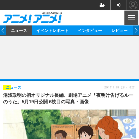
CL
ム
ニュース
イベントレポート
インタビュー
レビュー
ニュース
アニメ
映画/ドラマ
イベントレポート
マンガ
ノベル
アニメ
映画
インタビュー
音楽
声優
ライブ
舞台
スタッフ
声優
レビュー
2017.1.19（木） 8:21
ニュース
湯浅政明の初オリジナル長編、劇場アニメ「夜明け告げるルー
ゲーム
グッズ
海外イベント
ビジネス
俳優・タレント
アーティスト
アニメ
実写
動画
のうた」5月19日公開 6枚目の写真・画像
イベント
海外
ビジネス
書評
イベント
アニメ
映画/ドラマ
連載・コラム
ゲーム
座談会
アニメ！アニメ！TV
ABEMA Cafe