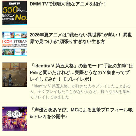
DMM TVで視聴可能なアニメを紹介！
2026年夏アニメは“戦わない異世界”が熱い！ 異世
界で見つける“頑張りすぎない生き方
「Identity V 第五人格」の新モード“手記の加筆”は
PvEと聞いたけれど…実際どうなの？集まってプ
レイしてみた！【プレイレポ】
『Identity V 第五人格』が好きな人やプレイしたことある
人、全くプレイしたことがない人など、様々な4人を集め
てプレイしてみました！
「声優と夜あそび」MCによる直筆プロフィール帳
&トレカを公開中♪