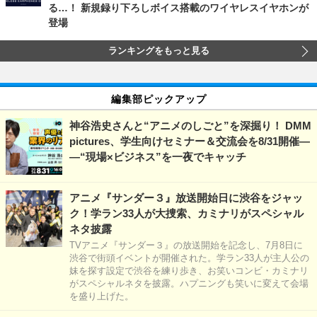
る…！ 新規録り下ろしボイス搭載のワイヤレスイヤホンが
登場
ランキングをもっと見る
編集部ピックアップ
神谷浩史さんと“アニメのしごと”を深掘り！ DMM
pictures、学生向けセミナー＆交流会を8/31開催―
―“現場×ビジネス”を一夜でキャッチ
アニメ『サンダー３』放送開始日に渋谷をジャッ
ク！学ラン33人が大捜索、カミナリがスペシャル
ネタ披露
TVアニメ『サンダー３』の放送開始を記念し、7月8日に
渋谷で街頭イベントが開催された。学ラン33人が主人公の
妹を探す設定で渋谷を練り歩き、お笑いコンビ・カミナリ
がスペシャルネタを披露。ハプニングも笑いに変えて会場
を盛り上げた。