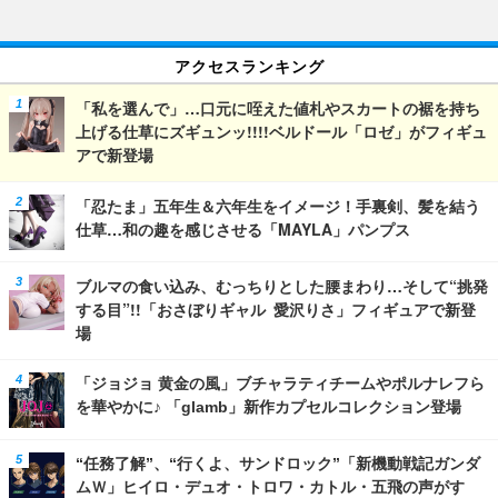
アクセスランキング
「私を選んで」…口元に咥えた値札やスカートの裾を持ち
上げる仕草にズギュンッ!!!!ベルドール「ロゼ」がフィギュ
アで新登場
「忍たま」五年生＆六年生をイメージ！手裏剣、髪を結う
仕草…和の趣を感じさせる「MAYLA」パンプス
ブルマの食い込み、むっちりとした腰まわり…そして“挑発
する目”!!「おさぼりギャル 愛沢りさ」フィギュアで新登
場
「ジョジョ 黄金の風」ブチャラティチームやポルナレフら
を華やかに♪ 「glamb」新作カプセルコレクション登場
“任務了解”、“行くよ、サンドロック”「新機動戦記ガンダ
ムＷ」ヒイロ・デュオ・トロワ・カトル・五飛の声がす