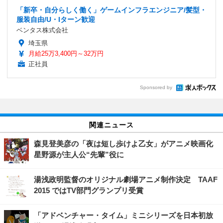
「新卒・自分らしく働く」ゲームインフラエンジニア/髪型・
服装自由/U・Iターン歓迎
ベンタス株式会社
埼玉県
月給25万3,400円～32万円
正社員
Sponsored by
関連ニュース
森見登美彦の「夜は短し歩けよ乙女」がアニメ映画化
星野源が主人公“先輩”役に
湯浅政明監督のオリジナル劇場アニメ制作決定 TAAF
2015 ではTV部門グランプリ受賞
「アドベンチャー・タイム」ミニシリーズを日本初放