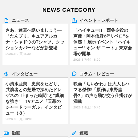
NEWS CATEGORY
ニュース
イベント・レポート
さあ、迷宮へ誘いましょう―
「ハイキュー!!」西谷夕役の
「たんプリ」キュアアルカ
声優・岡本信彦が”リベロ”を
ナ・シャドウのTシャツ、クッ
体感！ 展示イベント「ハイキ
ションカバーなどが新登場
ュー!! オン ザ コート」東京会
場が開幕
2026.8.9(日) 8:30
2026.8.7(金) 18:20
インタビュー
コラム・レビュー
小清水亜美 史実をたどり、
映画「ちいかわ」は大人もハ
共演者との芝居で深めたドレ
マる傑作!「原作は東野圭
ゲネの“止まった時間”と“繊細
吾?」の声も飛び交う仕掛けが
な強さ” TVアニメ「天幕の
満載
ジャードゥーガル」インタビ
2026.8.8(土) 10:45
ュー（８）
2026.8.3(月) 18:00
動画
連載