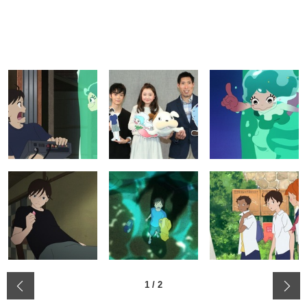
‹
1
/
2