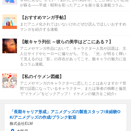
が蘇る――平成・昭和を彩ったアニメを振り返る連載コラム。
【おすすめマンガ手帖】
まだアニメ化されてはいないけれどぜひ読んでほしいおすすめ
マンガを紹介する連載
【敵キャラ列伝 ～彼らの美学はどこにある？】
アニメやマンガ作品において、キャラクター人気や話題は、主
人公サイドやヒーローに偏りがち。でも、「光」が明るく輝い
て見えるのは「影」の存在があってこそ。敵キャラの魅力に迫
るコラム連載。
【私のイケメン図鑑】
アニメやマンガのキャラクターに恋したことはありますか？世
間で話題になっているキャラクター、または筆者の独断と偏見
で“イケメン”をピックアップ！ イケメンの魅力をご紹介♪
「長期キャリア形成」アニメグッズの製造スタッフ/未経験O
K/アニメグッズの作成/ブランク歓迎
株式会社ELM