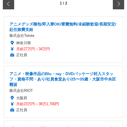
‹
1
/
2
アニメグッズ梱包/即入寮OK/寮費無料/未経験歓迎/長期安定/
赴任旅費支給
株式会社Tetote
神奈川県
月給27万円～34万円
正社員
アニメ・映像作品のBlu・ray・DVDパッケージ封入スタッ
フ・資格不問・あり/社員食堂あり/25〜35歳・大阪市中央区
難波
株式会社RIOT
大阪府
月給23万円～38万1,700円
正社員