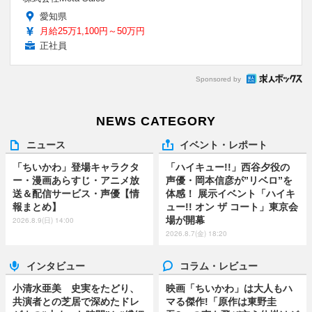
愛知県
月給25万1,100円～50万円
正社員
Sponsored by
NEWS CATEGORY
ニュース
イベント・レポート
「ちいかわ」登場キャラクタ
「ハイキュー!!」西谷夕役の
ー・漫画あらすじ・アニメ放
声優・岡本信彦が”リベロ”を
送＆配信サービス・声優【情
体感！ 展示イベント「ハイキ
報まとめ】
ュー!! オン ザ コート」東京会
場が開幕
2026.8.9(日) 14:00
2026.8.7(金) 18:20
インタビュー
コラム・レビュー
小清水亜美 史実をたどり、
映画「ちいかわ」は大人もハ
共演者との芝居で深めたドレ
マる傑作!「原作は東野圭