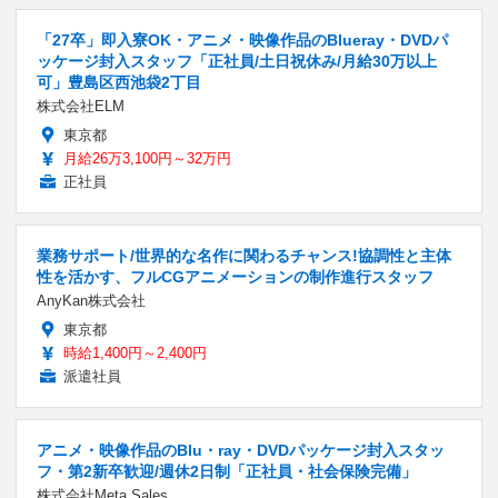
「27卒」即入寮OK・アニメ・映像作品のBlueray・DVDパ
ッケージ封入スタッフ「正社員/土日祝休み/月給30万以上
可」豊島区西池袋2丁目
株式会社ELM
東京都
月給26万3,100円～32万円
正社員
業務サポート/世界的な名作に関わるチャンス!協調性と主体
性を活かす、フルCGアニメーションの制作進行スタッフ
AnyKan株式会社
東京都
時給1,400円～2,400円
派遣社員
アニメ・映像作品のBlu・ray・DVDパッケージ封入スタッ
フ・第2新卒歓迎/週休2日制「正社員・社会保険完備」
株式会社Meta Sales