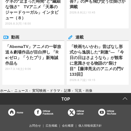
ゲネの“止まった時間”と“繊細
吾?」の声も飛び交う仕掛けが
な強さ” TVアニメ「天幕の
満載
ジャードゥーガル」インタビ
2026.8.8(土) 10:45
ュー（８）
2026.8.3(月) 18:00
動画
連載
「AbemaTV」アニメの一挙放
「映画ちいかわ」昔ばなし形
送＆劇場作品が目白押し 「R
式から逸脱した“刺激”― 「今
e:ゼロ」「うたプリ」新海誠
日の日はさようなら」が観客
作品も
に意識させる物語の“裂け
目”【藤津亮太のアニメの門V
2017.3.18(土) 9:06
133回】
2026.8.7(金) 19:15
ホーム
›
ニュース
›
実写映画・ドラマ
›
記事
›
写真・画像
TOP
Official
Official
Official
Home
Facebook
twitter
YouTube
お問合せ
広告掲載
会社概要
個人情報保護方針