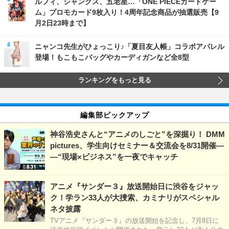
ルフィ、シャンクス、五老星…「ONE PIECEカードゲー
ム」プロモカード9枚入り！4周年記念商品が抽選販売【9
月2日23時まで】
ニャンコ先生がひょっこり♪「夏目友人帳」コラボアパレル
登場！もこもこバッグやカーディガンなど全8型
ランキングをもっと見る
編集部ピックアップ
神谷浩史さんと“アニメのしごと”を深掘り！ DMM
pictures、学生向けセミナー＆交流会を8/31開催―
―“現場×ビジネス”を一夜でキャッチ
アニメ『サンダー３』放送開始日に渋谷をジャッ
ク！学ラン33人が大捜索、カミナリがスペシャル
ネタ披露
TVアニメ『サンダー３』の放送開始を記念し、7月8日に