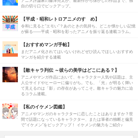
アニメ評論家の藤津亮太が、最新作から懐かしの作品まで、独
自の切り口でピックアップ。
【平成・昭和レトロアニメのすゝめ】
令和に見ると“エモい”？あのときの気持ち、どこか懐かしい記憶
が蘇る――平成・昭和を彩ったアニメを振り返る連載コラム。
【おすすめマンガ手帖】
まだアニメ化されてはいないけれどぜひ読んでほしいおすすめ
マンガを紹介する連載
【敵キャラ列伝 ～彼らの美学はどこにある？】
アニメやマンガ作品において、キャラクター人気や話題は、主
人公サイドやヒーローに偏りがち。でも、「光」が明るく輝い
て見えるのは「影」の存在があってこそ。敵キャラの魅力に迫
るコラム連載。
【私のイケメン図鑑】
アニメやマンガのキャラクターに恋したことはありますか？世
間で話題になっているキャラクター、または筆者の独断と偏見
で“イケメン”をピックアップ！ イケメンの魅力をご紹介♪