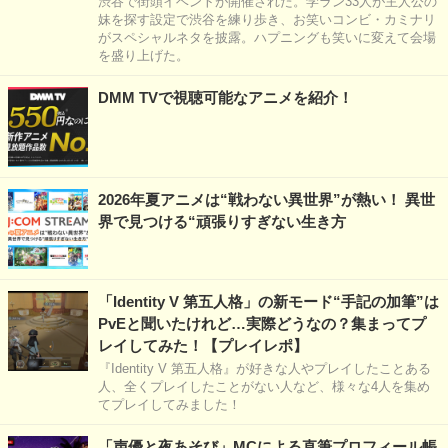
渋谷で街頭イベントが開催された。学ラン33人が主人公の
妹を探す設定で渋谷を練り歩き、お笑いコンビ・カミナリ
がスペシャルネタを披露。ハプニングも笑いに変えて会場
を盛り上げた。
DMM TVで視聴可能なアニメを紹介！
2026年夏アニメは“戦わない異世界”が熱い！ 異世
界で見つける“頑張りすぎない生き方
「Identity V 第五人格」の新モード“手記の加筆”は
PvEと聞いたけれど…実際どうなの？集まってプ
レイしてみた！【プレイレポ】
『Identity V 第五人格』が好きな人やプレイしたことある
人、全くプレイしたことがない人など、様々な4人を集め
てプレイしてみました！
「声優と夜あそび」MCによる直筆プロフィール帳