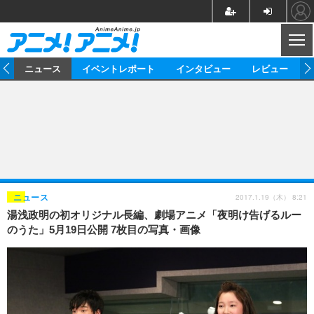
CL
ム
ニュース
イベントレポート
インタビュー
レビュー
ニュース
アニメ
映画/ドラマ
イベントレポート
マンガ
ノベル
アニメ
映画
インタビュー
音楽
声優
ライブ
舞台
スタッフ
声優
レビュー
2017.1.19（木） 8:21
ニュース
湯浅政明の初オリジナル長編、劇場アニメ「夜明け告げるルー
ゲーム
グッズ
海外イベント
ビジネス
俳優・タレント
アーティスト
アニメ
実写
動画
のうた」5月19日公開 7枚目の写真・画像
イベント
海外
ビジネス
書評
イベント
アニメ
映画/ドラマ
連載・コラム
ゲーム
座談会
アニメ！アニメ！TV
ABEMA Cafe