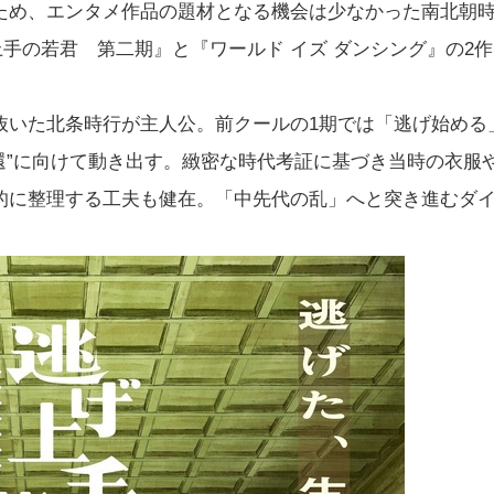
ため、エンタメ作品の題材となる機会は少なかった南北朝
上手の若君 第二期』と『ワールド イズ ダンシング』の2作
抜いた北条時行が主人公。前クールの1期では「逃げ始める
還”に向けて動き出す。緻密な時代考証に基づき当時の衣服
的に整理する工夫も健在。「中先代の乱」へと突き進むダ