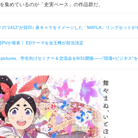
目を集めているのが「史実ベース」の作品群だ。
1412”が目印♪ 各キャラをイメージした「MAYLA」リングセットが
PVが発表！ EDテーマを女王蜂が担当決定
ictures、学生向けセミナー＆交流会を8/31開催――“現場×ビジネス”を