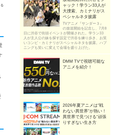
ャック！学ラン33人が
送る
大捜索、カミナリがス
ペシャルネタ披露
TVアニメ『サンダー３』
の放送開始を記念し、7月8
日に渋谷で街頭イベントが開催された。学ラン33
人が主人公の妹を探す設定で渋谷を練り歩き、お笑
いコンビ・カミナリがスペシャルネタを披露。ハプ
世
ニングも笑いに変えて会場を盛り上げた。
す
DMM TVで視聴可能な
アニメを紹介！
地
歴
2026年夏アニメは“戦
わない異世界”が熱い！
異世界で見つける“頑張
りすぎない生き方