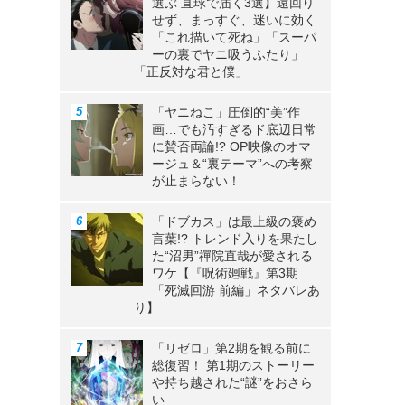
選ぶ 直球で届く3選】遠回り
せず、まっすぐ、迷いに効く
「これ描いて死ね」「スーパ
ーの裏でヤニ吸うふたり」
「正反対な君と僕」
「ヤニねこ」圧倒的“美”作
画…でも汚すぎるド底辺日常
に賛否両論!? OP映像のオマ
ージュ＆“裏テーマ”への考察
が止まらない！
「ドブカス」は最上級の褒め
言葉!? トレンド入りを果たし
た“沼男”禪院直哉が愛される
ワケ【『呪術廻戦』第3期
「死滅回游 前編」ネタバレあ
り】
「リゼロ」第2期を観る前に
総復習！ 第1期のストーリー
や持ち越された“謎”をおさら
い