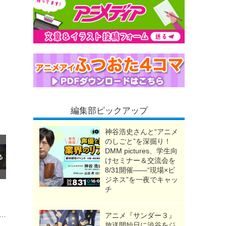
編集部ピックアップ
神谷浩史さんと“アニメ
のしごと”を深掘り！
DMM pictures、学生向
けセミナー＆交流会を
8/31開催――“現場×ビ
ジネス”を一夜でキャッ
チ
和のダラさん」薫から無茶なお願いをされ、困惑するダラさんは…第6話先行カット
アニメ『サンダー３』
放送開始日に渋谷をジ