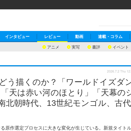
インタビュー
レビュー
動画
連載・コラム
アニメ
実写
書評
イベント
2026.7.2 Thu 12
をどう描くのか？「ワールドイズダ
」「天は赤い河のほとり」「天幕の
南北朝時代、13世紀モンゴル、古代
ける原作選定プロセスに大きな変化が生じている。新規タイト