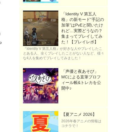
時
「Identity V 第五人
格」の新モード“手記の
加筆”はPvEと聞いたけ
れど…実際どうなの？
」
集まってプレイしてみ
た！【プレイレポ】
や
『Identity V 第五人格』が好きな人やプレイしたこ
イ
とある人、全くプレイしたことがない人など、様々
な4人を集めてプレイしてみました！
「声優と夜あそび」
MCによる直筆プロフ
ィール帳&トレカを公
開中♪
【夏アニメ 2026】
2026年春アニメの情報は
コチラで！