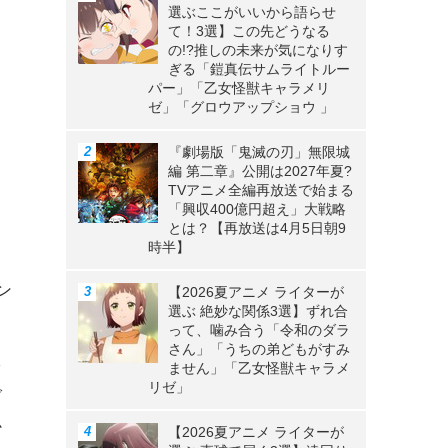
選ぶここがいいから語らせ
て！3選】この先どうなる
の!?推しの未来が気になりす
ぎる「鎧真伝サムライトルー
パー」「乙女怪獣キャラメリ
ゼ」「グロウアップショウ 」
『劇場版「鬼滅の刃」無限城
編 第二章』公開は2027年夏?
TVアニメ全編再放送で始まる
「興収400億円超え」大戦略
とは？【再放送は4月5日朝9
時半】
ン
【2026夏アニメ ライターが
選ぶ 絶妙な関係3選】ずれ合
って、噛み合う「令和のダラ
さん」「うちの弟どもがすみ
え
ません」「乙女怪獣キャラメ
リゼ」
で
か
【2026夏アニメ ライターが