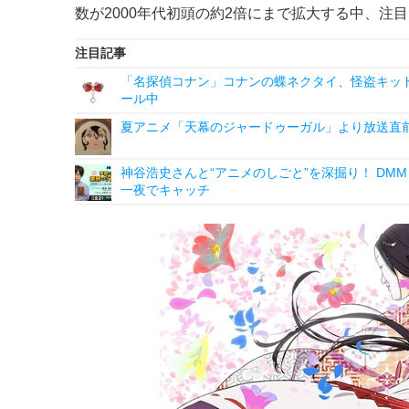
数が2000年代初頭の約2倍にまで拡大する中、注
注目記事
「名探偵コナン」コナンの蝶ネクタイ、怪盗キッドの“
ール中
夏アニメ「天幕のジャードゥーガル」より放送直前
神谷浩史さんと“アニメのしごと”を深掘り！ DMM p
一夜でキャッチ