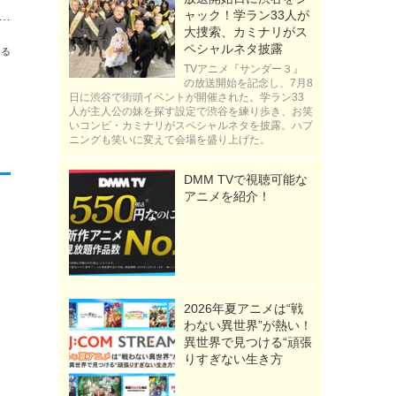
ャック！学ラン33人が
橋文哉ら実写キャスト陣の撮り下ろしグラビアを先行公開！超エゴい5大企画も「週刊少年マガジン」36.37合併号
大捜索、カミナリがス
ペシャルネタ披露
送る
TVアニメ『サンダー３』
の放送開始を記念し、7月8
日に渋谷で街頭イベントが開催された。学ラン33
人が主人公の妹を探す設定で渋谷を練り歩き、お笑
いコンビ・カミナリがスペシャルネタを披露。ハプ
ニングも笑いに変えて会場を盛り上げた。
DMM TVで視聴可能な
アニメを紹介！
2026年夏アニメは“戦
わない異世界”が熱い！
異世界で見つける“頑張
りすぎない生き方