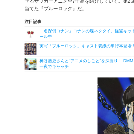
せるサッカーアニメ全7作品を紹介していく。第2
当てた『ブルーロック』だ。
注目記事
「名探偵コナン」コナンの蝶ネクタイ、怪盗キッドの“
ール中
実写「ブルーロック」キャスト表紙の単行本登場！
神谷浩史さんと“アニメのしごと”を深掘り！ DMM p
一夜でキャッチ