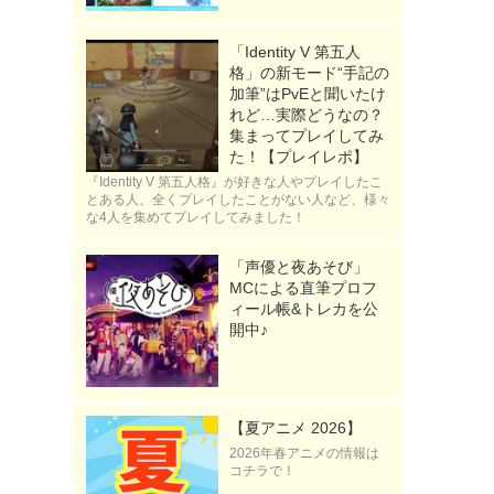
「Identity V 第五人
格」の新モード“手記の
加筆”はPvEと聞いたけ
れど…実際どうなの？
集まってプレイしてみ
た！【プレイレポ】
『Identity V 第五人格』が好きな人やプレイしたこ
とある人、全くプレイしたことがない人など、様々
な4人を集めてプレイしてみました！
「声優と夜あそび」
MCによる直筆プロフ
ィール帳&トレカを公
開中♪
【夏アニメ 2026】
2026年春アニメの情報は
コチラで！