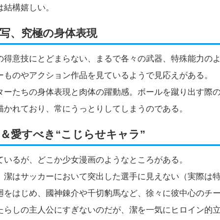
は結構嬉しい。
写、究極の身体表現
の得意技にとどまらない、まるで各々の武器、特殊能力の
ーものやアクション作品を見ているようで見応えがある。
ターたちの身体表現と肉体の躍動感。ボールを蹴り出す際
描かれており、常にうっとりしてしまうのである。
＆愛すべき“こじらせキャラ”
ているが、どこか少女漫画のようなところがある。
、潔はサッカーにおいて突出した選手に見えない（実際は
廻をはじめ、國神錬介や千切豹馬など、徐々に彼中心のチ
たらしの主人公にすぎないのだが、潔を一気にヒロイン的