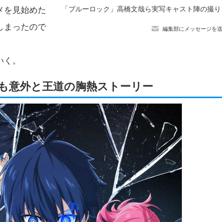
「ブルーロック」高
メを見始めた
しまったので
編集部にメッセージを
いく。
も意外と王道の胸熱ストーリー