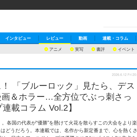
インタビュー
レビュー
動画
連載・コラム
アニメ
実写
書評
イベント
2026.6.12 Fri 20
！ 「ブルーロック」見たら、デス
漫画＆ホラー…全方位でぶっ刺さっ
載コラム Vol.2】
」。各国の代表が“優勝”を懸けて火花を散らすこの大会をより楽
てはどうだろう。本連載では、名作から新定番まで、心を熱く