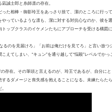
る凪誠士郎と糸師凛の存在。
だった相棒・御影玲王をあっさり捨て、潔のところに行っ
をやっているような凛も、潔に対する対抗心なのか、彼を
内トップクラスのイケメンたちにアプローチを受ける構図
になるのを見届けろ」「お前は俺だけを見てろ」と言い放つ
こえてしまい、“キュン”を通り越して“悩殺”レベルでかっ
”の存在。その筆頭と言えるのが、玲王であるが、自分にと
絶するダメージと喪失感を抱えることになる。未練たらた
だ。