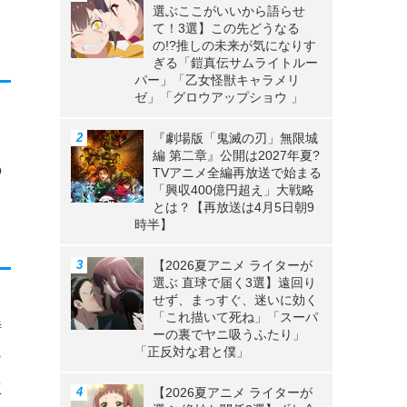
選ぶここがいいから語らせ
て！3選】この先どうなる
の!?推しの未来が気になりす
ぎる「鎧真伝サムライトルー
パー」「乙女怪獣キャラメリ
ゼ」「グロウアップショウ 」
よ
『劇場版「鬼滅の刃」無限城
編 第二章』公開は2027年夏?
の
TVアニメ全編再放送で始まる
「興収400億円超え」大戦略
とは？【再放送は4月5日朝9
時半】
【2026夏アニメ ライターが
選ぶ 直球で届く3選】遠回り
せず、まっすぐ、迷いに効く
「これ描いて死ね」「スーパ
特
ーの裏でヤニ吸うふたり」
「正反対な君と僕」
ー
立
【2026夏アニメ ライターが