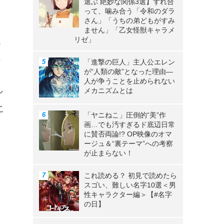
選ぶ 絶妙な関係3選】ずれ合
って、噛み合う「令和のダラ
さん」「うちの弟どもがすみ
て
ません」「乙女怪獣キャラメ
リゼ」
選
に
「進撃の巨人」主人公エレン
が“人類の敵”となった理由―
人が争うことを止められない
メカニズムとは
シ
こ
「ヤニねこ」圧倒的“美”作
画…でも汚すぎるド底辺日常
に賛否両論!? OP映像のオマ
ージュ＆“裏テーマ”への考察
が止まらない！
ら
これ読める？ 初見で読めたら
スゴい、難しい名字10選＜男
性キャラクター編＞【#名字
の日】