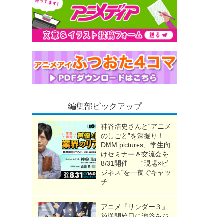
編集部ピックアップ
神谷浩史さんと“アニメ
のしごと”を深掘り！
DMM pictures、学生向
けセミナー＆交流会を
8/31開催――“現場×ビ
ジネス”を一夜でキャッ
チ
アニメ『サンダー３』
放送開始日に渋谷をジ