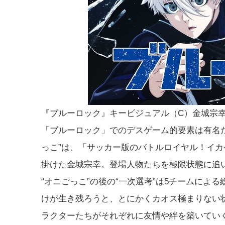
『ブルーロック』キービジュアル（C）金城宗
「ブルーロック」でのデスゲーム的要素は有名
っこ”は、「サッカー版のバトルロイヤル！イ
掛けた金城宗幸。登場人物たちを極限状態に追
“オニごっこ”の後の“一次選考”は5チームに
けが生き残ろうと、とにかくカオス極まりない
ラクターたちがそれぞれに友情や絆を築いてい