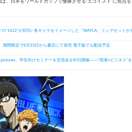
回は、日本をワールドカップで優勝させる“エゴイスト”に焦点を
1412”が目印♪ 各キャラをイメージした「MAYLA」リングセットが
 期間限定で6月23日から書店にて発売 電子版でも配信予定
ictures、学生向けセミナー＆交流会を8/31開催――“現場×ビジネス”を