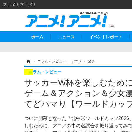
アニメ！アニメ！
ホーム
ニュース
イベントレポート
ホーム
›
コラム・レビュー
›
アニメ
›
記事
コラム・レビュー
サッカーW杯を楽しむために
ゲーム＆アクション＆少女
てどハマり【ワールドカップ連
ついに開幕となった「北中米ワールドカップ2026
しむために、アニメの中の名試合を振り返ってみ