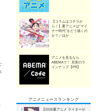
【コラムはコチラか
ら！】夏アニメは“マイ
ナー時代”をどう描くの
か？／ほか
アニメを見るなら
ABEMAで！ 充実のラ
ご
インナップ【PR】
手
だ
ャ
アニメニュースランキング
だ
【2026夏アニメ ライターが