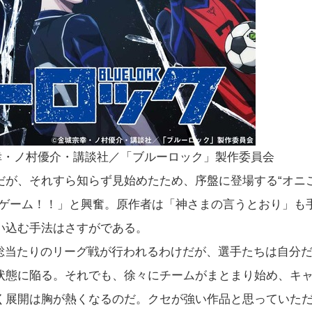
幸・ノ村優介・講談社／「ブルーロック」製作委員会
だが、それすら知らず見始めたため、序盤に登場する“オニ
カゲーム！！」と興奮。原作者は「神さまの言うとおり」も
い込む手法はさすがである。
よる総当たりのリーグ戦が行われるわけだが、選手たちは自分
状態に陥る。それでも、徐々にチームがまとまり始め、キ
く展開は胸が熱くなるのだ。クセが強い作品と思っていた