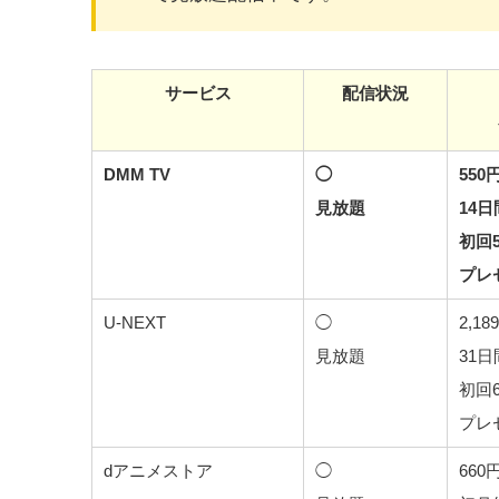
サービス
配信状況
DMM TV
◯
550
見放題
14
初回5
プレ
U-NEXT
◯
2,18
見放題
31
初回6
プレ
dアニメストア
◯
660