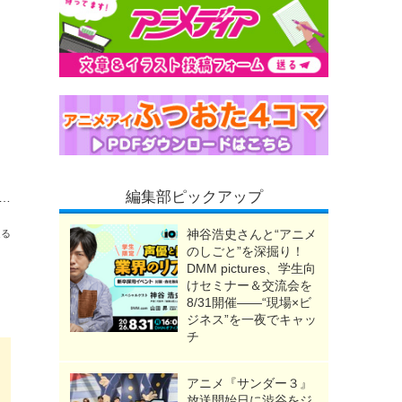
編集部ピックアップ
種（トーキョーグール）」の見る順番は？OVA含む全6作品の視聴順とあらすじ・配信を紹介
神谷浩史さんと“アニメ
送る
のしごと”を深掘り！
DMM pictures、学生向
けセミナー＆交流会を
り
8/31開催――“現場×ビ
ジネス”を一夜でキャッ
チ
アニメ『サンダー３』
放送開始日に渋谷をジ