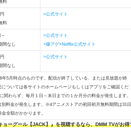
無料
0円
>公式サイト
無料
円～
>公式サイト
期間なし
>爆アゲ×Netflix公式サイト
6円
>公式サイト
期間なし
26年5月時点のものです。配信が終了している、または見放題が終
況については各サイトのホームページもしくはアプリをご確認くだ
日に関わらず、毎月１日～末日までの１か月分の料金が発生します。
別料金が発生します。※dアニメストアの初回初月無料期間は31
料金全額がかかります。
キョーグール【JACK】』を視聴するなら、DMM TVがお得