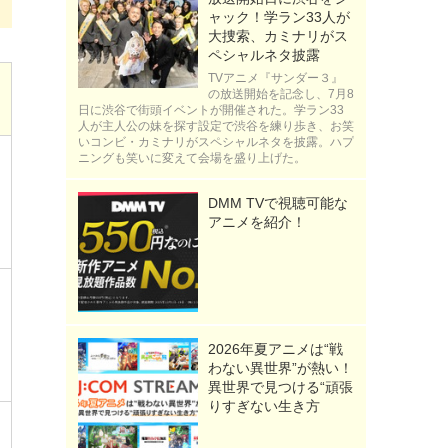
ャック！学ラン33人が
大捜索、カミナリがス
ペシャルネタ披露
TVアニメ『サンダー３』
の放送開始を記念し、7月8
日に渋谷で街頭イベントが開催された。学ラン33
人が主人公の妹を探す設定で渋谷を練り歩き、お笑
いコンビ・カミナリがスペシャルネタを披露。ハプ
ニングも笑いに変えて会場を盛り上げた。
DMM TVで視聴可能な
アニメを紹介！
2026年夏アニメは“戦
わない異世界”が熱い！
異世界で見つける“頑張
りすぎない生き方