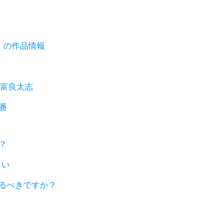
』の作品情報
と富良太志
番
？
さい
観るべきですか？