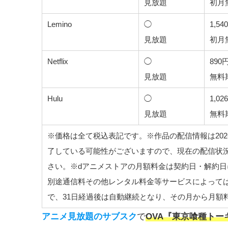
見放題
初月
Lemino
◯
1,54
見放題
初月
Netflix
◯
890
見放題
無料
Hulu
◯
1,02
見放題
無料
※価格は全て税込表記です。※作品の配信情報は20
了している可能性がございますので、現在の配信状
さい。※dアニメストアの月額料金は契約日・解約
別途通信料その他レンタル料金等サービスによっては
で、31日経過後は自動継続となり、その月から月額
アニメ見放題のサブスク
で
OVA『東京喰種トー