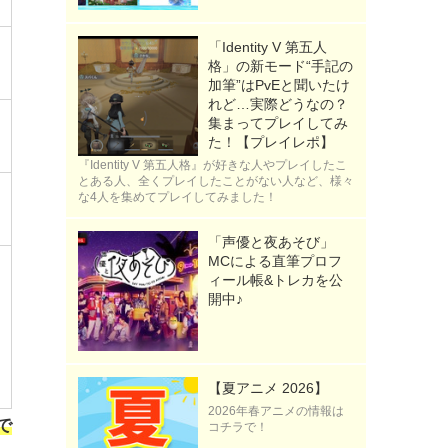
「Identity V 第五人
格」の新モード“手記の
加筆”はPvEと聞いたけ
れど…実際どうなの？
集まってプレイしてみ
た！【プレイレポ】
『Identity V 第五人格』が好きな人やプレイしたこ
とある人、全くプレイしたことがない人など、様々
な4人を集めてプレイしてみました！
「声優と夜あそび」
MCによる直筆プロフ
ィール帳&トレカを公
開中♪
日
【夏アニメ 2026】
2026年春アニメの情報は
で
コチラで！