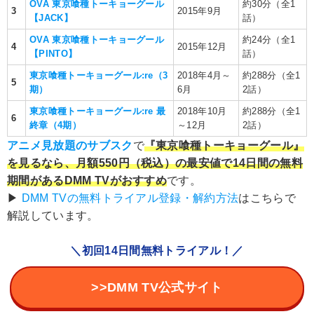
OVA 東京喰種トーキョーグール
約30分（全1
3
2015年9月
【JACK】
話）
OVA 東京喰種トーキョーグール
約24分（全1
4
2015年12月
【PINTO】
話）
東京喰種トーキョーグール:re（3
2018年4月～
約288分（全1
5
期）
6月
2話）
東京喰種トーキョーグール:re 最
2018年10月
約288分（全1
6
終章（4期）
～12月
2話）
アニメ見放題のサブスク
で
『東京喰種トーキョーグール』
を見るなら、月額550円（税込）の最安値で14日間の無料
期間があるDMM TVがおすすめ
です。
▶︎
DMM TVの無料トライアル登録・解約方法
はこちらで
解説しています。
＼初回14日間無料トライアル！／
>>DMM TV公式サイト