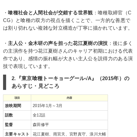
・
喰種社会と人間社会が交錯する世界観
：喰種取締官（C
CG）と喰種の双方の視点を描くことで、一方的な善悪で
は割り切れない複雑な対立構造が丁寧に描かれています。
・
主人公・金木研の声を担った花江夏樹の演技
：後に多く
の主演作を持つ花江夏樹さんのキャリア初期における代表
作であり、感情の振れ幅が大きい主人公を説得力のある演
技で表現しています。
2.『東京喰種トーキョーグール√A』（2015年）の
あらすじ・見どころ
項目
内容
放映期間
2015年1月～3月
話数
全12話
監督
森田修平
主要キャスト
花江夏樹、雨宮天、宮野真守、浪川大輔