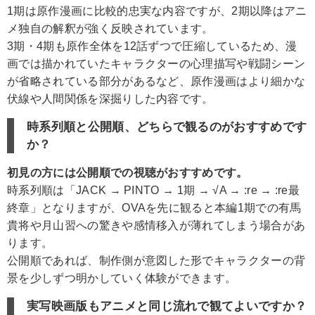
1期は原作漫画に比較的忠実な内容ですが、2期以降はアニ
メ独自の解釈が強く反映されています。
3期・4期も原作全体を12話ずつで圧縮しているため、漫
画では描かれていたキャラクターの心理描写や戦闘シーン
が省略されている部分があるなど、原作漫画はより細かな
伏線や人間関係を深掘りした内容です。
時系列順と公開順、どちらで観るのがおすすめです
か？
初見の方には公開順での視聴がおすすめです。
時系列順は「JACK → PINTO → 1期 → √A → :re → :re最
終章」となりますが、OVAを先に観ると本編1期での有馬
貴将や月山習への驚きや感情移入が薄れてしまう場合があ
ります。
公開順であれば、制作側が意図した形でキャラクターの背
景を少しずつ明かしていく体験ができます。
実写映画版もアニメと同じ流れで観てよいですか？