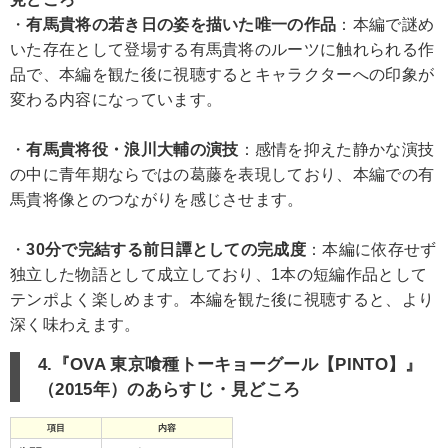
・
有馬貴将の若き日の姿を描いた唯一の作品
：本編で謎め
いた存在として登場する有馬貴将のルーツに触れられる作
品で、本編を観た後に視聴するとキャラクターへの印象が
変わる内容になっています。
・
有馬貴将役・浪川大輔の演技
：感情を抑えた静かな演技
の中に青年期ならではの葛藤を表現しており、本編での有
馬貴将像とのつながりを感じさせます。
・
30分で完結する前日譚としての完成度
：本編に依存せず
独立した物語として成立しており、1本の短編作品として
テンポよく楽しめます。本編を観た後に視聴すると、より
深く味わえます。
4.『OVA 東京喰種トーキョーグール【PINTO】』
（2015年）のあらすじ・見どころ
項目
内容