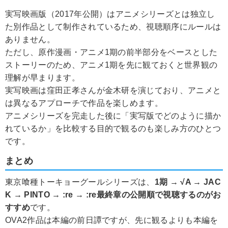
実写映画版（2017年公開）はアニメシリーズとは独立し
た別作品として制作されているため、視聴順序にルールは
ありません。
ただし、原作漫画・アニメ1期の前半部分をベースとした
ストーリーのため、アニメ1期を先に観ておくと世界観の
理解が早まります。
実写映画は窪田正孝さんが金木研を演じており、アニメと
は異なるアプローチで作品を楽しめます。
アニメシリーズを完走した後に「実写版でどのように描か
れているか」を比較する目的で観るのも楽しみ方のひとつ
です。
まとめ
東京喰種トーキョーグールシリーズは、
1期 → √A → JAC
K → PINTO → :re → :re最終章の公開順で視聴するのがお
すすめ
です。
OVA2作品は本編の前日譚ですが、先に観るよりも本編を