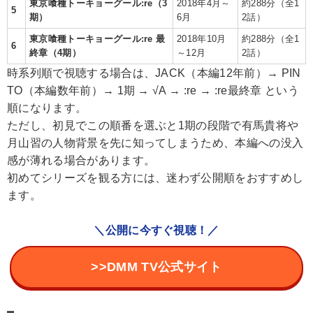
東京喰種トーキョーグール:re（3
2018年4月～
約288分（全1
5
期）
6月
2話）
東京喰種トーキョーグール:re 最
2018年10月
約288分（全1
6
終章（4期）
～12月
2話）
時系列順で視聴する場合は、JACK（本編12年前）→ PIN
TO（本編数年前）→ 1期 → √A → :re → :re最終章 という
順になります。
ただし、初見でこの順番を選ぶと1期の段階で有馬貴将や
月山習の人物背景を先に知ってしまうため、本編への没入
感が薄れる場合があります。
初めてシリーズを観る方には、迷わず公開順をおすすめし
ます。
＼公開に今すぐ視聴！／
>>DMM TV公式サイト