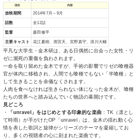
項目
内容
放映期間
2014年7月～9月
話数
全12話
監督
森田修平
主要キャスト
花江夏樹、雨宮天、宮野真守、浪川大輔
平凡な大学生・金木研は、ある日偶然に出会った女性・リ
ゼに瀕死の重傷を負わされます。
一命を取り留めた金木ですが、手術の影響でリゼの喰種器
官が体内に移植され、人間でも喰種でもない「半喰種」と
して生きることを余儀なくされます。
人肉を食べなければ生きられない体になった金木が、喰種
たちの世界へと踏み込んでいく物語の幕開けです。
見どころ
・
「unravel」をはじめとする印象的な楽曲
：TK（凛とし
て時雨）が手がけたOP「unravel」は、金木の揺れ動く心
情を表した歌詞と旋律がシリーズのテーマを凝縮してお
り、多くの視聴者の心に刻まれた楽曲です。