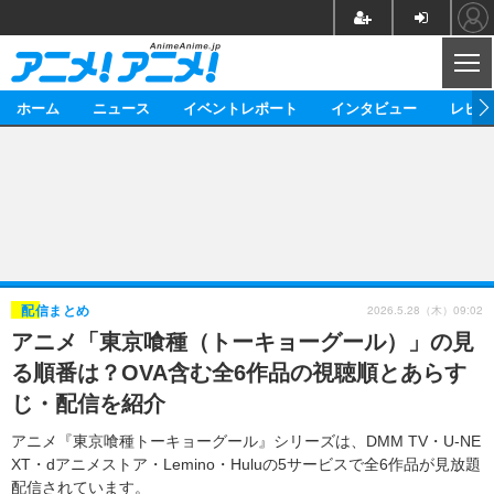
CL
ホーム
ニュース
イベントレポート
インタビュー
レビュ
ニュース
アニメ
映画/ドラマ
イベントレポート
マンガ
ノベル
アニメ
映画
インタビュー
音楽
声優
ライブ
舞台
スタッフ
声優
レビュー
2026.5.28（木）09:02
配信まとめ
アニメ「東京喰種（トーキョーグール）」の見
ゲーム
グッズ
海外イベント
ビジネス
俳優・タレント
アーティスト
アニメ
実写
動画
る順番は？OVA含む全6作品の視聴順とあらす
イベント
海外
ビジネス
書評
イベント
アニメ
映画/ドラマ
連載・コラム
じ・配信を紹介
ゲーム
座談会
アニメ！アニメ！TV
ABEMA Cafe
アニメ『東京喰種トーキョーグール』シリーズは、DMM TV・U-NE
XT・dアニメストア・Lemino・Huluの5サービスで全6作品が見放題
配信されています。