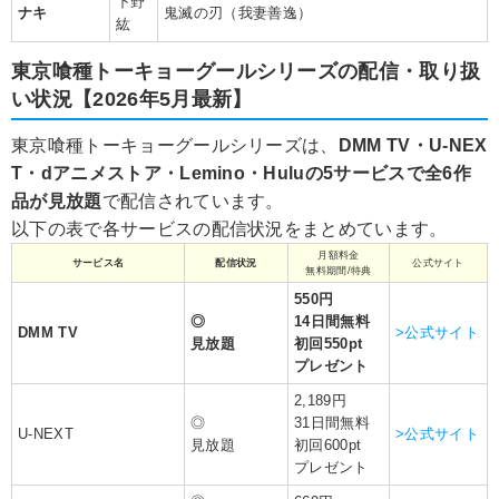
下野
ナキ
鬼滅の刃（我妻善逸）
紘
東京喰種トーキョーグールシリーズの配信・取り扱
い状況【2026年5月最新】
東京喰種トーキョーグールシリーズは、
DMM TV・U-NEX
T・dアニメストア・Lemino・Huluの5サービスで全6作
品が見放題
で配信されています。
以下の表で各サービスの配信状況をまとめています。
月額料金
サービス名
配信状況
公式サイト
無料期間/特典
550円
◎
14日間無料
DMM TV
>公式サイト
見放題
初回550pt
プレゼント
2,189円
◎
31日間無料
U-NEXT
>公式サイト
見放題
初回600pt
プレゼント