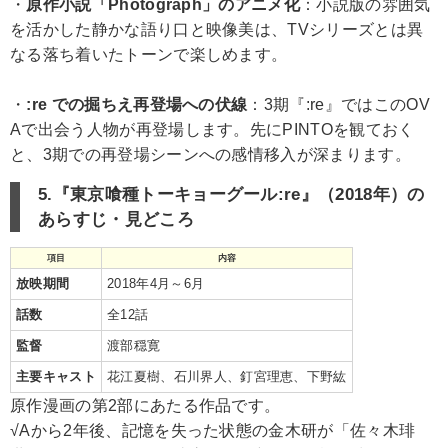
・
原作小説「Photograph」のアニメ化
：小説版の雰囲気
を活かした静かな語り口と映像美は、TVシリーズとは異
なる落ち着いたトーンで楽しめます。
・
:re での掘ちえ再登場への伏線
：3期『:re』ではこのOV
Aで出会う人物が再登場します。先にPINTOを観ておく
と、3期での再登場シーンへの感情移入が深まります。
5.『東京喰種トーキョーグール:re』（2018年）の
あらすじ・見どころ
項目
内容
放映期間
2018年4月～6月
話数
全12話
監督
渡部穏寛
主要キャスト
花江夏樹、石川界人、釘宮理恵、下野紘
原作漫画の第2部にあたる作品です。
√Aから2年後、記憶を失った状態の金木研が「佐々木琲