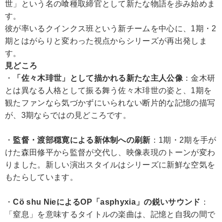
世」という名の喰種取締官として新たな物語を歩み始めま
す。
彼が率いるクインクス班という新チームを中心に、1期・2
期とはがらりと変わった視点からシリーズが再出発しま
す。
見どころ
・
「佐々木琲世」として描かれる新たな主人公像
：金木研
とは異なる人格として振る舞う佐々木琲世の姿と、1期を
観たファンなら気づかずにいられない断片的な記憶の描写
が、3期ならではの見どころです。
・
監督・渡部穏寛による新体制への刷新
：1期・2期を手が
けた森田修平から監督が交代し、映像表現のトーンが変わ
りました。新しい演出スタイルはシリーズに新鮮な空気を
もたらしています。
・
Cö shu NieによるOP「asphyxia」の鋭いサウンド
：
「窒息」を意味するタイトルの楽曲は、記憶と自我の間で