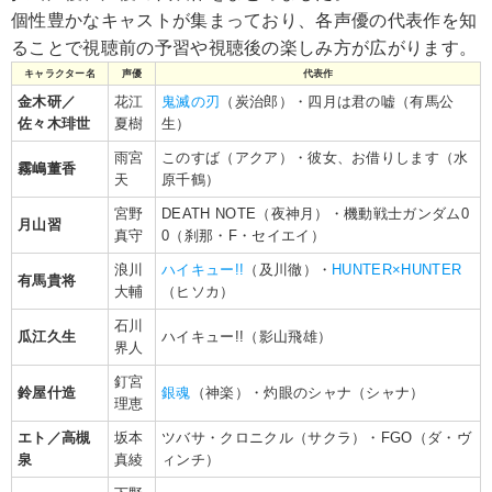
個性豊かなキャストが集まっており、各声優の代表作を知
ることで視聴前の予習や視聴後の楽しみ方が広がります。
キャラクター名
声優
代表作
金木研／
花江
鬼滅の刃
（炭治郎）・四月は君の嘘（有馬公
佐々木琲世
夏樹
生）
雨宮
このすば（アクア）・彼女、お借りします（水
霧嶋董香
天
原千鶴）
宮野
DEATH NOTE（夜神月）・機動戦士ガンダム0
月山習
真守
0（刹那・F・セイエイ）
浪川
ハイキュー!!
（及川徹）・
HUNTER×HUNTER
有馬貴将
大輔
（ヒソカ）
石川
瓜江久生
ハイキュー!!（影山飛雄）
界人
釘宮
鈴屋什造
銀魂
（神楽）・灼眼のシャナ（シャナ）
理恵
エト／高槻
坂本
ツバサ・クロニクル（サクラ）・FGO（ダ・ヴ
泉
真綾
ィンチ）