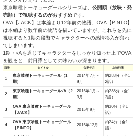
東京喰種トーキョーグールシリーズは、
公開順（放映・発
売順）で視聴するのがおすすめ
です。
OVA【JACK】は本編より12年前の物語、OVA【PINTO】
は本編より数年前の物語を描いていますが、これらを先に
視聴すると1期の段階でキャラクターへの感情移入が薄れ
てしまいます。
1期・√Aを通じてキャラクターをしっかり知った上でOVA
を観ると、前日譚としての味わいが深まります。
順番
タイトル
公開年月
上映時間
東京喰種トーキョーグール（1
2014年7月～
約288分（全1
1
期）
9月
2話）
東京喰種トーキョーグール√A（2
2015年1月～
約288分（全1
2
期）
3月
2話）
OVA 東京喰種トーキョーグール
約30分（全1
3
2015年9月
【JACK】
話）
OVA 東京喰種トーキョーグール
約24分（全1
4
2015年12月
【PINTO】
話）