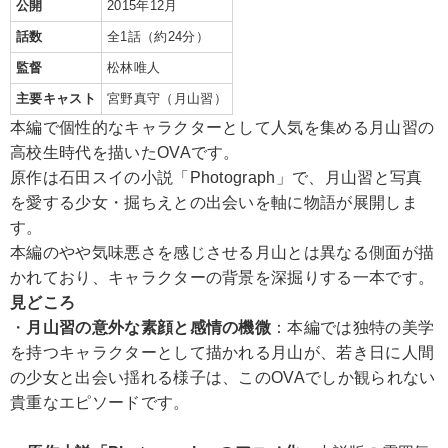
公開
2015年12月
話数
全1話（約24分）
監督
松林唯人
主要キャスト
宮野真守（月山習）
本編で個性的なキャラクターとして人気を集める月山習の
高校生時代を描いたOVAです。
原作は石田スイの小説「Photograph」で、月山習と写真
を愛する少女・掘ちえとの出会いを軸に物語が展開しま
す。
本編のやや気味悪さを感じさせる月山とは異なる側面が描
かれており、キャラクターの背景を深掘りする一本です。
見どころ
・
月山習の意外な素顔と感情の機微
：本編では独特の美学
を持つキャラクターとして描かれる月山が、若き日に人間
の少女と出会い揺れる様子は、このOVAでしか観られない
貴重なエピソードです。