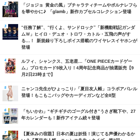
「ジョジョ 黄金の風」ブチャラティチームやポルナレフら
を華やかに♪ 「glamb」新作カプセルコレクション登場
“任務了解”、“行くよ、サンドロック”「新機動戦記ガンダ
ムＷ」ヒイロ・デュオ・トロワ・カトル・五飛の声がす
る…！ 新規録り下ろしボイス搭載のワイヤレスイヤホンが
登場
ルフィ、シャンクス、五老星…「ONE PIECEカードゲー
ム」プロモカード9枚入り！4周年記念商品が抽選販売【9
月2日23時まで】
ニャンコ先生がひょっこり♪「夏目友人帳」コラボアパレル
登場！もこもこバッグやカーディガンなど全8型
「ちいかわ」“ギチギチのゴーグル付き”うさぎ靴下や、27
年カレンダーも！新作アイテム続々登場
【夏休みの宿題】日本の夏は妖怪！演じてる声優わかるか