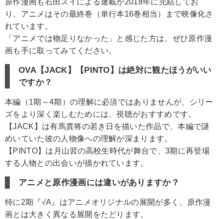
原作漫画も石田スイによる連載が2018年に完結してお
り、アニメはその最終巻（単行本16巻相当）まで映像化さ
れています。
「アニメでは物足りなかった」と感じた方は、ぜひ原作漫
画も手に取ってみてください。
OVA【JACK】【PINTO】は絶対に観たほうがいい
ですか？
本編（1期～4期）の理解に必須ではありませんが、シリー
ズをより深く楽しむためには、視聴がおすすめです。
【JACK】は有馬貴将の若き日を描いた作品で、本編で謎
めいていた彼の人物像への理解が深まります。
【PINTO】は月山習の高校生時代が舞台で、3期に再登場
する人物との出会いが描かれています。
アニメと原作漫画には違いがありますか？
特に2期『√A』はアニメオリジナルの展開が多く、原作漫
画とは大きく異なる展開をたどります。