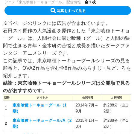
アニメ『東京喰種トーキョーグール』 配信情報
全 1 枚
写真をすべて見る
※当ページのリンクには広告が含まれています。
石田スイ原作の人気漫画を原作とした『東京喰種トーキョ
ーグール』は、人間社会に潜む喰種（グール）と人間の狭
間で生きる青年・金木研の苦悩と成長を描いたダークファ
ンタジーアニメシリーズです。
この記事では、東京喰種トーキョーグールシリーズの見る
順番と、OVA2作品を含む全6作品のあらすじ・見どころを
紹介します。
結論：東京喰種トーキョーグールシリーズは公開順で見る
のがおすすめ
です。
順番
タイトル
公開年月
上映時間
東京喰種トーキョーグール（1
2014年7月～
約288分（全1
1
期）
9月
2話）
東京喰種トーキョーグール√A（2
2015年1月～
約288分（全1
2
期）
3月
2話）