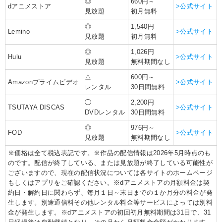
◎
660円～
dアニメストア
>公式サイト
見放題
初月無料
◎
1,540円
Lemino
>公式サイト
見放題
初月無料
◎
1,026円
Hulu
>公式サイト
見放題
無料期間なし
△
600円～
Amazonプライムビデオ
>公式サイト
レンタル
30日間無料
◯
2,200円
TSUTAYA DISCAS
>公式サイト
DVDレンタル
30日間無料
◎
976円～
FOD
>公式サイト
見放題
無料期間なし
※価格は全て税込表記です。※作品の配信情報は2026年5月時点のも
のです。配信が終了している、または見放題が終了している可能性が
ございますので、現在の配信状況については各サイトのホームページ
もしくはアプリをご確認ください。※dアニメストアの月額料金は契
約日・解約日に関わらず、毎月１日～末日までの１か月分の料金が発
生します。別途通信料その他レンタル料金等サービスによっては別料
金が発生します。※dアニメストアの初回初月無料期間は31日で、31