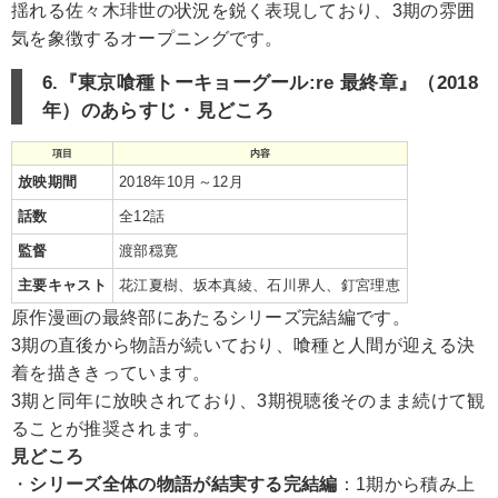
揺れる佐々木琲世の状況を鋭く表現しており、3期の雰囲
気を象徴するオープニングです。
6.『東京喰種トーキョーグール:re 最終章』（2018
年）のあらすじ・見どころ
項目
内容
放映期間
2018年10月～12月
話数
全12話
監督
渡部穏寛
主要キャスト
花江夏樹、坂本真綾、石川界人、釘宮理恵
原作漫画の最終部にあたるシリーズ完結編です。
3期の直後から物語が続いており、喰種と人間が迎える決
着を描ききっています。
3期と同年に放映されており、3期視聴後そのまま続けて観
ることが推奨されます。
見どころ
・
シリーズ全体の物語が結実する完結編
：1期から積み上