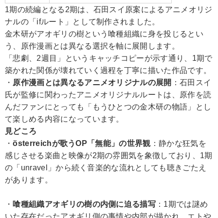
1期の続編となる2期は、石田スイ原案によるアニメオリジ
ナルの「ifルート」として制作されました。
金木研がアオギリの樹という喰種組織に身を投じるとい
う、原作漫画とは異なる選択を軸に展開します。
「悲劇、2週目」というキャッチコピーが示す通り、1期で
築かれた関係が壊れていく過程を丁寧に描いた作品です。
・
原作漫画とは異なるアニメオリジナルの展開
：石田スイ
氏が監修に関わったアニメオリジナルルートは、原作を読
んだファンにとっても「もうひとつの金木研の物語」とし
て楽しめる内容になっています。
見どころ
・
österreichが歌うOP「無能」の世界観
：静かな狂気を
感じさせる楽曲と映像が2期の雰囲気を象徴しており、1期
の「unravel」から続く音楽的な流れとしても聴きごたえ
があります。
・
喰種組織アオギリの樹の内側に迫る描写
：1期では謎め
いた存在だったアオギリ側の事情や内部が描かれ、エトや