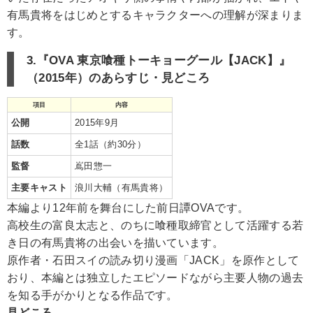
有馬貴将をはじめとするキャラクターへの理解が深まりま
す。
3.『OVA 東京喰種トーキョーグール【JACK】』
（2015年）のあらすじ・見どころ
項目
内容
公開
2015年9月
話数
全1話（約30分）
監督
嶌田惣一
主要キャスト
浪川大輔（有馬貴将）
本編より12年前を舞台にした前日譚OVAです。
高校生の富良太志と、のちに喰種取締官として活躍する若
き日の有馬貴将の出会いを描いています。
原作者・石田スイの読み切り漫画「JACK」を原作として
おり、本編とは独立したエピソードながら主要人物の過去
を知る手がかりとなる作品です。
見どころ