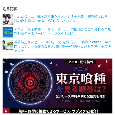
注目記事
「忍たま」五年生＆六年生をイメージ！手裏剣、髪を結う仕草…
和の趣を感じさせる「MAYLA」パンプス
アニメ「東京喰種トーキョーグール」の配信はどこで見れる？無
料視聴できるサービス・サブスクを紹介！
神谷浩史さんと“アニメのしごと”を深掘り！ DMM pictures、学生
向けセミナー＆交流会を8/31開催――“現場×ビジネス”を一夜でキ
ャッチ