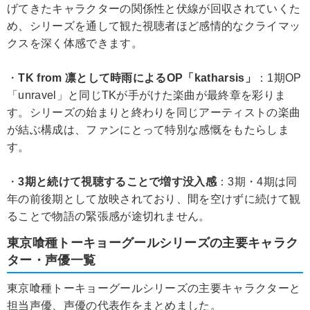
げてきたキャラクターの関係性と伏線が回収されていくた
め、シリーズを通して観た視聴者ほど感情的なクライマッ
クスを深く体感できます。
・
TK from 凛として時雨によるOP「katharsis」
：1期OP
「unravel」と同じTKが手がけた楽曲が最終章を彩りま
す。シリーズの始まりと終わりを同じアーティストの楽曲
が結ぶ構成は、ファンにとって特別な感慨をもたらしま
す。
・
3期と続けて視聴することで増す没入感
：3期・4期は同
年の前後期として放映されており、間を空けずに続けて観
ることで物語の緊張感が途切れません。
東京喰種トーキョーグールシリーズの主要キャラク
ター・声優一覧
東京喰種トーキョーグールシリーズの主要キャラクターと
担当声優、声優の代表作をまとめました。