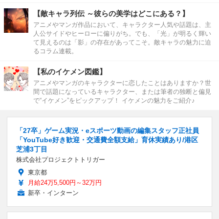
【敵キャラ列伝 ～彼らの美学はどこにある？】
アニメやマンガ作品において、キャラクター人気や話題は、主
人公サイドやヒーローに偏りがち。でも、「光」が明るく輝い
て見えるのは「影」の存在があってこそ。敵キャラの魅力に迫
るコラム連載。
【私のイケメン図鑑】
アニメやマンガのキャラクターに恋したことはありますか？世
間で話題になっているキャラクター、または筆者の独断と偏見
で“イケメン”をピックアップ！ イケメンの魅力をご紹介♪
「27卒」ゲーム実況・eスポーツ動画の編集スタッフ正社員
「YouTube好き歓迎・交通費全額支給」育休実績あり/港区
芝浦3丁目
株式会社プロジェクトトリガー
東京都
月給24万5,500円～32万円
新卒・インターン