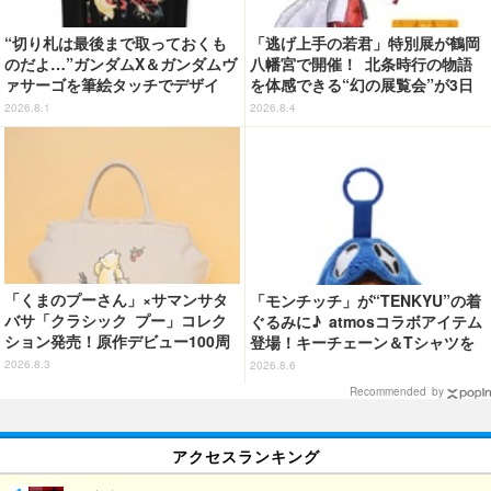
“切り札は最後まで取っておくも
「逃げ上手の若君」特別展が鶴岡
のだよ…”ガンダムX＆ガンダムヴ
八幡宮で開催！ 北条時行の物語
ァサーゴを筆絵タッチでデザイ
を体感できる“幻の展覧会”が3日
ン！「ガンダムX」Tシャツ発売
間限定で登場【8/28～30】
2026.8.1
2026.8.4
「くまのプーさん」×サマンサタ
「モンチッチ」が“TENKYU”の着
バサ「クラシック プー」コレク
ぐるみに♪ atmosコラボアイテム
ション発売！原作デビュー100周
登場！キーチェーン＆Tシャツを
年記念でハンドバッグや財布など
展開
2026.8.3
2026.8.6
全6種が登場
Recommended by
アクセスランキング