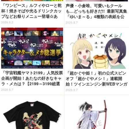
「ワンピース」ルフィやローと乾
声優・小倉唯、可愛いもクール
杯！焼きそばや光るドリンクカッ
も…どっちも好きだ!! 最新写真集
プなどお祭りメニュー登場☆あ
「ゆいま～る」4種類の表紙を公
の“麦わら帽子”もグッズ化!? 【U
開！「成長した私の姿を楽しんで
2026.8.2
2026.8.7
SJ「ワンピース・プレミア・サマ
いただけたら」
ー」が開幕】
「宇宙戦艦ヤマト2199」人気投票
「超かぐや姫！」初の公式スピン
企画が開始！あたなの好きなキャ
オフ「超かぐやメシ！」連載開
ラ・メカは？【2199～3199総選
始！ツインエンジン新WEBマンガ
挙】
レーベル「ビビビコミック」創刊
2026.8.7
2026.8.7