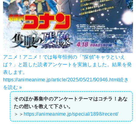
アニメ！アニメ！では毎年恒例の「“探偵”キャラといえ
ば？」と題した読者アンケートを実施しました。結果を発
表します。
https://animeanime.jp/article/2025/05/21/90946.html
続き
を読む »
そのほか募集中のアンケートテーマはコチラ！あな
たの想いを教えて下さい。
＞＞
https://animeanime.jp/special/1898/recent/