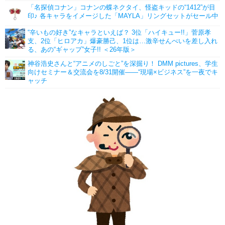
「名探偵コナン」コナンの蝶ネクタイ、怪盗キッドの“1412”が目
印♪ 各キャラをイメージした「MAYLA」リングセットがセール中
“辛いもの好き”なキャラといえば？ 3位「ハイキュー!!」菅原孝
支、2位「ヒロアカ」爆豪勝己、1位は…激辛せんべいを差し入れ
る、あの“ギャップ”女子!! ＜26年版＞
神谷浩史さんと“アニメのしごと”を深掘り！ DMM pictures、学生
向けセミナー＆交流会を8/31開催――“現場×ビジネス”を一夜でキ
ャッチ