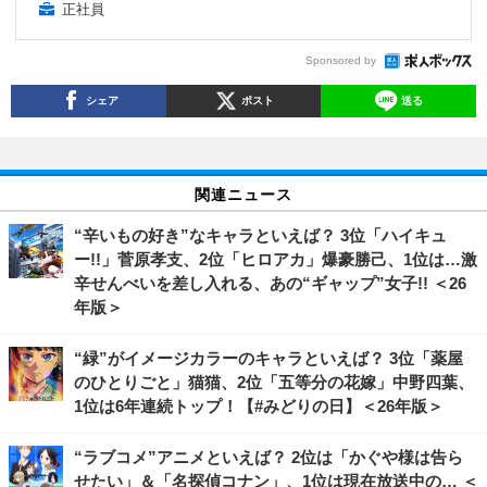
正社員
Sponsored by
シェア
ポスト
送る
関連ニュース
“辛いもの好き”なキャラといえば？ 3位「ハイキュ
ー!!」菅原孝支、2位「ヒロアカ」爆豪勝己、1位は…激
辛せんべいを差し入れる、あの“ギャップ”女子!! ＜26
年版＞
“緑”がイメージカラーのキャラといえば？ 3位「薬屋
のひとりごと」猫猫、2位「五等分の花嫁」中野四葉、
1位は6年連続トップ！【#みどりの日】＜26年版＞
“ラブコメ”アニメといえば？ 2位は「かぐや様は告ら
せたい」＆「名探偵コナン」、1位は現在放送中の… ＜