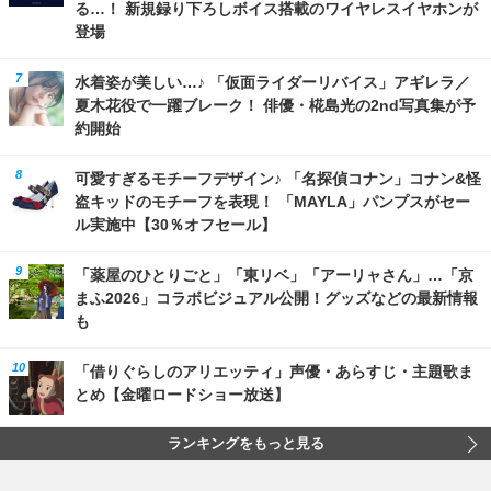
る…！ 新規録り下ろしボイス搭載のワイヤレスイヤホンが
登場
水着姿が美しい…♪ 「仮面ライダーリバイス」アギレラ／
夏木花役で一躍ブレーク！ 俳優・椛島光の2nd写真集が予
約開始
可愛すぎるモチーフデザイン♪ 「名探偵コナン」コナン&怪
盗キッドのモチーフを表現！ 「MAYLA」パンプスがセー
ル実施中【30％オフセール】
「薬屋のひとりごと」「東リベ」「アーリャさん」…「京
まふ2026」コラボビジュアル公開！グッズなどの最新情報
も
「借りぐらしのアリエッティ」声優・あらすじ・主題歌ま
とめ【金曜ロードショー放送】
ランキングをもっと見る