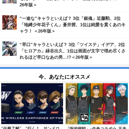
26年版＞
“一途な”キャラといえば？ 3位「銀魂」近藤勲、2位
「地縛少年花子くん」蒼井茜、1位は純愛を貫くあのキ
ャラ！ ＜26年版＞
“早口”キャラといえば？ 3位「ツイステ」イデア、2位
「ヒロアカ」緑谷出久、1位は画面が文字で埋め尽くさ
れるほど早口なあの男…!?＜26年版＞
今、あなたにオススメ
“任務了解”、“行くよ、サンドロ
「呪術廻戦」×牛角コラボ☆ 五条