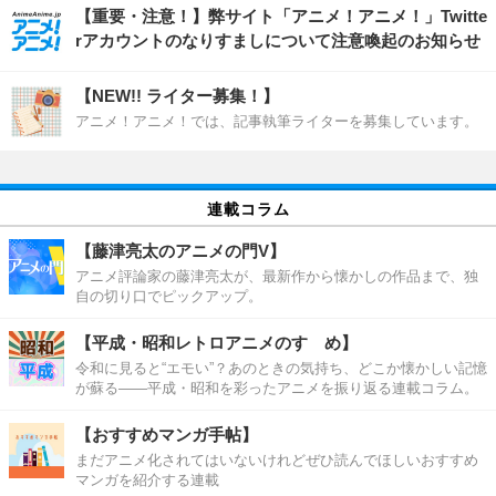
【重要・注意！】弊サイト「アニメ！アニメ！」Twitte
rアカウントのなりすましについて注意喚起のお知らせ
【NEW!! ライター募集！】
アニメ！アニメ！では、記事執筆ライターを募集しています。
連載コラム
【藤津亮太のアニメの門V】
アニメ評論家の藤津亮太が、最新作から懐かしの作品まで、独
自の切り口でピックアップ。
【平成・昭和レトロアニメのすゝめ】
令和に見ると“エモい”？あのときの気持ち、どこか懐かしい記憶
が蘇る――平成・昭和を彩ったアニメを振り返る連載コラム。
【おすすめマンガ手帖】
まだアニメ化されてはいないけれどぜひ読んでほしいおすすめ
マンガを紹介する連載