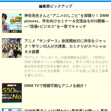
編集部ピックアップ
神谷浩史さんと“アニメのしごと”を深掘り！ DMM
pictures、学生向けセミナー＆交流会を8/31開催―
―“現場×ビジネス”を一夜でキャッチ
アニメ『サンダー３』放送開始日に渋谷をジャッ
ク！学ラン33人が大捜索、カミナリがスペシャル
ネタ披露
TVアニメ『サンダー３』の放送開始を記念し、7月8日に
渋谷で街頭イベントが開催された。学ラン33人が主人公の
妹を探す設定で渋谷を練り歩き、お笑いコンビ・カミナリ
がスペシャルネタを披露。ハプニングも笑いに変えて会場
を盛り上げた。
DMM TVで視聴可能なアニメを紹介！
2026年夏アニメは“戦わない異世界”が熱い！ 異世