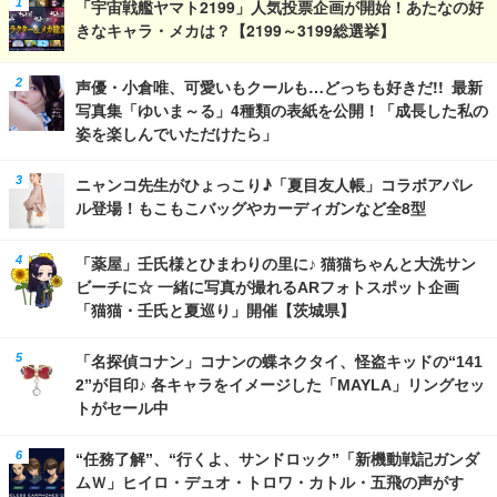
「宇宙戦艦ヤマト2199」人気投票企画が開始！あたなの好
きなキャラ・メカは？【2199～3199総選挙】
声優・小倉唯、可愛いもクールも…どっちも好きだ!! 最新
写真集「ゆいま～る」4種類の表紙を公開！「成長した私の
姿を楽しんでいただけたら」
ニャンコ先生がひょっこり♪「夏目友人帳」コラボアパレ
ル登場！もこもこバッグやカーディガンなど全8型
「薬屋」壬氏様とひまわりの里に♪ 猫猫ちゃんと大洗サン
ビーチに☆ 一緒に写真が撮れるARフォトスポット企画
「猫猫・壬氏と夏巡り」開催【茨城県】
「名探偵コナン」コナンの蝶ネクタイ、怪盗キッドの“141
2”が目印♪ 各キャラをイメージした「MAYLA」リングセッ
トがセール中
“任務了解”、“行くよ、サンドロック”「新機動戦記ガンダ
ムＷ」ヒイロ・デュオ・トロワ・カトル・五飛の声がす