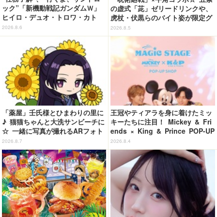
ック”「新機動戦記ガンダムＷ」
の虚式「茈」ゼリードリンクや、
ヒイロ・デュオ・トロワ・カト
虎杖・伏黒らのバイト姿が限定グ
ル・五飛の声がする…！ 新規録
ッズに【8月26日～】
2026.8.6
2026.8.5
り下ろしボイス搭載のワイヤレス
イヤホンが登場
「薬屋」壬氏様とひまわりの里に
王冠やティアラを身に着けたミッ
♪ 猫猫ちゃんと大洗サンビーチに
キーたちに注目！ Mickey & Fri
☆ 一緒に写真が撮れるARフォト
ends × King & Prince POP-UP
スポット企画「猫猫・壬氏と夏巡
SHOP「MAGIC STAGE」に新商
2026.8.7
2026.8.4
り」開催【茨城県】
品登場