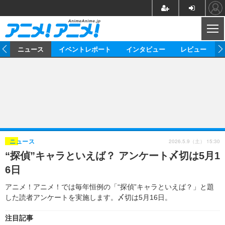
CL
ム
ニュース
イベントレポート
インタビュー
レビュー
ニュース
アニメ
映画/ドラマ
イベントレポート
マンガ
ノベル
アニメ
映画
インタビュー
音楽
声優
ライブ
舞台
スタッフ
声優
レビュー
2026.5.9（土） 15:30
ニュース
“探偵”キャラといえば？ アンケート〆切は5月1
ゲーム
グッズ
海外イベント
ビジネス
俳優・タレント
アーティスト
アニメ
実写
動画
6日
イベント
海外
ビジネス
書評
イベント
アニメ
映画/ドラマ
連載・コラム
アニメ！アニメ！では毎年恒例の「“探偵”キャラといえば？」と題
した読者アンケートを実施します。〆切は5月16日。
ゲーム
座談会
アニメ！アニメ！TV
ABEMA Cafe
注目記事