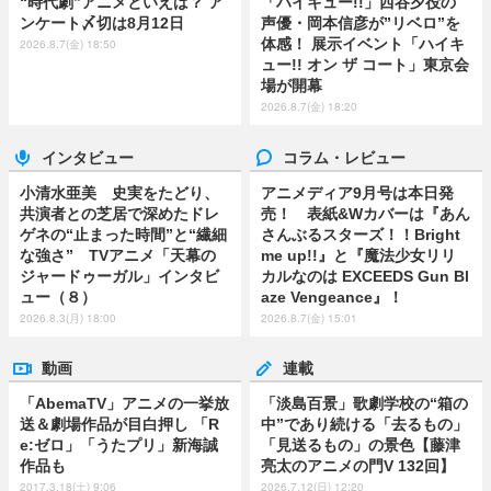
“時代劇”アニメといえば？ ア
「ハイキュー!!」西谷夕役の
ンケート〆切は8月12日
声優・岡本信彦が”リベロ”を
体感！ 展示イベント「ハイキ
2026.8.7(金) 18:50
ュー!! オン ザ コート」東京会
場が開幕
2026.8.7(金) 18:20
インタビュー
コラム・レビュー
小清水亜美 史実をたどり、
アニメディア9月号は本日発
共演者との芝居で深めたドレ
売！ 表紙&Wカバーは『あん
ゲネの“止まった時間”と“繊細
さんぶるスターズ！！Bright
な強さ” TVアニメ「天幕の
me up!!』と『魔法少女リリ
ジャードゥーガル」インタビ
カルなのは EXCEEDS Gun Bl
ュー（８）
aze Vengeance』！
2026.8.3(月) 18:00
2026.8.7(金) 15:01
動画
連載
「AbemaTV」アニメの一挙放
「淡島百景」歌劇学校の“箱の
送＆劇場作品が目白押し 「R
中”であり続ける「去るもの」
e:ゼロ」「うたプリ」新海誠
「見送るもの」の景色【藤津
作品も
亮太のアニメの門V 132回】
2017.3.18(土) 9:06
2026.7.12(日) 12:20