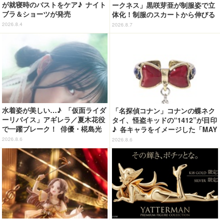
が就寝時のバストをケア♪ ナイト
ークネス」黒咲芽亜が制服姿で立
ブラ＆ショーツが発売
体化！制服のスカートから伸びる
下半身のプロポーションの再現が
2026.8.4
2026.8.7
アツい！
水着姿が美しい…♪ 「仮面ライダ
「名探偵コナン」コナンの蝶ネク
ーリバイス」アギレラ／夏木花役
タイ、怪盗キッドの“1412”が目印
で一躍ブレーク！ 俳優・椛島光
♪ 各キャラをイメージした「MAY
の2nd写真集が予約開始
LA」リングセットがセール中
2026.8.6
2026.8.6