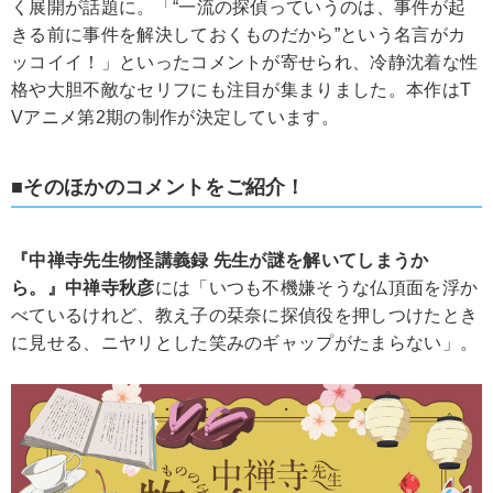
く展開が話題に。「“一流の探偵っていうのは、事件が起
きる前に事件を解決しておくものだから”という名言がカ
ッコイイ！」といったコメントが寄せられ、冷静沈着な性
格や大胆不敵なセリフにも注目が集まりました。本作はT
Vアニメ第2期の制作が決定しています。
■そのほかのコメントをご紹介！
『中禅寺先生物怪講義録 先生が謎を解いてしまうか
ら。』中禅寺秋彦
には「いつも不機嫌そうな仏頂面を浮か
べているけれど、教え子の栞奈に探偵役を押しつけたとき
に見せる、ニヤリとした笑みのギャップがたまらない」。