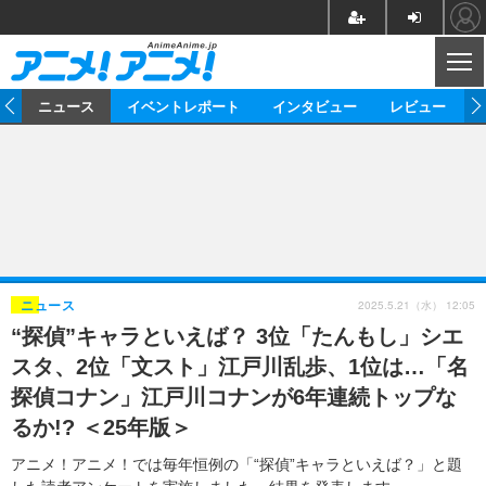
CL
ム
ニュース
イベントレポート
インタビュー
レビュー
ニュース
アニメ
映画/ドラマ
イベントレポート
マンガ
ノベル
アニメ
映画
インタビュー
音楽
声優
ライブ
舞台
スタッフ
声優
レビュー
2025.5.21（水） 12:05
ニュース
“探偵”キャラといえば？ 3位「たんもし」シエ
ゲーム
グッズ
海外イベント
ビジネス
俳優・タレント
アーティスト
アニメ
実写
動画
スタ、2位「文スト」江戸川乱歩、1位は…「名
イベント
海外
ビジネス
書評
イベント
アニメ
映画/ドラマ
連載・コラム
探偵コナン」江戸川コナンが6年連続トップな
るか!? ＜25年版＞
ゲーム
座談会
アニメ！アニメ！TV
ABEMA Cafe
アニメ！アニメ！では毎年恒例の「“探偵”キャラといえば？」と題