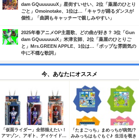
dam GQuuuuuuX」星街すいせい、2位「薬屋のひとり
ごと」Omoinotake、1位は…「キャラが踊るダンスが
個性」「曲調もキャッチーで親しみやすい」
2025年春アニメOP主題歌、どの曲が好き？ 3位「Gun
dam GQuuuuuuX」米津玄師、2位「薬屋のひとりご
と」Mrs.GREEN APPLE、1位は…「ポップな雰囲気の
中に不穏な歌詞」
今、あなたにオススメ
「仮面ライダー」全部揃えたい！
「たまごっち」まめっちが病気!?
アマゾン、アギト、ディケイド…
みみっちはもぐもぐ♪ 生活を覗き