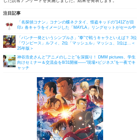
した読者アンケートを実施しました。結果を発表します。
注目記事
「名探偵コナン」コナンの蝶ネクタイ、怪盗キッドの“1412”が目
印♪ 各キャラをイメージした「MAYLA」リングセットがセール中
「パンチ一発というシンプルさ」“拳”で戦うキャラといえば？ 3位
「ワンピース」ルフィ、2位「マッシュル」マッシュ、1位は…＜
25年版＞
神谷浩史さんと“アニメのしごと”を深掘り！ DMM pictures、学生
向けセミナー＆交流会を8/31開催――“現場×ビジネス”を一夜でキ
ャッチ