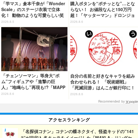
「学マス」倉本千奈が「Wonder
購入ボタンを“ポチッとな”…とな
Scale」のステージ衣装で立体
らない！ お値段なんと150万円
化！ 動物のような可愛らしい笑
超！「ヤッターマン」ドロンジョ
顔が眩しい♪
様が黄金の輝きをまといミニフィ
2026.8.5
2026.8.6
ギュア化 ヤッターワン&おだてブ
タも
「チェンソーマン」等身大“ボ
自分の名前と好きなキャラを組み
ム”フィギュアや「進撃の巨
合わせられる！ 「呪術廻戦」
人」“地鳴らし”再現も!?「MAPP
「死滅回游」はんこが銀行印に！
A EXPO 15th Anniversary」展
虎杖悠仁、乙骨憂太ら16キャラ追
2026.8.6
2026.8.6
示内容を公開
加で全104種
Recommended by
アクセスランキング
「名探偵コナン」コナンの蝶ネクタイ、怪盗キッドの“141
2”が目印♪ 各キャラをイメージした「MAYLA」リングセ