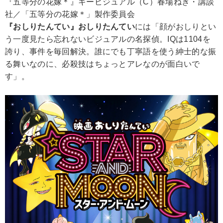
『五等分の花嫁＊』キービジュアル（C）春場ねぎ・講談
社／「五等分の花嫁＊」製作委員会
『おしりたんてい』おしりたんてい
には「顔がおしりとい
う一度見たら忘れないビジュアルの名探偵。IQは1104を
誇り、事件を毎回解決。誰にでも丁寧語を使う紳士的な振
る舞いなのに、必殺技はちょっとアレなのが面白いで
す」。