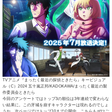
TVアニメ『まったく最近の探偵ときたら』キービジュア
ル（C）2024 五十嵐正邦/KADOKAWA/まったく最近の製
作委員会ときたら
今回のアンケートではトップ3の順位は3年連続で変わらな
い結果に。この牙城を崩すキャラクターは現れるのでしょ
うか。次ページではトップ10まで公開中。こちらもぜひご