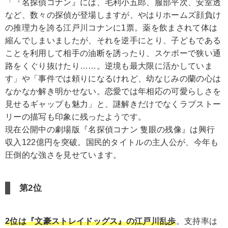
「『名探偵コナン』には、毛利小五郎、服部平次、安室透
など、数々の探偵が登場しますが、やはりホームズ顔負け
の推理力を誇る江戸川コナンに1票。薬を飲まされて体は
縮んでしまいましたが、それを逆手にとり、子どもである
ことを利用して相手の油断を誘ったり、スケボーで狭い通
路をくぐり抜けたり……。逆境も最大限に活かしていま
す」や「事件では頼りになるけれど、幼なじみの蘭の心は
なかなか解き明かせない。恋愛では年相応の可愛らしさを
見せるギャップも魅力」と、謎解きだけでなくラブストー
リーの描写も印象に残ったようです。
現在公開中の劇場版『名探偵コナン 隻眼の残像』は興行
収入122億円を突破。国民的タイトルの主人公が、今年も
圧倒的な強さを見せています。
第2位
2位は『文豪ストレイドッグス』の江戸川乱歩
。支持率は