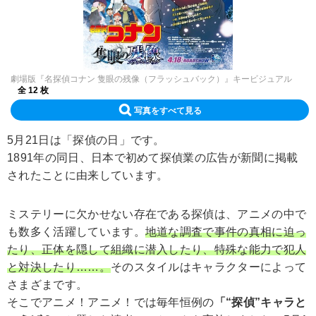
劇場版『名探偵コナン 隻眼の残像（フラッシュバック）』キービジュアル
全 12 枚
写真をすべて見る
5月21日は「探偵の日」です。
1891年の同日、日本で初めて探偵業の広告が新聞に掲載
されたことに由来しています。
ミステリーに欠かせない存在である探偵は、アニメの中で
も数多く活躍しています。
地道な調査で事件の真相に迫っ
たり、正体を隠して組織に潜入したり、特殊な能力で犯人
と対決したり……。
そのスタイルはキャラクターによって
さまざまです。
そこでアニメ！アニメ！では毎年恒例の
「“探偵”キャラと