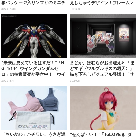
箱パッケージ入りソフビのミニチ
見しちゃうデザイン！フレームマ
ュアが登場
グネット「ぴたっとフレーム」登
2026.7.26
2026.8.5
場☆
“未来は見えているはずだ！”「R
まどか、ほむらがお出迎え♪ 「ま
G 1/144 ウイングガンダムゼ
どマギ〈ワルプルギスの廻天〉」
ロ」の抽選販売が受付中！ ウイ
描き下ろしビジュアル登場！「サ
ングバインダーにRGならではの
ンシャインシティプリンスホテ
2026.8.4
2026.8.4
ギミックを搭載
ル」コラボ開催
「ちいかわ」ハチワレ、うさぎ達
“せんぱ～い！”「ToLOVEる ダ