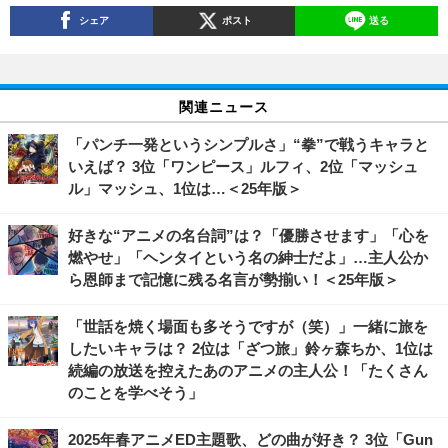
シェア
ポスト
送る
関連ニュース
「パンチ一発というシンプルさ」“拳”で戦うキャラと
いえば？ 3位「ワンピース」ルフィ、2位「マッシュ
ル」マッシュ、1位は…＜25年版＞
好きな“アニメの名台詞”は？「優勝させます」「心を
燃やせ」「ヘンタイという名の紳士だよ」…主人公か
ら恩師まで記憶に残る名言が勢揃い！＜25年版＞
「世話を焼く場面も多そうですが（笑）」一緒に旅を
したいキャラは？ 2位は「ざつ旅」鈴ヶ森ちか、1位は
続編の放送を控えたあのアニメの主人公！「たくさん
のことを学べそう」
2025年春アニメED主題歌、どの曲が好き？ 3位「Gun