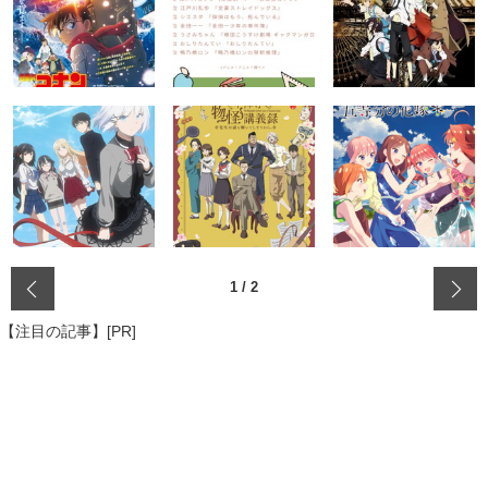
‹
1
/
2
【注目の記事】[PR]