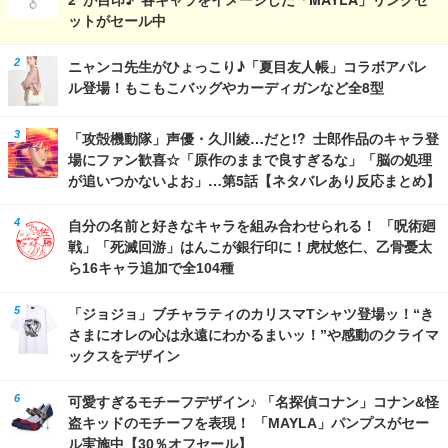
ットがセール中
ニャンコ先生がひょっこり♪「夏目友人帳」コラボアパレ
ル登場！もこもこバッグやカーディガンなど全8型
「攻殻機動隊」声優・久川綾…だと!? 士郎作品のキャラ登
場にファン歓喜☆「原作のままで良すぎるな」「脳の処理
が追いつかないよお」…第5話【ネタバレあり反応まとめ】
自分の名前と好きなキャラを組み合わせられる！ 「呪術廻
戦」「死滅回游」はんこが銀行印に！虎杖悠仁、乙骨憂太
ら16キャラ追加で全104種
「ジョジョ」ブチャラティのカリスマTシャツ登場ッ！“き
さまにオレの心は永遠にわかるまいッ！”や感動のクライマ
ックスをデザイン
可愛すぎるモチーフデザイン♪ 「名探偵コナン」コナン&怪
盗キッドのモチーフを表現！ 「MAYLA」パンプスがセー
ル実施中【30％オフセール】