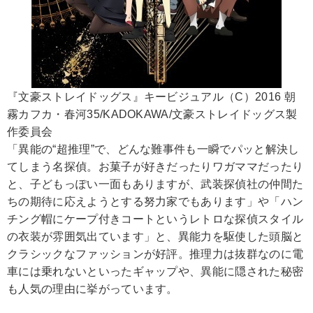
『文豪ストレイドッグス』キービジュアル（C）2016 朝
霧カフカ・春河35/KADOKAWA/文豪ストレイドッグス製
作委員会
「異能の“超推理”で、どんな難事件も一瞬でパッと解決し
てしまう名探偵。お菓子が好きだったりワガママだったり
と、子どもっぽい一面もありますが、武装探偵社の仲間た
ちの期待に応えようとする努力家でもあります」や「ハン
チング帽にケープ付きコートというレトロな探偵スタイル
の衣装が雰囲気出ています」と、異能力を駆使した頭脳と
クラシックなファッションが好評。推理力は抜群なのに電
車には乗れないといったギャップや、異能に隠された秘密
も人気の理由に挙がっています。