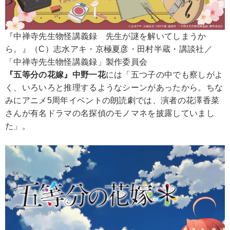
『中禅寺先生物怪講義録 先生が謎を解いてしまうか
ら。』（C）志水アキ・京極夏彦・田村半蔵・講談社／
「中禅寺先生物怪講義録」製作委員会
『五等分の花嫁』中野一花
には「五つ子の中でも察しがよ
く、いろいろと推理するようなシーンがあったから。ちな
みにアニメ5周年イベントの朗読劇では、演者の花澤香菜
さんが有名ドラマの名探偵のモノマネを披露していまし
た」。