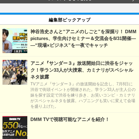
編集部ピックアップ
神谷浩史さんと“アニメのしごと”を深掘り！ DMM
pictures、学生向けセミナー＆交流会を8/31開催―
―“現場×ビジネス”を一夜でキャッチ
アニメ『サンダー３』放送開始日に渋谷をジャッ
ク！学ラン33人が大捜索、カミナリがスペシャル
ネタ披露
TVアニメ『サンダー３』の放送開始を記念し、7月8日に
渋谷で街頭イベントが開催された。学ラン33人が主人公の
妹を探す設定で渋谷を練り歩き、お笑いコンビ・カミナリ
がスペシャルネタを披露。ハプニングも笑いに変えて会場
を盛り上げた。
DMM TVで視聴可能なアニメを紹介！