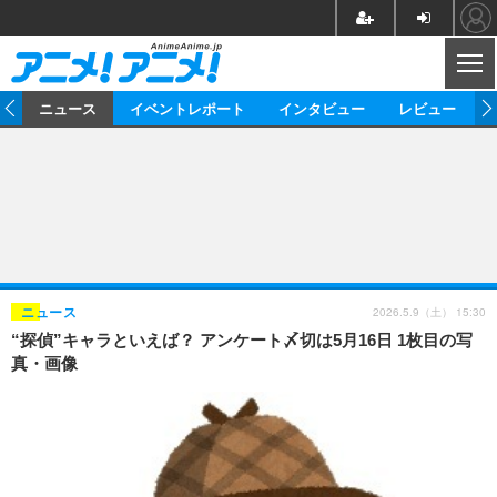
CL
ム
ニュース
イベントレポート
インタビュー
レビュー
ニュース
アニメ
映画/ドラマ
イベントレポート
マンガ
ノベル
アニメ
映画
インタビュー
音楽
声優
ライブ
舞台
スタッフ
声優
レビュー
2026.5.9（土） 15:30
ニュース
“探偵”キャラといえば？ アンケート〆切は5月16日 1枚目の写
ゲーム
グッズ
海外イベント
ビジネス
俳優・タレント
アーティスト
アニメ
実写
動画
真・画像
イベント
海外
ビジネス
書評
イベント
アニメ
映画/ドラマ
連載・コラム
ゲーム
座談会
アニメ！アニメ！TV
ABEMA Cafe