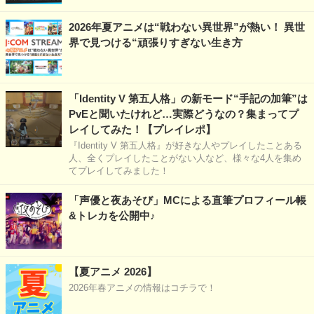
2026年夏アニメは“戦わない異世界”が熱い！ 異世
界で見つける“頑張りすぎない生き方
「Identity V 第五人格」の新モード“手記の加筆”は
PvEと聞いたけれど…実際どうなの？集まってプ
レイしてみた！【プレイレポ】
『Identity V 第五人格』が好きな人やプレイしたことある
人、全くプレイしたことがない人など、様々な4人を集め
てプレイしてみました！
「声優と夜あそび」MCによる直筆プロフィール帳
&トレカを公開中♪
【夏アニメ 2026】
2026年春アニメの情報はコチラで！