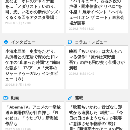
見なよ…オレのチャイナ服
「ハイキュー!!」西谷夕役の
を…「メダリスト」いのり、
声優・岡本信彦が”リベロ”を
司、光、いるかの新作グッズ♪
体感！ 展示イベント「ハイキ
くるくる回るアクスタ登場！
ュー!! オン ザ コート」東京会
場が開幕
2026.8.8(土) 17:30
2026.8.7(金) 18:20
インタビュー
コラム・レビュー
小清水亜美 史実をたどり、
映画「ちいかわ」は大人もハ
共演者との芝居で深めたドレ
マる傑作!「原作は東野圭
ゲネの“止まった時間”と“繊細
吾?」の声も飛び交う仕掛けが
な強さ” TVアニメ「天幕の
満載
ジャードゥーガル」インタビ
2026.8.8(土) 10:45
ュー（８）
2026.8.3(月) 18:00
動画
連載
「AbemaTV」アニメの一挙放
「映画ちいかわ」昔ばなし形
送＆劇場作品が目白押し 「R
式から逸脱した“刺激”― 「今
e:ゼロ」「うたプリ」新海誠
日の日はさようなら」が観客
作品も
に意識させる物語の“裂け
目”【藤津亮太のアニメの門V
2017.3.18(土) 9:06