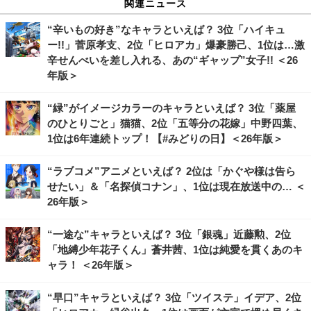
関連ニュース
“辛いもの好き”なキャラといえば？ 3位「ハイキュ
ー!!」菅原孝支、2位「ヒロアカ」爆豪勝己、1位は…激
辛せんべいを差し入れる、あの“ギャップ”女子!! ＜26
年版＞
“緑”がイメージカラーのキャラといえば？ 3位「薬屋
のひとりごと」猫猫、2位「五等分の花嫁」中野四葉、
1位は6年連続トップ！【#みどりの日】＜26年版＞
“ラブコメ”アニメといえば？ 2位は「かぐや様は告ら
せたい」＆「名探偵コナン」、1位は現在放送中の… ＜
26年版＞
“一途な”キャラといえば？ 3位「銀魂」近藤勲、2位
「地縛少年花子くん」蒼井茜、1位は純愛を貫くあのキ
ャラ！ ＜26年版＞
“早口”キャラといえば？ 3位「ツイステ」イデア、2位