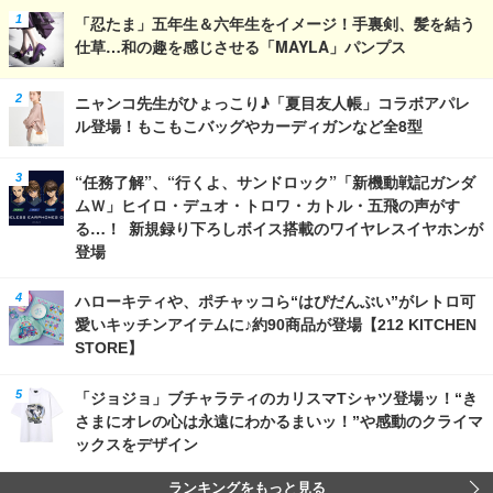
「忍たま」五年生＆六年生をイメージ！手裏剣、髪を結う
仕草…和の趣を感じさせる「MAYLA」パンプス
ニャンコ先生がひょっこり♪「夏目友人帳」コラボアパレ
ル登場！もこもこバッグやカーディガンなど全8型
“任務了解”、“行くよ、サンドロック”「新機動戦記ガンダ
ムＷ」ヒイロ・デュオ・トロワ・カトル・五飛の声がす
る…！ 新規録り下ろしボイス搭載のワイヤレスイヤホンが
登場
ハローキティや、ポチャッコら“はぴだんぶい”がレトロ可
愛いキッチンアイテムに♪約90商品が登場【212 KITCHEN
STORE】
「ジョジョ」ブチャラティのカリスマTシャツ登場ッ！“き
さまにオレの心は永遠にわかるまいッ！”や感動のクライマ
ックスをデザイン
ランキングをもっと見る