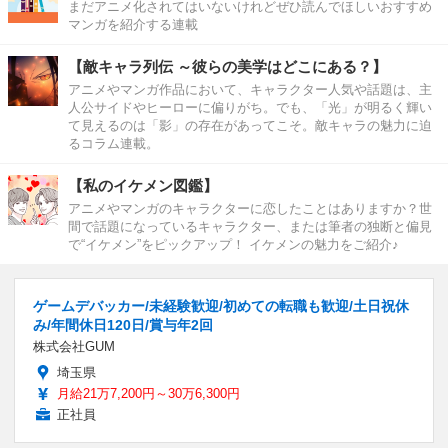
まだアニメ化されてはいないけれどぜひ読んでほしいおすすめ
マンガを紹介する連載
【敵キャラ列伝 ～彼らの美学はどこにある？】
アニメやマンガ作品において、キャラクター人気や話題は、主
人公サイドやヒーローに偏りがち。でも、「光」が明るく輝い
て見えるのは「影」の存在があってこそ。敵キャラの魅力に迫
るコラム連載。
【私のイケメン図鑑】
アニメやマンガのキャラクターに恋したことはありますか？世
間で話題になっているキャラクター、または筆者の独断と偏見
で“イケメン”をピックアップ！ イケメンの魅力をご紹介♪
ゲームデバッカー/未経験歓迎/初めての転職も歓迎/土日祝休
み/年間休日120日/賞与年2回
株式会社GUM
埼玉県
月給21万7,200円～30万6,300円
正社員