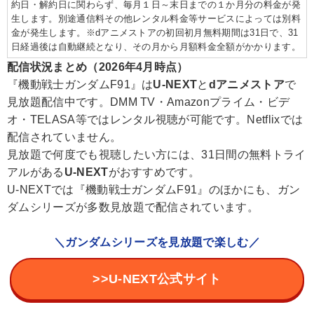
約日・解約日に関わらず、毎月１日～末日までの１か月分の料金が発
生します。別途通信料その他レンタル料金等サービスによっては別料
金が発生します。※dアニメストアの初回初月無料期間は31日で、31
日経過後は自動継続となり、その月から月額料金全額がかかります。
配信状況まとめ（2026年4月時点）
『機動戦士ガンダムF91』は
U-NEXT
と
dアニメストア
で
見放題配信中です。DMM TV・Amazonプライム・ビデ
オ・TELASA等ではレンタル視聴が可能です。Netflixでは
配信されていません。
見放題で何度でも視聴したい方には、31日間の無料トライ
アルがある
U-NEXT
がおすすめです。
U-NEXTでは『機動戦士ガンダムF91』のほかにも、ガン
ダムシリーズが多数見放題で配信されています。
＼ガンダムシリーズを見放題で楽しむ／
>>U-NEXT公式サイト