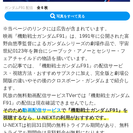
ガンダムF91 配信
全 6 枚
写真をすべて見る
※当ページのリンクには広告が含まれています。
映画『機動戦士ガンダムF91』は、1991年に公開された富
野由悠季監督によるガンダムシリーズの劇場作品で、宇宙
世紀0123年を舞台にシーブック・アノーとセシリー・フ
ェアチャイルドの物語を描いています。
この記事では、『機動戦士ガンダムF91』の配信サービ
ス・視聴方法・おすすめサブスクに加え、完全版と劇場公
開版の違いやその後のクロスボーン・ガンダムまで紹介し
ます。
民放の無料動画配信サービスTVerでは『機動戦士ガンダム
F91』の配信は現在確認できませんでした。
そのため
動画配信サービス
で『機動戦士ガンダムF91』を
視聴するなら、U-NEXTの利用がおすすめです。
U-NEXTは初回31日間の無料トライアル期間があり、無料
トライアル期間中は月額料金が無料になります。