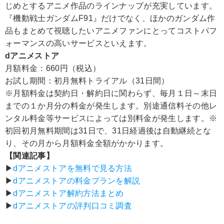
じめとするアニメ作品のラインナップが充実しています。
『機動戦士ガンダムF91』だけでなく、ほかのガンダム作
品もまとめて視聴したいアニメファンにとってコストパフ
ォーマンスの高いサービスといえます。
dアニメストア
月額料金：660円（税込）
お試し期間：初月無料トライアル（31日間）
※月額料金は契約日・解約日に関わらず、毎月１日～末日
までの１か月分の料金が発生します。別途通信料その他レ
ンタル料金等サービスによっては別料金が発生します。※
初回初月無料期間は31日で、31日経過後は自動継続とな
り、その月から月額料金全額がかかります。
【関連記事】
▶︎
dアニメストアを無料で見る方法
▶︎
dアニメストアの料金プランを解説
▶︎
dアニメストア解約方法まとめ
▶︎
dアニメストアの評判口コミ調査