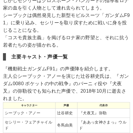
しかしセシリーはクロスボーン・バンガードの指導者ロナ
家の血を引く人物として連れ去られてしまう。
シーブックは偶然発見した新型モビルスーツ「ガンダムF9
1」に乗り込み、セシリーを取り戻すために戦いに身を投
じることになる。
「コスモ貴族主義」を掲げるロナ家の野望と、それに抗う
若者たちの姿が描かれる。
主要キャスト・声優一覧
『機動戦士ガンダムF91』の声優陣を紹介します。
主人公シーブック・アノーを演じた辻谷耕史氏は、『ガン
ダム0080 ポケットの中の戦争』のバーニィ役や『犬夜
叉』の弥勒役でも知られた声優で、2018年10月に逝去さ
れました。
キャラクター
声優
代表作
シーブック・アノー
辻谷耕史
『犬夜叉』弥勒
セシリー・フェアチャイル
『ああっ女神さまっ』ウル
冬馬由美
ド
ド