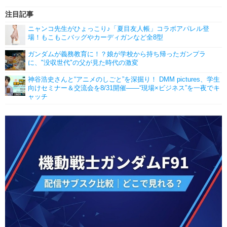
注目記事
ニャンコ先生がひょっこり♪「夏目友人帳」コラボアパレル登
場！もこもこバッグやカーディガンなど全8型
ガンダムが義務教育に！？娘が学校から持ち帰ったガンプラ
に、"没収世代"の父が見た時代の激変
神谷浩史さんと“アニメのしごと”を深掘り！ DMM pictures、学生
向けセミナー＆交流会を8/31開催――“現場×ビジネス”を一夜でキ
ャッチ