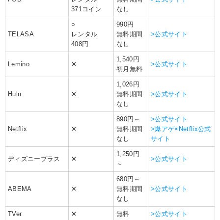
371コイン
なし
○
990円
TELASA
レンタル
無料期間
>公式サイト
408円
なし
1,540円
Lemino
✕
>公式サイト
初月無料
1,026円
Hulu
✕
無料期間
>公式サイト
なし
890円～
>公式サイト
Netflix
✕
無料期間
>爆アゲ×Netflix公式
なし
サイト
1,250円
ディズニープラス
✕
>公式サイト
～
680円～
ABEMA
✕
無料期間
>公式サイト
なし
TVer
✕
無料
>公式サイト