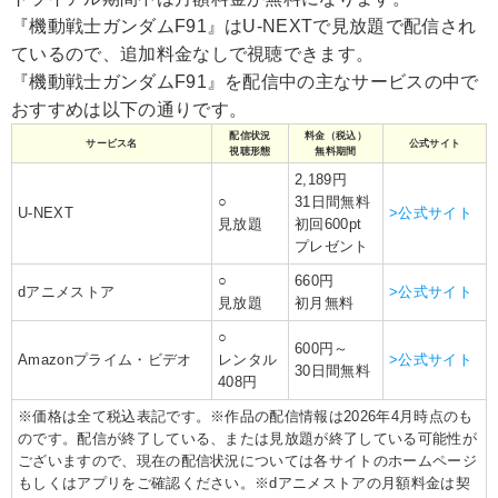
『機動戦士ガンダムF91』はU-NEXTで見放題で配信され
ているので、追加料金なしで視聴できます。
『機動戦士ガンダムF91』を配信中の主なサービスの中で
おすすめは以下の通りです。
配信状況
料金（税込）
サービス名
公式サイト
視聴形態
無料期間
2,189円
○
31日間無料
U-NEXT
>公式サイト
見放題
初回600pt
プレゼント
○
660円
dアニメストア
>公式サイト
見放題
初月無料
○
600円～
Amazonプライム・ビデオ
レンタル
>公式サイト
30日間無料
408円
※価格は全て税込表記です。※作品の配信情報は2026年4月時点のも
のです。配信が終了している、または見放題が終了している可能性が
ございますので、現在の配信状況については各サイトのホームページ
もしくはアプリをご確認ください。※dアニメストアの月額料金は契