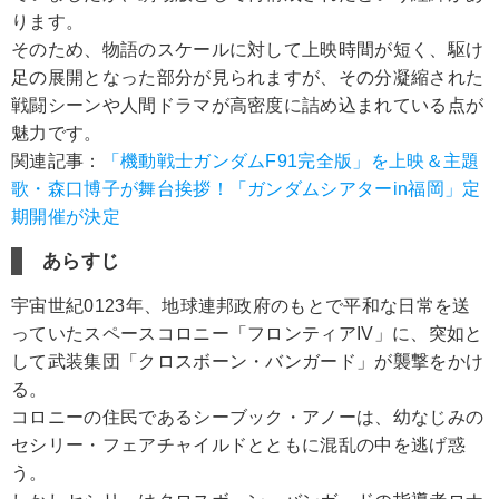
ります。
そのため、物語のスケールに対して上映時間が短く、駆け
足の展開となった部分が見られますが、その分凝縮された
戦闘シーンや人間ドラマが高密度に詰め込まれている点が
魅力です。
関連記事：
「機動戦士ガンダムF91完全版」を上映＆主題
歌・森口博子が舞台挨拶！「ガンダムシアターin福岡」定
期開催が決定
あらすじ
宇宙世紀0123年、地球連邦政府のもとで平和な日常を送
っていたスペースコロニー「フロンティアIV」に、突如と
して武装集団「クロスボーン・バンガード」が襲撃をかけ
る。
コロニーの住民であるシーブック・アノーは、幼なじみの
セシリー・フェアチャイルドとともに混乱の中を逃げ惑
う。