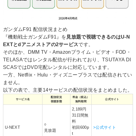
ガンダムF91 配信状況まとめ
『機動戦士ガンダムF91』を
見放題で視聴できるのはU-N
EXTとdアニメストアの2サービス
です。
そのほか、DMM TV・Amazonプライム・ビデオ・FOD・
TELASAではレンタル配信が行われており、TSUTAYA DI
SCASではDVD宅配レンタルに対応しています。
一方、Netflix・Hulu・ディズニープラスでは配信されてい
ません。
以下の表で、主要14サービスの配信状況をまとめました。
配信状況
料金（税込）
サービス名
公式サイト
視聴形態
無料期間
2,189円
31日間無
料
○
U-NEXT
初回600p
>公式サイト
見放題
t