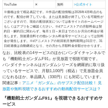
YouTube
✕
無料
>公式サイト
※価格は全て税込表記です。※作品の配信情報は2026年4月時点のも
のです。配信が終了している、または見放題が終了している可能性が
ございますので、現在の配信状況については各サイトのホームページ
もしくはアプリをご確認ください。※dアニメストアの月額料金は契
約日・解約日に関わらず、毎月１日～末日までの１か月分の料金が発
生します。別途通信料その他レンタル料金等サービスによっては別料
金が発生します。※dアニメストアの初回初月無料期間は31日で、31
日経過後は自動継続となり、その月から月額料金全額がかかります。
なお、比較表の14サービスのほかにバンダイチャンネルで
も『機動戦士ガンダムF91』が見放題で視聴可能です。
バンダイチャンネルはガンダムシリーズを網羅的に取り扱
っているサービスで、月額1,100円（税込）で見放題会員
になれるほか、単品購入（330円）にも対応しています。
関連記事：
アニメ「ガンダム」のサブスク配信比較！ 見
放題や無料視聴できるおすすめの動画配信サービスは？
『機動戦士ガンダムF91』を視聴できるおすすめサ
ービス