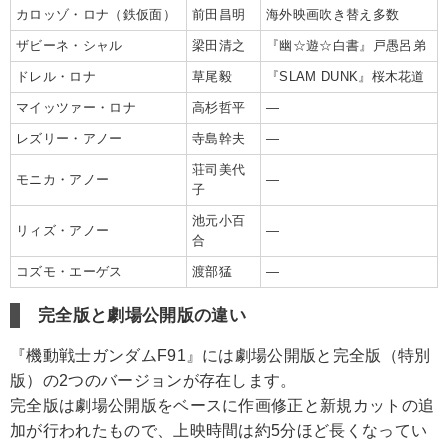
カロッゾ・ロナ（鉄仮面）
前田昌明
海外映画吹き替え多数
ザビーネ・シャル
梁田清之
『幽☆遊☆白書』戸愚呂弟
ドレル・ロナ
草尾毅
『SLAM DUNK』桜木花道
マイッツァー・ロナ
高杉哲平
―
レズリー・アノー
寺島幹夫
―
荘司美代
モニカ・アノー
―
子
池元小百
リィズ・アノー
―
合
コズモ・エーゲス
渡部猛
―
完全版と劇場公開版の違い
『機動戦士ガンダムF91』には劇場公開版と完全版（特別
版）の2つのバージョンが存在します。
完全版は劇場公開版をベースに作画修正と新規カットの追
加が行われたもので、上映時間は約5分ほど長くなってい