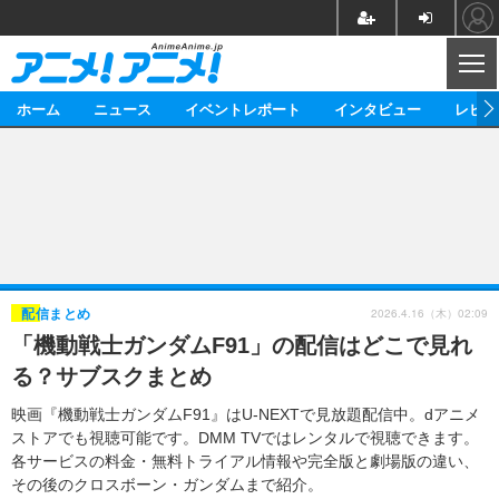
CL
ホーム
ニュース
イベントレポート
インタビュー
レビュ
ニュース
アニメ
映画/ドラマ
イベントレポート
マンガ
ノベル
アニメ
映画
インタビュー
音楽
声優
ライブ
舞台
スタッフ
声優
レビュー
2026.4.16（木）02:09
配信まとめ
「機動戦士ガンダムF91」の配信はどこで見れ
ゲーム
グッズ
海外イベント
ビジネス
俳優・タレント
アーティスト
アニメ
実写
動画
る？サブスクまとめ
イベント
海外
ビジネス
書評
イベント
アニメ
映画/ドラマ
連載・コラム
映画『機動戦士ガンダムF91』はU-NEXTで見放題配信中。dアニメ
ストアでも視聴可能です。DMM TVではレンタルで視聴できます。
ゲーム
座談会
アニメ！アニメ！TV
ABEMA Cafe
各サービスの料金・無料トライアル情報や完全版と劇場版の違い、
その後のクロスボーン・ガンダムまで紹介。