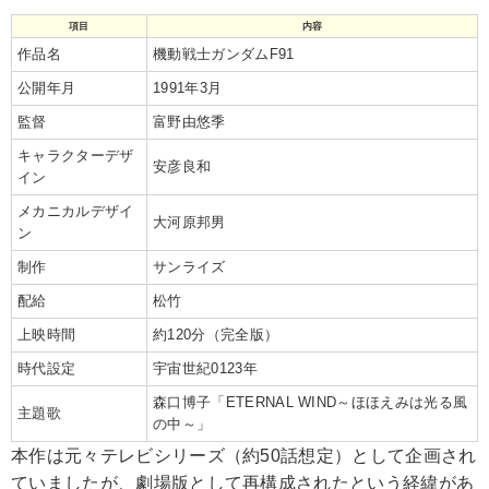
項目
内容
作品名
機動戦士ガンダムF91
公開年月
1991年3月
監督
富野由悠季
キャラクターデザ
安彦良和
イン
メカニカルデザイ
大河原邦男
ン
制作
サンライズ
配給
松竹
上映時間
約120分（完全版）
時代設定
宇宙世紀0123年
森口博子「ETERNAL WIND～ほほえみは光る風
主題歌
の中～」
本作は元々テレビシリーズ（約50話想定）として企画され
ていましたが、劇場版として再構成されたという経緯があ