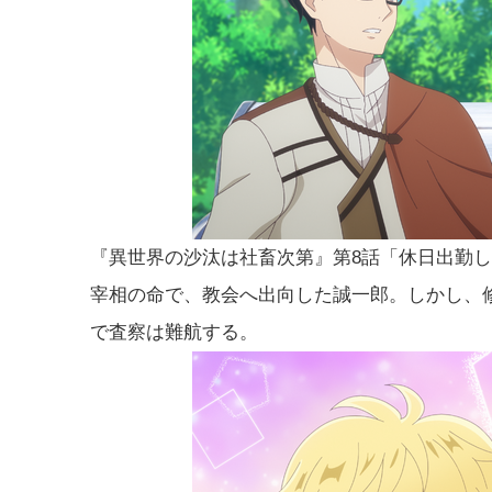
『異世界の沙汰は社畜次第』第8話「休日出勤
宰相の命で、教会へ出向した誠一郎。しかし、
で査察は難航する。