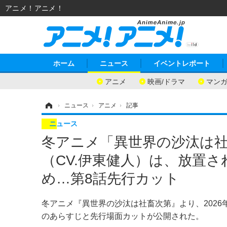
アニメ！アニメ！
ホーム
ニュース
イベントレポート
アニメ
映画/ドラマ
マン
ホーム
›
ニュース
›
アニメ
›
記事
ニュース
冬アニメ「異世界の沙汰は
（CV.伊東健人）は、放置
め…第8話先行カット
冬アニメ『異世界の沙汰は社畜次第』より、2026
のあらすじと先行場面カットが公開された。