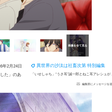
異世界の沙汰は社畜次第 特別編集
年2月24日
「いせしゃち」“うさ耳”誠一郎とねこ耳アレシュが
ました」のあ
編集部にメッセージを