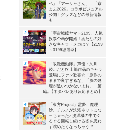
ベ」「アーリャさん」…「京
まふ2026」コラボビジュアル
公開！グッズなどの最新情報
も
「宇宙戦艦ヤマト2199」人気
投票企画が開始！あたなの好
きなキャラ・メカは？【2199
～3199総選挙】
「攻殻機動隊」声優・久川
綾…だと!? 士郎作品のキャラ
登場にファン歓喜☆「原作の
在
ままで良すぎるな」「脳の処
理が追いつかないよお」…第
5話【ネタバレあり反応まとめ】
「東方Project」霊夢、魔理
沙、チルノが洗濯ネットにな
っちゃった♪ 洗濯機の中でぐ
るぐる回転し続ける姿を思わ
ず眺めたくなっちゃう!?