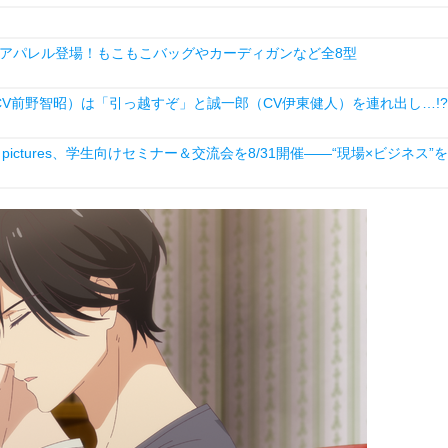
アパレル登場！もこもこバッグやカーディガンなど全8型
V前野智昭）は「引っ越すぞ」と誠一郎（CV伊東健人）を連れ出し…!?
ictures、学生向けセミナー＆交流会を8/31開催――“現場×ビジネス”を