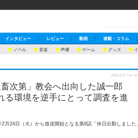
インタビュー
レビュー
動画
連載・コラム
ガ
ノベル
音楽
声優
ゲーム
グッズ
2026.2.24 Tue 16
社畜次第」教会へ出向した誠一郎
される環境を逆手にとって調査を進
年2月24日（火）から放送開始となる第8話「休日出勤しました