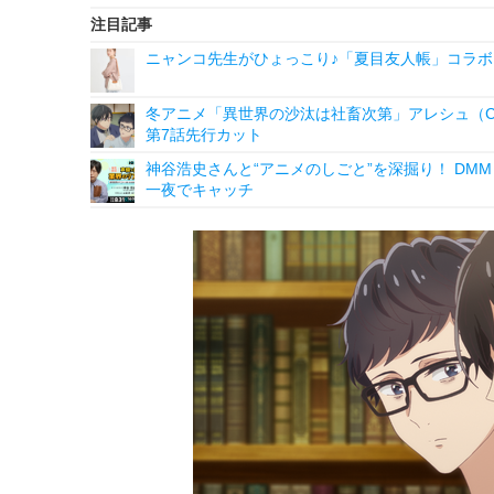
注目記事
ニャンコ先生がひょっこり♪「夏目友人帳」コラボ
冬アニメ「異世界の沙汰は社畜次第」アレシュ（C
第7話先行カット
神谷浩史さんと“アニメのしごと”を深掘り！ DMM p
一夜でキャッチ