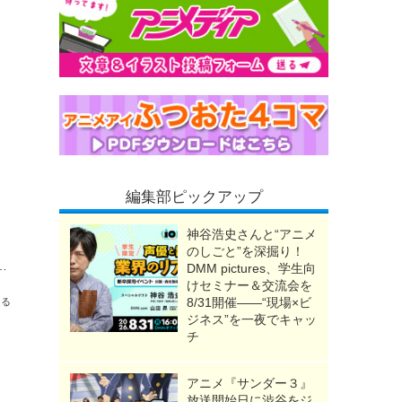
編集部ピックアップ
神谷浩史さんと“アニメ
のしごと”を深掘り！
可愛すぎる…!! POP UP SHOPの開催決定【6月11日より】
DMM pictures、学生向
けセミナー＆交流会を
8/31開催――“現場×ビ
送る
ジネス”を一夜でキャッ
チ
アニメ『サンダー３』
放送開始日に渋谷をジ