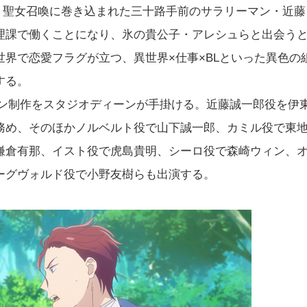
。聖女召喚に巻き込まれた三十路手前のサラリーマン・近藤
理課で働くことになり、氷の貴公子・アレシュらと出会う
界で恋愛フラグが立つ、異世界×仕事×BLといった異色の
する。
ョン制作をスタジオディーンが手掛ける。近藤誠一郎役を伊
務め、そのほかノルベルト役で山下誠一郎、カミル役で東
鎌倉有那、イスト役で虎島貴明、シーロ役で森崎ウィン、
ーグヴォルド役で小野友樹らも出演する。