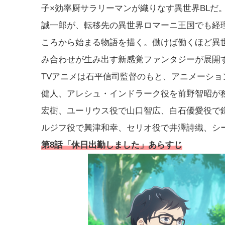
子×効率厨サラリーマンが織りなす異世界BLだ
誠一郎が、転移先の異世界ロマーニ王国でも経
ころから始まる物語を描く。働けば働くほど異世
み合わせが生み出す新感覚ファンタジーが展開
TVアニメは石平信司監督のもと、アニメーシ
健人、アレシュ・インドラーク役を前野智昭が
宏樹、ユーリウス役で山口智広、白石優愛役で
ルジフ役で興津和幸、セリオ役で井澤詩織、シ
第8話「休日出勤しました」あらすじ