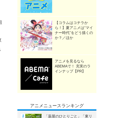
と
組
【コラムはコチラか
ら！】夏アニメは“マイ
ナー時代”をどう描くの
か？／ほか
東
地
オ
アニメを見るなら
ABEMAで！ 充実のラ
インナップ【PR】
アニメニュースランキング
「薬屋のひとりごと」「東リ