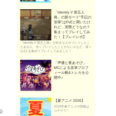
「Identity V 第五人
格」の新モード“手記の
加筆”はPvEと聞いたけ
れど…実際どうなの？
集まってプレイしてみ
た！【プレイレポ】
『Identity V 第五人格』が好きな人やプレイしたこ
とある人、全くプレイしたことがない人など、様々
な4人を集めてプレイしてみました！
「声優と夜あそび」
MCによる直筆プロフ
ィール帳&トレカを公
開中♪
【夏アニメ 2026】
2026年春アニメの情報は
コチラで！
公