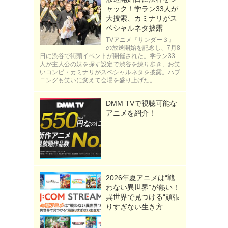
ャック！学ラン33人が
大捜索、カミナリがス
ペシャルネタ披露
TVアニメ『サンダー３』
の放送開始を記念し、7月8
日に渋谷で街頭イベントが開催された。学ラン33
人が主人公の妹を探す設定で渋谷を練り歩き、お笑
いコンビ・カミナリがスペシャルネタを披露。ハプ
ニングも笑いに変えて会場を盛り上げた。
DMM TVで視聴可能な
アニメを紹介！
2026年夏アニメは“戦
わない異世界”が熱い！
異世界で見つける“頑張
りすぎない生き方