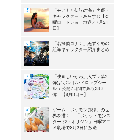
「モアナと伝説の海」声優・
キャラクター・あらすじ【金
曜ロードショー放送／7月24
日】
「名探偵コナン」黒ずくめの
組織キャラクター紹介まとめ
「映画ちいかわ」入プレ第2
弾は“ボンボンドロップシー
さ
ル”♪ 公開7日間で興収33.3
億！【8月8日～】
ゲーム「ポケモン赤緑」の世
界を描く！ 「ポケットモンス
ター ジ・オリジン」日曜アニ
メ劇場で8月2日に放送