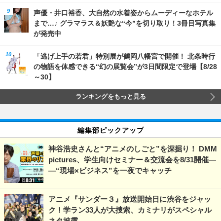
声優・井口裕香、大自然の水着姿からムーディーなホテル
まで…♪ グラマラス＆妖艶な“今”を切り取り！3冊目写真集
が発売中
「逃げ上手の若君」特別展が鶴岡八幡宮で開催！ 北条時行
の物語を体感できる“幻の展覧会”が3日間限定で登場【8/28
～30】
ランキングをもっと見る
編集部ピックアップ
神谷浩史さんと“アニメのしごと”を深掘り！ DMM
pictures、学生向けセミナー＆交流会を8/31開催―
―“現場×ビジネス”を一夜でキャッチ
アニメ『サンダー３』放送開始日に渋谷をジャッ
ク！学ラン33人が大捜索、カミナリがスペシャル
ネタ披露