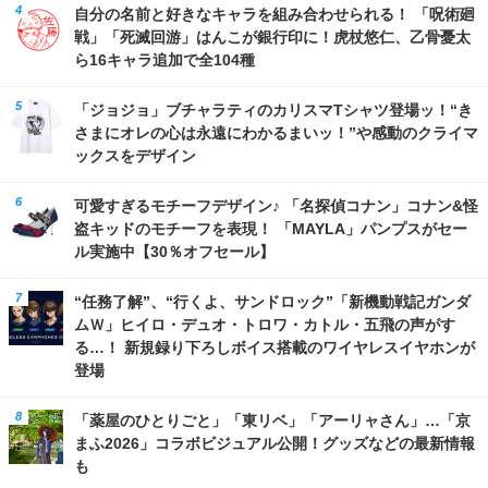
自分の名前と好きなキャラを組み合わせられる！ 「呪術廻
戦」「死滅回游」はんこが銀行印に！虎杖悠仁、乙骨憂太
ら16キャラ追加で全104種
「ジョジョ」ブチャラティのカリスマTシャツ登場ッ！“き
さまにオレの心は永遠にわかるまいッ！”や感動のクライマ
ックスをデザイン
可愛すぎるモチーフデザイン♪ 「名探偵コナン」コナン&怪
盗キッドのモチーフを表現！ 「MAYLA」パンプスがセー
ル実施中【30％オフセール】
“任務了解”、“行くよ、サンドロック”「新機動戦記ガンダ
ムＷ」ヒイロ・デュオ・トロワ・カトル・五飛の声がす
る…！ 新規録り下ろしボイス搭載のワイヤレスイヤホンが
登場
「薬屋のひとりごと」「東リベ」「アーリャさん」…「京
まふ2026」コラボビジュアル公開！グッズなどの最新情報
も