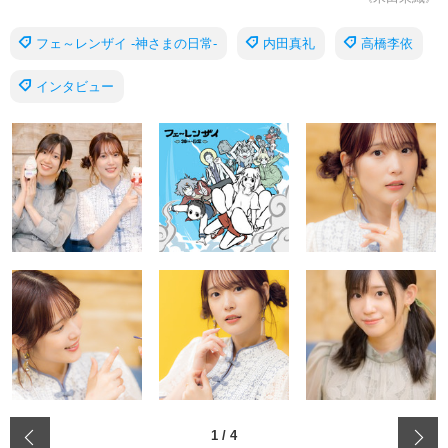
フェ～レンザイ -神さまの日常-
内田真礼
高橋李依
インタビュー
‹
1
/
4