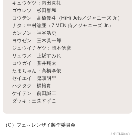
キュウゲツ：内田真礼
ゴウレツ：杉田智和
コウテン：高橋優斗（HiHi Jets／ジャニーズ Jr.）
ナタ：中村嶺亜（7 MEN 侍／ジャニーズ Jr.）
カンノン：神谷浩史
ヨウゼン：三木眞一郎
ジュウイチゲツ：岡本信彦
リュウメ：上坂すみれ
コウガイ：蒼井翔太
たまちゃん：高橋李依
セイエイ：鬼頭明里
ハクタク：梶裕貴
ケイテン：前田誠二
ダッキ：三森すずこ
（C）フェ～レンザイ製作委員会
《米田果織》