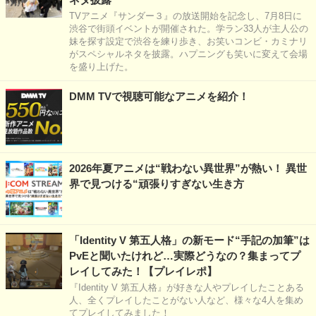
TVアニメ『サンダー３』の放送開始を記念し、7月8日に
渋谷で街頭イベントが開催された。学ラン33人が主人公の
妹を探す設定で渋谷を練り歩き、お笑いコンビ・カミナリ
がスペシャルネタを披露。ハプニングも笑いに変えて会場
を盛り上げた。
DMM TVで視聴可能なアニメを紹介！
2026年夏アニメは“戦わない異世界”が熱い！ 異世
界で見つける“頑張りすぎない生き方
「Identity V 第五人格」の新モード“手記の加筆”は
PvEと聞いたけれど…実際どうなの？集まってプ
レイしてみた！【プレイレポ】
『Identity V 第五人格』が好きな人やプレイしたことある
人、全くプレイしたことがない人など、様々な4人を集め
てプレイしてみました！