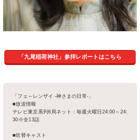
「九尾稲荷神社」参拝レポートはこちら
「フェ～レンザイ -神さまの日常-」
■放送情報
テレビ東京系列6局ネット：毎週火曜日24:00～24:
30※全13話
■吹替キャスト