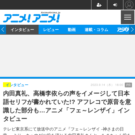
CL
ト
インタビュー
レビュー
動画
連載・コラム
ニュース
アニメ
映画/ドラマ
イベントレポート
マンガ
ノベル
アニメ
映画
インタビュー
音楽
声優
ライブ
舞台
スタッフ
声優
レビュー
2023.9.14（木） 18:00
インタビュー
PR
内田真礼、高橋李依らの声をイメージして日本
ゲーム
グッズ
海外イベント
ビジネス
俳優・タレント
アーティスト
アニメ
実写
動画
語セリフが書かれていた!? アフレコで原音を意
イベント
海外
ビジネス
書評
イベント
アニメ
映画/ドラマ
連載・コラム
識した部分も…アニメ「フェ～レンザイ」イン
タビュー
ゲーム
座談会
アニメ！アニメ！TV
ABEMA Cafe
テレビ東京系にて放送中のアニメ『フェ～レンザイ -神さまの日