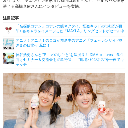
常-』より、キュウゲツ役を演じる内田真礼さんと、たまちゃん役を
演じる高橋李依さんにインタビューを実施。
注目記事
「名探偵コナン」コナンの蝶ネクタイ、怪盗キッドの“1412”が目
印♪ 各キャラをイメージした「MAYLA」リングセットがセール中
アニメ！アニメ！のロゴが放送中のアニメ「フェ～レンザイ -神
さまの日常-」風に！
神谷浩史さんと“アニメのしごと”を深掘り！ DMM pictures、学生
向けセミナー＆交流会を8/31開催――“現場×ビジネス”を一夜でキ
ャッチ