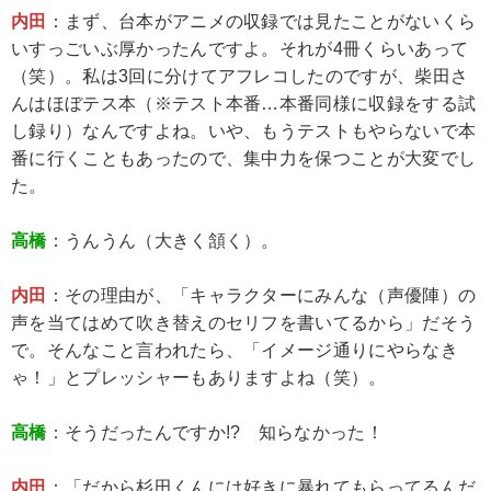
内田
：まず、台本がアニメの収録では見たことがないくら
いすっごいぶ厚かったんですよ。それが4冊くらいあって
（笑）。私は3回に分けてアフレコしたのですが、柴田さ
んはほぼテス本（※テスト本番…本番同様に収録をする試
し録り）なんですよね。いや、もうテストもやらないで本
番に行くこともあったので、集中力を保つことが大変でし
た。
高橋
：うんうん（大きく頷く）。
内田
：その理由が、「キャラクターにみんな（声優陣）の
声を当てはめて吹き替えのセリフを書いてるから」だそう
で。そんなこと言われたら、「イメージ通りにやらなき
ゃ！」とプレッシャーもありますよね（笑）。
高橋
：そうだったんですか!? 知らなかった！
内田
：「だから杉田くんには好きに暴れてもらってるんだ