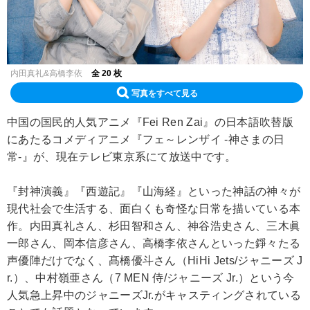
内田真礼&高橋李依
全 20 枚
写真をすべて見る
中国の国民的人気アニメ『Fei Ren Zai』の日本語吹替版
にあたるコメディアニメ『フェ～レンザイ -神さまの日
常-』が、現在テレビ東京系にて放送中です。
『封神演義』『西遊記』『山海経』といった神話の神々が
現代社会で生活する、面白くも奇怪な日常を描いている本
作。内田真礼さん、杉田智和さん、神谷浩史さん、三木眞
一郎さん、岡本信彦さん、高橋李依さんといった錚々たる
声優陣だけでなく、髙橋優斗さん（HiHi Jets/ジャニーズ J
r.）、中村嶺亜さん（7 MEN 侍/ジャニーズ Jr.）という今
人気急上昇中のジャニーズJr.がキャスティングされている