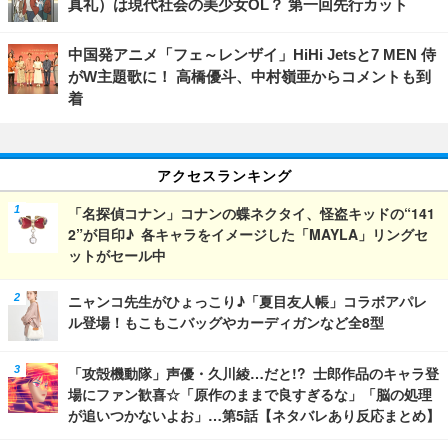
真礼）は現代社会の美少女OL？ 第一回先行カット
中国発アニメ「フェ～レンザイ」HiHi Jetsと7 MEN 侍
がW主題歌に！ 高橋優斗、中村嶺亜からコメントも到
着
アクセスランキング
「名探偵コナン」コナンの蝶ネクタイ、怪盗キッドの“141
2”が目印♪ 各キャラをイメージした「MAYLA」リングセ
ットがセール中
ニャンコ先生がひょっこり♪「夏目友人帳」コラボアパレ
ル登場！もこもこバッグやカーディガンなど全8型
「攻殻機動隊」声優・久川綾…だと!? 士郎作品のキャラ登
場にファン歓喜☆「原作のままで良すぎるな」「脳の処理
が追いつかないよお」…第5話【ネタバレあり反応まとめ】