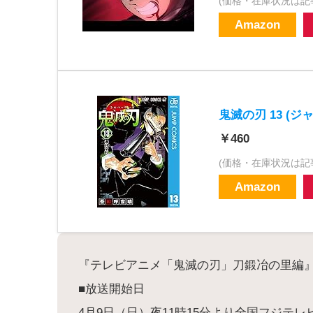
(価格・在庫状況は記
Amazon
鬼滅の刃 13 (ジ
￥460
(価格・在庫状況は記
Amazon
『テレビアニメ「鬼滅の刃」刀鍛冶の里編
■放送開始日
4月9日（日）夜11時15分より全国フジテ