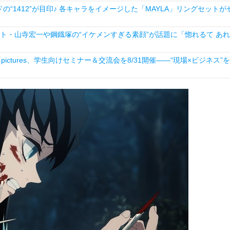
1412”が目印♪ 各キャラをイメージした「MAYLA」リングセットが
スト・山寺宏一や鋼鐡塚の“イケメンすぎる素顔”が話題に「惚れるて あれ
ictures、学生向けセミナー＆交流会を8/31開催――“現場×ビジネス”を