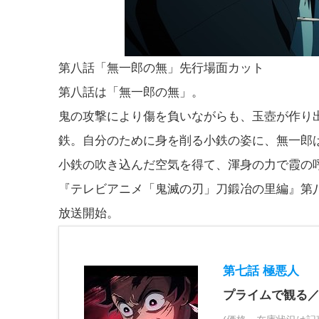
第八話「無一郎の無」先行場面カット
第八話は「無一郎の無」。
鬼の攻撃により傷を負いながらも、玉壺が作り
鉄。自分のために身を削る小鉄の姿に、無一郎
小鉄の吹き込んだ空気を得て、渾身の力で霞の
『テレビアニメ「鬼滅の刃」刀鍛冶の里編』第八
放送開始。
第七話 極悪人
プライムで観る／