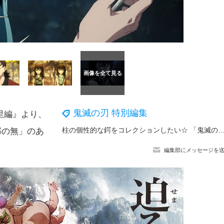
鬼滅の刃 特別編集
里編』より、
柱の個性的な鍔をコレクションしたい☆ 「鬼滅の刃」冨岡義勇ら柱の日輪刀の鍔がマスコットに！狛治ら人間時代の上弦
郎の無」のあ
編集部にメッセージを