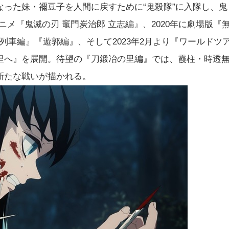
った妹・禰豆子を人間に戻すために“鬼殺隊”に入隊し、鬼
ニメ『鬼滅の刃 竈門炭治郎 立志編』、2020年に劇場版『
無限列車編』『遊郭編』、そして2023年2月より『ワールドツ
里へ』を展開。待望の『刀鍛冶の里編』では、霞柱・時透
新たな戦いが描かれる。