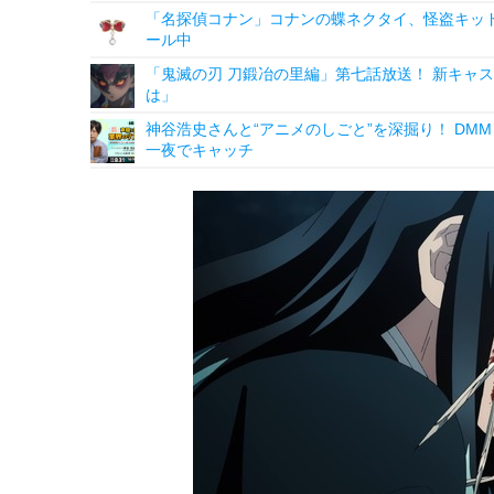
「名探偵コナン」コナンの蝶ネクタイ、怪盗キッドの“
ール中
「鬼滅の刃 刀鍛冶の里編」第七話放送！ 新キャ
は」
神谷浩史さんと“アニメのしごと”を深掘り！ DMM p
一夜でキャッチ