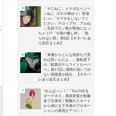
「ヤニねこ」イケボなペンペ
ンねこ（CV.小林ゆう）登場
にゃ♪「※マネをしないでく
ださい」テロップや、アルね
こ失踪で江ノ島が聖地になっ
ちゃう!?「今期の癒し枠」「怒
られない回」第6話【ネタバレあ
り反応まとめ】
「来週からどんな気持ちで見
れば良いんだよ…」急転直下
の『鎧真伝サムライトルーパ
ー』第17話に感情の追いつか
ない視聴者が続出…【ネタバ
レあり反応まとめ】
“せんぱ～い！”「ToLOVEる
ダークネス」黒咲芽亜が制服
姿で立体化！制服のスカート
から伸びる下半身のプロポー
ションの再現がアツい！