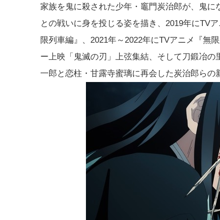
家族を鬼に殺された少年・竈門炭治郎が、鬼にな
との戦いに身を投じる姿を描き、2019年にTVア
限列車編』、2021年～2022年にTVアニメ『
ー上映「鬼滅の刃」上弦集結、そして刀鍛冶の
一郎と恋柱・甘露寺蜜璃に再会した炭治郎らの