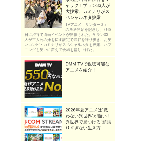
ャック！学ラン33人が
大捜索、カミナリがス
ペシャルネタ披露
TVアニメ『サンダー３』
の放送開始を記念し、7月8
日に渋谷で街頭イベントが開催された。学ラン33
人が主人公の妹を探す設定で渋谷を練り歩き、お笑
いコンビ・カミナリがスペシャルネタを披露。ハプ
ニングも笑いに変えて会場を盛り上げた。
DMM TVで視聴可能な
アニメを紹介！
2026年夏アニメは“戦
わない異世界”が熱い！
異世界で見つける“頑張
りすぎない生き方