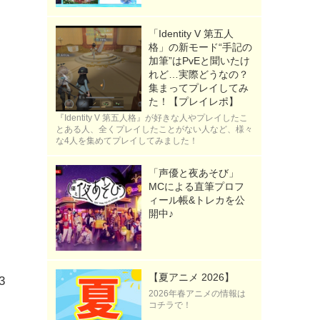
「Identity V 第五人
格」の新モード“手記の
加筆”はPvEと聞いたけ
れど…実際どうなの？
集まってプレイしてみ
た！【プレイレポ】
『Identity V 第五人格』が好きな人やプレイしたこ
とある人、全くプレイしたことがない人など、様々
な4人を集めてプレイしてみました！
「声優と夜あそび」
MCによる直筆プロフ
ィール帳&トレカを公
開中♪
【夏アニメ 2026】
3
2026年春アニメの情報は
コチラで！