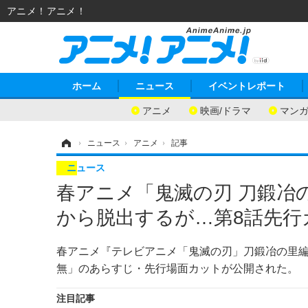
アニメ！アニメ！
ホーム
ニュース
イベントレポート
アニメ
映画/ドラマ
マン
ホーム
›
ニュース
›
アニメ
›
記事
ニュース
春アニメ「鬼滅の刃 刀鍛冶
から脱出するが…第8話先行
春アニメ『テレビアニメ「鬼滅の刃」刀鍛冶の里編』
無」のあらすじ・先行場面カットが公開された。
注目記事