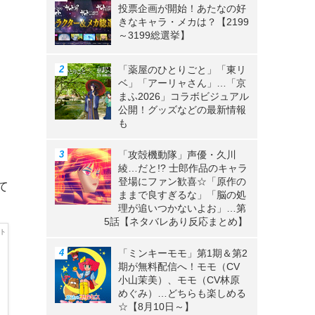
投票企画が開始！あたなの好
きなキャラ・メカは？【2199
～3199総選挙】
「薬屋のひとりごと」「東リ
ベ」「アーリャさん」…「京
まふ2026」コラボビジュアル
公開！グッズなどの最新情報
も
「攻殻機動隊」声優・久川
。
綾…だと!? 士郎作品のキャラ
登場にファン歓喜☆「原作の
て
ままで良すぎるな」「脳の処
理が追いつかないよお」…第
5話【ネタバレあり反応まとめ】
「ミンキーモモ」第1期＆第2
期が無料配信へ！モモ（CV
小山茉美）、モモ（CV林原
めぐみ）…どちらも楽しめる
☆【8月10日～】