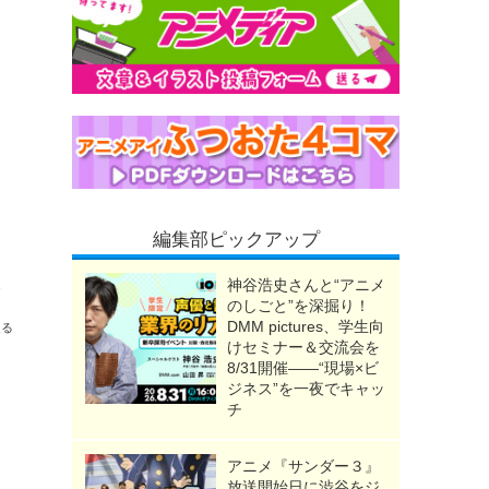
編集部ピックアップ
の鬼“おねむたん”も
神谷浩史さんと“アニメ
のしごと”を深掘り！
DMM pictures、学生向
送る
けセミナー＆交流会を
8/31開催――“現場×ビ
ジネス”を一夜でキャッ
チ
アニメ『サンダー３』
放送開始日に渋谷をジ