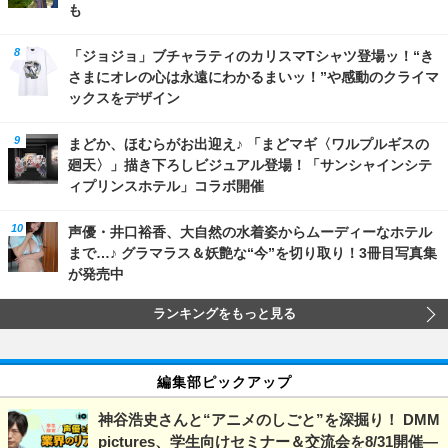
も
「ジョジョ」ブチャラティのカリスマTシャツ登場ッ！“き
さまにオレの心は永遠にわかるまいッ！”や感動のクライマ
ックスをデザイン
まどか、ほむらがお出迎え♪ 「まどマギ〈ワルプルギスの
廻天〉」描き下ろしビジュアル登場！「サンシャインシテ
ィプリンスホテル」コラボ開催
声優・井口裕香、大自然の水着姿からムーディーなホテル
まで…♪ グラマラス＆妖艶な“今”を切り取り！3冊目写真集
が発売中
ランキングをもっと見る
編集部ピックアップ
神谷浩史さんと“アニメのしごと”を深掘り！ DMM
pictures、学生向けセミナー＆交流会を8/31開催―