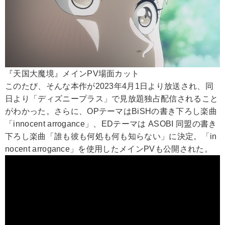
『天国大魔境』メインPV場面カット
このたび、そんな本作が2023年4月1日より放送され、同
日より「ディズニープラス」で見放題独占配信されること
がわかった。さらに、OPテーマはBiSHの書き下ろし楽曲
「innocent arrogance」、EDテーマは ASOBI 同盟の書き
下ろし楽曲「誰も彼も何処も何も知らない」に決定。「in
nocent arrogance」を使用したメインPVも公開された。