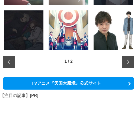
‹
1
/
2
TVアニメ『天国大魔境』公式サイト
【注目の記事】[PR]