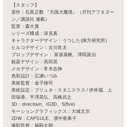
【スタッフ】
原作：石黒正数 『天国大魔境』（月刊アフタヌー
ン／講談社 連載）
監督：森大貴
シリーズ構成：深見真
キャラクターデザイン：うつした(南方研究所)
ヒルコデザイン：古川良太
プロップデザイン： 富坂真帆、澤田譲治
銃器デザイン：高田晃
メカデザイン：常木志伸
色彩設計：広瀬いづみ
美術監督：金子雄司
美術設定：ブリュネ・スタニスラス / 伊井蔵、上
田瑞香、平澤晃弘、高橋武之
3D：directrain、IG3D、5(five)
モーショングラフィックス：大城丈宗
2DW：CAPSULE、濱中亜希子
撮影監督：脇顯太朗