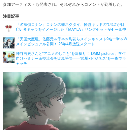
参加アーティストも発表され、それぞれからコメントが到着した。
注目記事
「名探偵コナン」コナンの蝶ネクタイ、怪盗キッドの“1412”が目
印♪ 各キャラをイメージした「MAYLA」リングセットがセール中
「天国大魔境」佐藤元＆千本木彩花らメインキャスト9名一挙＆W
メインビジュアル公開！ 23年4月放送スタート
神谷浩史さんと“アニメのしごと”を深掘り！ DMM pictures、学生
向けセミナー＆交流会を8/31開催――“現場×ビジネス”を一夜でキ
ャッチ