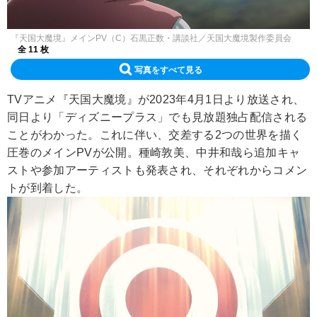
『天国大魔境』メインPV（C）石黒正数・講談社／天国大魔境製作委員会
全 11 枚
写真をすべて見る
TVアニメ『天国大魔境』が2023年4月1日より放送され、
同日より「ディズニープラス」でも見放題独占配信される
ことがわかった。これに伴い、交差する2つの世界を描く
圧巻のメインPVが公開。種崎敦美、中井和哉ら追加キャ
ストや参加アーティストも発表され、それぞれからコメン
トが到着した。