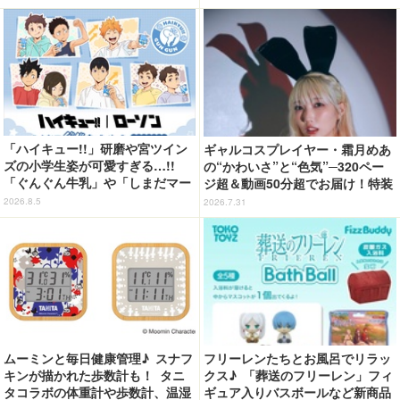
「ハイキュー!!」研磨や宮ツイン
ギャルコスプレイヤー・霜月めあ
ズの小学生姿が可愛すぎる…!!
の“かわいさ”と“色気”─320ペー
「ぐんぐん牛乳」や「しまだマー
ジ超＆動画50分超でお届け！特装
ト」デザインのグッズも!? ロー
合本版のデジタル写真集が登場
2026.8.5
2026.7.31
ソン限定グッズが登場！
ムーミンと毎日健康管理♪ スナフ
フリーレンたちとお風呂でリラッ
キンが描かれた歩数計も！ タニ
クス♪ 「葬送のフリーレン」フィ
タコラボの体重計や歩数計、温湿
ギュア入りバスボールなど新商品