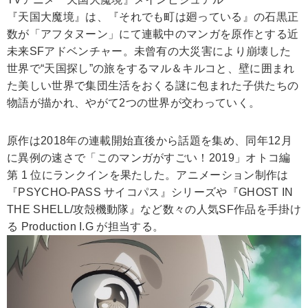
『天国大魔境』は、『それでも町は廻っている』の石黒正
数が「アフタヌーン」にて連載中のマンガを原作とする近
未来SFアドベンチャー。未曾有の大災害により崩壊した
世界で“天国探し”の旅をするマル＆キルコと、壁に囲まれ
た美しい世界で集団生活をおくる謎に包まれた子供たちの
物語が描かれ、やがて2つの世界が交わっていく。
原作は2018年の連載開始直後から話題を集め、同年12月
に異例の速さで「このマンガがすごい！2019」オトコ編
第 1 位にランクインを果たした。アニメーション制作は
『PSYCHO-PASS サイコパス』シリーズや『GHOST IN
THE SHELL/攻殻機動隊』など数々の人気SF作品を手掛け
る Production I.G が担当する。