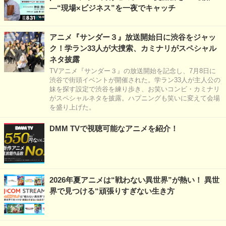
―“現場×ビジネス”を一夜でキャッチ
アニメ『サンダー３』放送開始日に渋谷をジャッ
ク！学ラン33人が大捜索、カミナリがスペシャル
ネタ披露
TVアニメ『サンダー３』の放送開始を記念し、7月8日に
渋谷で街頭イベントが開催された。学ラン33人が主人公の
妹を探す設定で渋谷を練り歩き、お笑いコンビ・カミナリ
がスペシャルネタを披露。ハプニングも笑いに変えて会場
を盛り上げた。
DMM TVで視聴可能なアニメを紹介！
2026年夏アニメは“戦わない異世界”が熱い！ 異世
界で見つける“頑張りすぎない生き方