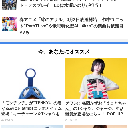
ト・デスプレイ」EDは水瀬いのりが担当！
春アニメ「絆のアリル」4月3日放送開始！ 作中ユニッ
ト“PathTLive”や歌唱特化型AI “#kzn”の楽曲お披露目
PVも
今、あなたにオススメ
「モンチッチ」が“TENKYU”の着
グワシ!! 楳図かずお「まことちゃ
ぐるみに♪ atmosコラボアイテム
ん」のTシャツ、ジャージ、生活
登場！キーチェーン＆Tシャツを
雑貨が登場なのら～！ POP UP
展開
STORE in 墓場の画廊開催【8月
2026.8.6
2026.8.6
20日～】