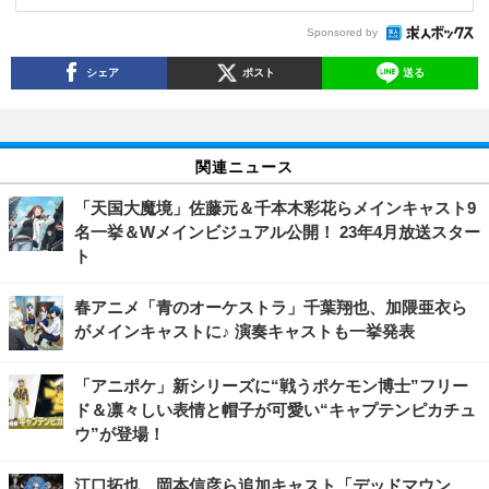
Sponsored by
シェア
ポスト
送る
関連ニュース
「天国大魔境」佐藤元＆千本木彩花らメインキャスト9
名一挙＆Wメインビジュアル公開！ 23年4月放送スター
ト
春アニメ「青のオーケストラ」千葉翔也、加隈亜衣ら
がメインキャストに♪ 演奏キャストも一挙発表
「アニポケ」新シリーズに“戦うポケモン博士”フリー
ド＆凛々しい表情と帽子が可愛い“キャプテンピカチュ
ウ”が登場！
江口拓也、岡本信彦ら追加キャスト「デッドマウン