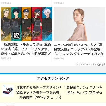
度計など全4アイテム登場
が登場！ ミミックに食べられた
2026.8.6
2026.8.4
フリーレンも
「呪術廻戦」×牛角コラボ☆ 五条
ニャンコ先生がひょっこり♪「夏
の虚式「茈」ゼリードリンクや、
目友人帳」コラボアパレル登場！
虎杖・伏黒らのバイト姿が限定グ
もこもこバッグやカーディガンな
ッズに【8月26日～】
ど全8型
2026.8.5
2026.8.6
Recommended by
アクセスランキング
可愛すぎるモチーフデザイン♪ 「名探偵コナン」コナン&
怪盗キッドのモチーフを表現！ 「MAYLA」パンプスがセ
ール実施中【30％オフセール】