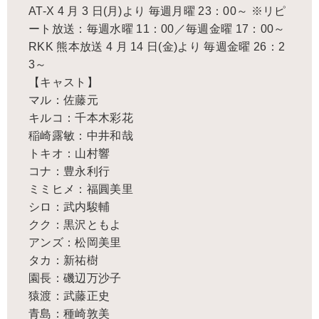
AT-X 4 月 3 日(月)より 毎週月曜 23：00～ ※リピ
ート放送：毎週水曜 11：00／毎週金曜 17：00～
RKK 熊本放送 4 月 14 日(金)より 毎週金曜 26：2
3～
【キャスト】
マル：佐藤元
キルコ：千本木彩花
稲崎露敏：中井和哉
トキオ：山村響
コナ：豊永利行
ミミヒメ：福圓美里
シロ：武内駿輔
クク：黒沢ともよ
アンズ：松岡美里
タカ：新祐樹
園長：磯辺万沙子
猿渡：武藤正史
青島：種崎敦美