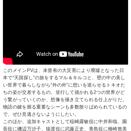
このメインPVは、未曾有の大災害により廃墟となった日
本で“天国探し”の旅をするマル＆キルコと、壁の中の美し
い世界で暮らしながら“外の外”に想いを巡らせるトキオた
ちの姿が交差するもの。並行して描かれる2つの世界がど
う繋がっていくのか、想像を掻き立てられる仕上がりだ。
物語の鍵を握る重要なシーンも多数散りばめられているの
で、ぜひ見逃さないようにしたい。
このほか、追加キャストとして稲崎露敏役に中井和哉、園
長役に磯辺万沙子、猿渡役に武藤正史、青島役に種崎敦美