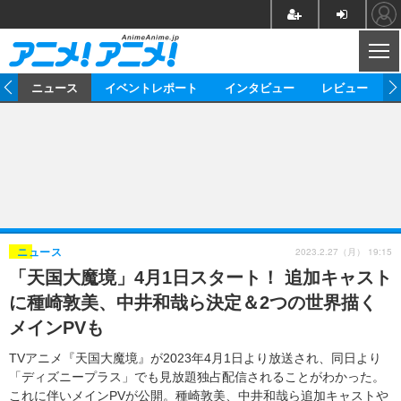
CL
ム
ニュース
イベントレポート
インタビュー
レビュー
ニュース
アニメ
映画/ドラマ
イベントレポート
マンガ
ノベル
アニメ
映画
インタビュー
音楽
声優
ライブ
舞台
スタッフ
声優
レビュー
2023.2.27（月） 19:15
ニュース
「天国大魔境」4月1日スタート！ 追加キャスト
ゲーム
グッズ
海外イベント
ビジネス
俳優・タレント
アーティスト
アニメ
実写
動画
に種崎敦美、中井和哉ら決定＆2つの世界描く
イベント
海外
ビジネス
書評
イベント
アニメ
映画/ドラマ
連載・コラム
メインPVも
ゲーム
座談会
アニメ！アニメ！TV
ABEMA Cafe
TVアニメ『天国大魔境』が2023年4月1日より放送され、同日より
「ディズニープラス」でも見放題独占配信されることがわかった。
これに伴いメインPVが公開。種崎敦美、中井和哉ら追加キャストや