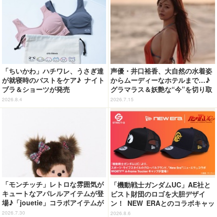
「ちいかわ」ハチワレ、うさぎ達
声優・井口裕香、大自然の水着姿
が就寝時のバストをケア♪ ナイト
からムーディーなホテルまで…♪
ブラ＆ショーツが発売
グラマラス＆妖艶な“今”を切り取
り！3冊目写真集が発売中
2026.8.4
2026.7.15
「モンチッチ」レトロな雰囲気が
「機動戦士ガンダムUC」AE社と
キュートなアパレルアイテムが登
ビスト財団のロゴを大胆デザイ
場♪「jouetie」コラボアイテムが
ン！ NEW ERAとのコラボキャッ
7月31日より順次抽選受付開始
プが新登場！
2026.7.30
2026.8.6