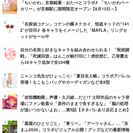
「ちいかわ」京都銘菓・おたべとコラボ♪ 「ちいかわベー
カリー」が京都駅に期間限定オープン【8月13日～】
「名探偵コナン」コナンの蝶ネクタイ、怪盗キッドの“141
2”が目印♪ 各キャラをイメージした「MAYLA」リングセ
ットがセール中
自分の名前と好きなキャラを組み合わせられる！ 「呪術廻
戦」「死滅回游」はんこが銀行印に！虎杖悠仁、乙骨憂太
ら16キャラ追加で全104種
ニャンコ先生がひょっこり♪「夏目友人帳」コラボアパレル
登場！もこもこバッグやカーディガンなど全8型
「攻殻機動隊」声優・久川綾…だと!? 士郎作品のキャラ登
場にファン歓喜☆「原作のままで良すぎるな」「脳の処理
が追いつかないよお」…第5話【ネタバレあり反応まとめ】
「薬屋のひとりごと」「東リベ」「アーリャさん」…「京
まふ2026」コラボビジュアル公開！グッズなどの最新情報