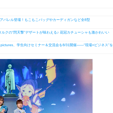
アパレル登場！もこもこバッグやカーディガンなど全8型
ルクの“閃天撃”デザートが味わえる♪ 花冠カチューシャも激かわいい
ictures、学生向けセミナー＆交流会を8/31開催――“現場×ビジネス”を