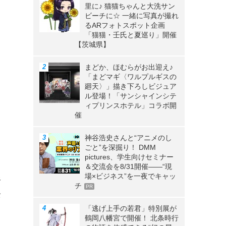
里に♪ 猫猫ちゃんと大洗サン
ビーチに☆ 一緒に写真が撮れ
るARフォトスポット企画
「猫猫・壬氏と夏巡り」開催
【茨城県】
まどか、ほむらがお出迎え♪
「まどマギ〈ワルプルギスの
廻天〉」描き下ろしビジュア
ル登場！「サンシャインシテ
ィプリンスホテル」コラボ開
催
神谷浩史さんと“アニメのし
ごと”を深掘り！ DMM
pictures、学生向けセミナー
＆交流会を8/31開催――“現
場×ビジネス”を一夜でキャッ
像
チ
PR
全
「逃げ上手の若君」特別展が
鶴岡八幡宮で開催！ 北条時行