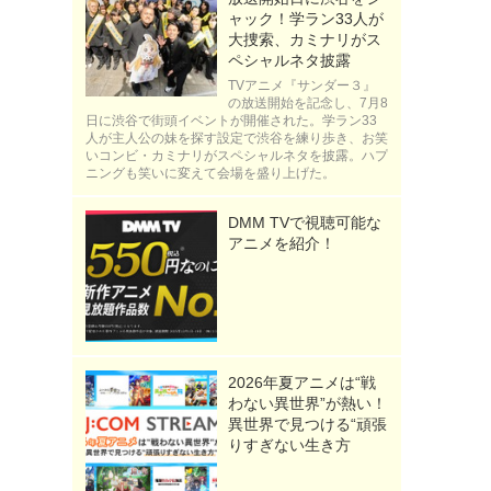
ャック！学ラン33人が
大捜索、カミナリがス
ペシャルネタ披露
TVアニメ『サンダー３』
の放送開始を記念し、7月8
日に渋谷で街頭イベントが開催された。学ラン33
人が主人公の妹を探す設定で渋谷を練り歩き、お笑
いコンビ・カミナリがスペシャルネタを披露。ハプ
ニングも笑いに変えて会場を盛り上げた。
DMM TVで視聴可能な
アニメを紹介！
2026年夏アニメは“戦
わない異世界”が熱い！
異世界で見つける“頑張
りすぎない生き方