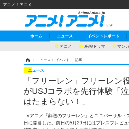
アニメ！アニメ！
ホーム
ニュース
イベントレポート
アニメ
映画/ドラマ
マン
ホーム
›
ニュース
›
イベント
›
記事
ニュース
「フリーレン」フリーレン
がUSJコラボを先行体験「
はたまらない！」
TVアニメ『葬送のフリーレン』とユニバーサル・
日に開幕した。前日の5月29日にはプレスプレビ