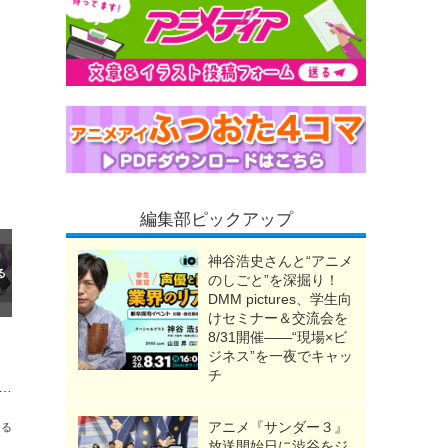
編集部ピックアップ
神谷浩史さんと“アニメ
のしごと”を深掘り！
DMM pictures、学生向
けセミナー＆交流会を
8/31開催――“現場×ビ
ジネス”を一夜でキャッ
チ
フリーレンやヒンメル、ミミックまでちょこんとお座り!? アクスタやID風アクリルカードなど新グッズ先行販売フェアを開催中♪
アニメ『サンダー３』
送る
放送開始日に渋谷をジ