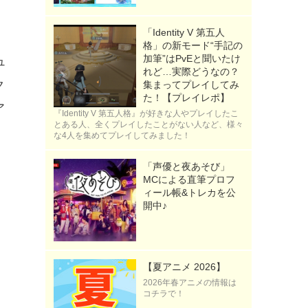
「Identity V 第五人
格」の新モード“手記の
加筆”はPvEと聞いたけ
ュ
れど…実際どうなの？
ク
集まってプレイしてみ
た！【プレイレポ】
ア
『Identity V 第五人格』が好きな人やプレイしたこ
とある人、全くプレイしたことがない人など、様々
な4人を集めてプレイしてみました！
「声優と夜あそび」
MCによる直筆プロフ
ィール帳&トレカを公
開中♪
【夏アニメ 2026】
2026年春アニメの情報は
コチラで！