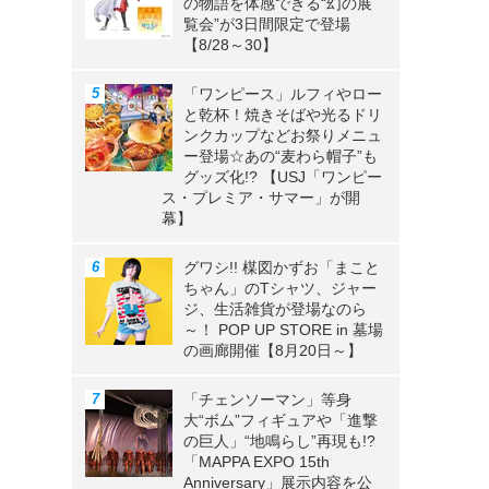
の物語を体感できる“幻の展
覧会”が3日間限定で登場
【8/28～30】
「ワンピース」ルフィやロー
と乾杯！焼きそばや光るドリ
ンクカップなどお祭りメニュ
ー登場☆あの“麦わら帽子”も
グッズ化!? 【USJ「ワンピー
ス・プレミア・サマー」が開
幕】
グワシ!! 楳図かずお「まこと
ちゃん」のTシャツ、ジャー
ジ、生活雑貨が登場なのら
～！ POP UP STORE in 墓場
の画廊開催【8月20日～】
「チェンソーマン」等身
大“ボム”フィギュアや「進撃
の巨人」“地鳴らし”再現も!?
「MAPPA EXPO 15th
Anniversary」展示内容を公