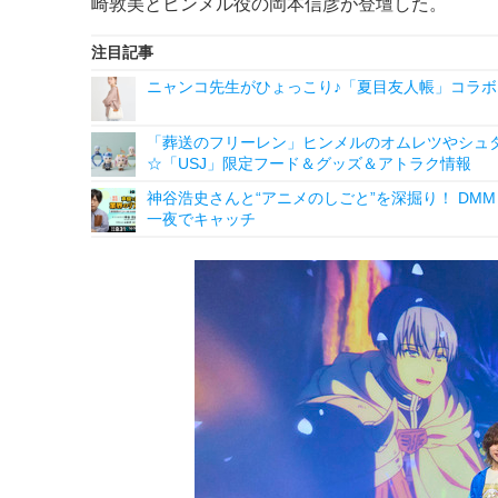
崎敦美とヒンメル役の岡本信彦が登壇した。
注目記事
ニャンコ先生がひょっこり♪「夏目友人帳」コラボ
「葬送のフリーレン」ヒンメルのオムレツやシュタ
☆「USJ」限定フード＆グッズ＆アトラク情報
神谷浩史さんと“アニメのしごと”を深掘り！ DMM p
一夜でキャッチ