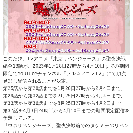
このたび、TVアニメ『東京リベンジャーズ』の聖夜決戦
編全13話が、2023年
1月28日27時から4月10日までの期間
限定で
YouTubeチャンネル「フル☆アニメTV」にて順次
見逃し配信されることが決定。
第25話から第28話までを1月28日27時から2月4日まで、
第29話から第32話までを2月25日27時から3月4日まで、
第33話から第36話までを3月25日27時から4月2日まで、
第37話を4月3日24時半から4月10日までの期間限定配信を
予定している。
『東京リベンジャーズ』聖夜決戦編での
タケミチのリベン
ジに注目だ。