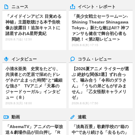
ニュース
イベント・レポート
「メイドインアビス 目覚める
「美少女戦士セーラームーン-
神秘」主題歌聴ける本予告映
Shining Theater Shinagawa
像お披露目！追加キャストに
Tokyo-」新たな敵はAI!? 神フ
諸星すみれ&星野貴紀
ァンサも健在で舞台初心者も
悶絶！＜第2期レビュー＞
2026.8.7(金) 12:50
2026.8.6(木) 17:15
インタビュー
コラム・レビュー
小清水亜美 史実をたどり、
【2026夏アニメ ライターが選
共演者との芝居で深めたドレ
ぶ 絶妙な関係3選】ずれ合っ
ゲネの“止まった時間”と“繊細
て、噛み合う「令和のダラさ
な強さ” TVアニメ「天幕の
ん」「うちの弟どもがすみま
ジャードゥーガル」インタビ
せん」「乙女怪獣キャラメリ
ュー（８）
ゼ」
2026.8.3(月) 18:00
2026.8.6(木) 17:50
動画
連載
「AbemaTV」アニメの一挙放
「淡島百景」歌劇学校の“箱の
送＆劇場作品が目白押し 「R
中”であり続ける「去るもの」