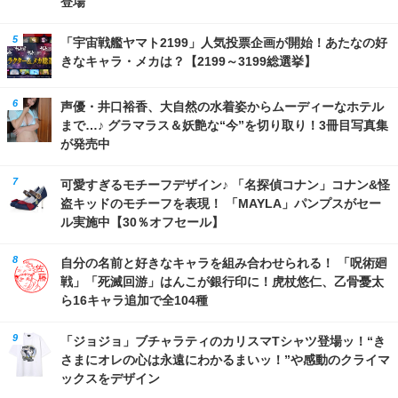
登場
「宇宙戦艦ヤマト2199」人気投票企画が開始！あたなの好
きなキャラ・メカは？【2199～3199総選挙】
声優・井口裕香、大自然の水着姿からムーディーなホテル
まで…♪ グラマラス＆妖艶な“今”を切り取り！3冊目写真集
が発売中
可愛すぎるモチーフデザイン♪ 「名探偵コナン」コナン&怪
盗キッドのモチーフを表現！ 「MAYLA」パンプスがセー
ル実施中【30％オフセール】
自分の名前と好きなキャラを組み合わせられる！ 「呪術廻
戦」「死滅回游」はんこが銀行印に！虎杖悠仁、乙骨憂太
ら16キャラ追加で全104種
「ジョジョ」ブチャラティのカリスマTシャツ登場ッ！“き
さまにオレの心は永遠にわかるまいッ！”や感動のクライマ
ックスをデザイン