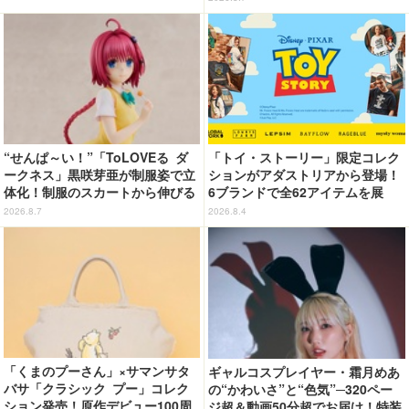
属
“せんぱ～い！”「ToLOVEる ダ
「トイ・ストーリー」限定コレク
ークネス」黒咲芽亜が制服姿で立
ションがアダストリアから登場！
体化！制服のスカートから伸びる
6ブランドで全62アイテムを展
下半身のプロポーションの再現が
開 店舗で購入するとオリジナル
2026.8.7
2026.8.4
アツい！
マグネットをプレゼント☆
「くまのプーさん」×サマンサタ
ギャルコスプレイヤー・霜月めあ
バサ「クラシック プー」コレク
の“かわいさ”と“色気”─320ペー
ション発売！原作デビュー100周
ジ超＆動画50分超でお届け！特装