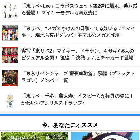
「東リベ×Lee」コラボスウェット第2弾に場地、柴八戒
ら登場！ マイキーモデルも再販売に
「東リベ」“メガネかけんの日和ってる奴いる？” マイ
キー、場地ら東卍メンバーモデルのメガネ登場！
実写「東リベ2」マイキー、ドラケン、キサキら6人の
ビジュアル公開！ 後編「-決戦-」ムビチケカード登場
「東京リベンジャーズ 聖夜血戦篇」黒龍（ブラックド
ラゴン）メンバー一覧
「東リベ」千冬、柴大寿、イヌピーらが怪異の姿に！
かわいいアクリルストラップ♪
今、あなたにオススメ