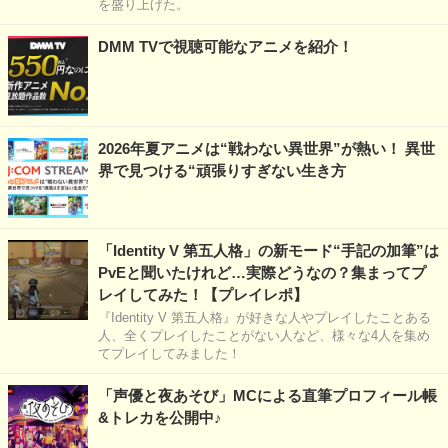
を盛り上げた。
DMM TVで視聴可能なアニメを紹介！
2026年夏アニメは“戦わない異世界”が熱い！ 異世
界で見つける“頑張りすぎない生き方
「Identity V 第五人格」の新モード“手記の加筆”は
PvEと聞いたけれど…実際どうなの？集まってプ
レイしてみた！【プレイレポ】
『Identity V 第五人格』が好きな人やプレイしたことある
人、全くプレイしたことがない人など、様々な4人を集め
てプレイしてみました！
「声優と夜あそび」MCによる直筆プロフィール帳
&トレカを公開中♪