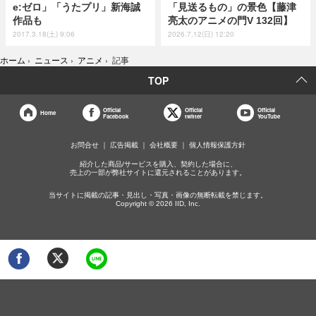
e:ゼロ」「うたプリ」新海誠
「見送るもの」の景色【藤津
作品も
亮太のアニメの門V 132回】
2017.3.18(土) 9:06
2026.7.12(日) 12:20
ホーム
›
ニュース
›
アニメ
›
記事
TOP
Official
Official
Official
Home
Facebook
twitter
YouTube
お問合せ
広告掲載
会社概要
個人情報保護方針
紹介した商品/サービスを購入、契約した場合に、
売上の一部が弊社サイトに還元されることがあります。
当サイトに掲載の記事・見出し・写真・画像の無断転載を禁じます。
Copyright © 2026 IID, Inc.