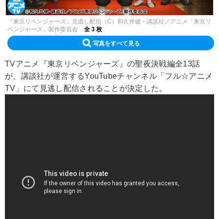
『東京リベンジャーズ』見逃し配信（C）和久井健・講談社／アニメ「東京リ
ベンジャーズ」製作委員会
全 3 枚
写真をすべて見る
TVアニメ『東京リベンジャーズ』
の聖夜決戦編全13話
が、
講談社が運営する
YouTubeチャンネル「フル☆アニメ
TV」にて見逃し配信されることが決定した。