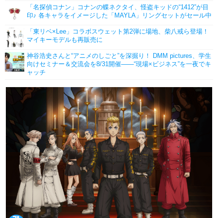
「名探偵コナン」コナンの蝶ネクタイ、怪盗キッドの“1412”が目
印♪ 各キャラをイメージした「MAYLA」リングセットがセール中
「東リベ×Lee」コラボスウェット第2弾に場地、柴八戒ら登場！
マイキーモデルも再販売に
神谷浩史さんと“アニメのしごと”を深掘り！ DMM pictures、学生
向けセミナー＆交流会を8/31開催――“現場×ビジネス”を一夜でキ
ャッチ