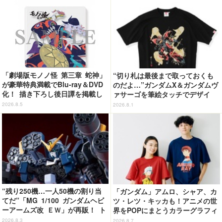
「劇場版モノノ怪 第三章 蛇神」
“切り札は最後まで取っておくも
が豪華特典満載でBlu-ray＆DVD
のだよ…”ガンダムX＆ガンダムヴ
化！ 描き下ろし後日譚を掲載し
ァサーゴを筆絵タッチでデザイ
たブックレットなど
ン！「ガンダムX」Tシャツ発売
2026.8.5
2026.8.1
“残り250機…一人50機の割り当
「ガンダム」アムロ、シャア、カ
てだ”「MG 1/100 ガンダムヘビ
ツ・レツ・キッカも！アニメの世
ーアームズ改 ＥＷ」が再販！ ト
界をPOPにまとうカラーグラフィ
ロワを象徴するピエロマスクも付
ックTシャツが新登場
2026.8.3
2026.8.7