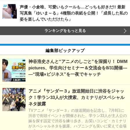
声優・小倉唯、可愛いもクールも…どっちも好きだ!! 最新
写真集「ゆいま～る」4種類の表紙を公開！「成長した私の
姿を楽しんでいただけたら」
ランキングをもっと見る
編集部ピックアップ
神谷浩史さんと“アニメのしごと”を深掘り！ DMM
pictures、学生向けセミナー＆交流会を8/31開催―
―“現場×ビジネス”を一夜でキャッチ
アニメ『サンダー３』放送開始日に渋谷をジャッ
ク！学ラン33人が大捜索、カミナリがスペシャル
ネタ披露
TVアニメ『サンダー３』の放送開始を記念し、7月8日に
渋谷で街頭イベントが開催された。学ラン33人が主人公の
妹を探す設定で渋谷を練り歩き、お笑いコンビ・カミナリ
がスペシャルネタを披露。ハプニングも笑いに変えて会場