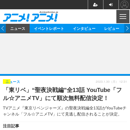
CL
ム
ニュース
イベントレポート
インタビュー
レビュー
ニュース
アニメ
映画/ドラマ
イベントレポート
マンガ
ノベル
アニメ
映画
インタビュー
音楽
声優
ライブ
舞台
スタッフ
声優
レビュー
2023.1.30（月） 12:31
ニュース
「東リベ」“聖夜決戦編”全13話 YouTube「フ
ゲーム
グッズ
海外イベント
ビジネス
俳優・タレント
アーティスト
アニメ
実写
動画
ル☆アニメTV」にて順次無料配信決定！
イベント
海外
ビジネス
書評
イベント
アニメ
映画/ドラマ
連載・コラム
TVアニメ『東京リベンジャーズ』の聖夜決戦編全13話がYouTubeチ
ャンネル「フル☆アニメTV」にて見逃し配信されることが決定。
ゲーム
座談会
アニメ！アニメ！TV
ABEMA Cafe
注目記事