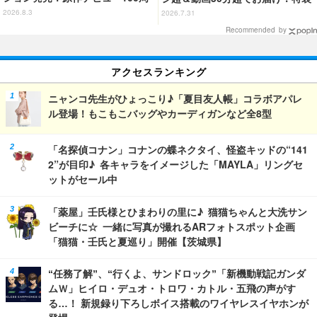
年記念でハンドバッグや財布など
合本版のデジタル写真集が登場
2026.8.3
2026.7.31
全6種が登場
Recommended by
アクセスランキング
ニャンコ先生がひょっこり♪「夏目友人帳」コラボアパレ
ル登場！もこもこバッグやカーディガンなど全8型
「名探偵コナン」コナンの蝶ネクタイ、怪盗キッドの“141
2”が目印♪ 各キャラをイメージした「MAYLA」リングセ
ットがセール中
「薬屋」壬氏様とひまわりの里に♪ 猫猫ちゃんと大洗サン
ビーチに☆ 一緒に写真が撮れるARフォトスポット企画
「猫猫・壬氏と夏巡り」開催【茨城県】
“任務了解”、“行くよ、サンドロック”「新機動戦記ガンダ
ムＷ」ヒイロ・デュオ・トロワ・カトル・五飛の声がす
る…！ 新規録り下ろしボイス搭載のワイヤレスイヤホンが