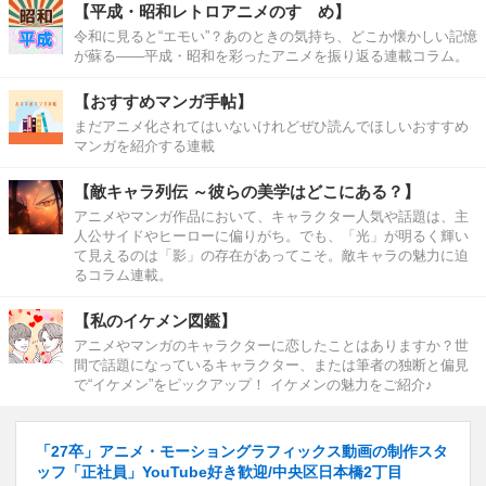
【平成・昭和レトロアニメのすゝめ】
令和に見ると“エモい”？あのときの気持ち、どこか懐かしい記憶
が蘇る――平成・昭和を彩ったアニメを振り返る連載コラム。
【おすすめマンガ手帖】
まだアニメ化されてはいないけれどぜひ読んでほしいおすすめ
マンガを紹介する連載
【敵キャラ列伝 ～彼らの美学はどこにある？】
アニメやマンガ作品において、キャラクター人気や話題は、主
人公サイドやヒーローに偏りがち。でも、「光」が明るく輝い
て見えるのは「影」の存在があってこそ。敵キャラの魅力に迫
るコラム連載。
【私のイケメン図鑑】
アニメやマンガのキャラクターに恋したことはありますか？世
間で話題になっているキャラクター、または筆者の独断と偏見
で“イケメン”をピックアップ！ イケメンの魅力をご紹介♪
「27卒」アニメ・モーショングラフィックス動画の制作スタ
ッフ「正社員」YouTube好き歓迎/中央区日本橋2丁目