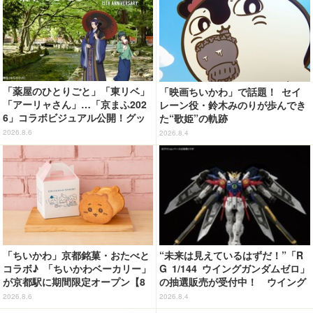
「薬屋のひとりごと」「東リベ」
「映画ちいかわ」で話題！ セイ
「アーリャさん」…「京まふ202
レーン役・鈴木みのりが歩んでき
6」コラボビジュアル公開！グッ
た“歌姫”の軌跡
ズなどの最新情報も
2026.8.6
2026.8.4
「ちいかわ」京都銘菓・おたべと
“未来は見えているはずだ！”「R
コラボ♪ 「ちいかわベーカリー」
G 1/144 ウイングガンダムゼロ」
が京都駅に期間限定オープン【8
の抽選販売が受付中！ ウイング
月13日～】
バインダーにRGならではのギミ
2026.8.6
2026.8.4
ックを搭載