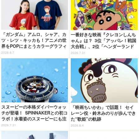
「ガンダム」アムロ、シャア、カ
一番好きな映画『クレヨンしんち
ツ・レツ・キッカも！アニメの世
ゃん』は？ 3位「アッパレ！戦国
界をPOPにまとうカラーグラフィ
大合戦」、2位「ヘンダーランド
ックTシャツが新登場
の大冒険」、1位は…？【『映画
2026.8.7
2026.7.31
クレヨンしんちゃん 奇々怪々！
オラの妖怪バケ～ション』公開記
念】
スヌーピーの本格ダイバーウォッ
「映画ちいかわ」で話題！ セイ
チが登場！ SPINNAKERとの初コ
レーン役・鈴木みのりが歩んでき
ラボ！水着姿のスヌーピーにも注
た“歌姫”の軌跡
目
2026.7.31
2026.8.4