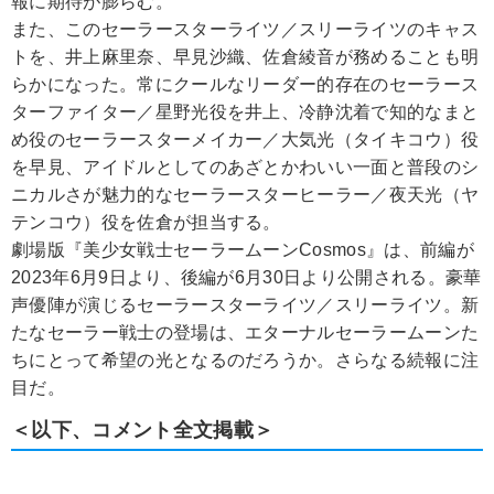
報に期待が膨らむ。
また、このセーラースターライツ／スリーライツのキャス
トを、井上麻里奈、早見沙織、佐倉綾音が務めることも明
らかになった。常にクールなリーダー的存在のセーラース
ターファイター／星野光役を井上、冷静沈着で知的なまと
め役のセーラースターメイカー／大気光（タイキコウ）役
を早見、アイドルとしてのあざとかわいい一面と普段のシ
ニカルさが魅力的なセーラースターヒーラー／夜天光（ヤ
テンコウ）役を佐倉が担当する。
劇場版『美少女戦士セーラームーンCosmos』は、前編が
2023年6月9日より、後編が6月30日より公開される。豪華
声優陣が演じるセーラースターライツ／スリーライツ。新
たなセーラー戦士の登場は、エターナルセーラームーンた
ちにとって希望の光となるのだろうか。さらなる続報に注
目だ。
＜以下、コメント全文掲載＞