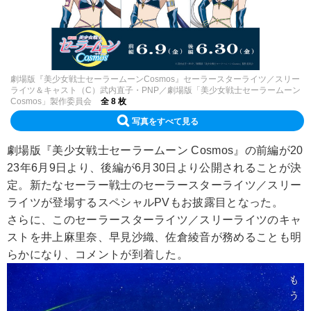
劇場版『美少女戦士セーラームーンCosmos』セーラースターライツ／スリー
ライツ＆キャスト（C）武内直子・PNP／劇場版「美少女戦士セーラームーン
Cosmos」製作委員会
全 8 枚
写真をすべて見る
劇場版『美少女戦士セーラームーン Cosmos』の前編が20
23年6月9日より、後編が6月30日より公開されることが決
定。新たなセーラー戦士のセーラースターライツ／スリー
ライツが登場するスペシャルPVもお披露目となった。
さらに、このセーラースターライツ／スリーライツのキャ
ストを井上麻里奈、早見沙織、佐倉綾音が務めることも明
らかになり、コメントが到着した。