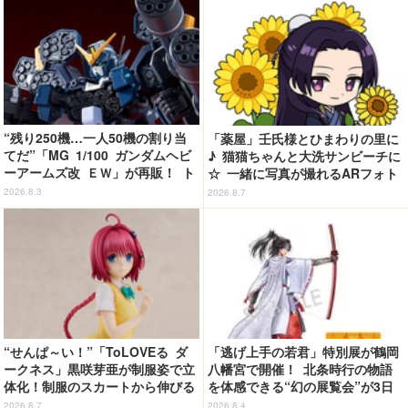
“残り250機…一人50機の割り当
「薬屋」壬氏様とひまわりの里に
てだ”「MG 1/100 ガンダムヘビ
♪ 猫猫ちゃんと大洗サンビーチに
ーアームズ改 ＥＷ」が再販！ ト
☆ 一緒に写真が撮れるARフォト
ロワを象徴するピエロマスクも付
スポット企画「猫猫・壬氏と夏巡
2026.8.3
2026.8.7
属
り」開催【茨城県】
“せんぱ～い！”「ToLOVEる ダ
「逃げ上手の若君」特別展が鶴岡
ークネス」黒咲芽亜が制服姿で立
八幡宮で開催！ 北条時行の物語
体化！制服のスカートから伸びる
を体感できる“幻の展覧会”が3日
下半身のプロポーションの再現が
間限定で登場【8/28～30】
2026.8.7
2026.8.4