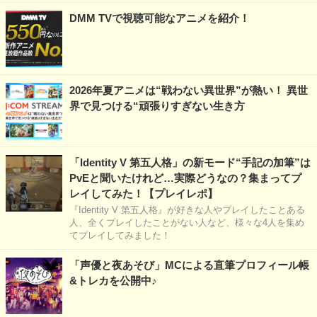
DMM TVで視聴可能なアニメを紹介！
2026年夏アニメは“戦わない異世界”が熱い！ 異世
界で見つける“頑張りすぎない生き方
「Identity V 第五人格」の新モード“手記の加筆”は
PvEと聞いたけれど…実際どうなの？集まってプ
レイしてみた！【プレイレポ】
『Identity V 第五人格』が好きな人やプレイしたことある
人、全くプレイしたことがない人など、様々な4人を集め
てプレイしてみました！
「声優と夜あそび」MCによる直筆プロフィール帳
&トレカを公開中♪