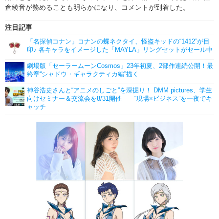
倉綾音が務めることも明らかになり、コメントが到着した。
注目記事
「名探偵コナン」コナンの蝶ネクタイ、怪盗キッドの“1412”が目
印♪ 各キャラをイメージした「MAYLA」リングセットがセール中
劇場版「セーラームーンCosmos」23年初夏、2部作連続公開！最
終章“シャドウ・ギャラクティカ編”描く
神谷浩史さんと“アニメのしごと”を深掘り！ DMM pictures、学生
向けセミナー＆交流会を8/31開催――“現場×ビジネス”を一夜でキ
ャッチ