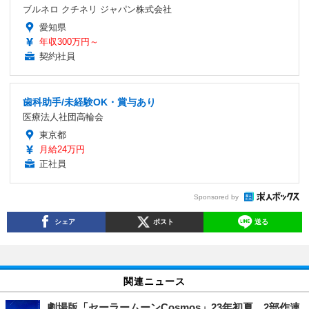
ブルネロ クチネリ ジャパン株式会社
愛知県
年収300万円～
契約社員
歯科助手/未経験OK・賞与あり
医療法人社団高輪会
東京都
月給24万円
正社員
Sponsored by
シェア
ポスト
送る
関連ニュース
劇場版「セーラームーンCosmos」23年初夏、2部作連