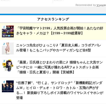
アツい！
Recommended by
アクセスランキング
「宇宙戦艦ヤマト2199」人気投票企画が開始！あたなの好
きなキャラ・メカは？【2199～3199総選挙】
ニャンコ先生がひょっこり♪「夏目友人帳」コラボアパレ
ル登場！もこもこバッグやカーディガンなど全8型
「薬屋」壬氏様とひまわりの里に♪ 猫猫ちゃんと大洗サン
ビーチに☆ 一緒に写真が撮れるARフォトスポット企画
「猫猫・壬氏と夏巡り」開催【茨城県】
“任務了解”、“行くよ、サンドロック”「新機動戦記ガンダ
ムＷ」ヒイロ・デュオ・トロワ・カトル・五飛の声がす
る…！ 新規録り下ろしボイス搭載のワイヤレスイヤホンが
登場