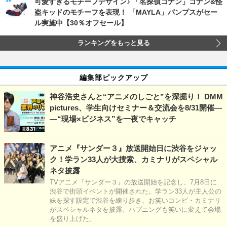
可愛すぎるモチーフデザイン♪ 「名探偵コナン」コナン&怪
盗キッドのモチーフを表現！ 「MAYLA」パンプスがセー
ル実施中【30％オフセール】
ランキングをもっと見る
編集部ピックアップ
神谷浩史さんと“アニメのしごと”を深掘り！ DMM
pictures、学生向けセミナー＆交流会を8/31開催―
―“現場×ビジネス”を一夜でキャッチ
アニメ『サンダー３』放送開始日に渋谷をジャッ
ク！学ラン33人が大捜索、カミナリがスペシャル
ネタ披露
TVアニメ『サンダー３』の放送開始を記念し、7月8日に
渋谷で街頭イベントが開催された。学ラン33人が主人公の
妹を探す設定で渋谷を練り歩き、お笑いコンビ・カミナリ
がスペシャルネタを披露。ハプニングも笑いに変えて会場
を盛り上げた。