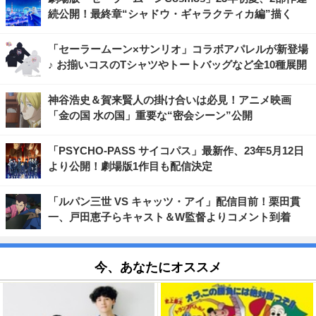
続公開！最終章“シャドウ・ギャラクティカ編”描く
「セーラームーン×サンリオ」コラボアパレルが新登場
♪ お揃いコスのTシャツやトートバッグなど全10種展開
神谷浩史＆賀来賢人の掛け合いは必見！アニメ映画
「金の国 水の国」重要な“密会シーン”公開
「PSYCHO-PASS サイコパス」最新作、23年5月12日
より公開！劇場版1作目も配信決定
「ルパン三世 VS キャッツ・アイ」配信目前！栗田貫
一、戸田恵子らキャスト＆W監督よりコメント到着
今、あなたにオススメ