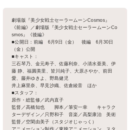
劇場版『美少女戦士セーラームーンCosmos』
《前編》／劇場版『美少女戦士セーラームーンCo
smos』《後編》
■公開日：前編 6月9日（金） 後編 6月30日
（金）公開
■キャスト：
三石琴乃、金元寿子、佐藤利奈、小清水亜美、伊
藤 静、福圓美里、皆川純子、大原さやか、前田
愛、藤井ゆきよ、野島健児
井上麻里奈、早見沙織、佐倉綾音 ほか
■スタッフ：
原作・総監修／武内直子
監督／高橋知也 脚本／筆安一幸 キャラク
ターデザイン／只野和子 音楽／高梨康治 美術
監督／空閑由美子（スタジオじゃっく）
アニメーション制作／東映アニメーション、スタ