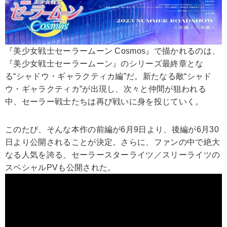
『美少女戦士セーラームーン Cosmos』で描かれるのは、
『美少女戦士セーラームーン』のシリーズ最終章とな
る“シャドウ・ギャラクティカ編”だ。新たなる敵“シャド
ウ・ギャラクティカ”が出現し、次々と仲間が狙われる
中、セーラー戦士たちは再び戦いに身を投じていく。
このたび、そんな本作の前編が6月9日より、後編が6月30
日より公開されることが決定。さらに、ファンの中で絶大
なる人気を誇る、セーラースターライツ／スリーライツの
スペシャルPVも公開された。