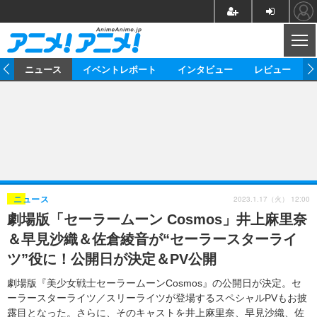
CL
ム
ニュース
イベントレポート
インタビュー
レビュー
ニュース
アニメ
映画/ドラマ
イベントレポート
マンガ
ノベル
アニメ
映画
インタビュー
音楽
声優
ライブ
舞台
スタッフ
声優
レビュー
2023.1.17（火） 12:00
ニュース
劇場版「セーラームーン Cosmos」井上麻里奈
ゲーム
グッズ
海外イベント
ビジネス
俳優・タレント
アーティスト
アニメ
実写
動画
＆早見沙織＆佐倉綾音が“セーラースターライ
イベント
海外
ビジネス
書評
イベント
アニメ
映画/ドラマ
連載・コラム
ツ”役に！公開日が決定＆PV公開
ゲーム
座談会
アニメ！アニメ！TV
ABEMA Cafe
劇場版『美少女戦士セーラームーンCosmos』の公開日が決定。セ
ーラースターライツ／スリーライツが登場するスペシャルPVもお披
露目となった。さらに、そのキャストを井上麻里奈、早見沙織、佐