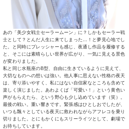
あの「美少女戦士セーラームーン」に？しかもセーラー戦
士として？とんだ人生に来てしまった…！と夢見心地でし
た。と同時にプレッシャーも感じ、夜通し作品を履修する
と、そこには素晴らしい世界が広がり、一気に見える景色
が変わりました。
私と同じ水瓶座のB型、自由に生きているように見えて、
大切なものへの想いは強い。他人事に思えない性格の夜天
は、寄り添いやすく、私にはない自信家なところも含めて
楽しく演じました。あわよくば「可愛い！」という黄色い
声がもらえたら、という野心も少し込めています（笑）。
最後の戦い。重い響きです。緊張感はひとしおでしたが、
いつも飄々としている夜天に救われながらアフレコを乗り
切りました。とにもかくにもスリーライツとして、劇場で
お待ちしています。