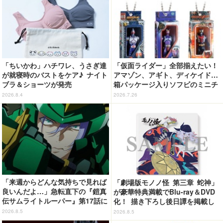
「ちいかわ」ハチワレ、うさぎ達
「仮面ライダー」全部揃えたい！
が就寝時のバストをケア♪ ナイト
アマゾン、アギト、ディケイド…
ブラ＆ショーツが発売
箱パッケージ入りソフビのミニチ
ュアが登場
2026.8.4
2026.7.26
「来週からどんな気持ちで見れば
「劇場版モノノ怪 第三章 蛇神」
良いんだよ…」急転直下の『鎧真
が豪華特典満載でBlu-ray＆DVD
伝サムライトルーパー』第17話に
化！ 描き下ろし後日譚を掲載し
感情の追いつかない視聴者が続
たブックレットなど
2026.8.5
2026.8.5
出…【ネタバレあり反応まとめ】