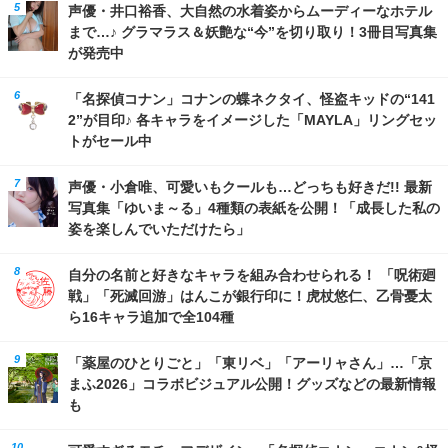
声優・井口裕香、大自然の水着姿からムーディーなホテル
まで…♪ グラマラス＆妖艶な“今”を切り取り！3冊目写真集
が発売中
「名探偵コナン」コナンの蝶ネクタイ、怪盗キッドの“141
2”が目印♪ 各キャラをイメージした「MAYLA」リングセッ
トがセール中
声優・小倉唯、可愛いもクールも…どっちも好きだ!! 最新
写真集「ゆいま～る」4種類の表紙を公開！「成長した私の
姿を楽しんでいただけたら」
自分の名前と好きなキャラを組み合わせられる！ 「呪術廻
戦」「死滅回游」はんこが銀行印に！虎杖悠仁、乙骨憂太
ら16キャラ追加で全104種
「薬屋のひとりごと」「東リベ」「アーリャさん」…「京
まふ2026」コラボビジュアル公開！グッズなどの最新情報
も