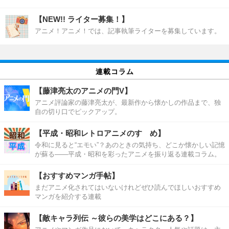
【NEW!! ライター募集！】
アニメ！アニメ！では、記事執筆ライターを募集しています。
連載コラム
【藤津亮太のアニメの門V】
アニメ評論家の藤津亮太が、最新作から懐かしの作品まで、独
自の切り口でピックアップ。
【平成・昭和レトロアニメのすゝめ】
令和に見ると“エモい”？あのときの気持ち、どこか懐かしい記憶
が蘇る――平成・昭和を彩ったアニメを振り返る連載コラム。
【おすすめマンガ手帖】
まだアニメ化されてはいないけれどぜひ読んでほしいおすすめ
マンガを紹介する連載
【敵キャラ列伝 ～彼らの美学はどこにある？】