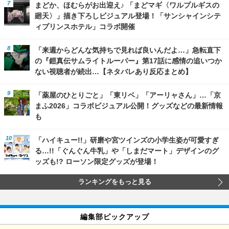
まどか、ほむらがお出迎え♪ 「まどマギ〈ワルプルギスの
廻天〉」描き下ろしビジュアル登場！「サンシャインシテ
ィプリンスホテル」コラボ開催
「来週からどんな気持ちで見れば良いんだよ…」急転直下
の『鎧真伝サムライトルーパー』第17話に感情の追いつか
ない視聴者が続出…【ネタバレあり反応まとめ】
「薬屋のひとりごと」「東リベ」「アーリャさん」…「京
まふ2026」コラボビジュアル公開！グッズなどの最新情報
も
「ハイキュー!!」研磨や宮ツインズの小学生姿が可愛すぎ
る…!!「ぐんぐん牛乳」や「しまだマート」デザインのグ
ッズも!? ローソン限定グッズが登場！
ランキングをもっと見る
編集部ピックアップ