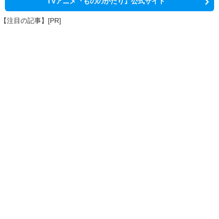
TVアニメ『もののがたり』公式サイト
【注目の記事】[PR]