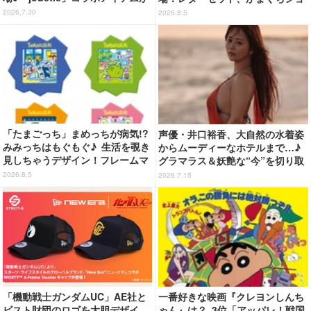
7月31日より順次抽選受付開始
ルダーバッグなど全5種【8月12日
2026.7.30
2026.8.5
～】
「たまごっち」まめっちが病気!?
声優・井口裕香、大自然の水着姿
みみっちはもぐもぐ♪ 生活を覗き
からムーディーなホテルまで…♪
見しちゃうデザイン！フレームマ
グラマラス＆妖艶な“今”を切り取
グネット「ぴたっとフレーム」登
り！3冊目写真集が発売中
2026.8.5
2026.7.15
場☆
「機動戦士ガンダムUC」AE社と
一番好きな映画『クレヨンしんち
ビスト財団のロゴを大胆デザイ
ゃん』は？ 3位「アッパレ！戦国