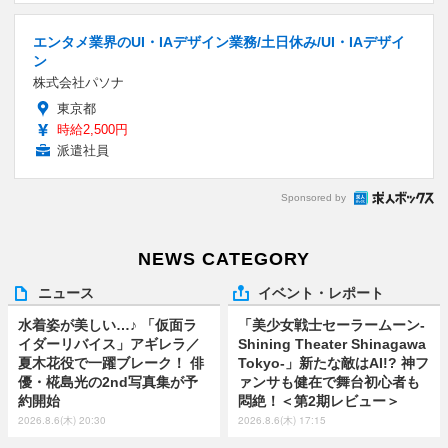
エンタメ業界のUI・IAデザイン業務/土日休み/UI・IAデザイ
ン
株式会社パソナ
東京都
時給2,500円
派遣社員
Sponsored by
NEWS CATEGORY
ニュース
イベント・レポート
水着姿が美しい…♪ 「仮面ラ
「美少女戦士セーラームーン-
イダーリバイス」アギレラ／
Shining Theater Shinagawa
夏木花役で一躍ブレーク！ 俳
Tokyo-」新たな敵はAI!? 神フ
優・椛島光の2nd写真集が予
ァンサも健在で舞台初心者も
約開始
悶絶！＜第2期レビュー＞
2026.8.6(木) 20:30
2026.8.6(木) 17:15