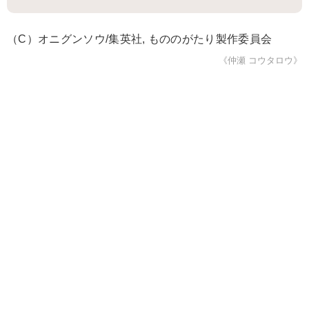
（C）オニグンソウ/集英社, もののがたり製作委員会
《仲瀬 コウタロウ》