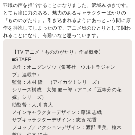
羽織の声を担当することになりました、沢城みゆきです。
とても瞳に力のある、魅力のあるキャラクターばかりの
『もののがたり』。引き込まれるようにあっという間に原
作を拝読してしまったので、アニメ班のひとりとして関わ
れることになり、有難いなと思っています。
【TV アニメ「もののがたり」作品概要】
■STAFF
原作：オニグンソウ（集英社「ウルトラジャン
プ」連載中）
監督：木村 隆一（アイカツ！シリーズ）
シリーズ構成：大知 慶一郎（アニメ「五等分の花
嫁」シリーズ）
助監督：大川 貴大
メインキャラクターデザイン：藤澤 志織
サブキャラクターデザイン：志賀 祐香
プロップ／アクションデザイン：渡部 里美、楡木
哲郎、仰木 従士