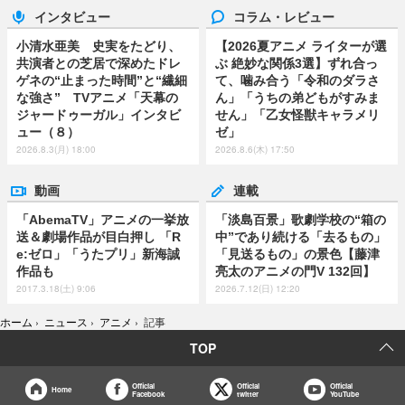
インタビュー
コラム・レビュー
小清水亜美 史実をたどり、
【2026夏アニメ ライターが選
共演者との芝居で深めたドレ
ぶ 絶妙な関係3選】ずれ合っ
ゲネの“止まった時間”と“繊細
て、噛み合う「令和のダラさ
な強さ” TVアニメ「天幕の
ん」「うちの弟どもがすみま
ジャードゥーガル」インタビ
せん」「乙女怪獣キャラメリ
ュー（８）
ゼ」
2026.8.3(月) 18:00
2026.8.6(木) 17:50
動画
連載
「AbemaTV」アニメの一挙放
「淡島百景」歌劇学校の“箱の
送＆劇場作品が目白押し 「R
中”であり続ける「去るもの」
e:ゼロ」「うたプリ」新海誠
「見送るもの」の景色【藤津
作品も
亮太のアニメの門V 132回】
2017.3.18(土) 9:06
2026.7.12(日) 12:20
ホーム
›
ニュース
›
アニメ
›
記事
TOP
Official
Official
Official
Home
Facebook
twitter
YouTube