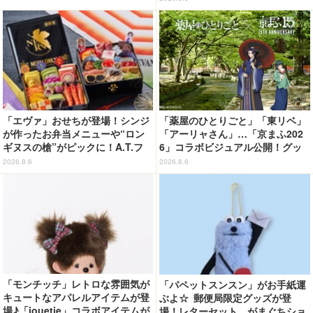
出…【ネタバレあり反応まとめ】
「エヴァ」おせちが登場！シンジ
「薬屋のひとりごと」「東リベ」
が作ったお弁当メニューや“ロン
「アーリャさん」…「京まふ202
ギヌスの槍”がピックに！A.T.フ
6」コラボビジュアル公開！グッ
ィールド風呂敷も便利◎【予約開
ズなどの最新情報も
2026.8.6
2026.8.6
始】
「モンチッチ」レトロな雰囲気が
「パペットスンスン」がお手紙運
キュートなアパレルアイテムが登
ぶよ☆ 郵便局限定グッズが登
場♪「jouetie」コラボアイテムが
場！レターセット、がまぐちショ