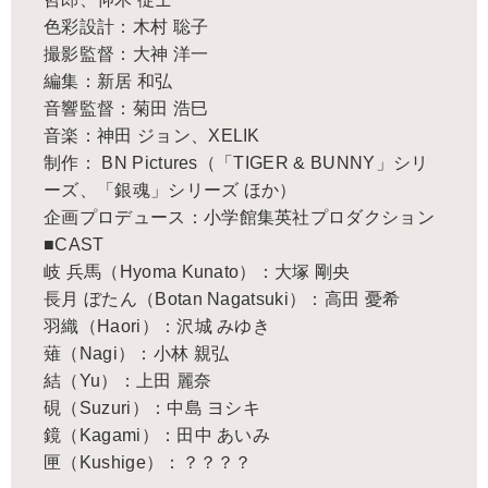
色彩設計：木村 聡子
撮影監督：大神 洋一
編集：新居 和弘
音響監督：菊田 浩巳
音楽：神田 ジョン、XELIK
制作： BN Pictures（「TIGER & BUNNY」シリ
ーズ、「銀魂」シリーズ ほか）
企画プロデュース：小学館集英社プロダクション
■CAST
岐 兵馬（Hyoma Kunato）：大塚 剛央
長月 ぼたん（Botan Nagatsuki）：高田 憂希
羽織（Haori）：沢城 みゆき
薙（Nagi）：小林 親弘
結（Yu）：上田 麗奈
硯（Suzuri）：中島 ヨシキ
鏡（Kagami）：田中 あいみ
匣（Kushige）：？？？？