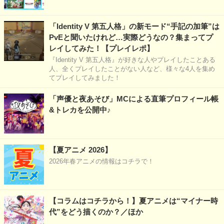
「Identity V 第五人格」の新モード“手記の加筆”は
PvEと聞いたけれど…実際どうなの？集まってプ
レイしてみた！【プレイレポ】
『Identity V 第五人格』が好きな人やプレイしたことある
人、全くプレイしたことがない人など、様々な4人を集め
てプレイしてみました！
「声優と夜あそび」MCによる直筆プロフィール帳
&トレカを公開中♪
【夏アニメ 2026】
2026年春アニメの情報はコチラで！
【コラムはコチラから！】夏アニメは“マイナー時
代”をどう描くのか？／ほか