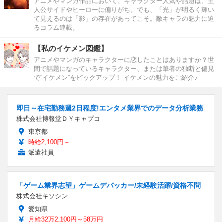
アニメやマンガ作品において、キャラクター人気や話題は、主
人公サイドやヒーローに偏りがち。でも、「光」が明るく輝い
て見えるのは「影」の存在があってこそ。敵キャラの魅力に迫
るコラム連載。
【私のイケメン図鑑】
アニメやマンガのキャラクターに恋したことはありますか？世
間で話題になっているキャラクター、または筆者の独断と偏見
で“イケメン”をピックアップ！ イケメンの魅力をご紹介♪
即日～在宅勤務週2日程度!エンタメ業界でのデータ分析業務
株式会社博報堂ＤＹキャプコ
東京都
時給2,100円～
派遣社員
「ゲーム業界志望」ゲームデバッカー/未経験活躍/資格不問
株式会社キソシン
愛知県
月給32万2,100円～58万円