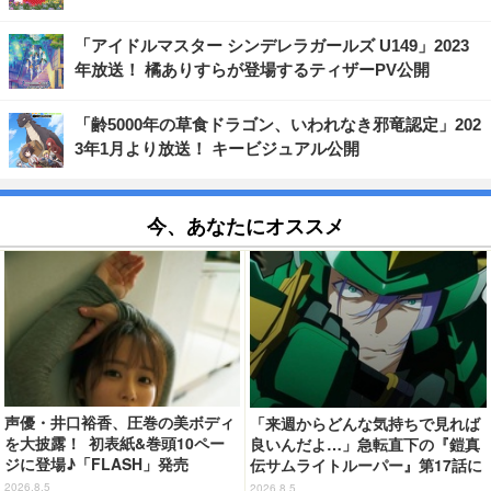
「アイドルマスター シンデレラガールズ U149」2023
年放送！ 橘ありすらが登場するティザーPV公開
「齢5000年の草食ドラゴン、いわれなき邪竜認定」202
3年1月より放送！ キービジュアル公開
今、あなたにオススメ
声優・井口裕香、圧巻の美ボディ
「来週からどんな気持ちで見れば
を大披露！ 初表紙&巻頭10ペー
良いんだよ…」急転直下の『鎧真
ジに登場♪「FLASH」発売
伝サムライトルーパー』第17話に
感情の追いつかない視聴者が続
2026.8.5
2026.8.5