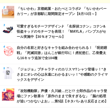
「ちいかわ」京都銘菓・おたべとコラボ♪ 「ちいかわベー
カリー」が京都駅に期間限定オープン【8月13日～】
可愛すぎるモチーフデザイン♪ 「名探偵コナン」コナン&
怪盗キッドのモチーフを表現！ 「MAYLA」パンプスがセ
ール実施中【30％オフセール】
自分の名前と好きなキャラを組み合わせられる！ 「呪術廻
戦」「死滅回游」はんこが銀行印に！虎杖悠仁、乙骨憂太
ら16キャラ追加で全104種
「ジョジョ」ブチャラティのカリスマTシャツ登場ッ！“き
さまにオレの心は永遠にわかるまいッ！”や感動のクライマ
ックスをデザイン
「攻殻機動隊」声優・久川綾…だと!? 士郎作品のキャラ登
場にファン歓喜☆「原作のままで良すぎるな」「脳の処理
が追いつかないよお」…第5話【ネタバレあり反応まとめ】