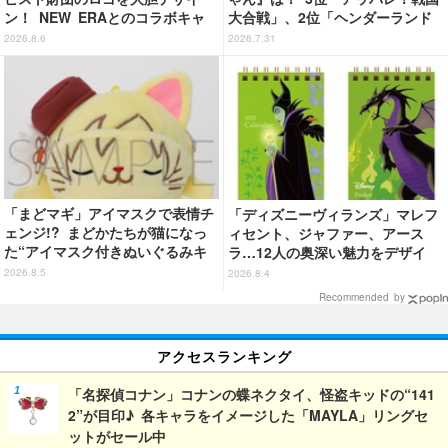
ン！ NEW ERAとのコラボキャ
大合戦」、2位「ヘンダーランド
ップが新登場！
の大冒険」、1位は…？【『映画
2026.8.6
2026.7.31
クレヨンしんちゃん 奇々怪々！
オラの妖怪バケ～ション』公開記
念】
「まどマギ」アイマスクで表情チ
「ディズニーヴィランズ」マレフ
ェンジ!? まどかたちが猫になっ
ィセント、ジャファー、アース
た“アイマスク付きぬいぐるみキ
ラ…12人の奥深い魅力をデザイ
ーホルダー”が登場
ン！2027年版ポケットカレンダー
2026.8.5
2026.8.4
発売
Recommended by
アクセスランキング
「名探偵コナン」コナンの蝶ネクタイ、怪盗キッドの“141
2”が目印♪ 各キャラをイメージした「MAYLA」リングセ
ットがセール中