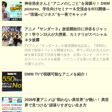
神谷浩史さんと“アニメのしごと”を深掘り！ DMM
pictures、学生向けセミナー＆交流会を8/31開催―
―“現場×ビジネス”を一夜でキャッチ
アニメ『サンダー３』放送開始日に渋谷をジャッ
ク！学ラン33人が大捜索、カミナリがスペシャル
ネタ披露
TVアニメ『サンダー３』の放送開始を記念し、7月8日に
渋谷で街頭イベントが開催された。学ラン33人が主人公の
妹を探す設定で渋谷を練り歩き、お笑いコンビ・カミナリ
がスペシャルネタを披露。ハプニングも笑いに変えて会場
を盛り上げた。
DMM TVで視聴可能なアニメを紹介！
2026年夏アニメは“戦わない異世界”が熱い！ 異世
界で見つける“頑張りすぎない生き方