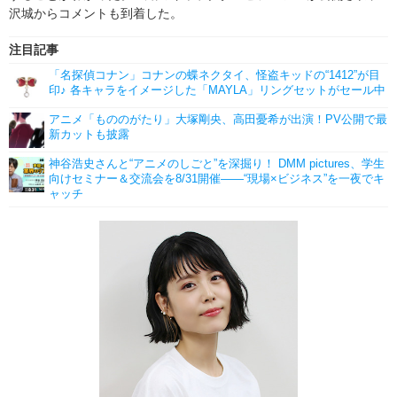
沢城からコメントも到着した。
注目記事
「名探偵コナン」コナンの蝶ネクタイ、怪盗キッドの“1412”が目
印♪ 各キャラをイメージした「MAYLA」リングセットがセール中
アニメ「もののがたり」大塚剛央、高田憂希が出演！PV公開で最
新カットも披露
神谷浩史さんと“アニメのしごと”を深掘り！ DMM pictures、学生
向けセミナー＆交流会を8/31開催――“現場×ビジネス”を一夜でキ
ャッチ