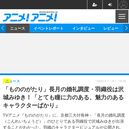
CL
ム
ニュース
イベントレポート
インタビュー
レビュー
ニュース
アニメ
映画/ドラマ
イベントレポート
マンガ
ノベル
アニメ
映画
インタビュー
音楽
声優
ライブ
舞台
スタッフ
声優
レビュー
2022.9.7（水） 19:05
ニュース
「もののがたり」長月の婚礼調度・羽織役は沢
ゲーム
グッズ
海外イベント
ビジネス
俳優・タレント
アーティスト
アニメ
実写
動画
城みゆき！「とても瞳に力のある、魅力のある
イベント
海外
ビジネス
書評
イベント
アニメ
映画/ドラマ
連載・コラム
キャラクターばかり」
ゲーム
座談会
アニメ！アニメ！TV
ABEMA Cafe
TVアニメ『もののがたり』に、京都三大付喪神・「長月の婚礼調度
（こんれいちょうど）」のひとりである羽織役で沢城みゆきが出演
することがわかった。羽織のキャラクタービジュアルが公開され、