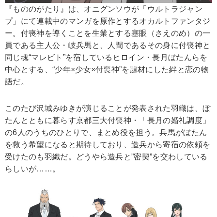
『もののがたり』は、オニグンソウが「ウルトラジャン
プ」にて連載中のマンガを原作とするオカルトファンタジ
ー。付喪神を導くことを生業とする塞眼（さえのめ）の一
員である主人公・岐兵馬と、人間であるその身に付喪神と
同じ魂“マレビト”を宿しているヒロイン・長月ぼたんらを
中心とする、“少年×少女×付喪神”を題材にした絆と恋の物
語だ。
このたび沢城みゆきが演じることが発表された羽織は、ぼ
たんとともに暮らす京都三大付喪神・「長月の婚礼調度」
の6人のうちのひとりで、まとめ役を担う。兵馬がぼたん
を救う希望になると期待しており、造兵から寄宿の依頼を
受けたのも羽織だ。どうやら造兵と”密契”を交わしている
らしいが……。