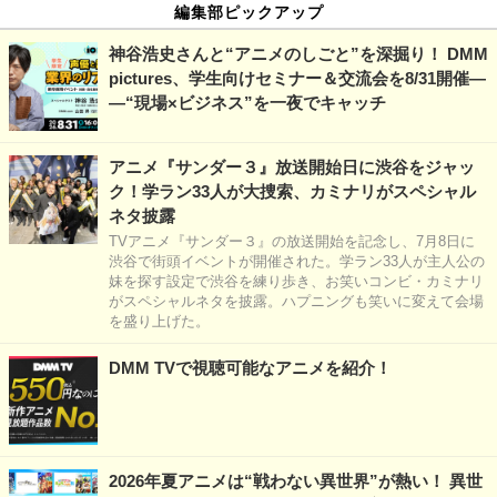
編集部ピックアップ
神谷浩史さんと“アニメのしごと”を深掘り！ DMM
pictures、学生向けセミナー＆交流会を8/31開催―
―“現場×ビジネス”を一夜でキャッチ
アニメ『サンダー３』放送開始日に渋谷をジャッ
ク！学ラン33人が大捜索、カミナリがスペシャル
ネタ披露
TVアニメ『サンダー３』の放送開始を記念し、7月8日に
渋谷で街頭イベントが開催された。学ラン33人が主人公の
妹を探す設定で渋谷を練り歩き、お笑いコンビ・カミナリ
がスペシャルネタを披露。ハプニングも笑いに変えて会場
を盛り上げた。
DMM TVで視聴可能なアニメを紹介！
2026年夏アニメは“戦わない異世界”が熱い！ 異世