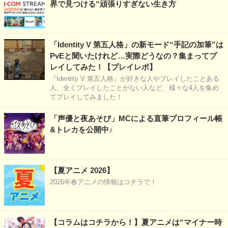
界で見つける“頑張りすぎない生き方
「Identity V 第五人格」の新モード“手記の加筆”は
PvEと聞いたけれど…実際どうなの？集まってプ
レイしてみた！【プレイレポ】
『Identity V 第五人格』が好きな人やプレイしたことある
人、全くプレイしたことがない人など、様々な4人を集め
てプレイしてみました！
「声優と夜あそび」MCによる直筆プロフィール帳
&トレカを公開中♪
【夏アニメ 2026】
2026年春アニメの情報はコチラで！
【コラムはコチラから！】夏アニメは“マイナー時