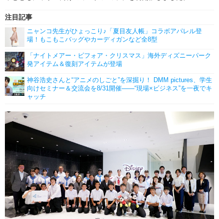
注目記事
ニャンコ先生がひょっこり♪「夏目友人帳」コラボアパレル登
場！もこもこバッグやカーディガンなど全8型
「ナイトメアー・ビフォア・クリスマス」海外ディズニーパーク
発アイテム＆復刻アイテムが登場
神谷浩史さんと“アニメのしごと”を深掘り！ DMM pictures、学生
向けセミナー＆交流会を8/31開催――“現場×ビジネス”を一夜でキ
ャッチ