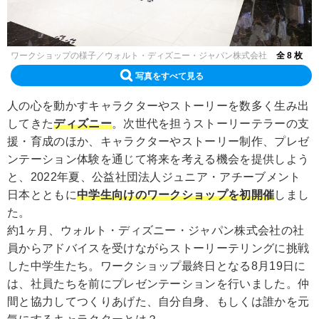
ワークショップの様子／ウォルト・ディズニー・ジャパン株式会社
全 8 枚
写真をすべて見る
人の心を動かすキャラクターやストーリーを数多く生み出
してきた
ディズニー
。次世代を担うストーリーテラーの支
援・育成のほか、キャラクターやストーリー制作、プレゼ
ンテーション体験を通じて将来を考える機会を提供しよう
と、2022年夏、公益社団法人ジュニア・アチーブメント
日本とともに
中学生向けのワークショップを初開催
しまし
た。
約1ヶ月、ウォルト・ディズニー・ジャパン株式会社の社
員からアドバイスを受けながらストーリーテリングに挑戦
した中学生たち。ワークショップ最終日となる8月19日に
は、社員たちを前にプレゼンテーションを行いました。仲
間と協力してつくりあげた、自分自身、もしくは誰かを元