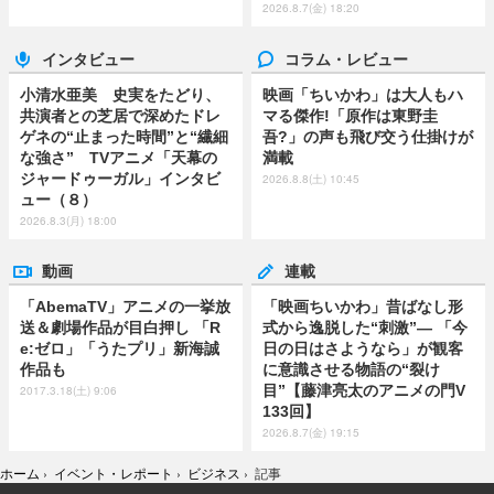
2026.8.7(金) 18:20
インタビュー
コラム・レビュー
小清水亜美 史実をたどり、
映画「ちいかわ」は大人もハ
共演者との芝居で深めたドレ
マる傑作!「原作は東野圭
ゲネの“止まった時間”と“繊細
吾?」の声も飛び交う仕掛けが
な強さ” TVアニメ「天幕の
満載
ジャードゥーガル」インタビ
2026.8.8(土) 10:45
ュー（８）
2026.8.3(月) 18:00
動画
連載
「AbemaTV」アニメの一挙放
「映画ちいかわ」昔ばなし形
送＆劇場作品が目白押し 「R
式から逸脱した“刺激”― 「今
e:ゼロ」「うたプリ」新海誠
日の日はさようなら」が観客
作品も
に意識させる物語の“裂け
目”【藤津亮太のアニメの門V
2017.3.18(土) 9:06
133回】
2026.8.7(金) 19:15
ホーム
›
イベント・レポート
›
ビジネス
›
記事