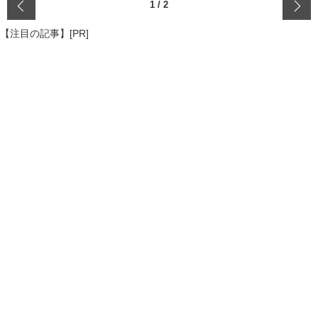
‹
1
/
2
【注目の記事】[PR]