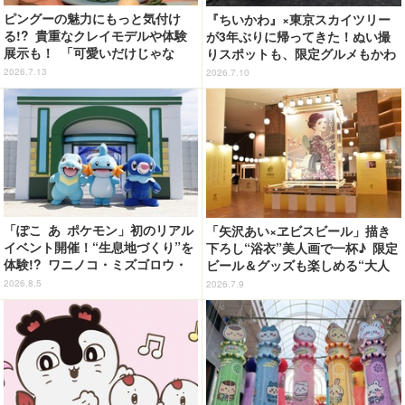
ピングーの魅力にもっと気付け
『ちいかわ』×東京スカイツリー
る!? 貴重なクレイモデルや体験
が3年ぶりに帰ってきた！ぬい撮
展示も！ 「可愛いだけじゃな
りスポットも、限定グルメもかわ
い！？ピングー展」開催【レポ】
いすぎる…！【レポ】
2026.7.13
2026.7.10
「ぽこ あ ポケモン」初のリアル
「矢沢あい×ヱビスビール」描き
イベント開催！“生息地づくり”を
下ろし“浴衣”美人画で一杯♪ 限定
体験!? ワニノコ・ミズゴロウ・
ビール＆グッズも楽しめる“大人
アシマリもワクワク☆ 「ブクブ
の夏祭り”をレポ
2026.8.5
2026.7.9
クうみぞこの街」in横浜赤レンガ
倉庫 ～8月9日まで【レポート】