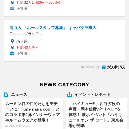
月給32万1,400円～50万円
正社員
高収入 「ホールスタッフ募集」 キャバクラ求人
Gracia～グラシア～
埼玉県
月給40万円～
正社員
Sponsored by
NEWS CATEGORY
ニュース
イベント・レポート
ムーミン谷の仲間たちをモチ
「ハイキュー!!」西谷夕役の
ーフに♪「une nana cool」と
声優・岡本信彦が”リベロ”を
のコラボ第4弾インナーウェア
体感！ 展示イベント「ハイキ
やルームウェアが登場！
ュー!! オン ザ コート」東京会
場が開幕
2026.8.8(土) 20:30