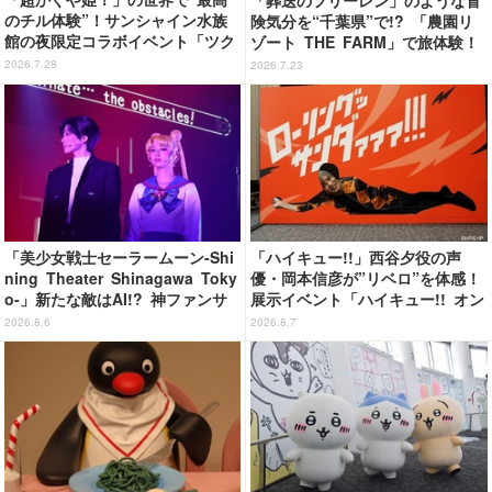
「葬送のフリーレン」のような冒
のチル体験”！サンシャイン水族
険気分を“千葉県”で!? 「農園リ
館の夜限定コラボイベント「ツク
ゾート THE FARM」で旅体験！
ヨミアクアリウム」が癒やしすぎ
【レポ】
2026.7.28
2026.7.23
た【体験レポ】
「美少女戦士セーラームーン-Shi
「ハイキュー!!」西谷夕役の声
ning Theater Shinagawa Toky
優・岡本信彦が”リベロ”を体感！
o-」新たな敵はAI!? 神ファンサ
展示イベント「ハイキュー!! オン
も健在で舞台初心者も悶絶！＜第
ザ コート」東京会場が開幕
2026.8.6
2026.8.7
2期レビュー＞