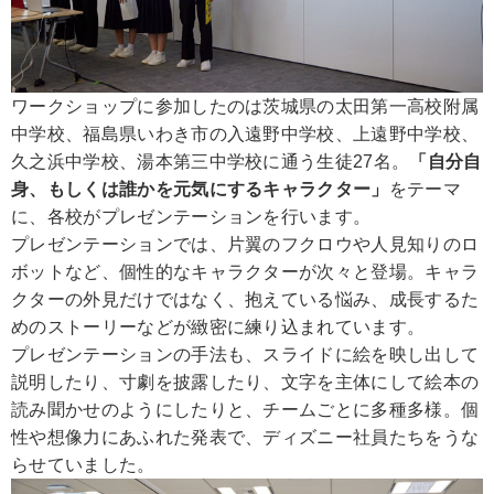
ワークショップに参加したのは茨城県の太田第一高校附属
中学校、福島県いわき市の入遠野中学校、上遠野中学校、
久之浜中学校、湯本第三中学校に通う生徒27名。
「自分自
身、もしくは誰かを元気にするキャラクター」
をテーマ
に、各校がプレゼンテーションを行います。
プレゼンテーションでは、片翼のフクロウや人見知りのロ
ボットなど、個性的なキャラクターが次々と登場。キャラ
クターの外見だけではなく、抱えている悩み、成長するた
めのストーリーなどが緻密に練り込まれています。
プレゼンテーションの手法も、スライドに絵を映し出して
説明したり、寸劇を披露したり、文字を主体にして絵本の
読み聞かせのようにしたりと、チームごとに多種多様。個
性や想像力にあふれた発表で、ディズニー社員たちをうな
らせていました。