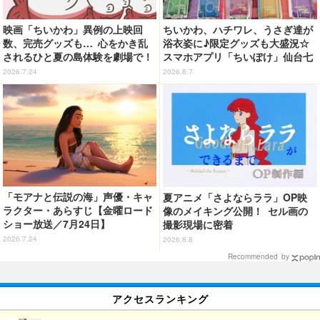
映画「ちいかわ」異例の上映回
ちいかわ、ハチワレ、うさぎ達が
数、完売グッズも… 心をかき乱
浴衣姿に♪限定グッズも大盛況☆
されるひと夏の島体験を劇場で！
スマホアプリ「ちいぽけ」仙台七
【ネタバレなし初日レポ】
夕まつりに七夕飾りを掲出【レ
2026.7.24
2026.8.7
ポ】
「モアナと伝説の海」声優・キャ
夏アニメ「さよならララ」OP映
ラクター・あらすじ【金曜ロード
像のメイキング公開！ セル画の
ショー放送／7月24日】
撮影現場に密着
2026.7.24
2026.8.8
Recommended by
アクセスランキング