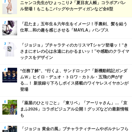
ニャンコ先生がひょっこり♪「夏目友人帳」コラボアパレ
ル登場！もこもこバッグやカーディガンなど全8型
「忍たま」五年生＆六年生をイメージ！手裏剣、髪を結う
仕草…和の趣を感じさせる「MAYLA」パンプス
「ジョジョ」ブチャラティのカリスマTシャツ登場ッ！“き
さまにオレの心は永遠にわかるまいッ！”や感動のクライマ
ックスをデザイン
“任務了解”、“行くよ、サンドロック”「新機動戦記ガンダ
ムＷ」ヒイロ・デュオ・トロワ・カトル・五飛の声がす
る…！ 新規録り下ろしボイス搭載のワイヤレスイヤホンが
登場
「薬屋のひとりごと」「東リベ」「アーリャさん」…「京
まふ2026」コラボビジュアル公開！グッズなどの最新情報
も
「ジョジョ 黄金の風」ブチャラティチームやポルナレフら