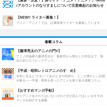
【重要・注意！】弊サイト「アニメ！アニメ！」Twitte
rアカウントのなりすましについて注意喚起のお知らせ
【NEW!! ライター募集！】
アニメ！アニメ！では、記事執筆ライターを募集しています。
連載コラム
【藤津亮太のアニメの門V】
アニメ評論家の藤津亮太が、最新作から懐かしの作品まで、独
自の切り口でピックアップ。
【平成・昭和レトロアニメのすゝめ】
令和に見ると“エモい”？あのときの気持ち、どこか懐かしい記憶
が蘇る――平成・昭和を彩ったアニメを振り返る連載コラム。
【おすすめマンガ手帖】
まだアニメ化されてはいないけれどぜひ読んでほしいおすすめ
マンガを紹介する連載