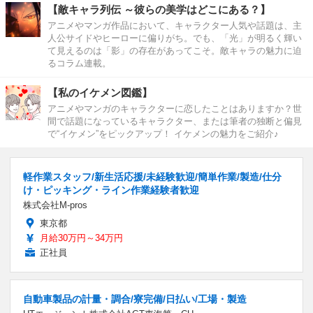
【敵キャラ列伝 ～彼らの美学はどこにある？】
アニメやマンガ作品において、キャラクター人気や話題は、主
人公サイドやヒーローに偏りがち。でも、「光」が明るく輝い
て見えるのは「影」の存在があってこそ。敵キャラの魅力に迫
るコラム連載。
【私のイケメン図鑑】
アニメやマンガのキャラクターに恋したことはありますか？世
間で話題になっているキャラクター、または筆者の独断と偏見
で“イケメン”をピックアップ！ イケメンの魅力をご紹介♪
軽作業スタッフ/新生活応援/未経験歓迎/簡単作業/製造/仕分
け・ピッキング・ライン作業経験者歓迎
株式会社M-pros
東京都
月給30万円～34万円
正社員
自動車製品の計量・調合/寮完備/日払い/工場・製造