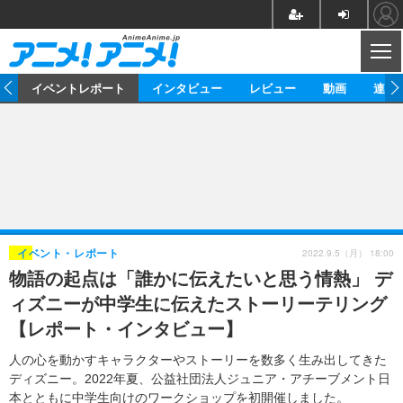
CL
ス
イベントレポート
インタビュー
レビュー
動画
連載
ニュース
アニメ
映画/ドラマ
イベントレポート
マンガ
ノベル
アニメ
映画
インタビュー
音楽
声優
ライブ
舞台
スタッフ
声優
レビュー
2022.9.5（月） 18:00
イベント・レポート
物語の起点は「誰かに伝えたいと思う情熱」 デ
ゲーム
グッズ
海外イベント
ビジネス
俳優・タレント
アーティスト
アニメ
実写
動画
ィズニーが中学生に伝えたストーリーテリング
イベント
海外
ビジネス
書評
イベント
アニメ
映画/ドラマ
連載・コラム
【レポート・インタビュー】
ゲーム
座談会
アニメ！アニメ！TV
ABEMA Cafe
人の心を動かすキャラクターやストーリーを数多く生み出してきた
ディズニー。2022年夏、公益社団法人ジュニア・アチーブメント日
本とともに中学生向けのワークショップを初開催しました。