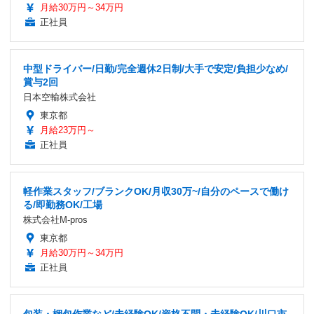
月給30万円～34万円
正社員
中型ドライバー/日勤/完全週休2日制/大手で安定/負担少なめ/
賞与2回
日本空輸株式会社
東京都
月給23万円～
正社員
軽作業スタッフ/ブランクOK/月収30万~/自分のペースで働け
る/即勤務OK/工場
株式会社M-pros
東京都
月給30万円～34万円
正社員
包装・梱包作業など/未経験OK/資格不問・未経験OK/川口市