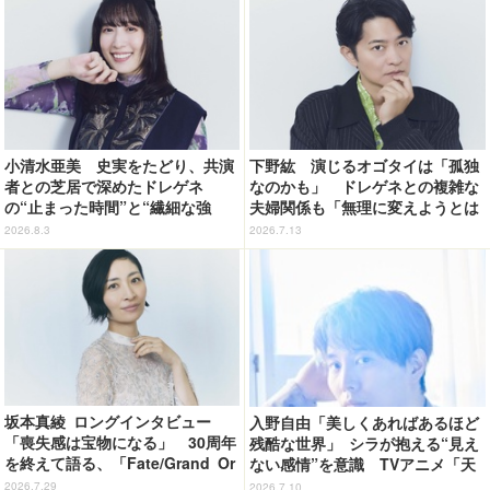
小清水亜美 史実をたどり、共演
下野紘 演じるオゴタイは「孤独
者との芝居で深めたドレゲネ
なのかも」 ドレゲネとの複雑な
の“止まった時間”と“繊細な強
夫婦関係も「無理に変えようとは
さ” TVアニメ「天幕のジャード
しない」TVアニメ「天幕のジャー
2026.8.3
2026.7.13
ゥーガル」インタビュー（９）
ドゥーガル」インタビュー（５）
坂本真綾 ロングインタビュー
入野自由「美しくあればあるほど
「喪失感は宝物になる」 30周年
残酷な世界」 シラが抱える“見え
を終えて語る、「Fate/Grand Or
ない感情”を意識 TVアニメ「天
der」11年の軌跡とベストアルバ
幕のジャードゥーガル」インタビ
2026.7.29
2026.7.10