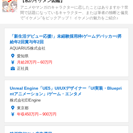
【私のイケメン図鑑】
アニメやマンガのキャラクターに恋したことはありますか？世
間で話題になっているキャラクター、または筆者の独断と偏見
で“イケメン”をピックアップ！ イケメンの魅力をご紹介♪
「新生活デビュー応援!」未経験採用枠/ゲームデバッカー/昇
給年2回賞与年2回
AQUARIUS株式会社
愛知県
月給28万円～60万円
正社員
Unreal Engine「UE5」UI/UXデザイナー「UI実装・Bluepri
ntアニメーション」/ゲーム・エンタメ
株式会社ElEngine
東京都
年収450万円～900万円