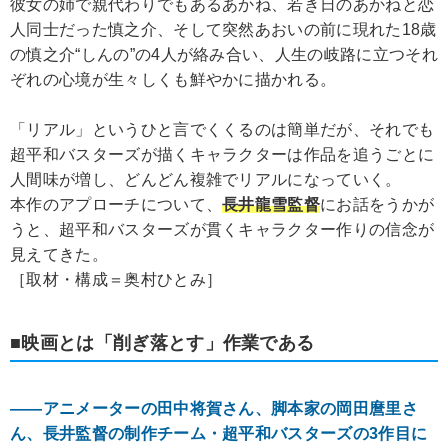
彼女の姉で親代わりでもあるあかね、若き日のあかねと恋
人同士だった慎之介、そして突然あおいの前に現れた18歳
の慎之介“しんの”の4人が絡み合い、人生の岐路に立つそれ
ぞれの心境が生々しくも鮮やかに描かれる。
「リアル」というひと言でくくるのは簡単だが、それでも
超平和バスターズが描くキャラクターは作品を追うごとに
人間味が増し、どんどん複雑でリアルになっていく。
本作のアプローチについて、
長井龍雪監督
にお話をうかが
うと、超平和バスターズが貫くキャラクター作りの信念が
見えてきた。
［取材・構成＝奥村ひとみ］
■映画とは「削ぎ落とす」作業である
――アニメーターの田中将賀さん、脚本家の岡田麿里さ
ん、長井監督の制作チーム・超平和バスターズの3作目に