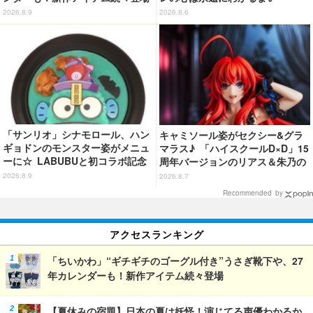
ッ！”や感動のクライマックスを
2026.8.9
2026.8.6
デザイン
「サンリオ」シナモロール、ハン
キャミソール姿がセクシー&グラ
ギョドンのモンスター姿がメニュ
マラス♪ 「ハイスクールD×D」15
ーに☆ LABUBUと初コラボ記念
周年バージョンのリアス＆朱乃の
のスイーツも！【サンリオピュー
フィギュアがリニューアルパッケ
2026.8.9
2026.8.7
ロランド】
ージで登場！
Recommended by
アクセスランキング
「ちいかわ」“ギチギチのゴーグル付き”うさぎ靴下や、27
年カレンダーも！新作アイテム続々登場
【夏休みの宿題】日本の夏は妖怪！演じてる声優わかるか