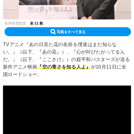
長井龍雪監督
全 11 枚
写真をすべて見る
TVアニメ『あの日見た花の名前を僕達はまだ知らな
い。』（以下、『あの花』）、『心が叫びたがってるん
だ。』（以下、『ここさけ』）の超平和バスターズが送る
新作アニメ映画
『空の青さを知る人よ』
が10月11日に全
国ロードショー。