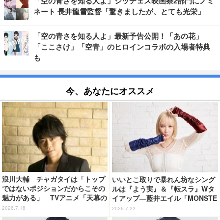
「空の青さを知る人よ」シッチェス映画祭2部門にノミ
ネート 長井龍雪監督「驚きましたが、とても光栄」
「空の青さを知る人よ」最新予告公開！「あの花」
「ここさけ」「空青」のヒロインコラボの入場者特典
も
今、あなたにオススメ
浪川大輔 チャガタイは「トップ
いいとこ取りで暴れん坊なシング
ではないポジションだからこその
ルは『よう実』＆『転スラ』Wタ
魅力がある」 TVアニメ「天幕の
イアップ―藍井エイル「MONSTE
ジャードゥーガル」インタビュー
R/絵空事」リリース記念インタビ
2026.7.18
2026.7.22
（７）
ュー