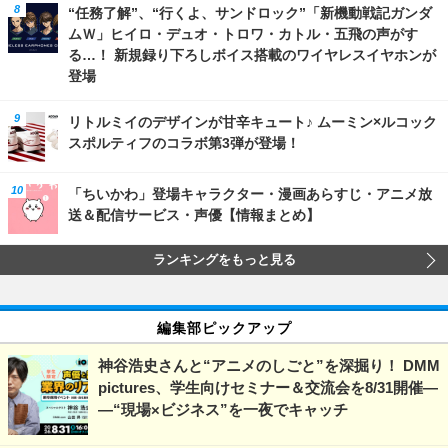
“任務了解”、“行くよ、サンドロック”「新機動戦記ガンダ
ムＷ」ヒイロ・デュオ・トロワ・カトル・五飛の声がす
る…！ 新規録り下ろしボイス搭載のワイヤレスイヤホンが
登場
リトルミイのデザインが甘辛キュート♪ ムーミン×ルコック
スポルティフのコラボ第3弾が登場！
「ちいかわ」登場キャラクター・漫画あらすじ・アニメ放
送＆配信サービス・声優【情報まとめ】
ランキングをもっと見る
編集部ピックアップ
神谷浩史さんと“アニメのしごと”を深掘り！ DMM
pictures、学生向けセミナー＆交流会を8/31開催―
―“現場×ビジネス”を一夜でキャッチ