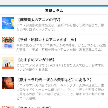
連載コラム
【藤津亮太のアニメの門V】
アニメ評論家の藤津亮太が、最新作から懐かしの作品まで、独
自の切り口でピックアップ。
【平成・昭和レトロアニメのすゝめ】
令和に見ると“エモい”？あのときの気持ち、どこか懐かしい記憶
が蘇る――平成・昭和を彩ったアニメを振り返る連載コラム。
【おすすめマンガ手帖】
まだアニメ化されてはいないけれどぜひ読んでほしいおすすめ
マンガを紹介する連載
【敵キャラ列伝 ～彼らの美学はどこにある？】
アニメやマンガ作品において、キャラクター人気や話題は、主
人公サイドやヒーローに偏りがち。でも、「光」が明るく輝い
て見えるのは「影」の存在があってこそ。敵キャラの魅力に迫
るコラム連載。