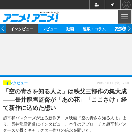
CL
ト
インタビュー
レビュー
動画
連載・コラム
ニュース
アニメ
映画/ドラマ
イベントレポート
マンガ
ノベル
アニメ
映画
インタビュー
音楽
声優
ライブ
舞台
スタッフ
声優
レビュー
2019.10.11（金） 7:00
インタビュー
「空の青さを知る人よ」は秩父三部作の集大成
ゲーム
グッズ
海外イベント
ビジネス
俳優・タレント
アーティスト
アニメ
実写
動画
――長井龍雪監督が「あの花」「ここさけ」経
イベント
海外
ビジネス
書評
イベント
アニメ
映画/ドラマ
連載・コラム
て新作に込めた想い
ゲーム
座談会
アニメ！アニメ！TV
ABEMA Cafe
超平和バスターズが送る新作アニメ映画『空の青さを知る人よ』よ
り、長井龍雪監督にインタビュー。本作のアプローチと超平和バス
ターズが貫くキャラクター作りの信念を聞いた。