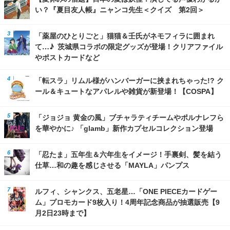
い？『夏目友人帳』ニャンコ先生＜クイズ 第2回＞
「薬屋のひとりごと」猫猫＆壬氏がネモフィラに囲まれ
て…♪ 茨城県コラボの限定グッズが登場！クリアファイル
やポストカードなど
「転スラ」リムル様がハンバーガーに挟まれちゃった!? ク
ール＆キュートなアパレルや雑貨が新登場！【COSPA】
「ジョジョ 黄金の風」ブチャラティチームやポルナレフら
を華やかに♪ 「glamb」新作カプセルコレクション登場
「忍たま」五年生＆六年生をイメージ！手裏剣、髪を結う
仕草…和の趣を感じさせる「MAYLA」パンプス
ルフィ、シャンクス、五老星…「ONE PIECEカードゲー
ム」プロモカード9枚入り！4周年記念商品が抽選販売【9
月2日23時まで】