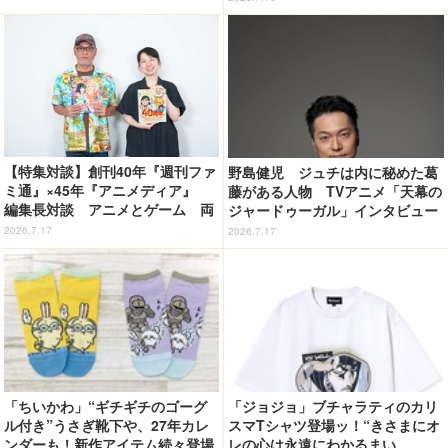
ム「余韻」
ュー（４）
【特集対談】創刊40年『週刊ファ
野島健児 ジュチは内に秘めた葛
ミ通』×45年『アニメディア』
藤がある人物 TVアニメ「天幕の
編集長対談 アニメとゲーム 両
ジャードゥーガル」インタビュー
誌の歩みが語る“雑誌の今”
（６）
2026.7.17
2026.7.17
「ちいかわ」“ギチギチのゴーグ
「ジョジョ」ブチャラティのカリ
ル付き”うさぎ靴下や、27年カレ
スマTシャツ登場ッ！“きさまにオ
ンダーも！新作アイテム続々登場
レの心は永遠にわかるまい