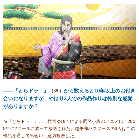
――『とらドラ！』（
※
）から数えると10年以上のお付き
合いになりますが、やはり3人での作品作りは特別な感覚
がありますか？
※『とらドラ！』……竹宮ゆゆこによる同名小説のアニメ化。200
8年に2クールに渡って放送された。超平和バスターズの3人はこの
作品を通して出会い、意気投合した。