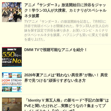
アニメ『サンダー３』放送開始日に渋谷をジャッ
ク！学ラン33人が大捜索、カミナリがスペシャル
ネタ披露
TVアニメ『サンダー３』の放送開始を記念し、7月8日に
渋谷で街頭イベントが開催された。学ラン33人が主人公の
妹を探す設定で渋谷を練り歩き、お笑いコンビ・カミナリ
がスペシャルネタを披露。ハプニングも笑いに変えて会場
を盛り上げた。
DMM TVで視聴可能なアニメを紹介！
2026年夏アニメは“戦わない異世界”が熱い！ 異世
界で見つける“頑張りすぎない生き方
「Identity V 第五人格」の新モード“手記の加筆”は
PvEと聞いたけれど…実際どうなの？集まってプ