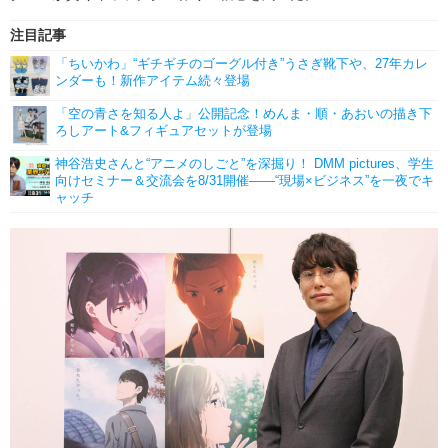
注目記事
「ちいかわ」“ギチギチのゴーグル付き”うさぎ靴下や、27年カレ
ンダーも！新作アイテム続々登場
「空の青さを知る人よ」公開記念！めんま・順・あおいの描き下
ろしアート&フィギュアセットが登場
神谷浩史さんと“アニメのしごと”を深掘り！ DMM pictures、学生
向けセミナー＆交流会を8/31開催――“現場×ビジネス”を一夜でキ
ャッチ