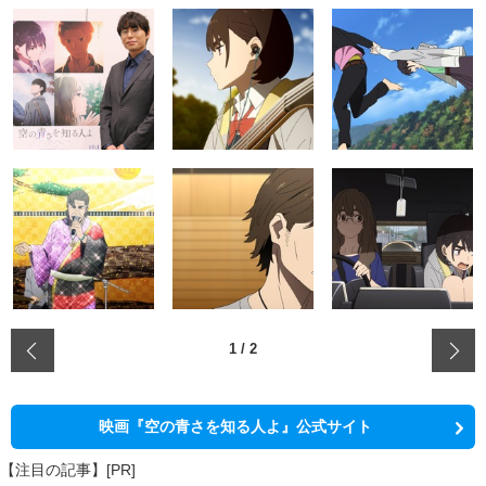
‹
1
/
2
映画『空の青さを知る人よ』公式サイト
【注目の記事】[PR]