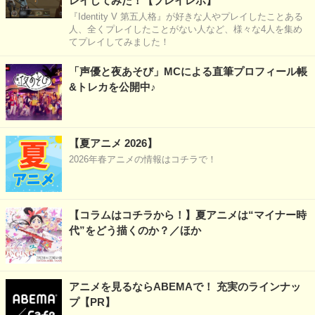
レイしてみた！【プレイレポ】
『Identity V 第五人格』が好きな人やプレイしたことある
人、全くプレイしたことがない人など、様々な4人を集め
てプレイしてみました！
「声優と夜あそび」MCによる直筆プロフィール帳
&トレカを公開中♪
【夏アニメ 2026】
2026年春アニメの情報はコチラで！
【コラムはコチラから！】夏アニメは“マイナー時
代”をどう描くのか？／ほか
アニメを見るならABEMAで！ 充実のラインナッ
プ【PR】