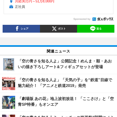
月給30万円～51万8,000円
正社員
Sponsored by
シェア
ポスト
送る
関連ニュース
「空の青さを知る人よ」公開記念！めんま・順・あお
いの描き下ろしアート&フィギュアセットが登場
「空の青さを知る人よ」「天気の子」を“鉄道”目線で
魅力紹介！ 「アニメと鉄道2019」発売
「劇場版 あの花」地上波初放送！ 「ここさけ」と「空
青SP特番」もオンエア