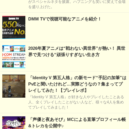
がスペシャルネタを披露。ハプニングも笑いに変えて会場
を盛り上げた。
DMM TVで視聴可能なアニメを紹介！
2026年夏アニメは“戦わない異世界”が熱い！ 異世
界で見つける“頑張りすぎない生き方
「Identity V 第五人格」の新モード“手記の加筆”は
PvEと聞いたけれど…実際どうなの？集まってプ
レイしてみた！【プレイレポ】
『Identity V 第五人格』が好きな人やプレイしたことある
人、全くプレイしたことがない人など、様々な4人を集め
てプレイしてみました！
「声優と夜あそび」MCによる直筆プロフィール帳
&トレカを公開中♪