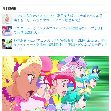
注目記事
ニャンコ先生がひょっこり♪「夏目友人帳」コラボアパレル登
場！もこもこバッグやカーディガンなど全8型
「スター☆トゥインクルプリキュア」星空連合のトップが現れ
て… 31話先行カット
神谷浩史さんと“アニメのしごと”を深掘り！ DMM pictures、学生
向けセミナー＆交流会を8/31開催――“現場×ビジネス”を一夜でキ
ャッチ