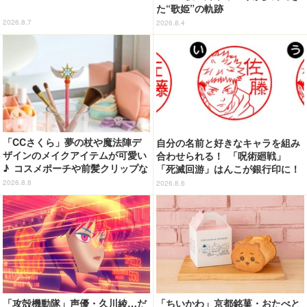
た“歌姫”の軌跡
2026.8.7
2026.8.4
「CCさくら」夢の杖や魔法陣デ
自分の名前と好きなキャラを組み
ザインのメイクアイテムが可愛い
合わせられる！ 「呪術廻戦」
♪ コスメポーチや前髪クリップな
「死滅回游」はんこが銀行印に！
ど…毎日使いたい!!「タイトーく
虎杖悠仁、乙骨憂太ら16キャラ追
2026.8.8
2026.8.6
じ」【8月28日～】
加で全104種
「攻殻機動隊」声優・久川綾…だ
「ちいかわ」京都銘菓・おたべと