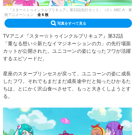
「『スター☆トゥインクルプリキュア』第32話先行カット」（Ｃ）ABC-A・東
映アニメーション
全 6 枚
写真をすべて見る
TVアニメ『スター☆トゥインクルプリキュア』第32話
「重なる想い☆新たなイマジネーションの力」の先行場面
カットが公開された。ユニコーンの姿になったフワが活躍
するエピソードだ。
星座のスタープリンセスが戻って、ユニコーンの姿に成長
したフワ。それでもまだまだ成長途中だと知ったひかるた
ちは、とにかく沢山食べさせて、もっと大きくしようとす
る。