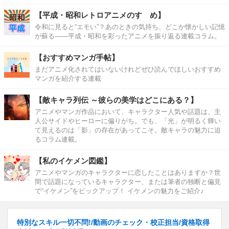
【平成・昭和レトロアニメのすゝめ】
令和に見ると“エモい”？あのときの気持ち、どこか懐かしい記憶
が蘇る――平成・昭和を彩ったアニメを振り返る連載コラム。
【おすすめマンガ手帖】
まだアニメ化されてはいないけれどぜひ読んでほしいおすすめ
マンガを紹介する連載
【敵キャラ列伝 ～彼らの美学はどこにある？】
アニメやマンガ作品において、キャラクター人気や話題は、主
人公サイドやヒーローに偏りがち。でも、「光」が明るく輝い
て見えるのは「影」の存在があってこそ。敵キャラの魅力に迫
るコラム連載。
【私のイケメン図鑑】
アニメやマンガのキャラクターに恋したことはありますか？世
間で話題になっているキャラクター、または筆者の独断と偏見
で“イケメン”をピックアップ！ イケメンの魅力をご紹介♪
特別なスキル一切不問!/動画のチェック・校正担当/資格取得