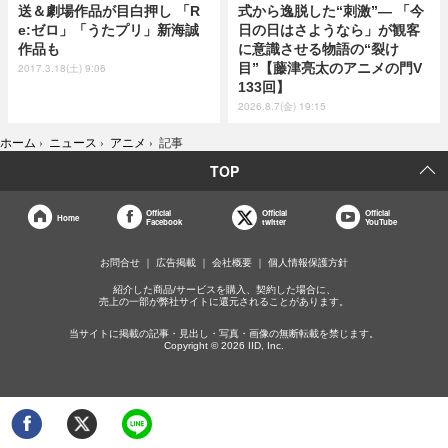
送＆劇場作品が目白押し 「R
式から逸脱した“刺激”― 「今
e:ゼロ」「うたプリ」新海誠
日の日はさようなら」が観客
作品も
に意識させる物語の“裂け
目”【藤津亮太のアニメの門V
2017.3.18(土) 9:06
133回】
2026.8.7(金) 19:15
ホーム
›
ニュース
›
アニメ
›
記事
TOP
Official
Official
Official
Home
Facebook
twitter
YouTube
お問合せ
広告掲載
会社概要
個人情報保護方針
紹介した商品/サービスを購入、契約した場合に、
売上の一部が弊社サイトに還元されることがあります。
当サイトに掲載の記事・見出し・写真・画像の無断転載を禁じます。
Copyright © 2026 IID, Inc.