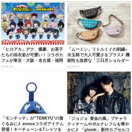
「ヒロアカ」デク、爆豪、お茶子
「ムーミン」リトルミイの刺繍×
たちの浴衣姿が可愛い！コラボカ
水玉柄で大人可愛さをプラス♪ 機
フェが東京・大阪・名古屋・福岡
能性も抜群な「三日月ショルダー
で開催
バッグ」が新登場
2026.8.8
2026.8.6
「モンチッチ」が“TENKYU”の着
「ジョジョ 黄金の風」ブチャラ
ぐるみに♪ atmosコラボアイテム
ティチームやポルナレフらを華や
登場！キーチェーン＆Tシャツを
かに♪ 「glamb」新作カプセルコ