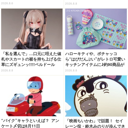
展開
レクション登場
2026.8.6
2026.8.8
「私を選んで」…口元に咥えた値
ハローキティや、ポチャッコ
札やスカートの裾を持ち上げる仕
ら“はぴだんぶい”がレトロ可愛い
草にズギュンッ!!!!ベルドール
キッチンアイテムに♪約90商品が
「ロゼ」がフィギュアで新登場
登場【212 KITCHEN STORE】
2026.8.8
2026.8.8
“バイク”キャラといえば？ アン
「映画ちいかわ」で話題！ セイ
ケート〆切は8月11日
レーン役・鈴木みのりが歩んでき