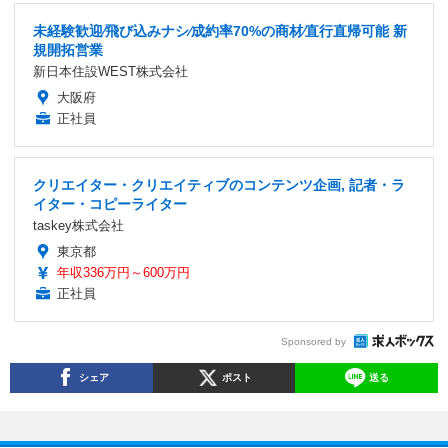
未経験歓迎∕⾶び込みナシ∕成約率70%の商材∕直⾏直帰可能 新
規開拓営業
新日本住設WEST株式会社
大阪府
正社員
クリエイター・クリエイティブのコンテンツ企画, 記者・ラ
イター・コピーライター
taskey株式会社
東京都
年収336万円～600万円
正社員
Sponsored by
シェア
ポスト
送る