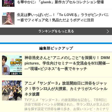
を華やかに♪ 「glamb」新作カプセルコレクション登場
生足は夢いっぱいだ…！「To LOVEる」ララがピンクバニ
ー姿でフィギュア化！気品ただようボディに注目
ランキングをもっと見る
編集部ピックアップ
神谷浩史さんと“アニメのしごと”を深掘り！ DMM
pictures、学生向けセミナー＆交流会を8/31開催―
―“現場×ビジネス”を一夜でキャッチ
アニメ『サンダー３』放送開始日に渋谷をジャッ
ク！学ラン33人が大捜索、カミナリがスペシャル
ネタ披露
TVアニメ『サンダー３』の放送開始を記念し、7月8日に
渋谷で街頭イベントが開催された。学ラン33人が主人公の
妹を探す設定で渋谷を練り歩き、お笑いコンビ・カミナリ