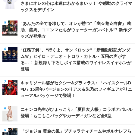
さまにオレの心は永遠にわかるまいッ！”や感動のクライマ
ックスをデザイン
“あんたの全てを壊して、オレが勝つ”「幽☆遊☆白書」 幽
助、蔵馬、コエンマたちがウォーターガンバトル!? 新作グ
ッズが登場☆
“任務了解”、“行くよ、サンドロック”「新機動戦記ガンダ
ムＷ」ヒイロ・デュオ・トロワ・カトル・五飛の声がす
る…！ 新規録り下ろしボイス搭載のワイヤレスイヤホンが
登場
キャミソール姿がセクシー&グラマラス♪ 「ハイスクールD
×D」15周年バージョンのリアス＆朱乃のフィギュアがリニ
ューアルパッケージで登場！
ニャンコ先生がひょっこり♪「夏目友人帳」コラボアパレル
登場！もこもこバッグやカーディガンなど全8型
「ジョジョ 黄金の風」ブチャラティチームやポルナレフら