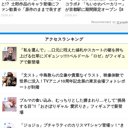
と!? 士郎作品のキャラ登場にフ
コラボ♪ 「ちいかわベーカリー」
ァン歓喜☆「原作のままで良すぎ
が京都駅に期間限定オープン【8
るな」「脳の処理が追いつかない
月13日～】
2026.8.5
2026.8.6
よお」…第5話【ネタバレあり反
Recommended by
応まとめ】
アクセスランキング
「私を選んで」…口元に咥えた値札やスカートの裾を持ち
上げる仕草にズギュンッ!!!!ベルドール「ロゼ」がフィギュ
アで新登場
「文スト」中島敦らの立像や貴重なイラスト、映像体験で
世界に没入！TVアニメ10周年記念展の東京会場フォトレポ
ートが到着
ブルマの食い込み、むっちりとした腰まわり…そして“挑発
する目”!!「おさぼりギャル 愛沢りさ」フィギュアで新登
場
「ジョジョ」ブチャラティのカリスマTシャツ登場ッ！“き