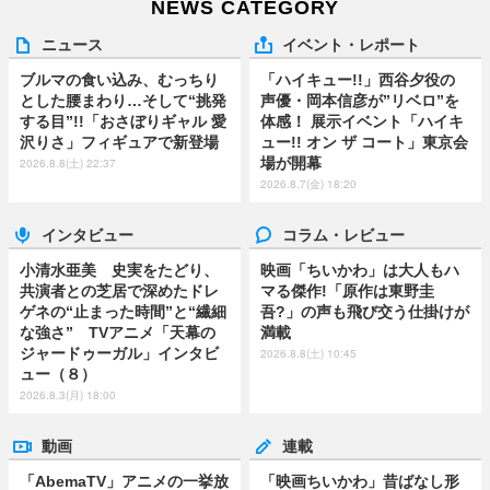
NEWS CATEGORY
ニュース
イベント・レポート
ブルマの食い込み、むっちり
「ハイキュー!!」西谷夕役の
とした腰まわり…そして“挑発
声優・岡本信彦が”リベロ”を
する目”!!「おさぼりギャル 愛
体感！ 展示イベント「ハイキ
沢りさ」フィギュアで新登場
ュー!! オン ザ コート」東京会
場が開幕
2026.8.8(土) 22:37
2026.8.7(金) 18:20
インタビュー
コラム・レビュー
小清水亜美 史実をたどり、
映画「ちいかわ」は大人もハ
共演者との芝居で深めたドレ
マる傑作!「原作は東野圭
ゲネの“止まった時間”と“繊細
吾?」の声も飛び交う仕掛けが
な強さ” TVアニメ「天幕の
満載
ジャードゥーガル」インタビ
2026.8.8(土) 10:45
ュー（８）
2026.8.3(月) 18:00
動画
連載
「AbemaTV」アニメの一挙放
「映画ちいかわ」昔ばなし形