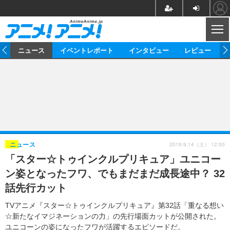
CL
ム
ニュース
イベントレポート
インタビュー
レビュー
ニュース
アニメ
映画/ドラマ
イベントレポート
マンガ
ノベル
アニメ
映画
インタビュー
音楽
声優
ライブ
舞台
スタッフ
声優
レビュー
2019.9.14（土） 12:00
ニュース
「スター☆トゥインクルプリキュア」ユニコー
ゲーム
グッズ
海外イベント
ビジネス
俳優・タレント
アーティスト
アニメ
実写
動画
ン姿となったフワ、でもまだまだ成長途中？ 32
イベント
海外
ビジネス
書評
イベント
アニメ
映画/ドラマ
連載・コラム
話先行カット
ゲーム
座談会
アニメ！アニメ！TV
ABEMA Cafe
TVアニメ『スター☆トゥインクルプリキュア』第32話「重なる想い
☆新たなイマジネーションの力」の先行場面カットが公開された。
ユニコーンの姿になったフワが活躍するエピソードだ。