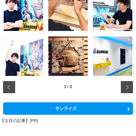
‹
1
/
2
サンライズ
【注目の記事】[PR]