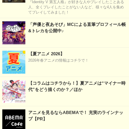
『Identity V 第五人格』が好きな人やプレイしたことある
人、全くプレイしたことがない人など、様々な4人を集め
てプレイしてみました！
「声優と夜あそび」MCによる直筆プロフィール帳
&トレカを公開中♪
【夏アニメ 2026】
2026年春アニメの情報はコチラで！
【コラムはコチラから！】夏アニメは“マイナー時
代”をどう描くのか？／ほか
アニメを見るならABEMAで！ 充実のラインナッ
プ【PR】