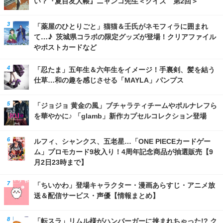
い？『夏目友人帳』ニャンコ先生＜クイズ 第2回＞
「薬屋のひとりごと」猫猫＆壬氏がネモフィラに囲まれ
て…♪ 茨城県コラボの限定グッズが登場！クリアファイル
やポストカードなど
「忍たま」五年生＆六年生をイメージ！手裏剣、髪を結う
仕草…和の趣を感じさせる「MAYLA」パンプス
「ジョジョ 黄金の風」ブチャラティチームやポルナレフら
を華やかに♪ 「glamb」新作カプセルコレクション登場
ルフィ、シャンクス、五老星…「ONE PIECEカードゲー
ム」プロモカード9枚入り！4周年記念商品が抽選販売【9
月2日23時まで】
「ちいかわ」登場キャラクター・漫画あらすじ・アニメ放
送＆配信サービス・声優【情報まとめ】
「転スラ」リムル様がハンバーガーに挟まれちゃった!? ク