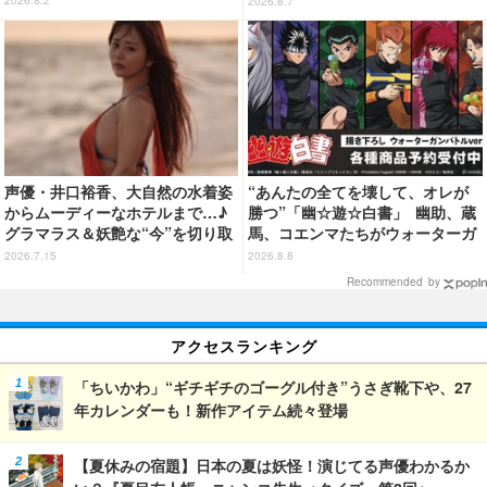
2026.8.2
2026.8.7
SJ「ワンピース・プレミア・サマ
り」開催【茨城県】
ー」が開幕】
声優・井口裕香、大自然の水着姿
“あんたの全てを壊して、オレが
からムーディーなホテルまで…♪
勝つ”「幽☆遊☆白書」 幽助、蔵
グラマラス＆妖艶な“今”を切り取
馬、コエンマたちがウォーターガ
り！3冊目写真集が発売中
ンバトル!? 新作グッズが登場☆
2026.7.15
2026.8.8
Recommended by
アクセスランキング
「ちいかわ」“ギチギチのゴーグル付き”うさぎ靴下や、27
年カレンダーも！新作アイテム続々登場
【夏休みの宿題】日本の夏は妖怪！演じてる声優わかるか