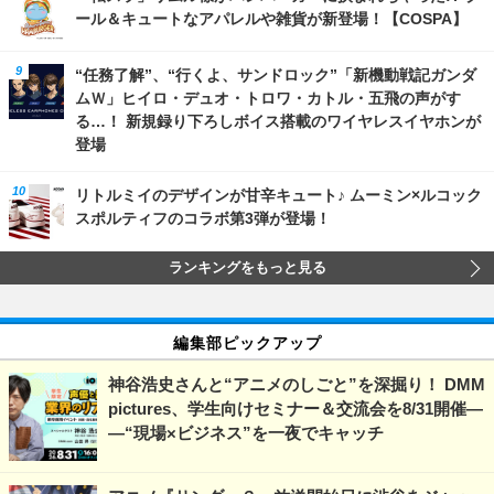
ール＆キュートなアパレルや雑貨が新登場！【COSPA】
“任務了解”、“行くよ、サンドロック”「新機動戦記ガンダ
ムＷ」ヒイロ・デュオ・トロワ・カトル・五飛の声がす
る…！ 新規録り下ろしボイス搭載のワイヤレスイヤホンが
登場
リトルミイのデザインが甘辛キュート♪ ムーミン×ルコック
スポルティフのコラボ第3弾が登場！
ランキングをもっと見る
編集部ピックアップ
神谷浩史さんと“アニメのしごと”を深掘り！ DMM
pictures、学生向けセミナー＆交流会を8/31開催―
―“現場×ビジネス”を一夜でキャッチ