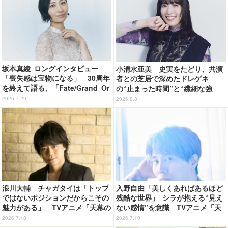
坂本真綾 ロングインタビュー
小清水亜美 史実をたどり、共演
「喪失感は宝物になる」 30周年
者との芝居で深めたドレゲネ
を終えて語る、「Fate/Grand Or
の“止まった時間”と“繊細な強
der」11年の軌跡とベストアルバ
さ” TVアニメ「天幕のジャード
2026.7.29
2026.8.3
ム「余韻」
ゥーガル」インタビュー（９）
浪川大輔 チャガタイは「トップ
入野自由「美しくあればあるほど
ではないポジションだからこその
残酷な世界」 シラが抱える“見え
魅力がある」 TVアニメ「天幕の
ない感情”を意識 TVアニメ「天
ジャードゥーガル」インタビュー
幕のジャードゥーガル」インタビ
2026.7.18
2026.7.10
（７）
ュー（４）