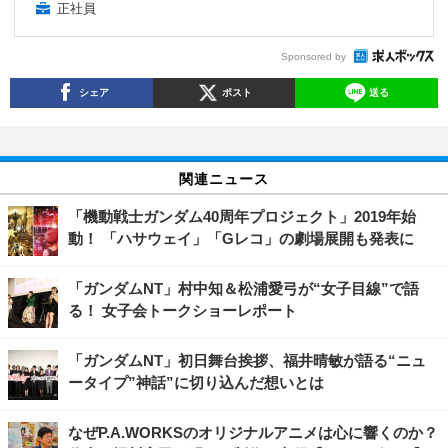
正社員
Sponsored by
シェア
ポスト
送る
関連ニュース
「機動戦士ガンダム40周年プロジェクト」2019年始
動！ 「ハサウェイ」「Gレコ」の劇場展開も発表に
「ガンダムNT」村中知＆松浦愛弓が“女子目線”で語
る！ 女子会トークショーレポート
「ガンダムNT」初日舞台挨拶、福井晴敏が語る“ニュ
ータイプ”神話”に切り込んだ想いとは
なぜP.A.WORKSのオリジナルアニメは心に響くのか？