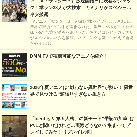
アニメ『サンダー３』放送開始日に渋谷をジャッ
ク！学ラン33人が大捜索、カミナリがスペシャル
ネタ披露
TVアニメ『サンダー３』の放送開始を記念し、7月8日に
渋谷で街頭イベントが開催された。学ラン33人が主人公の
妹を探す設定で渋谷を練り歩き、お笑いコンビ・カミナリ
がスペシャルネタを披露。ハプニングも笑いに変えて会場
を盛り上げた。
DMM TVで視聴可能なアニメを紹介！
2026年夏アニメは“戦わない異世界”が熱い！ 異世
界で見つける“頑張りすぎない生き方
「Identity V 第五人格」の新モード“手記の加筆”は
PvEと聞いたけれど…実際どうなの？集まってプ
レイしてみた！【プレイレポ】