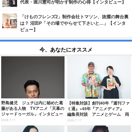
代表・堀川憲司が明かす制作の心得【インタビュー】
「けものフレンズ2」制作会社トマソン、抜擢の舞台裏
は？ 沼田P「その場でやらせて下さいと…」【インタ
ビュー】
今、あなたにオススメ
野島健児 ジュチは内に秘めた葛
【特集対談】創刊40年『週刊ファ
藤がある人物 TVアニメ「天幕の
ミ通』×45年『アニメディア』
ジャードゥーガル」インタビュー
編集長対談 アニメとゲーム 両
（６）
誌の歩みが語る“雑誌の今”
2026.7.17
2026.7.17