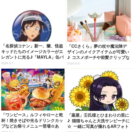
「名探偵コナン」新一、蘭、怪盗
「CCさくら」夢の杖や魔法陣デ
キッドたちのイメージカラーがエ
ザインのメイクアイテムが可愛い
レガントに光る♪「MAYLA」缶バ
♪ コスメポーチや前髪クリップな
ッジの全種セットがお得に！【3
ど…毎日使いたい!!「タイトーく
2026.8.7
2026.8.8
0％オフセール】
じ」【8月28日～】
「ワンピース」ルフィやローと乾
「薬屋」壬氏様とひまわりの里に
杯！焼きそばや光るドリンクカッ
♪ 猫猫ちゃんと大洗サンビーチに
プなどお祭りメニュー登場☆あ
☆ 一緒に写真が撮れるARフォト
の“麦わら帽子”もグッズ化!? 【U
スポット企画「猫猫・壬氏と夏巡