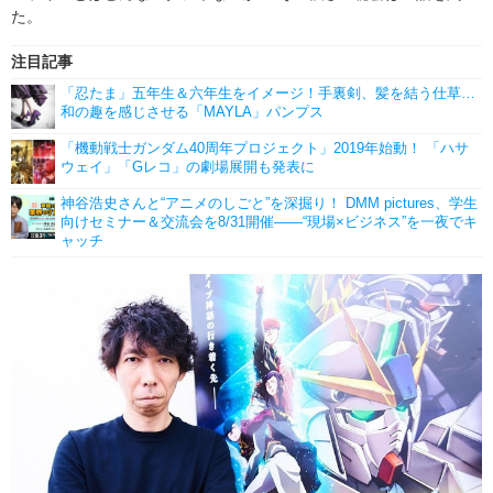
た。
注目記事
「忍たま」五年生＆六年生をイメージ！手裏剣、髪を結う仕草…
和の趣を感じさせる「MAYLA」パンプス
「機動戦士ガンダム40周年プロジェクト」2019年始動！ 「ハサ
ウェイ」「Gレコ」の劇場展開も発表に
神谷浩史さんと“アニメのしごと”を深掘り！ DMM pictures、学生
向けセミナー＆交流会を8/31開催――“現場×ビジネス”を一夜でキ
ャッチ