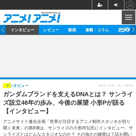
CL
ト
インタビュー
レビュー
動画
連載・コラム
ニュース
アニメ
映画/ドラマ
イベントレポート
マンガ
ノベル
アニメ
映画
インタビュー
音楽
声優
ライブ
舞台
スタッフ
声優
レビュー
2018.12.20（木） 20:00
インタビュー
ガンダムブランドを支えるDNAとは？ サンライ
ゲーム
グッズ
海外イベント
ビジネス
俳優・タレント
アーティスト
アニメ
実写
動画
ズ設立46年の歩み、今後の展望 小形Pが語る
イベント
海外
ビジネス
書評
イベント
アニメ
映画/ドラマ
連載・コラム
【インタビュー】
ゲーム
座談会
アニメ！アニメ！TV
ABEMA Cafe
アニメサイト連合企画「世界が注目するアニメ制作スタジオが切り
開く未来」の第8弾は、サンライズの小形尚弘氏にインタビュー。サ
ンライズとはどんなスタジオなのか？ その強さの秘密は？話を聞い