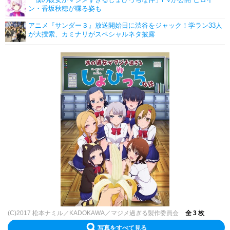
「僕の彼女がマジメすぎるしょびっちな件」PVが公開 ヒロイ
ン・香坂秋穂が喋る姿も
アニメ『サンダー３』放送開始日に渋谷をジャック！学ラン33人
が大捜索、カミナリがスペシャルネタ披露
(C)2017 松本ナミル／KADOKAWA／マジメ過ぎる製作委員会
全 3 枚
写真をすべて見る