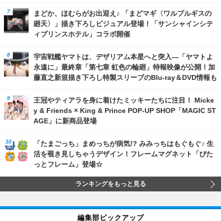
まどか、ほむらがお出迎え♪ 「まどマギ〈ワルプルギスの
廻天〉」描き下ろしビジュアル登場！「サンシャインシテ
ィプリンスホテル」コラボ開催
宇宙戦艦ヤマトは、デザリアム本星へと突入―「ヤマトよ
永遠に」最終章「第七章 虹色の輪廻」特報映像が公開！加
藤直之新規描き下ろし特製スリーブのBlu-ray＆DVD情報も
王冠やティアラを身に着けたミッキーたちに注目！ Micke
y & Friends × King & Prince POP-UP SHOP「MAGIC ST
AGE」に新商品登場
「たまごっち」まめっちが病気!? みみっちはもぐもぐ♪ 生
活を覗き見しちゃうデザイン！フレームマグネット「ぴた
っとフレーム」登場☆
ランキングをもっと見る
編集部ピックアップ