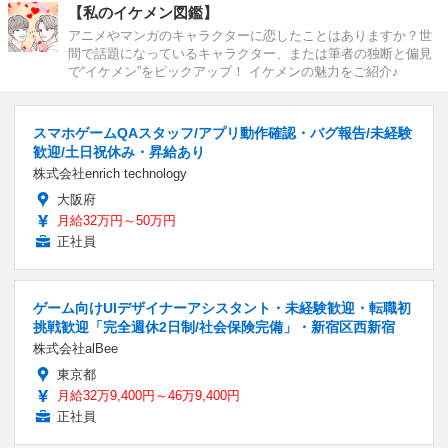
【私のイケメン図鑑】
アニメやマンガのキャラクターに恋したことはありますか？世
間で話題になっているキャラクター、または筆者の独断と偏見
で“イケメン”をピックアップ！ イケメンの魅力をご紹介♪
スマホゲームQAスタッフ/アプリ動作確認・バグ報告/未経験
歓迎/土日祝休み・昇給あり
株式会社enrich technology
大阪府
月給32万円～50万円
正社員
ゲーム向けUIデザイナーアシスタント・未経験歓迎・転職初
挑戦歓迎「完全週休2日制/社会保険完備」・新宿区西新宿
株式会社alBee
東京都
月給32万9,400円～46万9,400円
正社員