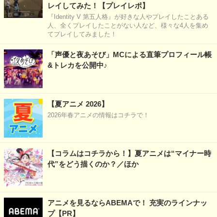
レイしてみた！【プレイレポ】
『Identity V 第五人格』が好きな人やプレイしたことある
人、全くプレイしたことがない人など、様々な4人を集め
てプレイしてみました！
「声優と夜あそび」MCによる直筆プロフィール帳
&トレカを公開中♪
【夏アニメ 2026】
2026年春アニメの情報はコチラで！
【コラムはコチラから！】夏アニメは“マイナー時
代”をどう描くのか？／ほか
アニメを見るならABEMAで！ 充実のラインナッ
プ【PR】