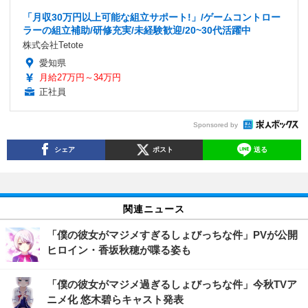
「月収30万円以上可能な組立サポート!」/ゲームコントロー
ラーの組立補助/研修充実/未経験歓迎/20~30代活躍中
株式会社Tetote
愛知県
月給27万円～34万円
正社員
Sponsored by
シェア
ポスト
送る
関連ニュース
「僕の彼女がマジメすぎるしょびっちな件」PVが公開
ヒロイン・香坂秋穂が喋る姿も
「僕の彼女がマジメ過ぎるしょびっちな件」今秋TVア
ニメ化 悠木碧らキャスト発表