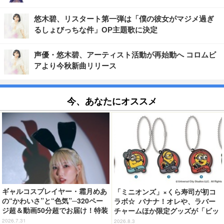
悠木碧、リスタート第一弾は「僕の彼女がマジメ過ぎ
るしょびっちな件」OP主題歌に決定
声優・悠木碧、アーティスト活動が再始動へ コロムビ
アより今秋新曲リリース
今、あなたにオススメ
ギャルコスプレイヤー・霜月めあ
「ミニオンズ」×くら寿司が初コ
の“かわいさ”と“色気”─320ペー
ラボ☆ バナナ！オレや、ラバー
ジ超＆動画50分超でお届け！特装
チャームほか限定グッズが「ビッ
合本版のデジタル写真集が登場
くらポン！」に登場【8月7日～】
2026.7.31
2026.8.3