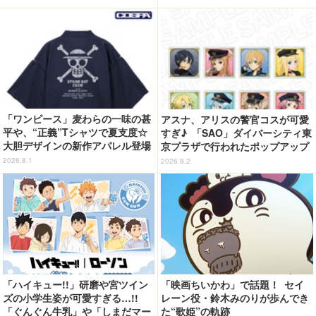
「ワンピース」麦わらの一味の甚
アスナ、アリスの警官コスが可愛
平や、“正義”Tシャツで夏支度☆
すぎ♪ 「SAO」ダイバーシティ東
大胆デザインの新作アパレル登場
京プラザで行われたポップアップ
【COSPA】
ショップの事後通販がスタート！
2026.8.1
2026.8.2
「ハイキュー!!」研磨や宮ツイン
「映画ちいかわ」で話題！ セイ
ズの小学生姿が可愛すぎる…!!
レーン役・鈴木みのりが歩んでき
「ぐんぐん牛乳」や「しまだマー
た“歌姫”の軌跡