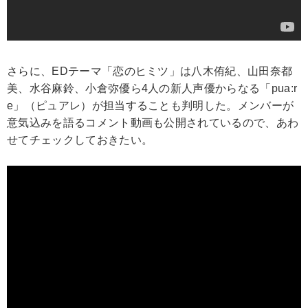
さらに、EDテーマ「恋のヒミツ」は八木侑紀、山田奈都
美、水谷麻鈴、小倉弥優ら4人の新人声優からなる「pua:r
e」（ピュアレ）が担当することも判明した。メンバーが
意気込みを語るコメント動画も公開されているので、あわ
せてチェックしておきたい。