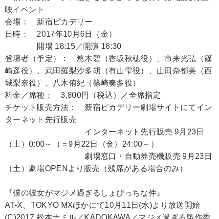
映イベント
会場： 新宿ピカデリー
日時： 2017年10月6日（金）
開場 18:15／開演 18:30
登壇者（予定）： 悠木碧（香坂秋穂役）、市来光弘（篠
崎遥役）、武田羅梨沙多胡（有山雫役）、山田奈都美（西
城梨奈役）、八木侑紀（篠崎奏多役）
料金／席種： 3,800円（税込）／全席指定
チケット販売方法： 新宿ピカデリー劇場サイトにてイン
ターネット先行販売
インターネット先行販売 9月23日
（土）0:00～（＝9月22日（金）24:00～）
劇場窓口・自動券売機販売 9月23日
（土）劇場OPENより販売（残席がある場合のみ）
『僕の彼女がマジメ過ぎるしょびっちな件』
AT-X、TOKYO MXほかにて10月11日(水)より放送開始
(C)2017 松本ナミル／KADOKAWA／マジメ過ぎる製作委