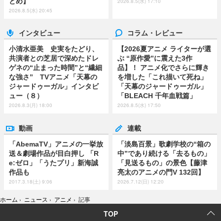
とめ】
2026.8.5(水) 17:10
2026.8.5(水) 20:45
インタビュー
コラム・レビュー
小清水亜美 史実をたどり、
【2026夏アニメ ライターが選
共演者との芝居で深めたドレ
ぶ “原作愛”に震えた3作
ゲネの“止まった時間”と“繊細
品】！ アニメ化でさらに輝き
な強さ” TVアニメ「天幕の
を増した「これ描いて死ね」
ジャードゥーガル」インタビ
「天幕のジャードゥーガル」
ュー（８）
「BLEACH 千年血戦篇」
2026.8.3(月) 18:00
2026.8.5(水) 17:50
動画
連載
「AbemaTV」アニメの一挙放
「淡島百景」歌劇学校の“箱の
送＆劇場作品が目白押し 「R
中”であり続ける「去るもの」
e:ゼロ」「うたプリ」新海誠
「見送るもの」の景色【藤津
作品も
亮太のアニメの門V 132回】
2017.3.18(土) 9:06
2026.7.12(日) 12:20
ホーム
›
ニュース
›
アニメ
›
記事
TOP