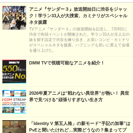
アニメ『サンダー３』放送開始日に渋谷をジャッ
ク！学ラン33人が大捜索、カミナリがスペシャル
ネタ披露
TVアニメ『サンダー３』の放送開始を記念し、7月8日に
渋谷で街頭イベントが開催された。学ラン33人が主人公の
妹を探す設定で渋谷を練り歩き、お笑いコンビ・カミナリ
がスペシャルネタを披露。ハプニングも笑いに変えて会場
を盛り上げた。
DMM TVで視聴可能なアニメを紹介！
2026年夏アニメは“戦わない異世界”が熱い！ 異世
界で見つける“頑張りすぎない生き方
「Identity V 第五人格」の新モード“手記の加筆”は
PvEと聞いたけれど…実際どうなの？集まってプ