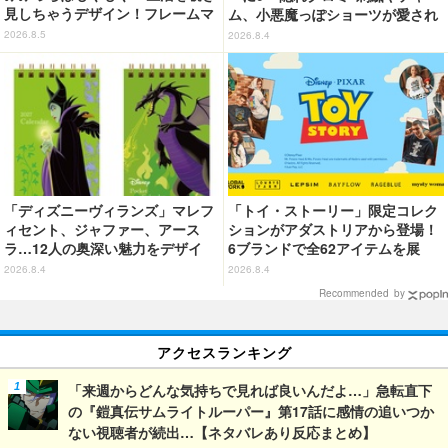
見しちゃうデザイン！フレームマ
ム、小悪魔っぽショーツが愛され
グネット「ぴたっとフレーム」登
度満点◎
2026.8.5
2026.8.4
場☆
「ディズニーヴィランズ」マレフ
「トイ・ストーリー」限定コレク
ィセント、ジャファー、アース
ションがアダストリアから登場！
ラ…12人の奥深い魅力をデザイ
6ブランドで全62アイテムを展
ン！2027年版ポケットカレンダー
開 店舗で購入するとオリジナル
2026.8.4
2026.8.4
発売
マグネットをプレゼント☆
Recommended by
アクセスランキング
「来週からどんな気持ちで見れば良いんだよ…」急転直下
の『鎧真伝サムライトルーパー』第17話に感情の追いつか
ない視聴者が続出…【ネタバレあり反応まとめ】