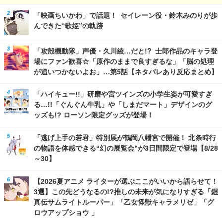
「映画ちいかわ」で話題！ セイレーン役・鈴木みのりが歩
んできた“歌姫”の軌跡
「攻殻機動隊」声優・久川綾…だと!? 士郎作品のキャラ登
場にファン歓喜☆「原作のままで良すぎるな」「脳の処理
が追いつかないよお」…第5話【ネタバレあり反応まとめ】
「ハイキュー!!」研磨や宮ツインズの小学生姿が可愛すぎ
る…!!「ぐんぐん牛乳」や「しまだマート」デザインのグ
ッズも!? ローソン限定グッズが登場！
「逃げ上手の若君」特別展が鶴岡八幡宮で開催！ 北条時行
の物語を体感できる“幻の展覧会”が3日間限定で登場【8/28
～30】
【2026夏アニメ ライターが選ぶここがいいから語らせて！
3選】この先どうなるの!?推しの未来が気になりすぎる「鎧
真伝サムライトルーパー」「乙女怪獣キャラメリゼ」「グ
ロウアップショウ 」