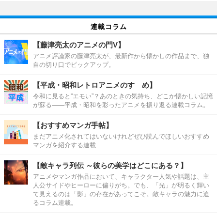
連載コラム
【藤津亮太のアニメの門V】
アニメ評論家の藤津亮太が、最新作から懐かしの作品まで、独
自の切り口でピックアップ。
【平成・昭和レトロアニメのすゝめ】
令和に見ると“エモい”？あのときの気持ち、どこか懐かしい記憶
が蘇る――平成・昭和を彩ったアニメを振り返る連載コラム。
【おすすめマンガ手帖】
まだアニメ化されてはいないけれどぜひ読んでほしいおすすめ
マンガを紹介する連載
【敵キャラ列伝 ～彼らの美学はどこにある？】
アニメやマンガ作品において、キャラクター人気や話題は、主
人公サイドやヒーローに偏りがち。でも、「光」が明るく輝い
て見えるのは「影」の存在があってこそ。敵キャラの魅力に迫
るコラム連載。