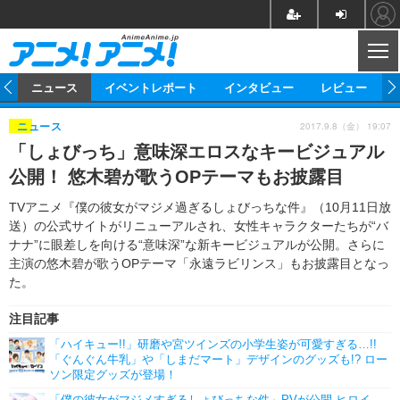
CL
ム
ニュース
イベントレポート
インタビュー
レビュー
2017.9.8（金） 19:07
ニュース
ニュース
「しょびっち」意味深エロスなキービジュアル
アニメ
映画/ドラマ
イベントレポート
公開！ 悠木碧が歌うOPテーマもお披露目
マンガ
ノベル
アニメ
映画
インタビュー
TVアニメ『僕の彼女がマジメ過ぎるしょびっちな件』（10月11日放
送）の公式サイトがリニューアルされ、女性キャラクターたちが“バ
音楽
声優
ライブ
舞台
スタッフ
声優
レビュー
ナナ”に眼差しを向ける“意味深”な新キービジュアルが公開。さらに
主演の悠木碧が歌うOPテーマ「永遠ラビリンス」もお披露目となっ
ゲーム
グッズ
海外イベント
ビジネス
俳優・タレント
アーティスト
アニメ
実写
動画
た。
イベント
海外
ビジネス
書評
イベント
アニメ
映画/ドラマ
注目記事
連載・コラム
「ハイキュー!!」研磨や宮ツインズの小学生姿が可愛すぎる…!!
ゲーム
座談会
アニメ！アニメ！TV
ABEMA Cafe
「ぐんぐん牛乳」や「しまだマート」デザインのグッズも!? ロー
ソン限定グッズが登場！