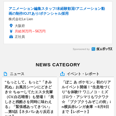
アニメーション編集スタッフ/未経験歓迎/アニメーション動
画の制作/OJTあり/ポテンシャル採用
株式会社Le Lien
大阪府
月給30万円～56万円
正社員
Sponsored by
NEWS CATEGORY
ニュース
イベント・レポート
“もっとして。もっと”「きみ
「ぽこ あ ポケモン」初のリア
死ぬ」お風呂シーンにどきど
ルイベント開催！“生息地づく
き☆ ちゅーしてたエスタ先輩
り”を体験!? ワニノコ・ミズ
（CV.白石晴香）も登場！「美
ゴロウ・アシマリもワクワク
しさと残酷さを同時に味わえ
☆ 「ブクブクうみぞこの街」i
る」「緊張感あってきつい」
n横浜赤レンガ倉庫 ～8月9日
…第5話【ネタバレあり反応ま
まで【レポート】