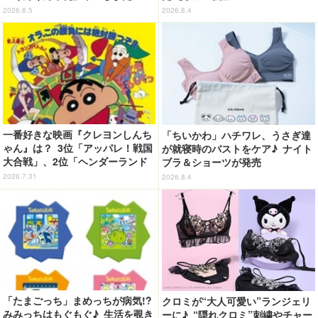
ト」デザインのグッズも!? ロー
2026.8.5
2026.8.4
ソン限定グッズが登場！
一番好きな映画『クレヨンしんち
「ちいかわ」ハチワレ、うさぎ達
ゃん』は？ 3位「アッパレ！戦国
が就寝時のバストをケア♪ ナイト
大合戦」、2位「ヘンダーランド
ブラ＆ショーツが発売
の大冒険」、1位は…？【『映画
2026.7.31
2026.8.4
クレヨンしんちゃん 奇々怪々！
オラの妖怪バケ～ション』公開記
念】
「たまごっち」まめっちが病気!?
クロミが“大人可愛い”ランジェリ
みみっちはもぐもぐ♪ 生活を覗き
ーに♪ “隠れクロミ”刺繍やチャー