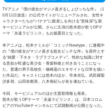
TVアニメ『僕の彼女がマジメ過ぎるしょびっちな件』（1
0月11日放送）の公式サイトがリニューアルされ、女性キ
ャラクターたちが“バナナ”に眼差しを向ける“意味深”な新
キービジュアルが公開。さらに主演の悠木碧が歌うOPテ
ーマ「永遠ラビリンス」もお披露目となった。
本アニメは、松本ナミルが「コミックNewtype」に連載中
の『僕の彼女がマジメ過ぎる処女ビッチな件』を原作とす
る“純愛・下ネタ・ラブラブコメディ”。性的な知識に対す
る意欲が旺盛な美少女・香坂秋穂と付き合うことになっ
た、普通の男子高校生・篠崎遥のエキサイトな日常を描い
た作品だ。キャストには悠木のほか、市来光弘、武田羅梨
沙多胡、山田奈都美、八木侑紀らが名を連ねている。
今回、キービジュアルのほか主題歌情報も発表。
悠木が歌うOPテーマ「永遠ラビリンス」は、日本コロム
ビアのYouTubeチャンネルにて試聴動画が公開となった。