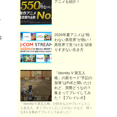
アニメを紹介！
シ
ト
2026年夏アニメは“戦
は
わない異世界”が熱い！
異世界で見つける“頑張
りすぎない生き方
。
「Identity V 第五人
格」の新モード“手記の
加筆”はPvEと聞いたけ
れど…実際どうなの？
集まってプレイしてみ
た！【プレイレポ】
『Identity V 第五人格』が好きな人やプレイしたこ
とある人、全くプレイしたことがない人など、様々
な4人を集めてプレイしてみました！