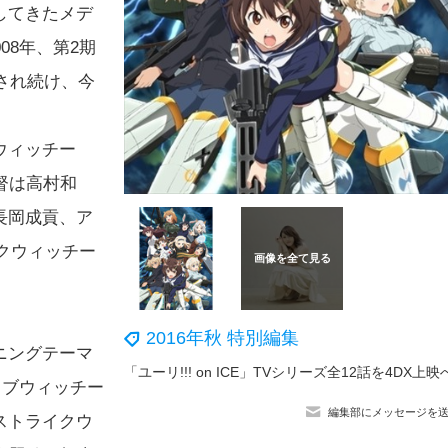
してきたメデ
08年、第2期
売され続け、今
ウィッチー
督は高村和
長岡成貢、ア
イクウィッチー
2016年秋 特別編集
ニングテーマ
「ユーリ!!! on ICE」TVシリーズ全12話を4DX上映
イブウィッチー
編集部にメッセージを
ストライクウ