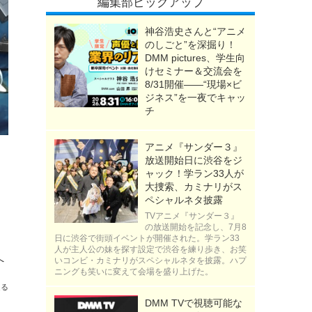
編集部ピックアップ
神谷浩史さんと“アニメ
のしごと”を深掘り！
DMM pictures、学生向
けセミナー＆交流会を
8/31開催――“現場×ビ
ジネス”を一夜でキャッ
チ
アニメ『サンダー３』
放送開始日に渋谷をジ
ャック！学ラン33人が
大捜索、カミナリがス
ペシャルネタ披露
TVアニメ『サンダー３』
の放送開始を記念し、7月8
日に渋谷で街頭イベントが開催された。学ラン33
人が主人公の妹を探す設定で渋谷を練り歩き、お笑
へ
いコンビ・カミナリがスペシャルネタを披露。ハプ
ニングも笑いに変えて会場を盛り上げた。
送る
DMM TVで視聴可能な