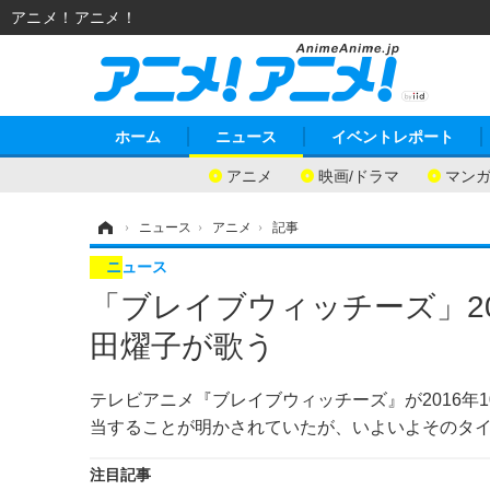
アニメ！アニメ！
ホーム
ニュース
イベントレポート
アニメ
映画/ドラマ
マン
ホーム
›
ニュース
›
アニメ
›
記事
ニュース
「ブレイブウィッチーズ」2
田燿子が歌う
テレビアニメ『ブレイブウィッチーズ』が2016年
当することが明かされていたが、いよいよそのタ
注目記事