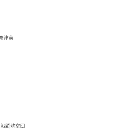
奈津美
実
統合戦闘航空団