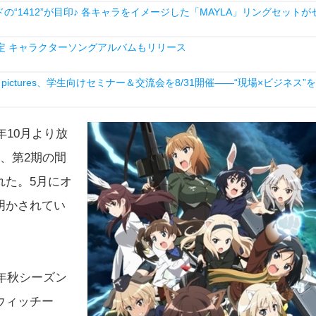
1412”が目印♪ 各キャラをイメージした「MAYLA」リングセットが
決定 キャラクターソングアルバムもリリース
ictures、学生向けセミナー＆交流会を8/31開催――“現場×ビジネス”を
年10月より放
、第2期の間
れた。5月にオ
明かされてい
年秋シーズン
ウィッチー