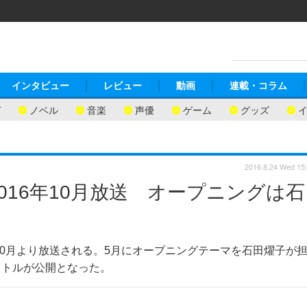
インタビュー
レビュー
動画
連載・コラム
ガ
ノベル
音楽
声優
ゲーム
グッズ
2016.8.24 Wed 15
016年10月放送 オープニングは石
10月より放送される。5月にオープニングテーマを石田燿子が
イトルが公開となった。