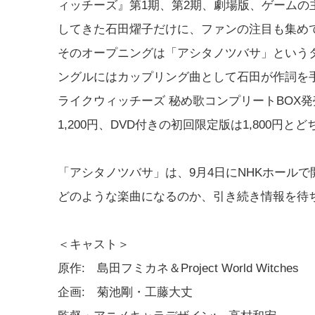
ィッチーズ』第1期、第2期、劇場版、ゲームの
してきた石田燿子だけに、ファンの注目も集め
そのオープニングは「アシタノツバサ」というタ
ングルにはカップリング曲として石田が作詞を
ライクウィッチーズ 秘め歌コンプリートBOX
1,200円、DVD付きの初回限定版は1,800円
「アシタノツバサ」は、9月4日にNHKホール
どのような楽曲になるのか、引き続き情報を待
＜キャスト＞
原作: 島田フミカネ＆Project World Witches
企画: 菊池剛・工藤大丈