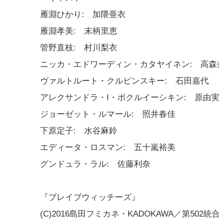
雁淵ひかり: 加隈亜衣
雁淵孝美: 末柄里恵
管野直枝: 村川梨衣
ニッカ・エドワーディン・カタヤイネン: 高森
ヴァルトルート・クルピンスキー: 石田嘉代
アレクサンドラ・I・ポクルイーシキン: 原由
ジョーゼット・ルマール: 照井春佳
下原定子: 水谷麻鈴
エディータ・ロスマン: 五十嵐裕美
グンドュラ・ラル: 佐藤利奈
『ブレイブウィッチーズ』
(C)2016島田フミカネ・KADOKAWA／第502