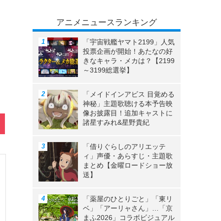
アニメニュースランキング
「宇宙戦艦ヤマト2199」人気
投票企画が開始！あたなの好
きなキャラ・メカは？【2199
～3199総選挙】
「メイドインアビス 目覚める
神秘」主題歌聴ける本予告映
像お披露目！追加キャストに
諸星すみれ&星野貴紀
「借りぐらしのアリエッテ
ィ」声優・あらすじ・主題歌
まとめ【金曜ロードショー放
送】
「薬屋のひとりごと」「東リ
ベ」「アーリャさん」…「京
まふ2026」コラボビジュアル