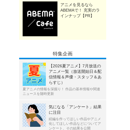
アニメを見るなら
ABEMAで！ 充実のラ
インナップ【PR】
特集企画
【2026夏アニメ】7月放送の
アニメ一覧（放送開始日＆配
信情報＆声優・スタッフ＆あ
らすじ）
夏アニメの情報を深掘り！ 作品の基本情報や関連
ニュースを随時更新
気になる「アンケート」結果
に注目
続編を作ってほしい作品やアニメ
化してほしい作品などについてア
ンケート、その結果を公開