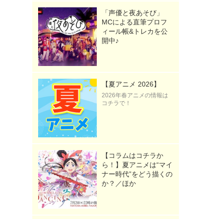
「声優と夜あそび」
MCによる直筆プロフ
ィール帳&トレカを公
開中♪
【夏アニメ 2026】
2026年春アニメの情報は
コチラで！
【コラムはコチラか
ら！】夏アニメは“マイ
ナー時代”をどう描くの
か？／ほか