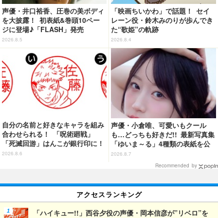
声優・井口裕香、圧巻の美ボディ
「映画ちいかわ」で話題！ セイ
を大披露！ 初表紙&巻頭10ペー
レーン役・鈴木みのりが歩んでき
ジに登場♪「FLASH」発売
た“歌姫”の軌跡
2026.8.5
2026.8.4
自分の名前と好きなキャラを組み
声優・小倉唯、可愛いもクール
合わせられる！ 「呪術廻戦」
も…どっちも好きだ!! 最新写真集
「死滅回游」はんこが銀行印に！
「ゆいま～る」4種類の表紙を公
虎杖悠仁、乙骨憂太ら16キャラ追
開！「成長した私の姿を楽しんで
2026.8.6
2026.8.7
加で全104種
いただけたら」
Recommended by
アクセスランキング
「ハイキュー!!」西谷夕役の声優・岡本信彦が”リベロ”を