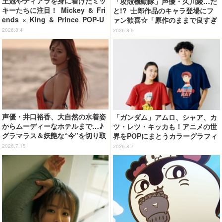
王冠やティアラを身に着けたミッ
「攻殻機動隊」声優・久川綾…だ
キーたちに注目！ Mickey & Fri
と!? 士郎作品のキャラ登場にフ
ends × King & Prince POP-U
ァン歓喜☆「原作のままで良すぎ
P SHOP「MAGIC STAGE」に新
るな」「脳の処理が追いつかない
2026.8.4
2026.8.5
商品登場
よお」…第5話【ネタバレあり反
応まとめ】
声優・井口裕香、大自然の水着姿
「ガンダム」アムロ、シャア、カ
からムーディーなホテルまで…♪
ツ・レツ・キッカも！アニメの世
グラマラス＆妖艶な“今”を切り取
界をPOPにまとうカラーグラフィ
り！3冊目写真集が発売中
ックTシャツが新登場
2026.7.15
2026.8.7