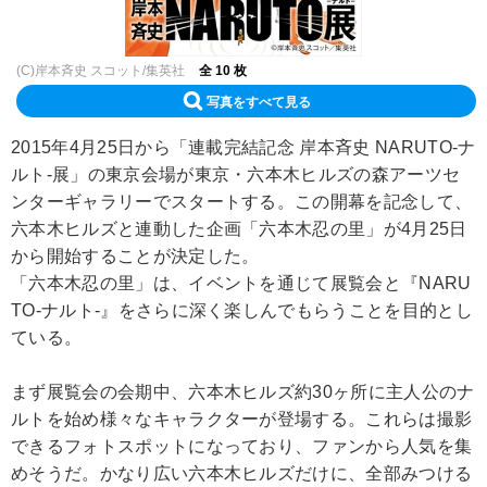
(C)岸本斉史 スコット/集英社
全 10 枚
写真をすべて見る
2015年4月25日から「連載完結記念 岸本斉史 NARUTO-ナ
ルト-展」の東京会場が東京・六本木ヒルズの森アーツセ
ンターギャラリーでスタートする。この開幕を記念して、
六本木ヒルズと連動した企画「六本木忍の里」が4月25日
から開始することが決定した。
「六本木忍の里」は、イベントを通じて展覧会と『NARU
TO-ナルト-』をさらに深く楽しんでもらうことを目的とし
ている。
まず展覧会の会期中、六本木ヒルズ約30ヶ所に主人公のナ
ルトを始め様々なキャラクターが登場する。これらは撮影
できるフォトスポットになっており、ファンから人気を集
めそうだ。かなり広い六本木ヒルズだけに、全部みつける