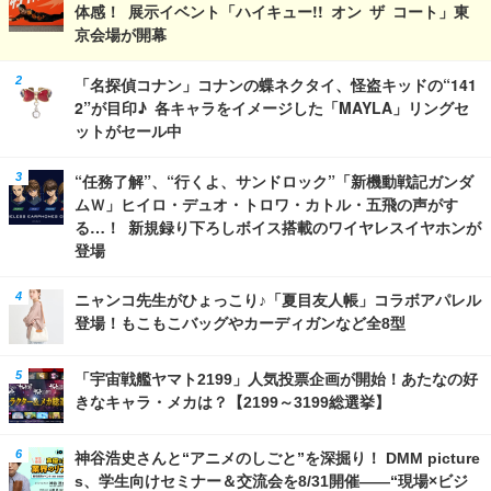
体感！ 展示イベント「ハイキュー!! オン ザ コート」東
京会場が開幕
「名探偵コナン」コナンの蝶ネクタイ、怪盗キッドの“141
2”が目印♪ 各キャラをイメージした「MAYLA」リングセ
ットがセール中
“任務了解”、“行くよ、サンドロック”「新機動戦記ガンダ
ムＷ」ヒイロ・デュオ・トロワ・カトル・五飛の声がす
る…！ 新規録り下ろしボイス搭載のワイヤレスイヤホンが
登場
ニャンコ先生がひょっこり♪「夏目友人帳」コラボアパレル
登場！もこもこバッグやカーディガンなど全8型
「宇宙戦艦ヤマト2199」人気投票企画が開始！あたなの好
きなキャラ・メカは？【2199～3199総選挙】
神谷浩史さんと“アニメのしごと”を深掘り！ DMM picture
s、学生向けセミナー＆交流会を8/31開催――“現場×ビジ