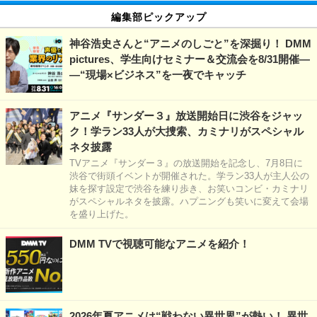
編集部ピックアップ
神谷浩史さんと“アニメのしごと”を深掘り！ DMM
pictures、学生向けセミナー＆交流会を8/31開催―
―“現場×ビジネス”を一夜でキャッチ
アニメ『サンダー３』放送開始日に渋谷をジャッ
ク！学ラン33人が大捜索、カミナリがスペシャル
ネタ披露
TVアニメ『サンダー３』の放送開始を記念し、7月8日に
渋谷で街頭イベントが開催された。学ラン33人が主人公の
妹を探す設定で渋谷を練り歩き、お笑いコンビ・カミナリ
がスペシャルネタを披露。ハプニングも笑いに変えて会場
を盛り上げた。
DMM TVで視聴可能なアニメを紹介！
2026年夏アニメは“戦わない異世界”が熱い！ 異世