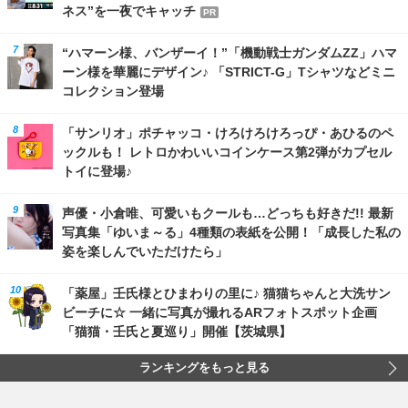
ネス”を一夜でキャッチ
PR
“ハマーン様、バンザーイ！”「機動戦士ガンダムZZ」ハマ
ーン様を華麗にデザイン♪ 「STRICT-G」Tシャツなどミニ
コレクション登場
「サンリオ」ポチャッコ・けろけろけろっぴ・あひるのペ
ックルも！ レトロかわいいコインケース第2弾がカプセル
トイに登場♪
声優・小倉唯、可愛いもクールも…どっちも好きだ!! 最新
写真集「ゆいま～る」4種類の表紙を公開！「成長した私の
姿を楽しんでいただけたら」
「薬屋」壬氏様とひまわりの里に♪ 猫猫ちゃんと大洗サン
ビーチに☆ 一緒に写真が撮れるARフォトスポット企画
「猫猫・壬氏と夏巡り」開催【茨城県】
ランキングをもっと見る