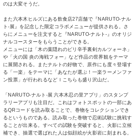
のは大変そうだ。
また六本木ヒルズにある飲食店27店舗で『NARUTO-ナル
ト-展』を記念した限定コラボメニューが提供される。さ
らにメニューを注文すると『NARUTO-ナルト-』のオリジ
ナルコースターをもらうことができる。
メニューには「木の葉隠れのピリ辛手裏剣カルツォーネ」
や「火の国 炎の海戦フォー」など作品の世界観をテーマ
に展開される。またナルトの好物で、原作にも度々登場す
る「一楽」をテーマに「あなたが選ぶ！一楽ラーメンファ
ン投票」が行われるなどｌこちらも盛り沢山だ。
「NARUTO-ナルト-展 六本木忍の里アプリ」のスタンプ
ラリーアプリも注目だ。これはフォトスポットの一部にあ
るQRコードを読み取ることで、巻物をコレクションでき
るというものである。読み取った巻物で忍術試験に挑戦す
ることが出来る。すべての試験を突破すると、火影に立候
補でき、抽選で選ばれた人は似顔絵が火影岩に刻まれる。