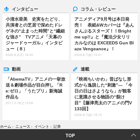
インタビュー
コラム・レビュー
小清水亜美 史実をたどり、
アニメディア9月号は本日発
共演者との芝居で深めたドレ
売！ 表紙&Wカバーは『あん
ゲネの“止まった時間”と“繊細
さんぶるスターズ！！Bright
な強さ” TVアニメ「天幕の
me up!!』と『魔法少女リリ
ジャードゥーガル」インタビ
カルなのは EXCEEDS Gun Bl
ュー（８）
aze Vengeance』！
2026.8.3(月) 18:00
2026.8.7(金) 15:01
動画
連載
「AbemaTV」アニメの一挙放
「映画ちいかわ」昔ばなし形
送＆劇場作品が目白押し 「R
式から逸脱した“刺激”― 「今
e:ゼロ」「うたプリ」新海誠
日の日はさようなら」が観客
作品も
に意識させる物語の“裂け
目”【藤津亮太のアニメの門V
2017.3.18(土) 9:06
133回】
2026.8.7(金) 19:15
ホーム
›
ニュース
›
イベント
›
記事
TOP