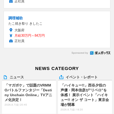
正社員
調理補助
たこ焼き祭り きしたこ
大阪府
月給30万円～84万円
正社員
Sponsored by
NEWS CATEGORY
ニュース
イベント・レポート
「マガポケ」で話題のVRMM
「ハイキュー!!」西谷夕役の
Oバトルファンタジー「Desti
声優・岡本信彦が”リベロ”を
ny Unchain Online」TVアニ
体感！ 展示イベント「ハイキ
メ化決定！
ュー!! オン ザ コート」東京会
場が開幕
2026.8.7(金) 20:45
2026.8.7(金) 18:20