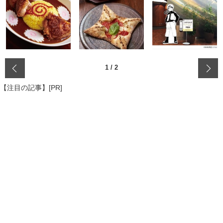
‹
1
/
2
【注目の記事】[PR]