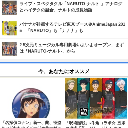
ライブ・スペクタクル「NARUTO-ナルト-」アナログ
とハイテクの融合、ナルトの成長物語
バナナが徘徊するテレビ東京ブース＠AnimeJapan 201
5 「NARUTO」も「ナナナ」も
2.5次元ミュージカル専用劇場いよいよオープン、まず
は「NARUTO-ナルト-」から
今、あなたにオススメ
「名探偵コナン」新一、蘭、怪盗
「呪術廻戦」×牛角コラボ☆ 五条
キッドたちのイメージカラーがエ
の虚式「茈」ゼリードリンクや、