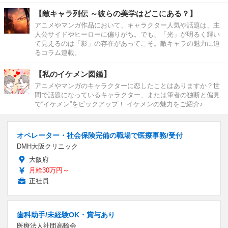
【敵キャラ列伝 ～彼らの美学はどこにある？】
アニメやマンガ作品において、キャラクター人気や話題は、主
人公サイドやヒーローに偏りがち。でも、「光」が明るく輝い
て見えるのは「影」の存在があってこそ。敵キャラの魅力に迫
るコラム連載。
【私のイケメン図鑑】
アニメやマンガのキャラクターに恋したことはありますか？世
間で話題になっているキャラクター、または筆者の独断と偏見
で“イケメン”をピックアップ！ イケメンの魅力をご紹介♪
オペレーター・社会保険完備の職場で医療事務/受付
DMH大阪クリニック
大阪府
月給30万円～
正社員
歯科助手/未経験OK・賞与あり
医療法人社団高輪会