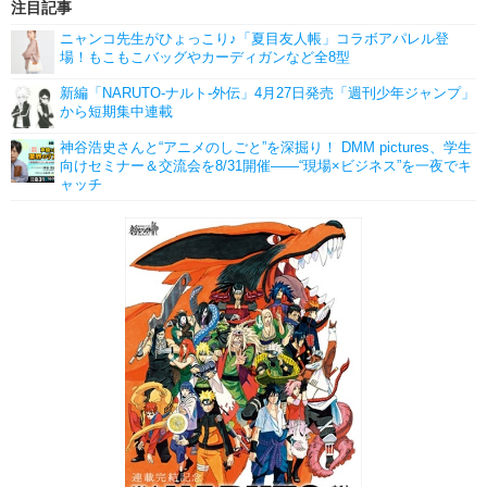
注目記事
ニャンコ先生がひょっこり♪「夏目友人帳」コラボアパレル登
場！もこもこバッグやカーディガンなど全8型
新編「NARUTO-ナルト-外伝」4月27日発売「週刊少年ジャンプ」
から短期集中連載
神谷浩史さんと“アニメのしごと”を深掘り！ DMM pictures、学生
向けセミナー＆交流会を8/31開催――“現場×ビジネス”を一夜でキ
ャッチ