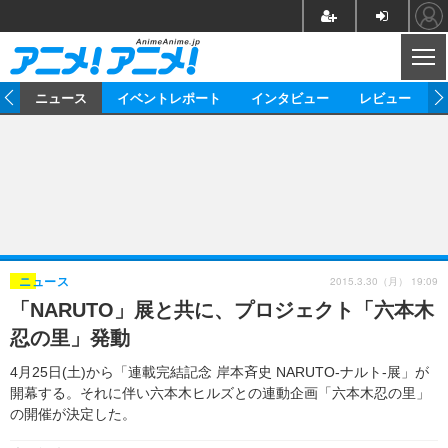
CL
ム
ニュース
イベントレポート
インタビュー
レビュー
ニュース
アニメ
映画/ドラマ
イベントレポート
マンガ
ノベル
アニメ
映画
インタビュー
音楽
声優
ライブ
舞台
スタッフ
声優
レビュー
2015.3.30（月） 19:09
ニュース
「NARUTO」展と共に、プロジェクト「六本木
ゲーム
グッズ
海外イベント
ビジネス
俳優・タレント
アーティスト
アニメ
実写
動画
忍の里」発動
イベント
海外
ビジネス
書評
イベント
アニメ
映画/ドラマ
連載・コラム
4月25日(土)から「連載完結記念 岸本斉史 NARUTO-ナルト-展」が
開幕する。それに伴い六本木ヒルズとの連動企画「六本木忍の里」
ゲーム
座談会
アニメ！アニメ！TV
ABEMA Cafe
の開催が決定した。