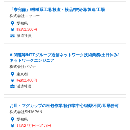
「寮完備」/機械系工場/検査・検品/寮完備/製造/工場
株式会社ニッコー
愛知県
時給1,300円
派遣社員
AI関連等/NTTグループ通信ネットワーク技術業務/土日休み/
ネットワークエンジニア
株式会社パソナ
東京都
時給2,460円
派遣社員
お皿・マグカップの梱包作業/軽作業中心/経験不問/即勤務可
株式会社SNJAPAN
愛知県
月給27万円～34万円