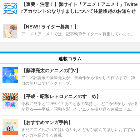
【重要・注意！】弊サイト「アニメ！アニメ！」Twitte
rアカウントのなりすましについて注意喚起のお知らせ
【NEW!! ライター募集！】
アニメ！アニメ！では、記事執筆ライターを募集しています。
連載コラム
【藤津亮太のアニメの門V】
アニメ評論家の藤津亮太が、最新作から懐かしの作品まで、独
自の切り口でピックアップ。
【平成・昭和レトロアニメのすゝめ】
令和に見ると“エモい”？あのときの気持ち、どこか懐かしい記憶
が蘇る――平成・昭和を彩ったアニメを振り返る連載コラム。
【おすすめマンガ手帖】
まだアニメ化されてはいないけれどぜひ読んでほしいおすすめ
マンガを紹介する連載