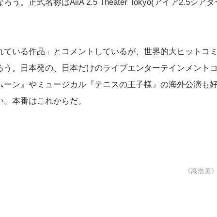
名称はAiiA 2.5 Theater Tokyo(アイア2.5シアタ
れている作品」とコメントしているが、世界的大ヒットコ
ろう。日本発の、日本だけのライブエンターテインメント
ムーン』やミュージカル『テニスの王子様』の海外公演も
い。本番はこれからだ。
《高浩美