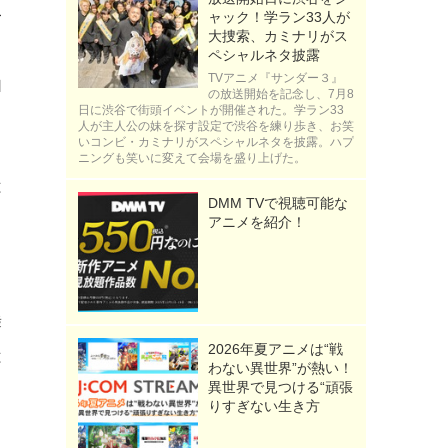
一
ャック！学ラン33人が
大捜索、カミナリがス
ペシャルネタ披露
TVアニメ『サンダー３』
由
の放送開始を記念し、7月8
日に渋谷で街頭イベントが開催された。学ラン33
。
人が主人公の妹を探す設定で渋谷を練り歩き、お笑
いコンビ・カミナリがスペシャルネタを披露。ハプ
ニングも笑いに変えて会場を盛り上げた。
は
DMM TVで視聴可能な
る
アニメを紹介！
舞
2026年夏アニメは“戦
は
わない異世界”が熱い！
異世界で見つける“頑張
りすぎない生き方