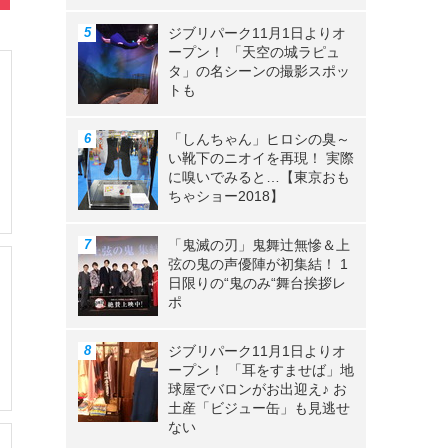
ジブリパーク11月1日よりオ
ープン！ 「天空の城ラピュ
タ」の名シーンの撮影スポッ
トも
「しんちゃん」ヒロシの臭～
い靴下のニオイを再現！ 実際
に嗅いでみると…【東京おも
ちゃショー2018】
「鬼滅の刃」鬼舞辻無慘＆上
弦の鬼の声優陣が初集結！ 1
日限りの“鬼のみ“舞台挨拶レ
ポ
ジブリパーク11月1日よりオ
ープン！ 「耳をすませば」地
球屋でバロンがお出迎え♪ お
土産「ビジュー缶」も見逃せ
ない