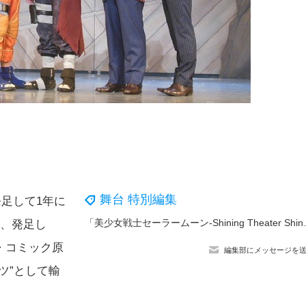
舞台 特別編集
発足して1年に
「美少女戦士セーラームーン-Shining Th
行い、発足し
・コミック原
編集部にメッセージを
ツ”として輸