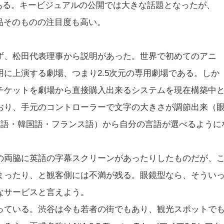
』である。キービジュアルの公開では大きな話題となったが、
作品そのものの注目度も高い。
ず、松田代表理事から説明があった。世界で初めてのアニ
に上演する劇場、つまり2.5次元の専用劇場である。しか
チケットを劇場から直接購入出来るシステムを現在構築中
おり、手元のコントローラーで文字の大きさが調節出来（
国語・韓国語・フランス語）から自分の言語が選べるように
の両脇に英語の字幕スクリーンがあったりしたものだが、
まったり、と観客側には不満が残る。眼鏡型なら、そうい
なサービスと言えよう。
っている。渋谷は今も若者の街でもあり、観光スポットで