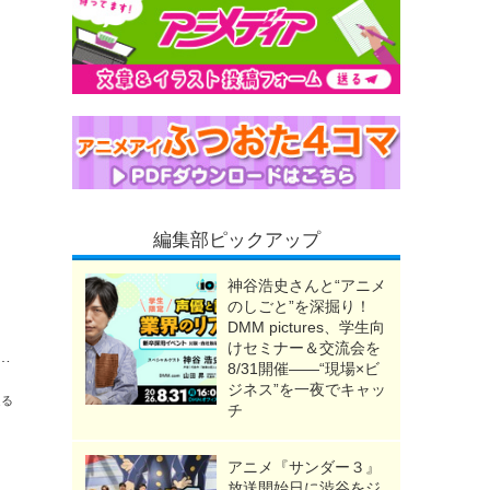
編集部ピックアップ
神谷浩史さんと“アニメ
のしごと”を深掘り！
DMM pictures、学生向
けセミナー＆交流会を
eater Shinagawa Tokyo-」新たな敵はAI!? 神ファンサも健在で舞台初心者も悶絶！＜第2期レビュー＞
8/31開催――“現場×ビ
ジネス”を一夜でキャッ
送る
チ
アニメ『サンダー３』
放送開始日に渋谷をジ