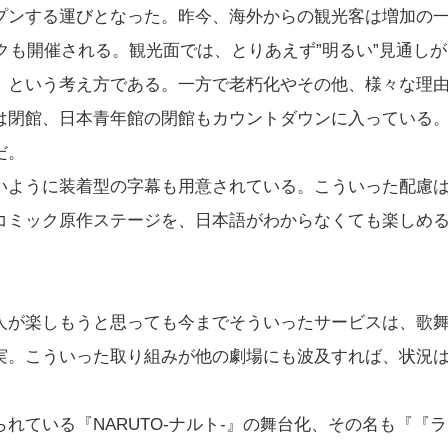
プンする運びとなった。昨今、海外からの観光客は増加の
ックも開催される。観光面では、とりあえず”明るい”見通しが
、という考え方である。一方で老朽化やその他、様々な理
は閉館、日本青年館の閉館もカウントダウンに入っている
だ。
いように装着型の字幕も用意されている。こういった配慮
コミック原作ステージを、日本語がわからなくても楽しめ
人が楽しもうと思っても今までそういったサービスは、歌
実。こういった取り組みが他の劇場にも波及すれば、状況
れている『NARUTO-ナルト-』の舞台化、その名も『『ラ