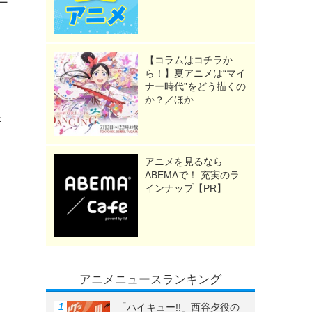
ー
【コラムはコチラか
ミ
ら！】夏アニメは“マイ
ナー時代”をどう描くの
コ
か？／ほか
好
アニメを見るなら
ABEMAで！ 充実のラ
インナップ【PR】
》
アニメニュースランキング
「ハイキュー!!」西谷夕役の