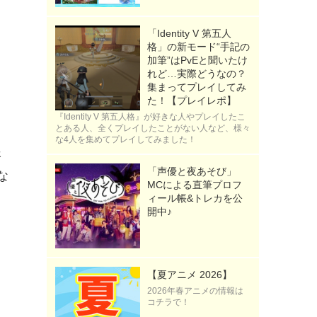
「Identity V 第五人
格」の新モード“手記の
加筆”はPvEと聞いたけ
れど…実際どうなの？
集まってプレイしてみ
た！【プレイレポ】
『Identity V 第五人格』が好きな人やプレイしたこ
と
とある人、全くプレイしたことがない人など、様々
な4人を集めてプレイしてみました！
眼
「声優と夜あそび」
な
MCによる直筆プロフ
ィール帳&トレカを公
開中♪
こ
っ
【夏アニメ 2026】
2026年春アニメの情報は
も
コチラで！