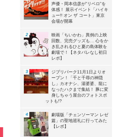
声優・岡本信彦が”リベロ”を
体感！ 展示イベント「ハイキ
ュー!! オン ザ コート」東京
会場が開幕
映画「ちいかわ」異例の上映
回数、完売グッズも… 心をか
き乱されるひと夏の島体験を
劇場で！【ネタバレなし初日
レポ】
ジブリパーク11月1日よりオ
ープン！「千と千尋の神隠
し」カオナシ、湯婆婆、龍に
なったハクまで集結！ 豚に変
身しちゃう屋台のフォトスポ
ットも!?
劇場版「チェンソーマン レゼ
篇」の聖地巡礼に行ってみた
【レポ】