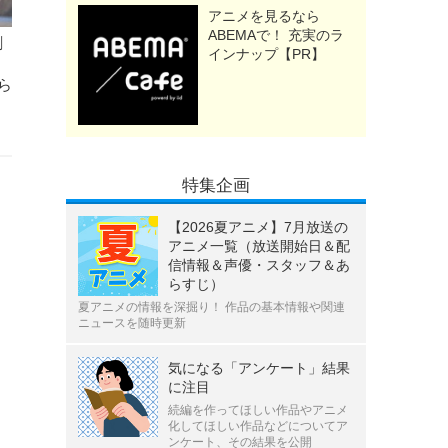
アニメを見るなら
ABEMAで！ 充実のラ
劇
インナップ【PR】
ら
特集企画
【2026夏アニメ】7月放送の
アニメ一覧（放送開始日＆配
信情報＆声優・スタッフ＆あ
らすじ）
夏アニメの情報を深掘り！ 作品の基本情報や関連
ニュースを随時更新
気になる「アンケート」結果
に注目
続編を作ってほしい作品やアニメ
化してほしい作品などについてア
ンケート、その結果を公開