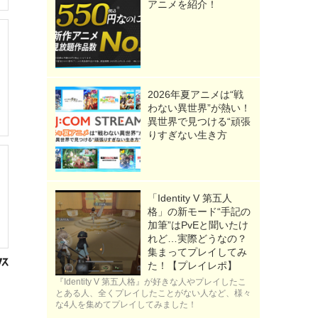
アニメを紹介！
2026年夏アニメは“戦
わない異世界”が熱い！
異世界で見つける“頑張
りすぎない生き方
「Identity V 第五人
格」の新モード“手記の
加筆”はPvEと聞いたけ
れど…実際どうなの？
集まってプレイしてみ
た！【プレイレポ】
『Identity V 第五人格』が好きな人やプレイしたこ
とある人、全くプレイしたことがない人など、様々
な4人を集めてプレイしてみました！