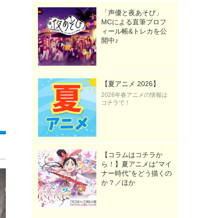
「声優と夜あそび」
MCによる直筆プロフ
ィール帳&トレカを公
開中♪
【夏アニメ 2026】
2026年春アニメの情報は
コチラで！
【コラムはコチラか
ら！】夏アニメは“マイ
ナー時代”をどう描くの
か？／ほか