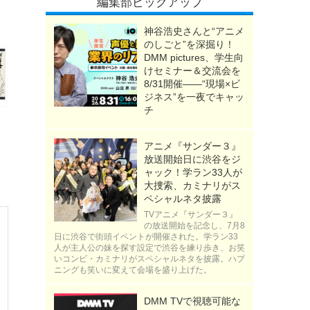
編集部ピックアップ
神谷浩史さんと“アニメ
のしごと”を深掘り！
DMM pictures、学生向
けセミナー＆交流会を
8/31開催――“現場×ビ
ジネス”を一夜でキャッ
チ
アニメ『サンダー３』
放送開始日に渋谷をジ
ャック！学ラン33人が
大捜索、カミナリがス
ペシャルネタ披露
TVアニメ『サンダー３』
の放送開始を記念し、7月8
日に渋谷で街頭イベントが開催された。学ラン33
人が主人公の妹を探す設定で渋谷を練り歩き、お笑
いコンビ・カミナリがスペシャルネタを披露。ハプ
ニングも笑いに変えて会場を盛り上げた。
DMM TVで視聴可能な