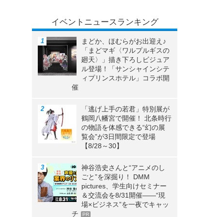
イベントニュースランキング
まどか、ほむらがお出迎え♪
「まどマギ〈ワルプルギスの
廻天〉」描き下ろしビジュア
ル登場！「サンシャインシテ
ィプリンスホテル」コラボ開
催
「逃げ上手の若君」特別展が
鶴岡八幡宮で開催！ 北条時行
の物語を体感できる“幻の展
覧会”が3日間限定で登場
【8/28～30】
神谷浩史さんと“アニメのし
ごと”を深掘り！ DMM
pictures、学生向けセミナー
＆交流会を8/31開催――“現
場×ビジネス”を一夜でキャッ
チ
PR