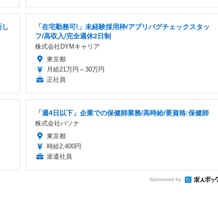
新し
「在宅勤務可!」未経験採用枠/アプリバグチェックスタッ
フ/高収入/完全週休2日制
株式会社DYMキャリア
東京都
月給21万円～30万円
正社員
「週4日以下」企業での保健師業務/高時給/要資格:保健師
株式会社パソナ
東京都
時給2,400円
派遣社員
Sponsored by