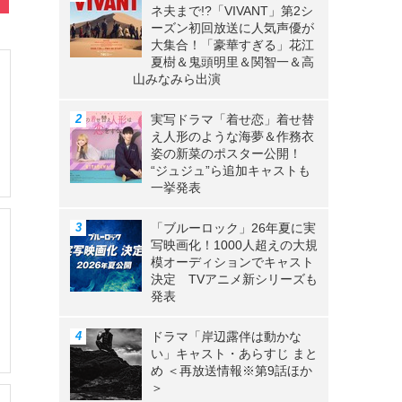
ネ夫まで!?「VIVANT」第2シ
ーズン初回放送に人気声優が
大集合！「豪華すぎる」花江
夏樹＆鬼頭明里＆関智一＆高
山みなみら出演
実写ドラマ「着せ恋」着せ替
え人形のような海夢＆作務衣
姿の新菜のポスター公開！
“ジュジュ”ら追加キャストも
一挙発表
「ブルーロック」26年夏に実
写映画化！1000人超えの大規
模オーディションでキャスト
決定 TVアニメ新シリーズも
発表
ドラマ「岸辺露伴は動かな
い」キャスト・あらすじ まと
め ＜再放送情報※第9話ほか
＞