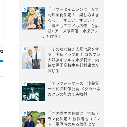
「サマータイムレンダ」が実
写映画化決定！「楽しみすぎ
るっ」「すごい、すごい！」
「漫画もアニメも名作」と話
題♪ アニメ版声優・永瀬アン
ナも歓喜！
「その着せ替え人形は恋をす
る」実写ドラマ化！ コスプレ
大好きギャルを永瀬莉子、内
気な男子高校生を野村康太が
演じる
「テラフォーマーズ」滝藤賢
一の変異映像公開 メダカハネ
カクシの能力で炎噴射
「この世界の片隅に」実写ド
ラマ化決定！ 原作者もコメン
ト「重厚感のある傑作にな