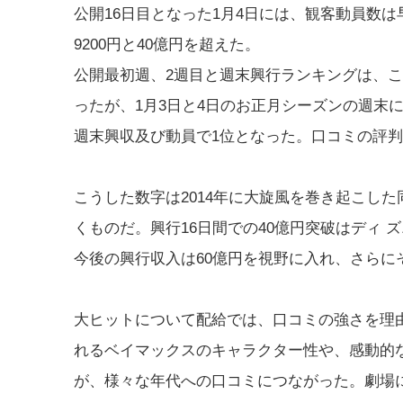
公開16日目となった1月4日には、観客動員数は早
9200円と40億円を超えた。
公開最初週、2週目と週末興行ランキングは、
ったが、1月3日と4日のお正月シーズンの週末
週末興収及び動員で1位となった。口コミの評
こうした数字は2014年に大旋風を巻き起こし
くものだ。興行16日間での40億円突破はディ 
今後の興行収入は60億円を視野に入れ、さらに
大ヒットについて配給では、口コミの強さを理
れるベイマックスのキャラクター性や、感動的
が、様々な年代への口コミにつながった。劇場