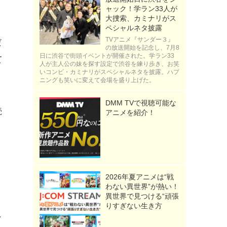
ャック！学ラン33人が
大捜索、カミナリがス
ペシャルネタ披露
TVアニメ『サンダー３』
だ
の放送開始を記念し、7月8
日に渋谷で街頭イベントが開催された。学ラン33
て
人が主人公の妹を探す設定で渋谷を練り歩き、お笑
いコンビ・カミナリがスペシャルネタを披露。ハプ
ニングも笑いに変えて会場を盛り上げた。
DMM TVで視聴可能な
続
アニメを紹介！
2026年夏アニメは“戦
さ
わない異世界”が熱い！
異世界で見つける“頑張
りすぎない生き方
れ