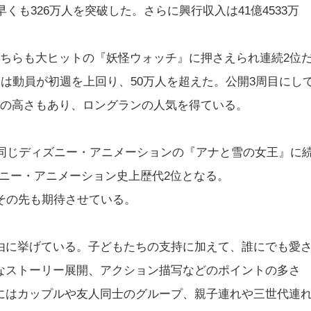
くも326万人を突破した。さらに興行収入は41億4533万
こちらも大ヒットの『妖怪ウォッチ』に押さえられ連続2位
には動員が初週を上回り、50万人を超えた。公開3周目にし
判の高さもあり、ロングランの人気を得ている。
た同じディズニー・アニメーションの『アナと雪の女王』に
ズニー・アニメーション史上歴代2位となる。
その先も期待させている。
由に挙げている。子どもたちの支持に加えて、誰にでも愛
なストーリー展開、アクション描写などのポイントの多さ
にはカップルや友人同士のグループ、親子連れや三世代連