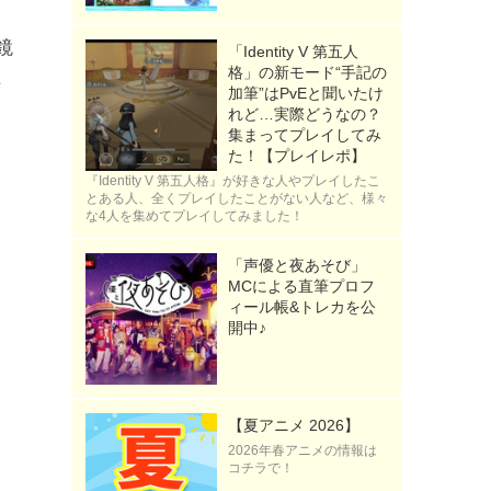
鏡
「Identity V 第五人
格」の新モード“手記の
そ
加筆”はPvEと聞いたけ
れど…実際どうなの？
集まってプレイしてみ
た！【プレイレポ】
『Identity V 第五人格』が好きな人やプレイしたこ
とある人、全くプレイしたことがない人など、様々
な4人を集めてプレイしてみました！
「声優と夜あそび」
MCによる直筆プロフ
ィール帳&トレカを公
開中♪
》
【夏アニメ 2026】
2026年春アニメの情報は
コチラで！