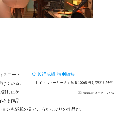
興行成績 特別編集
ディズニー・
「トイ・ストーリー５」興収10
続けている。
の残したケ
編集部にメッセージを
深める作品
ションも満載の見どころたっぷりの作品だ。