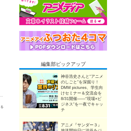
編集部ピックアップ
神谷浩史さんと“アニメ
のしごと”を深掘り！
DMM pictures、学生向
けセミナー＆交流会を
0億円を突破！26年に入って「ズートピア2」「コナン」に次ぐ3作品目の大台へ
8/31開催――“現場×ビ
ジネス”を一夜でキャッ
送る
チ
アニメ『サンダー３』
放送開始日に渋谷をジ