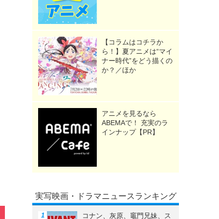
【コラムはコチラか
ら！】夏アニメは“マイ
ナー時代”をどう描くの
か？／ほか
アニメを見るなら
ABEMAで！ 充実のラ
インナップ【PR】
実写映画・ドラマニュースランキング
コナン、灰原、竈門兄妹、ス