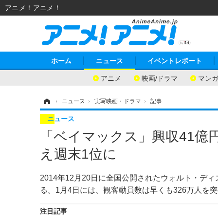
アニメ！アニメ！
ホーム
ニュース
イベントレポート
アニメ
映画/ドラマ
マン
ホーム
›
ニュース
›
実写映画・ドラマ
›
記事
ニュース
「ベイマックス」興収41億
え週末1位に
2014年12月20日に全国公開されたウォルト・
る。1月4日には、観客動員数は早くも326万人を
注目記事