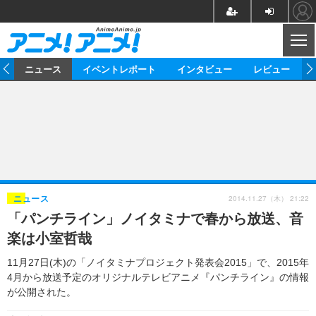
CL
ム
ニュース
イベントレポート
インタビュー
レビュー
ニュース
アニメ
映画/ドラマ
イベントレポート
マンガ
ノベル
アニメ
映画
インタビュー
音楽
声優
ライブ
舞台
スタッフ
声優
レビュー
2014.11.27（木） 21:22
ニュース
「パンチライン」ノイタミナで春から放送、音
ゲーム
グッズ
海外イベント
ビジネス
俳優・タレント
アーティスト
アニメ
実写
動画
楽は小室哲哉
イベント
海外
ビジネス
書評
イベント
アニメ
映画/ドラマ
連載・コラム
11月27日(木)の「ノイタミナプロジェクト発表会2015」で、2015年
4月から放送予定のオリジナルテレビアニメ『パンチライン』の情報
ゲーム
座談会
アニメ！アニメ！TV
ABEMA Cafe
が公開された。