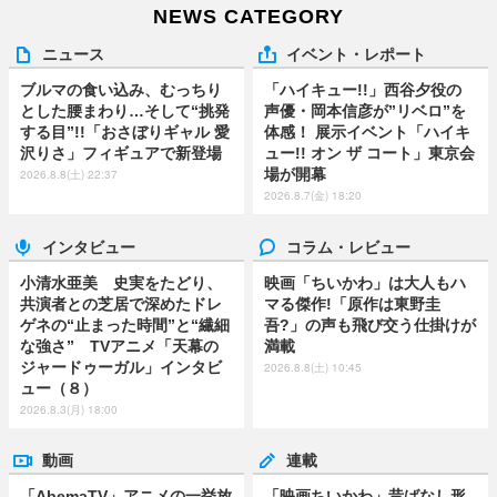
NEWS CATEGORY
ニュース
イベント・レポート
ブルマの食い込み、むっちり
「ハイキュー!!」西谷夕役の
とした腰まわり…そして“挑発
声優・岡本信彦が”リベロ”を
する目”!!「おさぼりギャル 愛
体感！ 展示イベント「ハイキ
沢りさ」フィギュアで新登場
ュー!! オン ザ コート」東京会
場が開幕
2026.8.8(土) 22:37
2026.8.7(金) 18:20
インタビュー
コラム・レビュー
小清水亜美 史実をたどり、
映画「ちいかわ」は大人もハ
共演者との芝居で深めたドレ
マる傑作!「原作は東野圭
ゲネの“止まった時間”と“繊細
吾?」の声も飛び交う仕掛けが
な強さ” TVアニメ「天幕の
満載
ジャードゥーガル」インタビ
2026.8.8(土) 10:45
ュー（８）
2026.8.3(月) 18:00
動画
連載
「AbemaTV」アニメの一挙放
「映画ちいかわ」昔ばなし形