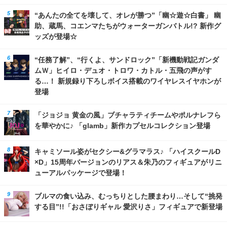
“あんたの全てを壊して、オレが勝つ”「幽☆遊☆白書」 幽
助、蔵馬、コエンマたちがウォーターガンバトル!? 新作グ
ッズが登場☆
“任務了解”、“行くよ、サンドロック”「新機動戦記ガンダ
ムＷ」ヒイロ・デュオ・トロワ・カトル・五飛の声がす
る…！ 新規録り下ろしボイス搭載のワイヤレスイヤホンが
登場
「ジョジョ 黄金の風」ブチャラティチームやポルナレフら
を華やかに♪ 「glamb」新作カプセルコレクション登場
キャミソール姿がセクシー&グラマラス♪ 「ハイスクールD
×D」15周年バージョンのリアス＆朱乃のフィギュアがリニ
ューアルパッケージで登場！
ブルマの食い込み、むっちりとした腰まわり…そして“挑発
する目”!!「おさぼりギャル 愛沢りさ」フィギュアで新登場