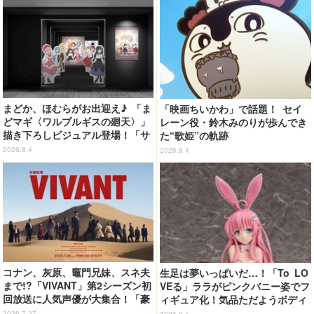
まどか、ほむらがお出迎え♪ 「ま
「映画ちいかわ」で話題！ セイ
どマギ〈ワルプルギスの廻天〉」
レーン役・鈴木みのりが歩んでき
描き下ろしビジュアル登場！「サ
た“歌姫”の軌跡
ンシャインシティプリンスホテ
2026.8.4
2026.8.4
ル」コラボ開催
コナン、灰原、竈門兄妹、スネ夫
生足は夢いっぱいだ…！「To LO
まで!?「VIVANT」第2シーズン初
VEる」ララがピンクバニー姿でフ
回放送に人気声優が大集合！「豪
ィギュア化！気品ただようボディ
華すぎる」花江夏樹＆鬼頭明里＆
に注目
2026.7.27