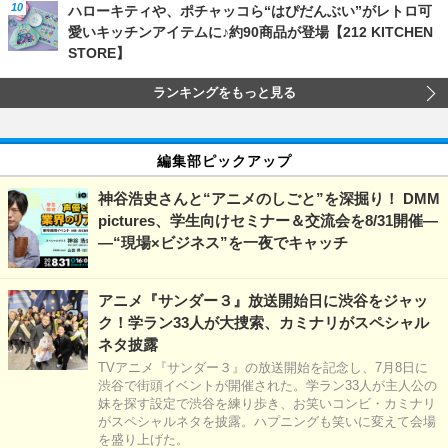
ハローキティや、ポチャッコら“はぴだんぶい”がレトロ可
愛いキッチンアイテムに♪約90商品が登場【212 KITCHEN
STORE】
ランキングをもっと見る
編集部ピックアップ
神谷浩史さんと“アニメのしごと”を深掘り！ DMM
pictures、学生向けセミナー＆交流会を8/31開催―
―“現場×ビジネス”を一夜でキャッチ
アニメ『サンダー３』放送開始日に渋谷をジャッ
ク！学ラン33人が大捜索、カミナリがスペシャル
ネタ披露
TVアニメ『サンダー３』の放送開始を記念し、7月8日に
渋谷で街頭イベントが開催された。学ラン33人が主人公の
妹を探す設定で渋谷を練り歩き、お笑いコンビ・カミナリ
がスペシャルネタを披露。ハプニングも笑いに変えて会場
を盛り上げた。