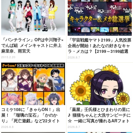
「パンチライン」OPは中川翔子×
「宇宙戦艦ヤマト2199」人気投票
でんぱ組 メインキャストに井上
企画が開始！あたなの好きなキャ
麻里奈、雨宮天
ラ・メカは？【2199～3199総選
挙】
2015.2.20
2026.8.7
コミケ108に「きゃらON！」出
「薬屋」壬氏様とひまわりの里に
展！ 「瑠璃の宝石」「かのか
♪ 猫猫ちゃんと大洗サンビーチに
り」「死亡遊戯」など22タイト
☆ 一緒に写真が撮れるARフォト
ル・350種以上のグッズ販売
スポット企画「猫猫・壬氏と夏巡
2026.8.8
2026.8.7
り」開催【茨城県】