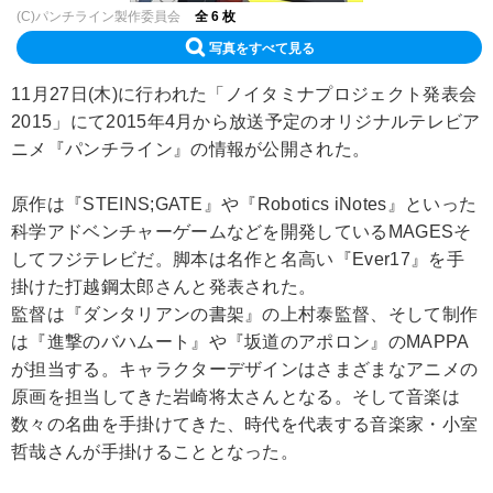
(C)パンチライン製作委員会
全 6 枚
写真をすべて見る
11月27日(木)に行われた「ノイタミナプロジェクト発表会
2015」にて2015年4月から放送予定のオリジナルテレビア
ニメ『パンチライン』の情報が公開された。
原作は『STEINS;GATE』や『Robotics iNotes』といった
科学アドベンチャーゲームなどを開発しているMAGESそ
してフジテレビだ。脚本は名作と名高い『Ever17』を手
掛けた打越鋼太郎さんと発表された。
監督は『ダンタリアンの書架』の上村泰監督、そして制作
は『進撃のバハムート』や『坂道のアポロン』のMAPPA
が担当する。キャラクターデザインはさまざまなアニメの
原画を担当してきた岩崎将太さんとなる。そして音楽は
数々の名曲を手掛けてきた、時代を代表する音楽家・小室
哲哉さんが手掛けることとなった。