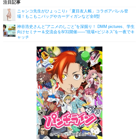
注目記事
ニャンコ先生がひょっこり♪「夏目友人帳」コラボアパレル登
場！もこもこバッグやカーディガンなど全8型
神谷浩史さんと“アニメのしごと”を深掘り！ DMM pictures、学生
向けセミナー＆交流会を8/31開催――“現場×ビジネス”を一夜でキ
ャッチ