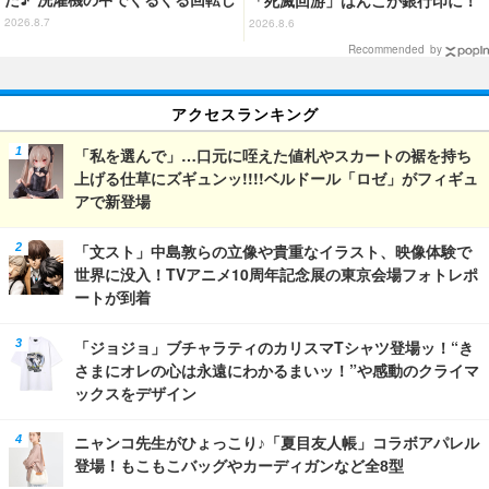
続ける姿を思わず眺めたくなっち
虎杖悠仁、乙骨憂太ら16キャラ追
2026.8.7
2026.8.6
ゃう!?
加で全104種
Recommended by
アクセスランキング
「私を選んで」…口元に咥えた値札やスカートの裾を持ち
上げる仕草にズギュンッ!!!!ベルドール「ロゼ」がフィギュ
アで新登場
「文スト」中島敦らの立像や貴重なイラスト、映像体験で
世界に没入！TVアニメ10周年記念展の東京会場フォトレポ
ートが到着
「ジョジョ」ブチャラティのカリスマTシャツ登場ッ！“き
さまにオレの心は永遠にわかるまいッ！”や感動のクライマ
ックスをデザイン
ニャンコ先生がひょっこり♪「夏目友人帳」コラボアパレル
登場！もこもこバッグやカーディガンなど全8型