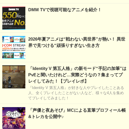
DMM TVで視聴可能なアニメを紹介！
2026年夏アニメは“戦わない異世界”が熱い！ 異世
界で見つける“頑張りすぎない生き方
「Identity V 第五人格」の新モード“手記の加筆”は
PvEと聞いたけれど…実際どうなの？集まってプ
レイしてみた！【プレイレポ】
『Identity V 第五人格』が好きな人やプレイしたことある
人、全くプレイしたことがない人など、様々な4人を集め
てプレイしてみました！
「声優と夜あそび」MCによる直筆プロフィール帳
&トレカを公開中♪