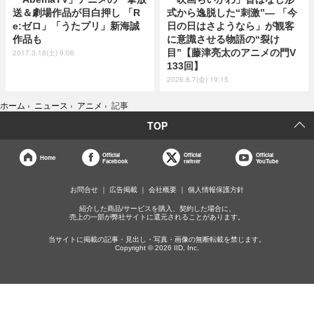
送＆劇場作品が目白押し 「R
式から逸脱した“刺激”― 「今
e:ゼロ」「うたプリ」新海誠
日の日はさようなら」が観客
作品も
に意識させる物語の“裂け
目”【藤津亮太のアニメの門V
2017.3.18(土) 9:06
133回】
2026.8.7(金) 19:15
ホーム
›
ニュース
›
アニメ
›
記事
TOP
Official
Official
Official
Home
Facebook
twitter
YouTube
お問合せ
広告掲載
会社概要
個人情報保護方針
紹介した商品/サービスを購入、契約した場合に、
売上の一部が弊社サイトに還元されることがあります。
当サイトに掲載の記事・見出し・写真・画像の無断転載を禁じます。
Copyright © 2026 IID, Inc.