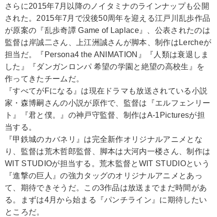
さらに2015年7月以降のノイタミナのラインナップも公開
された。2015年7月で没後50周年を迎える江戸川乱歩作品
が原案の『乱歩奇譚 Game of Laplace』、公表されたのは
監督は岸誠二さん、上江洲誠さんが脚本、制作はLercheが
担当だ。『Persona4 the ANIMATION』『人類は衰退しま
した』『ダンガンロンパ 希望の学園と絶望の高校生』を
作ってきたチームだ。
『すべてがFになる』は現在ドラマも放送されている小説
家・森博嗣さんの小説が原作で、監督は『エルフェンリー
ト』『君と僕。』の神戸守監督、制作はA-1Picturesが担
当する。
『甲鉄城のカバネリ』は完全新作オリジナルアニメとな
り、監督は荒木哲郎監督、脚本は大河内一楼さん、制作は
WIT STUDIOが担当する。荒木監督とWIT STUDIOという
『進撃の巨人』の強力タッグのオリジナルアニメとあっ
て、期待できそうだ。この3作品は放送までまだ時間があ
る。まずは4月から始まる『パンチライン』に期待したい
ところだ。