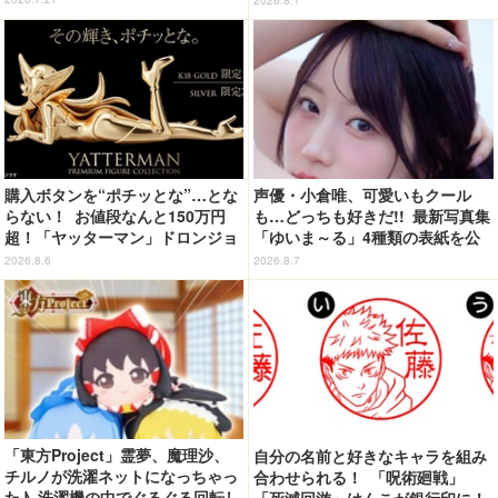
2026.8.1
関智一＆高山みなみら出演
購入ボタンを“ポチッとな”…とな
声優・小倉唯、可愛いもクール
らない！ お値段なんと150万円
も…どっちも好きだ!! 最新写真集
超！「ヤッターマン」ドロンジョ
「ゆいま～る」4種類の表紙を公
様が黄金の輝きをまといミニフィ
開！「成長した私の姿を楽しんで
2026.8.6
2026.8.7
ギュア化 ヤッターワン&おだてブ
いただけたら」
タも
「東方Project」霊夢、魔理沙、
自分の名前と好きなキャラを組み
チルノが洗濯ネットになっちゃっ
合わせられる！ 「呪術廻戦」
た♪ 洗濯機の中でぐるぐる回転し
「死滅回游」はんこが銀行印に！