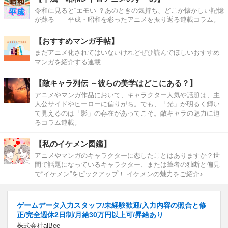
令和に見ると“エモい”？あのときの気持ち、どこか懐かしい記憶
が蘇る――平成・昭和を彩ったアニメを振り返る連載コラム。
【おすすめマンガ手帖】
まだアニメ化されてはいないけれどぜひ読んでほしいおすすめ
マンガを紹介する連載
【敵キャラ列伝 ～彼らの美学はどこにある？】
アニメやマンガ作品において、キャラクター人気や話題は、主
人公サイドやヒーローに偏りがち。でも、「光」が明るく輝い
て見えるのは「影」の存在があってこそ。敵キャラの魅力に迫
るコラム連載。
【私のイケメン図鑑】
アニメやマンガのキャラクターに恋したことはありますか？世
間で話題になっているキャラクター、または筆者の独断と偏見
で“イケメン”をピックアップ！ イケメンの魅力をご紹介♪
ゲームデータ入力スタッフ/未経験歓迎/入力内容の照合と修
正/完全週休2日制/月給30万円以上可/昇給あり
株式会社alBee