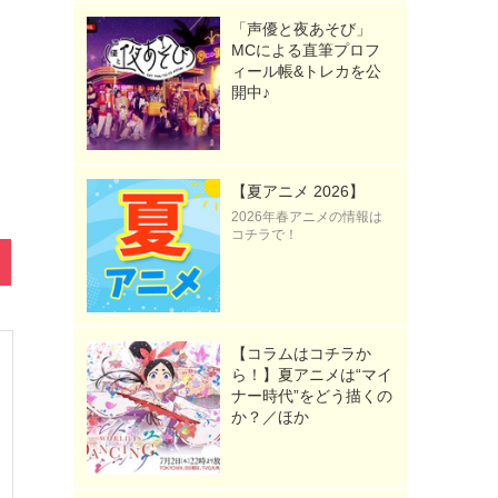
「声優と夜あそび」
MCによる直筆プロフ
ィール帳&トレカを公
開中♪
【夏アニメ 2026】
2026年春アニメの情報は
コチラで！
【コラムはコチラか
ら！】夏アニメは“マイ
ナー時代”をどう描くの
か？／ほか