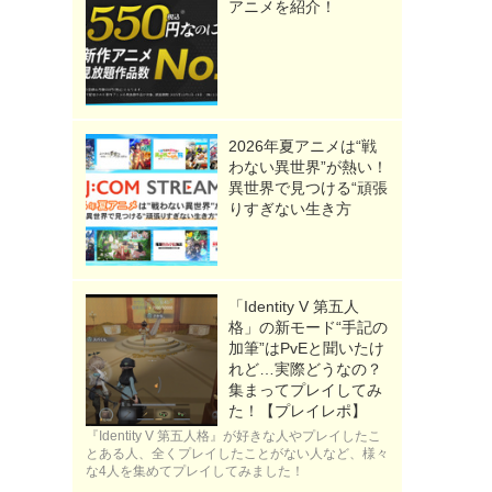
アニメを紹介！
2026年夏アニメは“戦
》
わない異世界”が熱い！
異世界で見つける“頑張
りすぎない生き方
「Identity V 第五人
格」の新モード“手記の
加筆”はPvEと聞いたけ
れど…実際どうなの？
集まってプレイしてみ
た！【プレイレポ】
『Identity V 第五人格』が好きな人やプレイしたこ
とある人、全くプレイしたことがない人など、様々
な4人を集めてプレイしてみました！