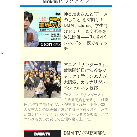
編集部ピックアップ
神谷浩史さんと“アニメ
のしごと”を深掘り！
DMM pictures、学生向
けセミナー＆交流会を
8/31開催――“現場×ビ
した！
ジネス”を一夜でキャッ
チ
送る
アニメ『サンダー３』
放送開始日に渋谷をジ
ャック！学ラン33人が
大捜索、カミナリがス
ペシャルネタ披露
TVアニメ『サンダー３』
の放送開始を記念し、7月8
日に渋谷で街頭イベントが開催された。学ラン33
人が主人公の妹を探す設定で渋谷を練り歩き、お笑
いコンビ・カミナリがスペシャルネタを披露。ハプ
ニングも笑いに変えて会場を盛り上げた。
DMM TVで視聴可能な