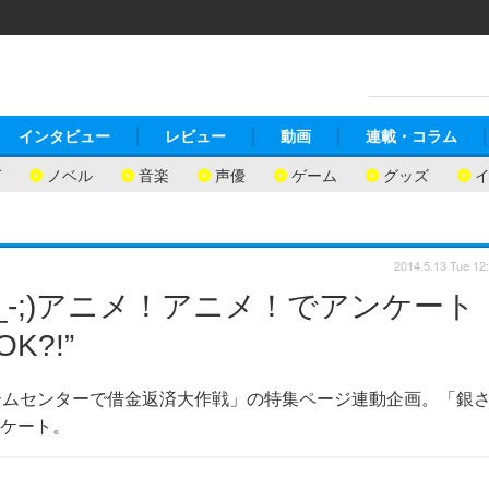
インタビュー
レビュー
動画
連載・コラム
ガ
ノベル
音楽
声優
ゲーム
グッズ
2014.5.13 Tue 12
_-;)アニメ！アニメ！でアンケート
?!”
ームセンターで借金返済大作戦」の特集ページ連動企画。「銀
ンケート。