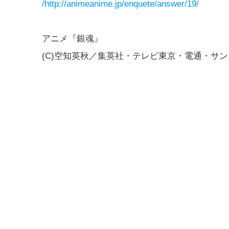
/http://animeanime.jp/enquete/answer/19/
アニメ『銀魂』
(C)空知英秋／集英社・テレビ東京・電通・サ