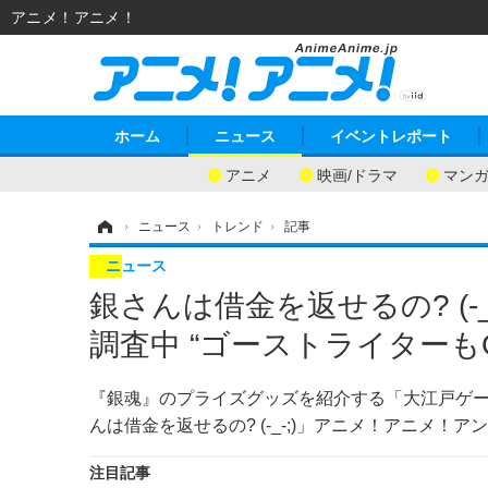
アニメ！アニメ！
ホーム
ニュース
イベントレポート
アニメ
映画/ドラマ
マン
ホーム
›
ニュース
›
トレンド
›
記事
ニュース
銀さんは借金を返せるの? (-
調査中 “ゴーストライターもOK
『銀魂』のプライズグッズを紹介する「大江戸ゲ
んは借金を返せるの? (-_-;)」アニメ！アニメ！ア
注目記事