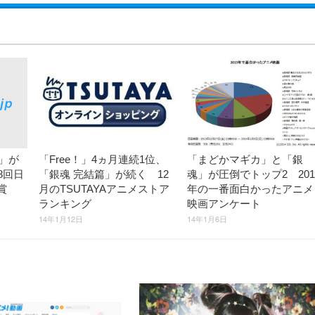
「Free！」4ヵ月連続1位、
「まどかマギカ」と「銀
3」が
「銀魂 完結篇」が続く 12
魂」が圧倒でトップ2 201
8回日
月のTSUTAYAアニメストア
年の一番面白かったアニメ
大賞
ランキング
映画アンケート
14年1月12日
14年1月6日