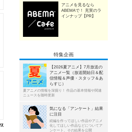
アニメを見るなら
ABEMAで！ 充実のラ
インナップ【PR】
特集企画
【2026夏アニメ】7月放送の
アニメ一覧（放送開始日＆配
信情報＆声優・スタッフ＆あ
らすじ）
夏アニメの情報を深掘り！ 作品の基本情報や関連
ニュースを随時更新
気になる「アンケート」結果
に注目
続編を作ってほしい作品やアニメ
化してほしい作品などについてア
ンケート、その結果を公開