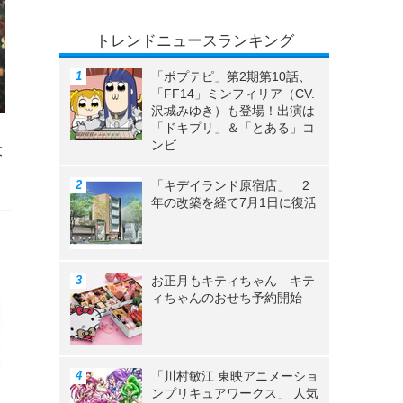
トレンドニュースランキング
「ポプテピ」第2期第10話、
「FF14」ミンフィリア（CV.
沢城みゆき）も登場！出演は
「ドキプリ」＆「とある」コ
ンビ
大
「キデイランド原宿店」 2
年の改築を経て7月1日に復活
お正月もキティちゃん キテ
ィちゃんのおせち予約開始
「川村敏江 東映アニメーショ
ンプリキュアワークス」 人気