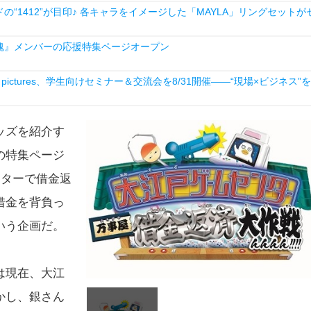
1412”が目印♪ 各キャラをイメージした「MAYLA」リングセットが
魂』メンバーの応援特集ページオープン
ictures、学生向けセミナー＆交流会を8/31開催――“現場×ビジネス”を
ッズを紹介す
の特集ページ
ンターで借金返
借金を背負っ
いう企画だ。
は現在、大江
かし、銀さん