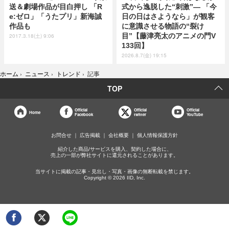
送＆劇場作品が目白押し 「R
式から逸脱した“刺激”― 「今
e:ゼロ」「うたプリ」新海誠
日の日はさようなら」が観客
作品も
に意識させる物語の“裂け
目”【藤津亮太のアニメの門V
2017.3.18(土) 9:06
133回】
2026.8.7(金) 19:15
ホーム
›
ニュース
›
トレンド
›
記事
TOP
Official
Official
Official
Home
Facebook
twitter
YouTube
お問合せ
広告掲載
会社概要
個人情報保護方針
紹介した商品/サービスを購入、契約した場合に、
売上の一部が弊社サイトに還元されることがあります。
当サイトに掲載の記事・見出し・写真・画像の無断転載を禁じます。
Copyright © 2026 IID, Inc.