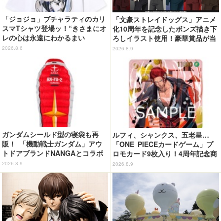
「ジョジョ」ブチャラティのカリ
「文豪ストレイドッグス」アニメ
スマTシャツ登場ッ！“きさまにオ
化10周年を記念したボンズ描き下
レの心は永遠にわかるまい
ろしイラスト使用！豪華賞品が当
ッ！”や感動のクライマックスを
たるオンラインくじ発売
2026.8.6
2026.8.9
デザイン
ガンダムシールド型の寝袋も再
ルフィ、シャンクス、五老星…
販！ 「機動戦士ガンダム」アウ
「ONE PIECEカードゲーム」プ
トドアブランドNANGAとコラボ
ロモカード9枚入り！4周年記念商
したアパレルがカッコいい！ 日
品が抽選販売【9月2日23時まで】
2026.8.9
2026.8.9
常使いしやすいシンプルなデザイ
ン