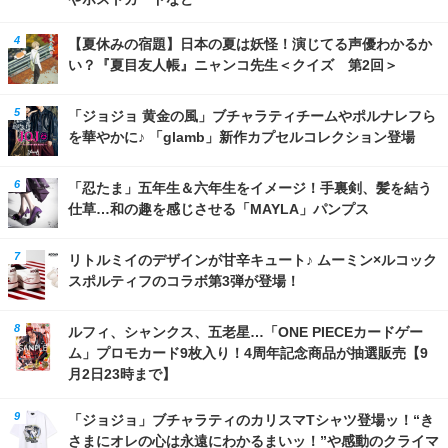
【夏休みの宿題】日本の夏は妖怪！演じてる声優わかるか
い？『夏目友人帳』ニャンコ先生＜クイズ 第2回＞
「ジョジョ 黄金の風」ブチャラティチームやポルナレフら
を華やかに♪ 「glamb」新作カプセルコレクション登場
「忍たま」五年生＆六年生をイメージ！手裏剣、髪を結う
仕草…和の趣を感じさせる「MAYLA」パンプス
リトルミイのデザインが甘辛キュート♪ ムーミン×ルコック
スポルティフのコラボ第3弾が登場！
ルフィ、シャンクス、五老星…「ONE PIECEカードゲー
ム」プロモカード9枚入り！4周年記念商品が抽選販売【9
月2日23時まで】
「ジョジョ」ブチャラティのカリスマTシャツ登場ッ！“き
さまにオレの心は永遠にわかるまいッ！”や感動のクライマ