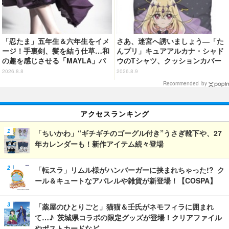
「忍たま」五年生＆六年生をイメ
さあ、迷宮へ誘いましょう―「た
ージ！手裏剣、髪を結う仕草…和
んプリ」キュアアルカナ・シャド
の趣を感じさせる「MAYLA」パ
ウのTシャツ、クッションカバー
ンプス
などが新登場
2026.8.8
2026.8.9
Recommended by
アクセスランキング
「ちいかわ」“ギチギチのゴーグル付き”うさぎ靴下や、27
年カレンダーも！新作アイテム続々登場
「転スラ」リムル様がハンバーガーに挟まれちゃった!? ク
ール＆キュートなアパレルや雑貨が新登場！【COSPA】
「薬屋のひとりごと」猫猫＆壬氏がネモフィラに囲まれ
て…♪ 茨城県コラボの限定グッズが登場！クリアファイル
やポストカードなど