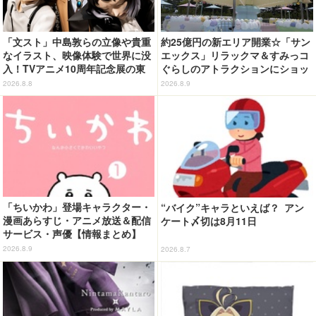
「文スト」中島敦らの立像や貴重
約25億円の新エリア開業☆「サン
なイラスト、映像体験で世界に没
エックス」リラックマ＆すみっコ
入！TVアニメ10周年記念展の東
ぐらしのアトラクションにショッ
京会場フォトレポートが到着
プ、レストランも！「富士急ハイ
2026.8.8
2026.8.9
ランド」内【レポート】
「ちいかわ」登場キャラクター・
“バイク”キャラといえば？ アン
漫画あらすじ・アニメ放送＆配信
ケート〆切は8月11日
サービス・声優【情報まとめ】
2026.8.9
2026.8.7