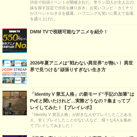
渋谷で街頭イベントが開催された。学ラン33人が主人公の
妹を探す設定で渋谷を練り歩き、お笑いコンビ・カミナリ
がスペシャルネタを披露。ハプニングも笑いに変えて会場
を盛り上げた。
DMM TVで視聴可能なアニメを紹介！
2026年夏アニメは“戦わない異世界”が熱い！ 異世
界で見つける“頑張りすぎない生き方
「Identity V 第五人格」の新モード“手記の加筆”は
PvEと聞いたけれど…実際どうなの？集まってプ
レイしてみた！【プレイレポ】
『Identity V 第五人格』が好きな人やプレイしたことある
人、全くプレイしたことがない人など、様々な4人を集め
てプレイしてみました！