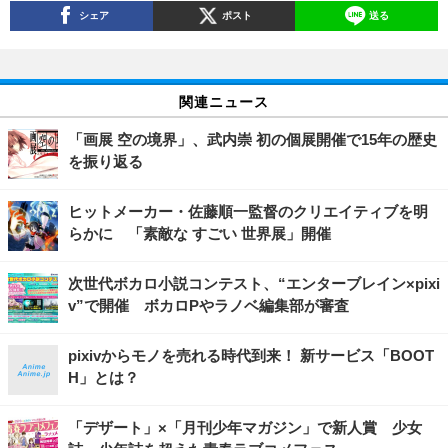
シェア
ポスト
送る
関連ニュース
「画展 空の境界」、武内崇 初の個展開催で15年の歴史
を振り返る
ヒットメーカー・佐藤順一監督のクリエイティブを明
らかに 「素敵な すごい 世界展」開催
次世代ボカロ小説コンテスト、“エンターブレイン×pixi
v”で開催 ボカロPやラノベ編集部が審査
pixivからモノを売れる時代到来！ 新サービス「BOOT
H」とは？
「デザート」×「月刊少年マガジン」で新人賞 少女