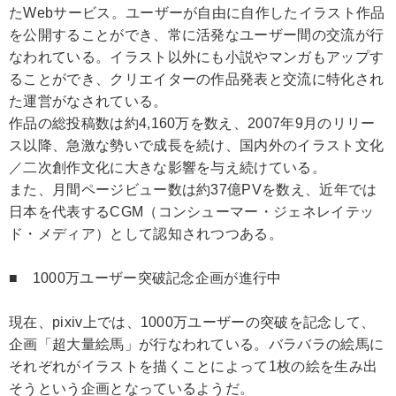
たWebサービス。ユーザーが自由に自作したイラスト作品
を公開することができ、常に活発なユーザー間の交流が行
なわれている。イラスト以外にも小説やマンガもアップす
ることができ、クリエイターの作品発表と交流に特化され
た運営がなされている。
作品の総投稿数は約4,160万を数え、2007年9月のリリー
ス以降、急激な勢いで成長を続け、国内外のイラスト文化
／二次創作文化に大きな影響を与え続けている。
また、月間ページビュー数は約37億PVを数え、近年では
日本を代表するCGM（コンシューマー・ジェネレイテッ
ド・メディア）として認知されつつある。
■ 1000万ユーザー突破記念企画が進行中
現在、pixiv上では、1000万ユーザーの突破を記念して、
企画「超大量絵馬」が行なわれている。バラバラの絵馬に
それぞれがイラストを描くことによって1枚の絵を生み出
そうという企画となっているようだ。