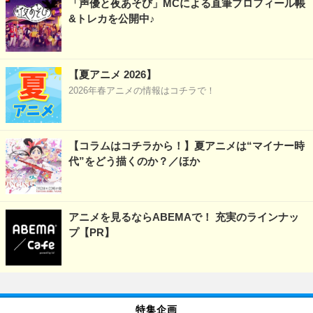
「声優と夜あそび」MCによる直筆プロフィール帳
&トレカを公開中♪
【夏アニメ 2026】
2026年春アニメの情報はコチラで！
【コラムはコチラから！】夏アニメは“マイナー時
代”をどう描くのか？／ほか
アニメを見るならABEMAで！ 充実のラインナッ
プ【PR】
特集企画