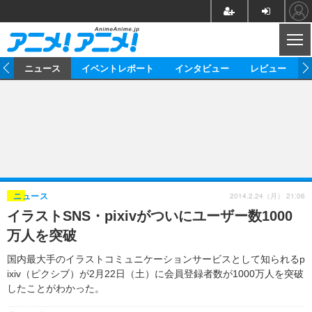
CL
ム
ニュース
イベントレポート
インタビュー
レビュー
ニュース
アニメ
映画/ドラマ
イベントレポート
マンガ
ノベル
アニメ
映画
インタビュー
音楽
声優
ライブ
舞台
スタッフ
声優
レビュー
2014.2.24（月） 21:06
ニュース
イラストSNS・pixivがついにユーザー数1000
ゲーム
グッズ
海外イベント
ビジネス
俳優・タレント
アーティスト
アニメ
実写
動画
万人を突破
イベント
海外
ビジネス
書評
イベント
アニメ
映画/ドラマ
連載・コラム
国内最大手のイラストコミュニケーションサービスとして知られるp
ixiv（ピクシブ）が2月22日（土）に会員登録者数が1000万人を突破
ゲーム
座談会
アニメ！アニメ！TV
ABEMA Cafe
したことがわかった。