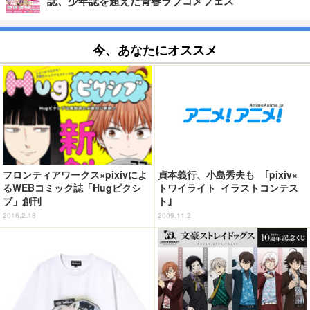
誌、少年誌を超えた青春ラブコメフェス
今、あなたにオススメ
フロンティアワークス×pixivによ
貞本義行、小島秀夫も ｢pixiv×
るWEBコミック誌「Hugピクシ
トワイライト イラストコンテス
ブ」創刊
ト｣
2016.2.18
2009.11.2