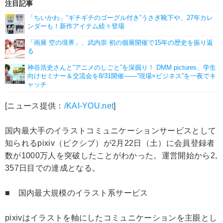
注目記事
「ちいかわ」“ギチギチのゴーグル付き”うさぎ靴下や、27年カレ
ンダーも！新作アイテム続々登場
「画展 空の境界」、武内崇 初の個展開催で15年の歴史を振り返
る
神谷浩史さんと“アニメのしごと”を深掘り！ DMM pictures、学生
向けセミナー＆交流会を8/31開催――“現場×ビジネス”を一夜でキ
ャッチ
[ニュース提供：
/KAI-YOU.net
]
国内最大手のイラストコミュニケーションサービスとして
知られるpixiv（ピクシブ）が2月22日（土）に会員登録者
数が1000万人を突破したことがわかった。運営開始から2,
357日目での達成となる。
■ 国内最大規模のイラスト系サービス
pixivはイラストを軸にしたコミュニケーションを主眼とし