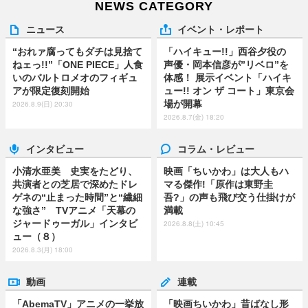
NEWS CATEGORY
ニュース
イベント・レポート
“おれァ腐ってもダチは見捨て
「ハイキュー!!」西谷夕役の
ねェっ!!”「ONE PIECE」人食
声優・岡本信彦が”リベロ”を
いのバルトロメオのフィギュ
体感！ 展示イベント「ハイキ
アが限定復刻開始
ュー!! オン ザ コート」東京会
場が開幕
2026.8.9(日) 20:30
2026.8.7(金) 18:20
インタビュー
コラム・レビュー
小清水亜美 史実をたどり、
映画「ちいかわ」は大人もハ
共演者との芝居で深めたドレ
マる傑作!「原作は東野圭
ゲネの“止まった時間”と“繊細
吾?」の声も飛び交う仕掛けが
な強さ” TVアニメ「天幕の
満載
ジャードゥーガル」インタビ
2026.8.8(土) 10:45
ュー（８）
2026.8.3(月) 18:00
動画
連載
「AbemaTV」アニメの一挙放
「映画ちいかわ」昔ばなし形