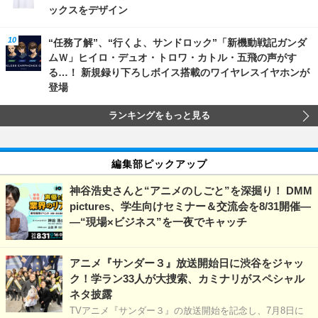
ックスをデザイン
“任務了解”、“行くよ、サンドロック”「新機動戦記ガンダ
ムＷ」ヒイロ・デュオ・トロワ・カトル・五飛の声がす
る…！ 新規録り下ろしボイス搭載のワイヤレスイヤホンが
登場
ランキングをもっと見る
編集部ピックアップ
神谷浩史さんと“アニメのしごと”を深掘り！ DMM
pictures、学生向けセミナー＆交流会を8/31開催―
―“現場×ビジネス”を一夜でキャッチ
アニメ『サンダー３』放送開始日に渋谷をジャッ
ク！学ラン33人が大捜索、カミナリがスペシャル
ネタ披露
TVアニメ『サンダー３』の放送開始を記念し、7月8日に