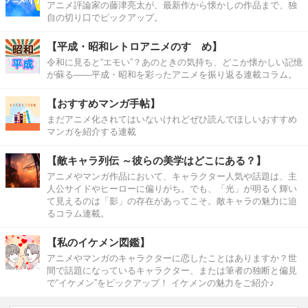
アニメ評論家の藤津亮太が、最新作から懐かしの作品まで、独
自の切り口でピックアップ。
【平成・昭和レトロアニメのすゝめ】
令和に見ると“エモい”？あのときの気持ち、どこか懐かしい記憶
が蘇る――平成・昭和を彩ったアニメを振り返る連載コラム。
【おすすめマンガ手帖】
まだアニメ化されてはいないけれどぜひ読んでほしいおすすめ
マンガを紹介する連載
【敵キャラ列伝 ～彼らの美学はどこにある？】
アニメやマンガ作品において、キャラクター人気や話題は、主
人公サイドやヒーローに偏りがち。でも、「光」が明るく輝い
て見えるのは「影」の存在があってこそ。敵キャラの魅力に迫
るコラム連載。
【私のイケメン図鑑】
アニメやマンガのキャラクターに恋したことはありますか？世
間で話題になっているキャラクター、または筆者の独断と偏見
で“イケメン”をピックアップ！ イケメンの魅力をご紹介♪