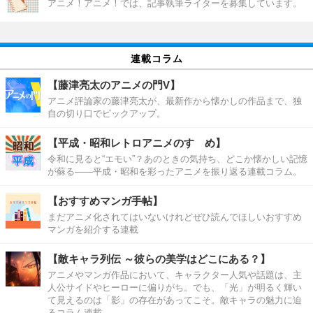
アニメ！アニメ！では、記事執筆ライターを募集しています。
連載コラム
【藤津亮太のアニメの門V】
アニメ評論家の藤津亮太が、最新作から懐かしの作品まで、独
自の切り口でピックアップ。
【平成・昭和レトロアニメのすゝめ】
令和に見ると“エモい”？あのときの気持ち、どこか懐かしい記憶
が蘇る――平成・昭和を彩ったアニメを振り返る連載コラム。
【おすすめマンガ手帖】
まだアニメ化されてはいないけれどぜひ読んでほしいおすすめ
マンガを紹介する連載
【敵キャラ列伝 ～彼らの美学はどこにある？】
アニメやマンガ作品において、キャラクター人気や話題は、主
人公サイドやヒーローに偏りがち。でも、「光」が明るく輝い
て見えるのは「影」の存在があってこそ。敵キャラの魅力に迫
るコラム連載。