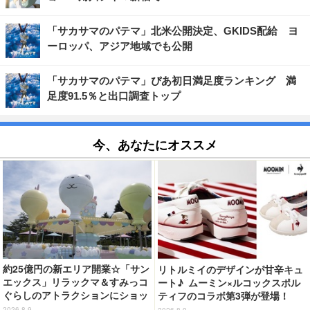
「サカサマのパテマ」北米公開決定、GKIDS配給 ヨ
ーロッパ、アジア地域でも公開
「サカサマのパテマ」ぴあ初日満足度ランキング 満
足度91.5％と出口調査トップ
今、あなたにオススメ
約25億円の新エリア開業☆「サン
リトルミイのデザインが甘辛キュ
エックス」リラックマ＆すみっコ
ート♪ ムーミン×ルコックスポル
ぐらしのアトラクションにショッ
ティフのコラボ第3弾が登場！
プ、レストランも！「富士急ハイ
2026.8.9
2026.8.9