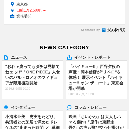
東京都
日給1万2,500円～
業務委託
Sponsored by
NEWS CATEGORY
ニュース
イベント・レポート
“おれァ腐ってもダチは見捨て
「ハイキュー!!」西谷夕役の
ねェっ!!”「ONE PIECE」人食
声優・岡本信彦が”リベロ”を
いのバルトロメオのフィギュ
体感！ 展示イベント「ハイキ
アが限定復刻開始
ュー!! オン ザ コート」東京会
場が開幕
2026.8.9(日) 20:30
2026.8.7(金) 18:20
インタビュー
コラム・レビュー
小清水亜美 史実をたどり、
映画「ちいかわ」は大人もハ
共演者との芝居で深めたドレ
マる傑作!「原作は東野圭
ゲネの“止まった時間”と“繊細
吾?」の声も飛び交う仕掛けが