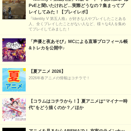
PvEと聞いたけれど…実際どうなの？集まってプ
レイしてみた！【プレイレポ】
『Identity V 第五人格』が好きな人やプレイしたことある
人、全くプレイしたことがない人など、様々な4人を集め
てプレイしてみました！
「声優と夜あそび」MCによる直筆プロフィール帳
&トレカを公開中♪
【夏アニメ 2026】
2026年春アニメの情報はコチラで！
【コラムはコチラから！】夏アニメは“マイナー時
代”をどう描くのか？／ほか
アニメを見るならABEMAで！ 充実のラインナッ