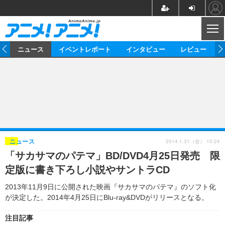
CL
ム
ニュース
イベントレポート
インタビュー
レビュー
ニュース
アニメ
映画/ドラマ
イベントレポート
マンガ
ノベル
アニメ
映画
インタビュー
音楽
声優
ライブ
舞台
スタッフ
声優
レビュー
2014.1.31（金） 10:24
ニュース
「サカサマのパテマ」BD/DVD4月25日発売 限
ゲーム
グッズ
海外イベント
ビジネス
俳優・タレント
アーティスト
アニメ
実写
動画
定版に書き下ろし小説やサントラCD
イベント
海外
ビジネス
書評
イベント
アニメ
映画/ドラマ
連載・コラム
2013年11月9日に公開された映画『サカサマのパテマ』のソフト化
が決定した。2014年4月25日にBlu-ray&DVDがリリースとなる。
ゲーム
座談会
アニメ！アニメ！TV
ABEMA Cafe
注目記事