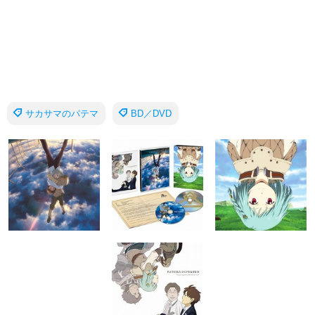
サカサマのパテマ
BD／DVD