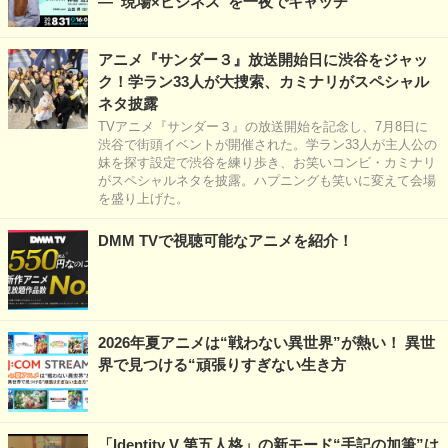
―“現場×ビジネス”を一夜でキャッチ
アニメ『サンダー３』放送開始日に渋谷をジャッ
ク！学ラン33人が大捜索、カミナリがスペシャル
ネタ披露
TVアニメ『サンダー３』の放送開始を記念し、7月8日に
渋谷で街頭イベントが開催された。学ラン33人が主人公の
妹を探す設定で渋谷を練り歩き、お笑いコンビ・カミナリ
がスペシャルネタを披露。ハプニングも笑いに変えて会場
を盛り上げた。
DMM TVで視聴可能なアニメを紹介！
2026年夏アニメは“戦わない異世界”が熱い！ 異世
界で見つける“頑張りすぎない生き方
「Identity V 第五人格」の新モード“手記の加筆”は