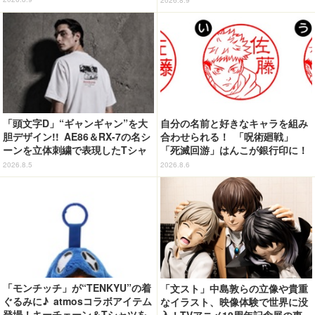
ランド」内【レポート】
「頭文字D」“ギャンギャン”を大
自分の名前と好きなキャラを組み
胆デザイン!! AE86＆RX-7の名シ
合わせられる！ 「呪術廻戦」
ーンを立体刺繍で表現したTシャ
「死滅回游」はんこが銀行印に！
ツ登場
虎杖悠仁、乙骨憂太ら16キャラ追
2026.8.5
2026.8.6
加で全104種
「モンチッチ」が“TENKYU”の着
「文スト」中島敦らの立像や貴重
ぐるみに♪ atmosコラボアイテム
なイラスト、映像体験で世界に没
登場！キーチェーン＆Tシャツを
入！TVアニメ10周年記念展の東