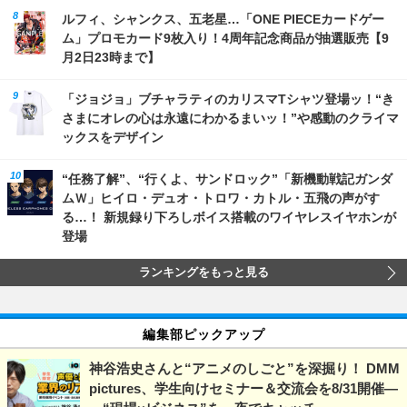
ルフィ、シャンクス、五老星…「ONE PIECEカードゲー
ム」プロモカード9枚入り！4周年記念商品が抽選販売【9
月2日23時まで】
「ジョジョ」ブチャラティのカリスマTシャツ登場ッ！“き
さまにオレの心は永遠にわかるまいッ！”や感動のクライマ
ックスをデザイン
“任務了解”、“行くよ、サンドロック”「新機動戦記ガンダ
ムＷ」ヒイロ・デュオ・トロワ・カトル・五飛の声がす
る…！ 新規録り下ろしボイス搭載のワイヤレスイヤホンが
登場
ランキングをもっと見る
編集部ピックアップ
神谷浩史さんと“アニメのしごと”を深掘り！ DMM
pictures、学生向けセミナー＆交流会を8/31開催―