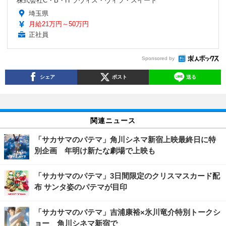
株式会社C・B・H ラヴィス・ヴィラ・スイート
埼玉県
月給21万円～50万円
正社員
Sponsored by
シェア
ポスト
送る
関連ニュース
「サカサマのパテマ」角川シネマ新宿上映最終日に特
別企画 年明け新たな劇場で上映も
「サカサマのパテマ」3日間限定のクリスマスカード配
布 サンタ姿のパテマが目印
「サカサマのパテマ」吉浦康裕×氷川竜介特別トークシ
ョー 角川シネマ新宿で