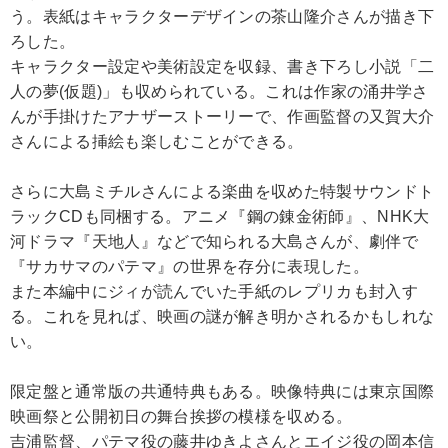
う。表紙はキャラクターデザインの茶山隆介さんが描き下
ろした。
キャラクター設定や美術設定を収録、書き下ろし小説「二
人の夢(仮題)」も収められている。これは作家の涌井学さ
んが手掛けたアナザーストーリーで、作画監督の又賀大介
さんによる挿絵も楽しむことができる。
さらに大島ミチルさんによる楽曲を収めた特製サウンドト
ラックCDも同梱する。アニメ『鋼の錬金術師』、NHK大
河ドラマ『天地人』などで知られる大島さんが、劇伴で
『サカサマのパテマ』の世界を存分に表現した。
また本編中にジィが読んでいた手紙のレプリカも封入す
る。これを見れば、映画の謎が解き明かされるかもしれな
い。
限定盤と通常版の共通特典もある。映像特典には東京国際
映画祭と公開初日の舞台挨拶の模様を収める。
吉浦監督、パテマ役の藤井ゆきよさんとエイジ役の岡本信