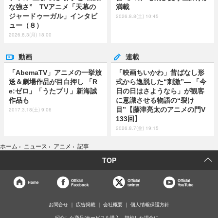
な強さ” TVアニメ「天幕の
満載
ジャードゥーガル」インタビ
2026.8.8(土) 10:45
ュー（８）
2026.8.3(月) 18:00
動画
連載
「AbemaTV」アニメの一挙放
「映画ちいかわ」昔ばなし形
送＆劇場作品が目白押し 「R
式から逸脱した“刺激”― 「今
e:ゼロ」「うたプリ」新海誠
日の日はさようなら」が観客
作品も
に意識させる物語の“裂け
目”【藤津亮太のアニメの門V
2017.3.18(土) 9:06
133回】
2026.8.7(金) 19:15
ホーム
›
ニュース
›
アニメ
›
記事
TOP
Official
Official
Official
Home
Facebook
twitter
YouTube
お問合せ
広告掲載
会社概要
個人情報保護方針
紹介した商品/サービスを購入、契約した場合に、