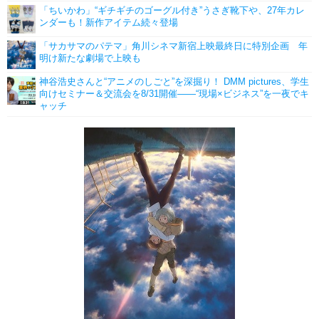
「ちいかわ」“ギチギチのゴーグル付き”うさぎ靴下や、27年カレ
ンダーも！新作アイテム続々登場
「サカサマのパテマ」角川シネマ新宿上映最終日に特別企画 年
明け新たな劇場で上映も
神谷浩史さんと“アニメのしごと”を深掘り！ DMM pictures、学生
向けセミナー＆交流会を8/31開催――“現場×ビジネス”を一夜でキ
ャッチ