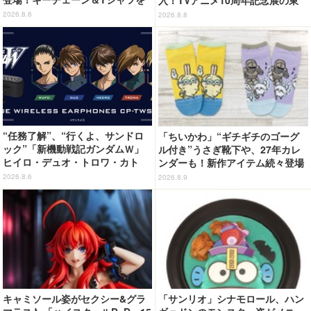
展開
京会場フォトレポートが到着
2026.8.6
2026.8.8
“任務了解”、“行くよ、サンドロ
「ちいかわ」“ギチギチのゴーグ
ック”「新機動戦記ガンダムＷ」
ル付き”うさぎ靴下や、27年カレ
ヒイロ・デュオ・トロワ・カト
ンダーも！新作アイテム続々登場
ル・五飛の声がする…！ 新規録
2026.8.6
2026.8.9
り下ろしボイス搭載のワイヤレス
イヤホンが登場
キャミソール姿がセクシー&グラ
「サンリオ」シナモロール、ハン