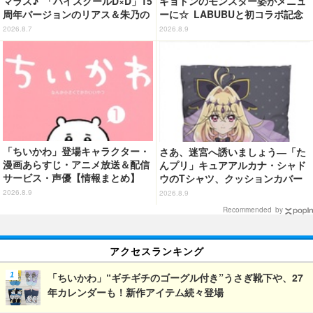
マラス♪ 「ハイスクールD×D」15
ギョドンのモンスター姿がメニュ
周年バージョンのリアス＆朱乃の
ーに☆ LABUBUと初コラボ記念
フィギュアがリニューアルパッケ
のスイーツも！【サンリオピュー
2026.8.7
2026.8.9
ージで登場！
ロランド】
「ちいかわ」登場キャラクター・
さあ、迷宮へ誘いましょう―「た
漫画あらすじ・アニメ放送＆配信
んプリ」キュアアルカナ・シャド
サービス・声優【情報まとめ】
ウのTシャツ、クッションカバー
などが新登場
2026.8.9
2026.8.9
Recommended by
アクセスランキング
「ちいかわ」“ギチギチのゴーグル付き”うさぎ靴下や、27
年カレンダーも！新作アイテム続々登場