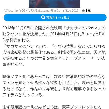
(c)Yasuhiro YOSHIURA/Sakasama Film Committee 2013
全 4 枚
写真をすべて見る
2013年11月9日に公開された映画『サカサマのパテマ』の
映像ソフト化が決定した。2014年4月25日にBlu-rayとDV
Dが発売される。
『サカサマのパテマ』は、『イヴの時間』などで知られる
吉浦康裕監督の最新作である。劇場公開の際には、天と地
が逆転するふたつの世界を舞台としたラブストーリーが人
気を呼んだ。
映像ソフト化にあたっては、数多い吉浦康裕監督の熱心な
ファンを満足させる様々な特典を用意した。映画を鑑賞す
るだけでなく、作品の世界観をより深く理解できる数々の
アイテムとなっている。
まず限定版の特典のみどころは、豪華ブックレットだろ