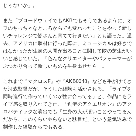
じゃないか」。
また「ブロードウェイでもAKBでもそうであるように、オ
フのちっちゃなところからでも変わったことをやって新し
いチャレンジで皆さんと育てて行きたい」とも語った。過
去、アメリカに取材に行った際に、ミュージカルは好きで
はなかったが生身の人間が出ることに関して隣の芝生がい
いと感じていた。「色んなクリエイターやパフォーマーが
ぶつかり合って新しいものを生身出せたら」。
これまで『マクロスF』や『AKB0048』なども手がけてき
た河森監督だが、そうした経験も活かされる。「ライブを
同時進行で作っていくのが性に合ってる」と、作品にもラ
イブ感を取り入れてきた。『創聖のアクエリオン』のアク
ロバティックな演出でも「生身の人が凄いことやってるん
だから、このくらいやらないと駄目だ」という意気込みで
制作した経験からでもある。