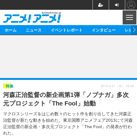
CL
ホーム
ニュース
イベントレポート
インタビュー
レビュ
ニュース
アニメ
映画/ドラマ
イベントレポート
マンガ
ノベル
アニメ
映画
インタビュー
音楽
声優
ライブ
舞台
スタッフ
声優
レビュー
2013.3.21（木） 18:04
特集
河森正治監督の新企画第1弾「ノブナガ」多次
ゲーム
グッズ
海外イベント
ビジネス
俳優・タレント
アーティスト
アニメ
実写
動画
元プロジェクト「The Fool」始動
イベント
海外
ビジネス
書評
イベント
アニメ
映画/ドラマ
連載・コラム
マクロスシリーズをはじめ数々のヒット作を創り出してきた河森正
治監督が新たな動きを始めた。東京国際アニメフェア2013にて河森
ゲーム
座談会
アニメ！アニメ！TV
ABEMA Cafe
正治監督の新企画・多次元プロジェクト「The Fool」の発表が行わ
れた。