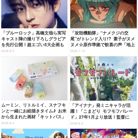
「ブルーロック」高橋文哉ら実写
「攻殻機動隊」“ナメクジの交
キャスト陣の撮り下ろしグラビア
尾”がトレンド入り!? 素子がヌメ
を先行公開！超エゴい5大企画も
ヌメ☆原作準拠で歓喜の声「地上
「週刊少年マガジン」36.37合併
波でギリギリ流せるレベル」「か
2026.8.5
2026.7.15
号
なり頑張ったな」「制作陣に感謝
してもしきれない」第2話【ネタ
バレあり反応まとめ】
ムーミン、リトルミイ、スナフキ
「アイナナ」発ミニキャラが活
ンと一緒にお絵描きタイム♪ お米
躍！「こまどり モフモフパレー
から生まれた画材「キットパス」
ド」27年1月より放送！監督に
コラボ登場【8月9日（ムーミンの
「パペットスンスン」青松拓馬＆
2026.8.4
2026.8.5
日）より発売】
小野賢章ら出演