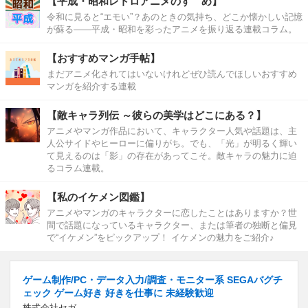
【平成・昭和レトロアニメのすゝめ】
令和に見ると“エモい”？あのときの気持ち、どこか懐かしい記憶
が蘇る――平成・昭和を彩ったアニメを振り返る連載コラム。
【おすすめマンガ手帖】
まだアニメ化されてはいないけれどぜひ読んでほしいおすすめ
マンガを紹介する連載
【敵キャラ列伝 ～彼らの美学はどこにある？】
アニメやマンガ作品において、キャラクター人気や話題は、主
人公サイドやヒーローに偏りがち。でも、「光」が明るく輝い
て見えるのは「影」の存在があってこそ。敵キャラの魅力に迫
るコラム連載。
【私のイケメン図鑑】
アニメやマンガのキャラクターに恋したことはありますか？世
間で話題になっているキャラクター、または筆者の独断と偏見
で“イケメン”をピックアップ！ イケメンの魅力をご紹介♪
ゲーム制作/PC・データ入力/調査・モニター系 SEGAバグチ
ェック ゲーム好き 好きを仕事に 未経験歓迎
株式会社セガ