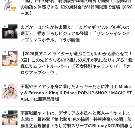
「逃げ上手の若君」特別展が鶴岡八幡宮で開催！ 北条時行
の物語を体感できる“幻の展覧会”が3日間限定で登場【8/28
～30】
まどか、ほむらがお出迎え♪ 「まどマギ〈ワルプルギスの
廻天〉」描き下ろしビジュアル登場！「サンシャインシテ
ィプリンスホテル」コラボ開催
【2026夏アニメ ライターが選ぶここがいいから語らせて！
3選】この先どうなるの!?推しの未来が気になりすぎる「鎧
真伝サムライトルーパー」「乙女怪獣キャラメリゼ」「グ
ロウアップショウ 」
王冠やティアラを身に着けたミッキーたちに注目！ Micke
y & Friends × King & Prince POP-UP SHOP「MAGIC ST
AGE」に新商品登場
宇宙戦艦ヤマトは、デザリアム本星へと突入―「ヤマトよ
永遠に」最終章「第七章 虹色の輪廻」特報映像が公開！加
藤直之新規描き下ろし特製スリーブのBlu-ray＆DVD情報も