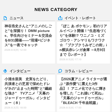
NEWS CATEGORY
ニュース
イベント・レポート
神谷浩史さんと“アニメのしご
「ぽこ あ ポケモン」初のリア
と”を深掘り！ DMM picture
ルイベント開催！“生息地づく
s、学生向けセミナー＆交流会
り”を体験!? ワニノコ・ミズ
を8/31開催――“現場×ビジネ
ゴロウ・アシマリもワクワク
ス”を一夜でキャッチ
☆ 「ブクブクうみぞこの街」i
n横浜赤レンガ倉庫 ～8月9日
2026.8.6(木) 12:00
まで【レポート】
2026.8.5(水) 17:10
インタビュー
コラム・レビュー
小清水亜美 史実をたどり、
【2026夏アニメ ライターが選
共演者との芝居で深めたドレ
ぶ “原作愛”に震えた3作
ゲネの“止まった時間”と“繊細
品】！ アニメ化でさらに輝き
な強さ” TVアニメ「天幕の
を増した「これ描いて死ね」
ジャードゥーガル」インタビ
「天幕のジャードゥーガル」
ュー（８）
「BLEACH 千年血戦篇」
2026.8.3(月) 18:00
2026.8.5(水) 17:50