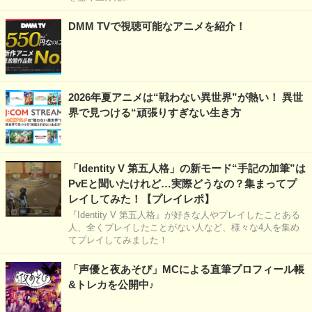
DMM TVで視聴可能なアニメを紹介！
2026年夏アニメは“戦わない異世界”が熱い！ 異世
界で見つける“頑張りすぎない生き方
「Identity V 第五人格」の新モード“手記の加筆”は
PvEと聞いたけれど…実際どうなの？集まってプ
レイしてみた！【プレイレポ】
『Identity V 第五人格』が好きな人やプレイしたことある
人、全くプレイしたことがない人など、様々な4人を集め
てプレイしてみました！
「声優と夜あそび」MCによる直筆プロフィール帳
&トレカを公開中♪