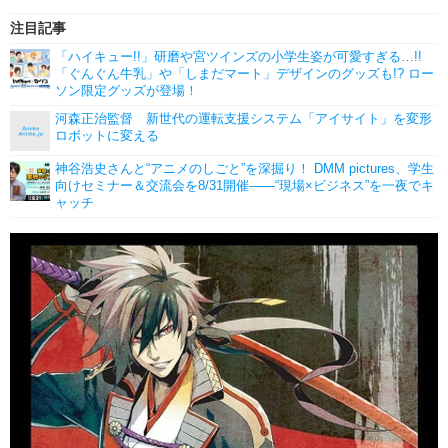
注目記事
「ハイキュー!!」研磨や宮ツインズの小学生姿が可愛すぎる…!!
「ぐんぐん牛乳」や「しまだマート」デザインのグッズも!? ロー
ソン限定グッズが登場！
河森正治監督 新世代の運転支援システム「アイサイト」を変形
ロボットに変える
神谷浩史さんと“アニメのしごと”を深掘り！ DMM pictures、学生
向けセミナー＆交流会を8/31開催――“現場×ビジネス”を一夜でキ
ャッチ