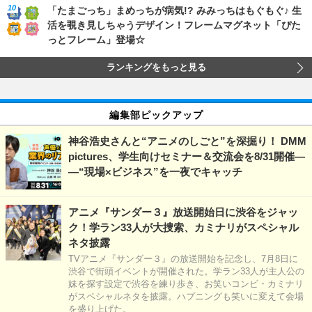
「たまごっち」まめっちが病気!? みみっちはもぐもぐ♪ 生
活を覗き見しちゃうデザイン！フレームマグネット「ぴた
っとフレーム」登場☆
ランキングをもっと見る
編集部ピックアップ
神谷浩史さんと“アニメのしごと”を深掘り！ DMM
pictures、学生向けセミナー＆交流会を8/31開催―
―“現場×ビジネス”を一夜でキャッチ
アニメ『サンダー３』放送開始日に渋谷をジャッ
ク！学ラン33人が大捜索、カミナリがスペシャル
ネタ披露
TVアニメ『サンダー３』の放送開始を記念し、7月8日に
渋谷で街頭イベントが開催された。学ラン33人が主人公の
妹を探す設定で渋谷を練り歩き、お笑いコンビ・カミナリ
がスペシャルネタを披露。ハプニングも笑いに変えて会場
を盛り上げた。