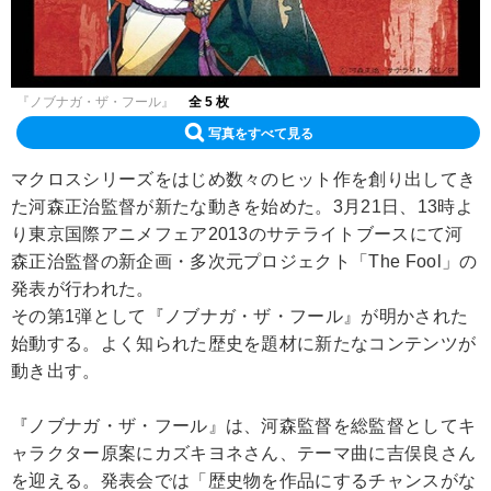
『ノブナガ・ザ・フール』
全 5 枚
写真をすべて見る
マクロスシリーズをはじめ数々のヒット作を創り出してき
た河森正治監督が新たな動きを始めた。3月21日、13時よ
り東京国際アニメフェア2013のサテライトブースにて河
森正治監督の新企画・多次元プロジェクト「The Fool」の
発表が行われた。
その第1弾として『ノブナガ・ザ・フール』が明かされた
始動する。よく知られた歴史を題材に新たなコンテンツが
動き出す。
『ノブナガ・ザ・フール』は、河森監督を総監督としてキ
ャラクター原案にカズキヨネさん、テーマ曲に吉俣良さん
を迎える。発表会では「歴史物を作品にするチャンスがな