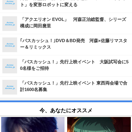
ト」を変形ロボットに変える
「アクエリオン EVOL」 河森正治総監督、シリーズ
構成に岡田麿里
｢バスカッシュ！｣DVD＆BD発売 河森×佐藤リマスタ
ー＆リミックス
「バスカッシュ！」先行上映イベント 大阪試写会に5
0名様をご招待
「バスカッシュ！」先行上映イベント 東西両会場で合
計1600名募集
今、あなたにオススメ