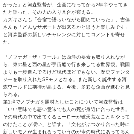
かった」と河森監督が、企画になってから2年半やってき
たと語った。その力の入り具合が窺える。
カズキさんも「合宿で語らいながら固めていった」、吉俣
さんも「どんなサポートが出来るかと思うと楽しみです」
と河森監督の新しいチャレンジに対してコメントを寄せ
た。
『ノブナガ・ザ・フール』は西洋の要素も取り入れなが
ら、東の星と西の星が宇宙船で行き来してる世界観。戦国
よりも一歩進んでるけど現代ほどでもない、歴史ファンタ
ジーを取り入れたSFモノとなる。また新しく誕生する河
森ワールドに期待が高まる。今後、多彩な企画が進むと見
られる。
第1弾でノブナガを題材としたことについて河森監督は
「いい意味でも悪い意味でも人の死が身近に合った世界。
その時代の中で出てくるヒーローが破天荒なことをやって
のけたことが凄い」と話す。「文化がぶつかり合った時に
新しいモノが生まれるっていうのが今の時代にあってるん