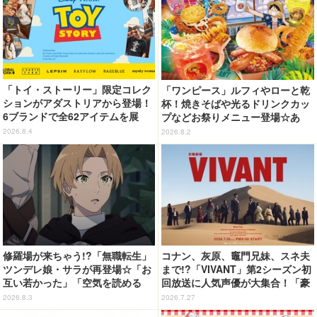
「トイ・ストーリー」限定コレク
「ワンピース」ルフィやローと乾
ションがアダストリアから登場！
杯！焼きそばや光るドリンクカッ
6ブランドで全62アイテムを展
プなどお祭りメニュー登場☆あ
開 店舗で購入するとオリジナル
の“麦わら帽子”もグッズ化!? 【U
2026.8.4
2026.8.2
マグネットをプレゼント☆
SJ「ワンピース・プレミア・サマ
ー」が開幕】
修羅場が来ちゃう!?「無職転生」
コナン、灰原、竈門兄妹、スネ夫
ツンデレ娘・サラが再登場☆「お
まで!?「VIVANT」第2シーズン初
互い若かった」「空気を読める
回放送に人気声優が大集合！「豪
嫁」「嫁が3人になりそうなフラ
華すぎる」花江夏樹＆鬼頭明里＆
2026.8.3
2026.7.27
グ」【第6話ネタバレあり反応ま
関智一＆高山みなみら出演