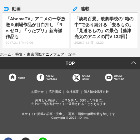
動画
連載
「AbemaTV」アニメの一挙放
「淡島百景」歌劇学校の“箱の
送＆劇場作品が目白押し 「R
中”であり続ける「去るもの」
e:ゼロ」「うたプリ」新海誠
「見送るもの」の景色【藤津
作品も
亮太のアニメの門V 132回】
2017.3.18(土) 9:06
2026.7.12(日) 12:20
ホーム
›
特集
›
東京国際アニメフェア
›
記事
TOP
Official
Official
Official
Home
Facebook
twitter
YouTube
お問合せ
広告掲載
会社概要
個人情報保護方針
紹介した商品/サービスを購入、契約した場合に、
売上の一部が弊社サイトに還元されることがあります。
当サイトに掲載の記事・見出し・写真・画像の無断転載を禁じます。
Copyright © 2026 IID, Inc.