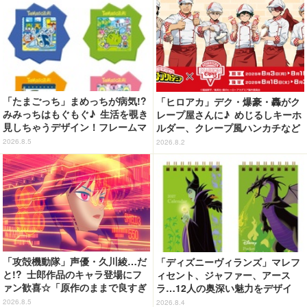
とめ】
「たまごっち」まめっちが病気!?
「ヒロアカ」デク・爆豪・轟がク
みみっちはもぐもぐ♪ 生活を覗き
レープ屋さんに♪ めじるしキーホ
見しちゃうデザイン！フレームマ
ルダー、クレープ風ハンカチなど
グネット「ぴたっとフレーム」登
限定グッズ＆コラボクレープが登
2026.8.5
2026.8.2
場☆
場
「攻殻機動隊」声優・久川綾…だ
「ディズニーヴィランズ」マレフ
と!? 士郎作品のキャラ登場にフ
ィセント、ジャファー、アース
ァン歓喜☆「原作のままで良すぎ
ラ…12人の奥深い魅力をデザイ
るな」「脳の処理が追いつかない
ン！2027年版ポケットカレンダー
2026.8.5
2026.8.4