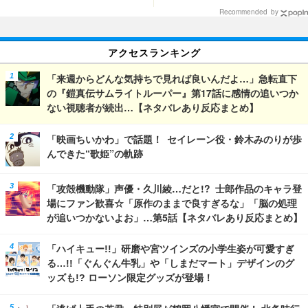
よお」…第5話【ネタバレあり反
発売
Recommended by
応まとめ】
アクセスランキング
「来週からどんな気持ちで見れば良いんだよ…」急転直下
の『鎧真伝サムライトルーパー』第17話に感情の追いつか
ない視聴者が続出…【ネタバレあり反応まとめ】
「映画ちいかわ」で話題！ セイレーン役・鈴木みのりが歩
んできた“歌姫”の軌跡
「攻殻機動隊」声優・久川綾…だと!? 士郎作品のキャラ登
場にファン歓喜☆「原作のままで良すぎるな」「脳の処理
が追いつかないよお」…第5話【ネタバレあり反応まとめ】
「ハイキュー!!」研磨や宮ツインズの小学生姿が可愛すぎ
る…!!「ぐんぐん牛乳」や「しまだマート」デザインのグ
ッズも!? ローソン限定グッズが登場！