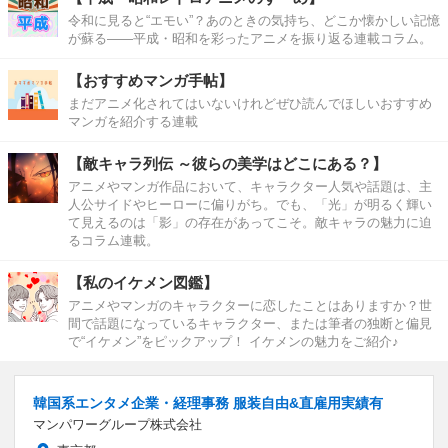
令和に見ると“エモい”？あのときの気持ち、どこか懐かしい記憶
が蘇る――平成・昭和を彩ったアニメを振り返る連載コラム。
【おすすめマンガ手帖】
まだアニメ化されてはいないけれどぜひ読んでほしいおすすめ
マンガを紹介する連載
【敵キャラ列伝 ～彼らの美学はどこにある？】
アニメやマンガ作品において、キャラクター人気や話題は、主
人公サイドやヒーローに偏りがち。でも、「光」が明るく輝い
て見えるのは「影」の存在があってこそ。敵キャラの魅力に迫
るコラム連載。
【私のイケメン図鑑】
アニメやマンガのキャラクターに恋したことはありますか？世
間で話題になっているキャラクター、または筆者の独断と偏見
で“イケメン”をピックアップ！ イケメンの魅力をご紹介♪
韓国系エンタメ企業・経理事務 服装自由&直雇用実績有
マンパワーグループ株式会社