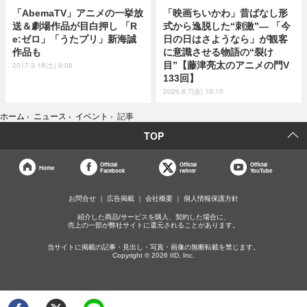
「AbemaTV」アニメの一挙放
「映画ちいかわ」昔ばなし形
送＆劇場作品が目白押し 「R
式から逸脱した“刺激”― 「今
e:ゼロ」「うたプリ」新海誠
日の日はさようなら」が観客
作品も
に意識させる物語の“裂け
目”【藤津亮太のアニメの門V
2017.3.18(土) 9:06
133回】
2026.8.7(金) 19:15
ホーム
›
ニュース
›
イベント
›
記事
TOP
Official
Official
Official
Home
Facebook
twitter
YouTube
お問合せ
広告掲載
会社概要
個人情報保護方針
紹介した商品/サービスを購入、契約した場合に、
売上の一部が弊社サイトに還元されることがあります。
当サイトに掲載の記事・見出し・写真・画像の無断転載を禁じます。
Copyright © 2026 IID, Inc.