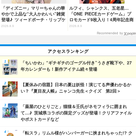
「ディズニー」マリーちゃんの華
ルフィ、シャンクス、五老星…
やかで上品な“大人かわいい”雑貨
「ONE PIECEカードゲーム」プ
登場♪ ツィードポーチ・リップケ
ロモカード9枚入り！4周年記念商
ース・トート
品が抽選販売【9月2日23時まで】
2026.8.9
2026.8.9
Recommended by
アクセスランキング
「ちいかわ」“ギチギチのゴーグル付き”うさぎ靴下や、27
年カレンダーも！新作アイテム続々登場
【夏休みの宿題】日本の夏は妖怪！演じてる声優わかるか
い？『夏目友人帳』ニャンコ先生＜クイズ 第2回＞
「薬屋のひとりごと」猫猫＆壬氏がネモフィラに囲まれ
て…♪ 茨城県コラボの限定グッズが登場！クリアファイル
やポストカードなど
「転スラ」リムル様がハンバーガーに挟まれちゃった!? ク