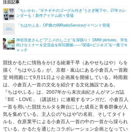
注目記事
「ちいかわ」“ギチギチのゴーグル付き”うさぎ靴下や、27年カレ
ンダーも！新作アイテム続々登場
「ちはやふる」OP曲の99RadioServiceがイベント登場
神谷浩史さんと“アニメのしごと”を深掘り！ DMM pictures、学生
向けセミナー＆交流会を8/31開催――“現場×ビジネス”を一夜でキ
ャッチ
競技かるたに情熱をかける綾瀬千早（あやせちはや）らを
描く『ちはやふる』が、京都・嵐山にある小倉百人一首殿
堂 時雨殿にて9月11日より企画展を開催している。時雨殿
は、小倉百人一首の文化を紹介する文化施設である。
『ちはやふる』は、2007年から末次由紀さんがマンガ誌
「BE・LOVE」（講談社）に連載するマンガだ。小倉百人
一首を用いた競技カルタを舞台にした成長と青春群像が人
気を集めている。主人公の“ちはや”の名前、そしてタイト
ルも、在原業平による小倉百人一首の中の一首から採られ
ている。かるたを通じたコラボレーション企画となってい