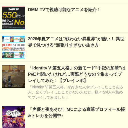
DMM TVで視聴可能なアニメを紹介！
2026年夏アニメは“戦わない異世界”が熱い！ 異世
界で見つける“頑張りすぎない生き方
「Identity V 第五人格」の新モード“手記の加筆”は
PvEと聞いたけれど…実際どうなの？集まってプ
レイしてみた！【プレイレポ】
『Identity V 第五人格』が好きな人やプレイしたことある
人、全くプレイしたことがない人など、様々な4人を集め
てプレイしてみました！
「声優と夜あそび」MCによる直筆プロフィール帳
&トレカを公開中♪