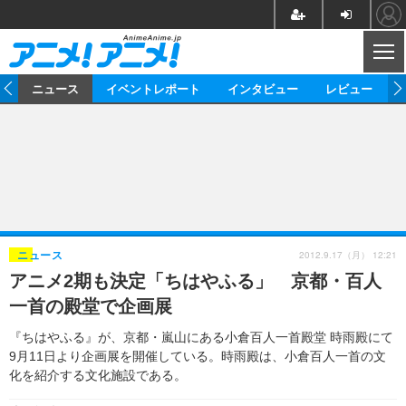
CL
ム
ニュース
イベントレポート
インタビュー
レビュー
ニュース
アニメ
映画/ドラマ
イベントレポート
マンガ
ノベル
アニメ
映画
インタビュー
音楽
声優
ライブ
舞台
スタッフ
声優
レビュー
2012.9.17（月） 12:21
ニュース
アニメ2期も決定「ちはやふる」 京都・百人
ゲーム
グッズ
海外イベント
ビジネス
俳優・タレント
アーティスト
アニメ
実写
動画
一首の殿堂で企画展
イベント
海外
ビジネス
書評
イベント
アニメ
映画/ドラマ
連載・コラム
『ちはやふる』が、京都・嵐山にある小倉百人一首殿堂 時雨殿にて
9月11日より企画展を開催している。時雨殿は、小倉百人一首の文
ゲーム
座談会
アニメ！アニメ！TV
ABEMA Cafe
化を紹介する文化施設である。