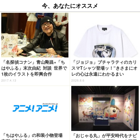
今、あなたにオススメ
「名探偵コナン」青山剛昌×「ち
「ジョジョ」ブチャラティのカリ
はやふる」末次由紀 対談 世界で
スマTシャツ登場ッ！“きさまにオ
1枚のイラストを即興合作
レの心は永遠にわかるまい
ッ！”や感動のクライマックスを
2017.4.13
2026.8.6
デザイン
「ちはやふる」の和装小物登場
「おじゃる丸」が平安時代をナビ