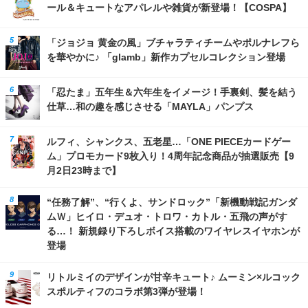
ール＆キュートなアパレルや雑貨が新登場！【COSPA】
「ジョジョ 黄金の風」ブチャラティチームやポルナレフら
を華やかに♪ 「glamb」新作カプセルコレクション登場
「忍たま」五年生＆六年生をイメージ！手裏剣、髪を結う
仕草…和の趣を感じさせる「MAYLA」パンプス
ルフィ、シャンクス、五老星…「ONE PIECEカードゲー
ム」プロモカード9枚入り！4周年記念商品が抽選販売【9
月2日23時まで】
“任務了解”、“行くよ、サンドロック”「新機動戦記ガンダ
ムＷ」ヒイロ・デュオ・トロワ・カトル・五飛の声がす
る…！ 新規録り下ろしボイス搭載のワイヤレスイヤホンが
登場
リトルミイのデザインが甘辛キュート♪ ムーミン×ルコック
スポルティフのコラボ第3弾が登場！