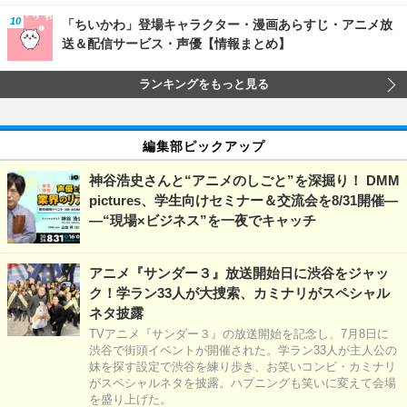
「ちいかわ」登場キャラクター・漫画あらすじ・アニメ放
送＆配信サービス・声優【情報まとめ】
ランキングをもっと見る
編集部ピックアップ
神谷浩史さんと“アニメのしごと”を深掘り！ DMM
pictures、学生向けセミナー＆交流会を8/31開催―
―“現場×ビジネス”を一夜でキャッチ
アニメ『サンダー３』放送開始日に渋谷をジャッ
ク！学ラン33人が大捜索、カミナリがスペシャル
ネタ披露
TVアニメ『サンダー３』の放送開始を記念し、7月8日に
渋谷で街頭イベントが開催された。学ラン33人が主人公の
妹を探す設定で渋谷を練り歩き、お笑いコンビ・カミナリ
がスペシャルネタを披露。ハプニングも笑いに変えて会場
を盛り上げた。