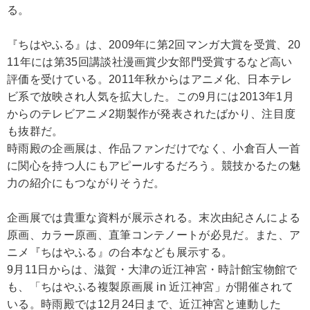
る。
『ちはやふる』は、2009年に第2回マンガ大賞を受賞、20
11年には第35回講談社漫画賞少女部門受賞するなど高い
評価を受けている。2011年秋からはアニメ化、日本テレ
ビ系で放映され人気を拡大した。この9月には2013年1月
からのテレビアニメ2期製作が発表されたばかり、注目度
も抜群だ。
時雨殿の企画展は、作品ファンだけでなく、小倉百人一首
に関心を持つ人にもアピールするだろう。競技かるたの魅
力の紹介にもつながりそうだ。
企画展では貴重な資料が展示される。末次由紀さんによる
原画、カラー原画、直筆コンテノートが必見だ。また、ア
ニメ『ちはやふる』の台本なども展示する。
9月11日からは、滋賀・大津の近江神宮・時計館宝物館で
も、「ちはやふる複製原画展 in 近江神宮」が開催されて
いる。時雨殿では12月24日まで、近江神宮と連動した