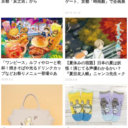
京都「亥之吉」から
ゲート、京都「時雨殿」で企画展
2014.10.12
「ワンピース」ルフィやローと乾
【夏休みの宿題】日本の夏は妖
杯！焼きそばや光るドリンクカッ
怪！演じてる声優わかるかい？
プなどお祭りメニュー登場☆あ
『夏目友人帳』ニャンコ先生＜ク
の“麦わら帽子”もグッズ化!? 【U
イズ 第2回＞
2026.8.2
2026.8.9
SJ「ワンピース・プレミア・サマ
ー」が開幕】