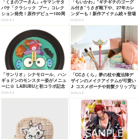
「くまのプーさん」×サマンサタ
「ちいかわ」“ギチギチのゴーグ
バサ「クラシック プー」コレク
ル付き”うさぎ靴下や、27年カレ
ション発売！原作デビュー100周
ンダーも！新作アイテム続々登場
年記念でハンドバッグや財布など
2026.8.3
2026.8.9
全6種が登場
「サンリオ」シナモロール、ハン
「CCさくら」夢の杖や魔法陣デ
ギョドンのモンスター姿がメニュ
ザインのメイクアイテムが可愛い
ーに☆ LABUBUと初コラボ記念
♪ コスメポーチや前髪クリップな
のスイーツも！【サンリオピュー
ど…毎日使いたい!!「タイトーく
2026.8.9
2026.8.8
ロランド】
じ」【8月28日～】