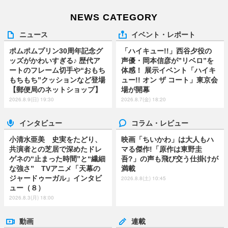
NEWS CATEGORY
ニュース
イベント・レポート
ポムポムプリン30周年記念グ
「ハイキュー!!」西谷夕役の
ッズがかわいすぎる♪ 歴代ア
声優・岡本信彦が”リベロ”を
ートのフレーム切手や“おもち
体感！ 展示イベント「ハイキ
もちもち”クッションなど登場
ュー!! オン ザ コート」東京会
【郵便局のネットショップ】
場が開幕
2026.8.9(日) 19:30
2026.8.7(金) 18:20
インタビュー
コラム・レビュー
小清水亜美 史実をたどり、
映画「ちいかわ」は大人もハ
共演者との芝居で深めたドレ
マる傑作!「原作は東野圭
ゲネの“止まった時間”と“繊細
吾?」の声も飛び交う仕掛けが
な強さ” TVアニメ「天幕の
満載
ジャードゥーガル」インタビ
2026.8.8(土) 10:45
ュー（８）
2026.8.3(月) 18:00
動画
連載