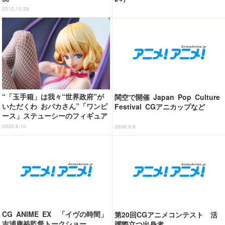
2012.10.29
“「玉手箱」は我々“世界政府”が
関空で開催 Japan Pop Culture
いただくわ おバカさん”「ワンピ
Festival CGアニカップなど
ース」ステューシーのフィギュア
が抽選販売スタート！ ミステリ
2026.8.10
2008.9.6
アスな表情や魅惑的なスタイルを
完全再現
CG ANIME EX 「イヴの時間」
第20回CGアニメコンテスト 活
吉浦康裕監督トークショー
躍際立つ出身者