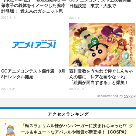
薙素子の義体をイメージした腕時
日程決定 東京・大阪で
計登場！ 近未来のガジェット思
わせるデザインに惚れ惚れ
2026.8.10
2008.4.11
CGアニメコンテスト傑作選 8月
西川貴教をうちわで仰ぐしんちゃ
8日レンタル開始
んの姿に「レアな画やな～♪」
「絵面が面白すぎる」と爆笑！
「クレヨンしんちゃん」が西川貴
2008.6.24
2026.8.10
教とのコラボ動画を投稿
Recommended by
アクセスランキング
「転スラ」リムル様がハンバーガーに挟まれちゃった!? ク
ール＆キュートなアパレルや雑貨が新登場！【COSPA】