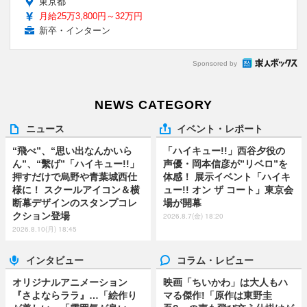
東京都
月給25万3,800円～32万円
新卒・インターン
Sponsored by
NEWS CATEGORY
ニュース
イベント・レポート
“飛べ”、“思い出なんかいら
「ハイキュー!!」西谷夕役の
ん”、“繫げ”「ハイキュー!!」
声優・岡本信彦が”リベロ”を
押すだけで烏野や青葉城西仕
体感！ 展示イベント「ハイキ
様に！ スクールアイコン＆横
ュー!! オン ザ コート」東京会
断幕デザインのスタンプコレ
場が開幕
クション登場
2026.8.7(金) 18:20
2026.8.10(月) 18:45
インタビュー
コラム・レビュー
オリジナルアニメーション
映画「ちいかわ」は大人もハ
『さよならララ』…「絵作り
マる傑作!「原作は東野圭