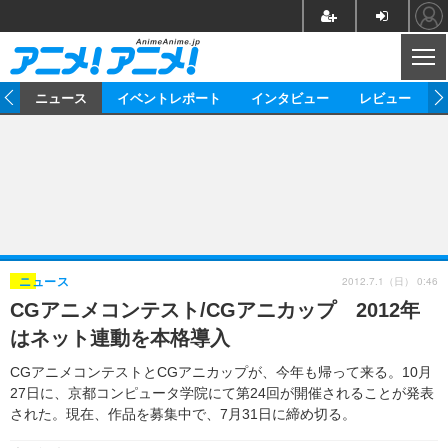
CL
ム
ニュース
イベントレポート
インタビュー
レビュー
ニュース
アニメ
映画/ドラマ
イベントレポート
マンガ
ノベル
アニメ
映画
インタビュー
音楽
声優
ライブ
舞台
スタッフ
声優
レビュー
2012.7.1（日） 0:46
ニュース
CGアニメコンテスト/CGアニカップ 2012年
ゲーム
グッズ
海外イベント
ビジネス
俳優・タレント
アーティスト
アニメ
実写
動画
はネット連動を本格導入
イベント
海外
ビジネス
書評
イベント
アニメ
映画/ドラマ
連載・コラム
CGアニメコンテストとCGアニカップが、今年も帰って来る。10月
27日に、京都コンピュータ学院にて第24回が開催されることが発表
ゲーム
座談会
アニメ！アニメ！TV
ABEMA Cafe
された。現在、作品を募集中で、7月31日に締め切る。