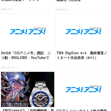
2009.10.1
2008.6.2
DoGA「CGアニメ市」開設 ニ
TBS DigiCon 6+3 最終審査ノ
コ動・BIGLOBE・YouTubeで
ミネート作品発表（9/11）
2011.10.10
【限定1989点】「攻殻機動隊」草
CGアニメコンテスト上映会開催