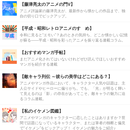
【藤津亮太のアニメの門V】
アニメ評論家の藤津亮太が、最新作から懐かしの作品まで、独
自の切り口でピックアップ。
【平成・昭和レトロアニメのすゝめ】
令和に見ると“エモい”？あのときの気持ち、どこか懐かしい記憶
が蘇る――平成・昭和を彩ったアニメを振り返る連載コラム。
【おすすめマンガ手帖】
まだアニメ化されてはいないけれどぜひ読んでほしいおすすめ
マンガを紹介する連載
【敵キャラ列伝 ～彼らの美学はどこにある？】
アニメやマンガ作品において、キャラクター人気や話題は、主
人公サイドやヒーローに偏りがち。でも、「光」が明るく輝い
て見えるのは「影」の存在があってこそ。敵キャラの魅力に迫
るコラム連載。
【私のイケメン図鑑】
アニメやマンガのキャラクターに恋したことはありますか？世
間で話題になっているキャラクター、または筆者の独断と偏見
で“イケメン”をピックアップ！ イケメンの魅力をご紹介♪