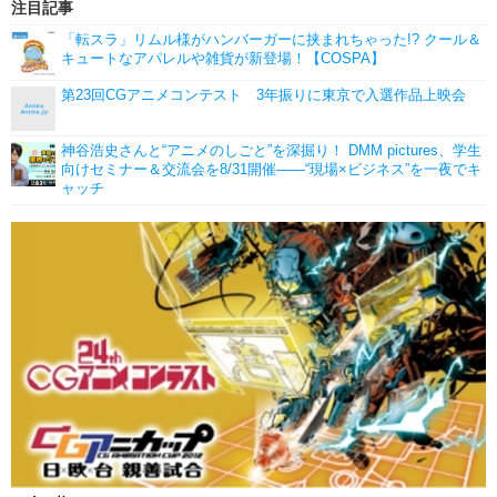
注目記事
「転スラ」リムル様がハンバーガーに挟まれちゃった!? クール＆
キュートなアパレルや雑貨が新登場！【COSPA】
第23回CGアニメコンテスト 3年振りに東京で入選作品上映会
神谷浩史さんと“アニメのしごと”を深掘り！ DMM pictures、学生
向けセミナー＆交流会を8/31開催――“現場×ビジネス”を一夜でキ
ャッチ