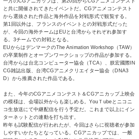
一方のCGアニカップは、第20回からCGアニメコンテスト
と共に開催されてきたイベントだ。CGアニメコンテスト
から選抜された作品と海外作品を対戦形式で観覧する。
第1回以外は、フランスのイベントとの対戦形式だった
が、今回の海外チームはEUと台湾からそれぞれ参加す
る。3チームでの対戦となる。
EUからはデンマークのThe Animation Workshop（TAW）
の卒業制作とオープンワークショップの作品が参加する。
台湾からは台北コンピューター協会（TCA）、朕宏國際IN
CG雑誌出版、台湾CGアニメクリエイター協会（DNA3
D）から推薦された作品である。
また、今年のCGアニメコンテスト＆CGアニカップ上映会
の模様は、会場以外からも楽しめる。YouＴubeとニコニ
コ生放送にて中継配信を行う予定だ。これまで以上にイン
ターネットとの連動を打ち出す。
昨年も試験配信が行われたが、今回はさらに視聴者が参加
しやすいかたちとなっている。CGアニカップでは、一般