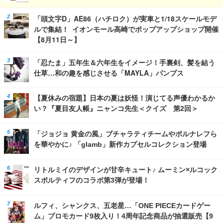
「頭文字D」AE86（ハチロク）が実車と1/18スケールモデ
ルで集結！ イオンモール高崎でポップアップショップ開催
【8月11日～】
「忍たま」五年生＆六年生をイメージ！手裏剣、髪を結う
仕草…和の趣を感じさせる「MAYLA」パンプス
【夏休みの宿題】日本の夏は妖怪！演じてる声優わかるか
い？『夏目友人帳』ニャンコ先生＜クイズ 第2回＞
「ジョジョ 黄金の風」ブチャラティチームやポルナレフら
を華やかに♪ 「glamb」新作カプセルコレクション登場
リトルミイのデザインが甘辛キュート♪ ムーミン×ルコック
スポルティフのコラボ第3弾が登場！
ルフィ、シャンクス、五老星…「ONE PIECEカードゲー
ム」プロモカード9枚入り！4周年記念商品が抽選販売【9