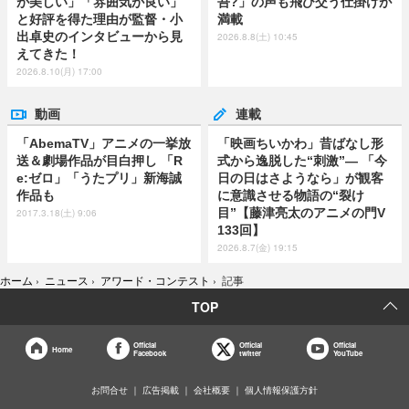
が美しい」「雰囲気が良い」
吾?」の声も飛び交う仕掛けが
と好評を得た理由が監督・小
満載
出卓史のインタビューから見
2026.8.8(土) 10:45
えてきた！
2026.8.10(月) 17:00
動画
連載
「AbemaTV」アニメの一挙放
「映画ちいかわ」昔ばなし形
送＆劇場作品が目白押し 「R
式から逸脱した“刺激”― 「今
e:ゼロ」「うたプリ」新海誠
日の日はさようなら」が観客
作品も
に意識させる物語の“裂け
目”【藤津亮太のアニメの門V
2017.3.18(土) 9:06
133回】
2026.8.7(金) 19:15
ホーム
›
ニュース
›
アワード・コンテスト
›
記事
TOP
Official
Official
Official
Home
Facebook
twitter
YouTube
お問合せ
広告掲載
会社概要
個人情報保護方針