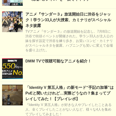
アニメ『サンダー３』放送開始日に渋谷をジャッ
ク！学ラン33人が大捜索、カミナリがスペシャル
ネタ披露
TVアニメ『サンダー３』の放送開始を記念し、7月8日に
渋谷で街頭イベントが開催された。学ラン33人が主人公の
妹を探す設定で渋谷を練り歩き、お笑いコンビ・カミナリ
がスペシャルネタを披露。ハプニングも笑いに変えて会場
を盛り上げた。
DMM TVで視聴可能なアニメを紹介！
「Identity V 第五人格」の新モード“手記の加筆”は
PvEと聞いたけれど…実際どうなの？集まってプ
レイしてみた！【プレイレポ】
『Identity V 第五人格』が好きな人やプレイしたことある
人、全くプレイしたことがない人など、様々な4人を集め
てプレイしてみました！