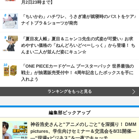
月2日23時まで】
「ちいかわ」ハチワレ、うさぎ達が就寝時のバストをケア♪
ナイトブラ＆ショーツが発売
「夏目友人帳」夏目＆ニャンコ先生の式姿が可愛い♪ お求
めやすい価格の「ねんどろいどべーしっく」から登場！ ち
んまい二人が並んだ姿にキュン☆
「ONE PIECEカードゲーム ブースターパック 世界最強の
戦士」が抽選販売受付中！ 4周年記念したボックスを手に
入れよう
ランキングをもっと見る
編集部ピックアップ
神谷浩史さんと“アニメのしごと”を深掘り！ DMM
pictures、学生向けセミナー＆交流会を8/31開催―
―“現場×ビジネス”を一夜でキャッチ