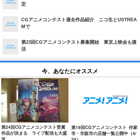
定
CGアニメコンテスト過去作品紹介 ニコ生とUSTREA
Mで
第23回CGアニメコンテスト募集開始 東京上映会も復
活
今、あなたにオススメ
第24回CGアニメコンテスト受賞
第19回CGアニメコンテスト 作家
作品が決まる ライブ配信も大盛
市・市販市の店舗一覧公開中（4/
況
24）