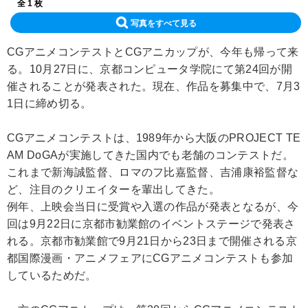
全 1 枚
写真をすべて見る
CGアニメコンテストとCGアニカップが、今年も帰って来
る。10月27日に、京都コンピュータ学院にて第24回が開
催されることが発表された。現在、作品を募集中で、7月3
1日に締め切る。
CGアニメコンテストは、1989年から大阪のPROJECT TE
AM DoGAが実施してきた国内でも老舗のコンテストだ。
これまで新海誠監督、ロマのフ比嘉監督、吉浦康裕監督な
ど、注目のクリエイターを輩出してきた。
例年、上映会当日に受賞や入選の作品が発表となるが、今
回は9月22日に京都市勧業館のイベントステージで発表さ
れる。京都市勧業館で9月21日から23日まで開催される京
都国際漫画・アニメフェアにCGアニメコンテストも参加
しているためだ。