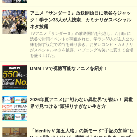
アニメ『サンダー３』放送開始日に渋谷をジャッ
ク！学ラン33人が大捜索、カミナリがスペシャル
ネタ披露
TVアニメ『サンダー３』の放送開始を記念し、7月8日に
渋谷で街頭イベントが開催された。学ラン33人が主人公の
妹を探す設定で渋谷を練り歩き、お笑いコンビ・カミナリ
がスペシャルネタを披露。ハプニングも笑いに変えて会場
を盛り上げた。
DMM TVで視聴可能なアニメを紹介！
2026年夏アニメは“戦わない異世界”が熱い！ 異世
界で見つける“頑張りすぎない生き方
「Identity V 第五人格」の新モード“手記の加筆”は