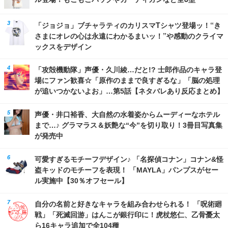
「ジョジョ」ブチャラティのカリスマTシャツ登場ッ！“き
さまにオレの心は永遠にわかるまいッ！”や感動のクライマ
ックスをデザイン
「攻殻機動隊」声優・久川綾…だと!? 士郎作品のキャラ登
場にファン歓喜☆「原作のままで良すぎるな」「脳の処理
が追いつかないよお」…第5話【ネタバレあり反応まとめ】
声優・井口裕香、大自然の水着姿からムーディーなホテル
まで…♪ グラマラス＆妖艶な“今”を切り取り！3冊目写真集
が発売中
可愛すぎるモチーフデザイン♪ 「名探偵コナン」コナン&怪
盗キッドのモチーフを表現！ 「MAYLA」パンプスがセー
ル実施中【30％オフセール】
自分の名前と好きなキャラを組み合わせられる！ 「呪術廻
戦」「死滅回游」はんこが銀行印に！虎杖悠仁、乙骨憂太
ら16キャラ追加で全104種