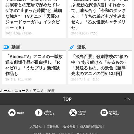
共演者との芝居で深めたドレ
ぶ 絶妙な関係3選】ずれ合っ
ゲネの“止まった時間”と“繊細
て、噛み合う「令和のダラさ
な強さ” TVアニメ「天幕の
ん」「うちの弟どもがすみま
ジャードゥーガル」インタビ
せん」「乙女怪獣キャラメリ
ュー（８）
ゼ」
2026.8.3(月) 18:00
2026.8.6(木) 17:50
動画
連載
「AbemaTV」アニメの一挙放
「淡島百景」歌劇学校の“箱の
送＆劇場作品が目白押し 「R
中”であり続ける「去るもの」
e:ゼロ」「うたプリ」新海誠
「見送るもの」の景色【藤津
作品も
亮太のアニメの門V 132回】
2017.3.18(土) 9:06
2026.7.12(日) 12:20
ホーム
›
ニュース
›
アニメ
›
記事
TOP
Official
Official
Official
Home
Facebook
twitter
YouTube
お問合せ
広告掲載
会社概要
個人情報保護方針