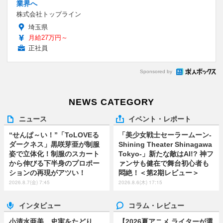
業界へ
株式会社トップライン
埼玉県
月給27万円～
正社員
Sponsored by
NEWS CATEGORY
ニュース
イベント・レポート
“せんぱ～い！”「ToLOVEる
「美少女戦士セーラームーン-
ダークネス」黒咲芽亜が制服
Shining Theater Shinagawa
姿で立体化！制服のスカート
Tokyo-」新たな敵はAI!? 神フ
から伸びる下半身のプロポー
ァンサも健在で舞台初心者も
ションの再現がアツい！
悶絶！＜第2期レビュー＞
2026.8.7(金) 7:45
2026.8.6(木) 17:15
インタビュー
コラム・レビュー
小清水亜美 史実をたどり、
【2026夏アニメ ライターが選