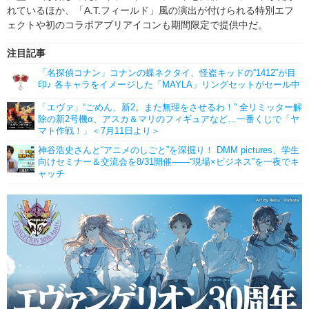
れているほか、「A.T.フィールド」風の演出が付けられる特別エフ
ェクトや初のコラボアプリアイコンも期間限定で提供中だ。
注目記事
「名探偵コナン」コナンの蝶ネクタイ、怪盗キッドの“1412”が目
印♪ 各キャラをイメージした「MAYLA」リングセットがセール中
「エヴァ」“ごめん、新2。また無理をさせるわ！” 全リミッター解
除の新2号機α、アスカ＆マリのフィギュアなど…一番くじで「ヤ
マト作戦！」＜7月11日より＞
神谷浩史さんと“アニメのしごと”を深掘り！ DMM pictures、学生
向けセミナー＆交流会を8/31開催――“現場×ビジネス”を一夜でキ
ャッチ