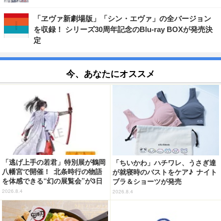
「ヱヴァ新劇場版」「シン・エヴァ」の全バージョン
を収録！ シリーズ30周年記念のBlu-ray BOXが発売決
定
今、あなたにオススメ
「逃げ上手の若君」特別展が鶴岡
「ちいかわ」ハチワレ、うさぎ達
八幡宮で開催！ 北条時行の物語
が就寝時のバストをケア♪ ナイト
を体感できる“幻の展覧会”が3日
ブラ＆ショーツが発売
間限定で登場【8/28～30】
2026.8.4
2026.8.4