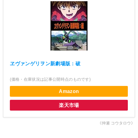
ヱヴァンゲリヲン新劇場版：破
(価格・在庫状況は記事公開時点のものです)
Amazon
楽天市場
《仲瀬 コウタロウ》