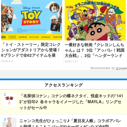
「トイ・ストーリー」限定コレク
一番好きな映画『クレヨンしんち
ションがアダストリアから登場！
ゃん』は？ 3位「アッパレ！戦国
6ブランドで全62アイテムを展
大合戦」、2位「ヘンダーランド
開 店舗で購入するとオリジナル
の大冒険」、1位は…？【『映画
2026.8.4
2026.7.31
マグネットをプレゼント☆
クレヨンしんちゃん 奇々怪々！
Recommended by
オラの妖怪バケ～ション』公開記
念】
アクセスランキング
「名探偵コナン」コナンの蝶ネクタイ、怪盗キッドの“141
2”が目印♪ 各キャラをイメージした「MAYLA」リングセ
ットがセール中
ニャンコ先生がひょっこり♪「夏目友人帳」コラボアパレ
ル登場！もこもこバッグやカーディガンなど全8型