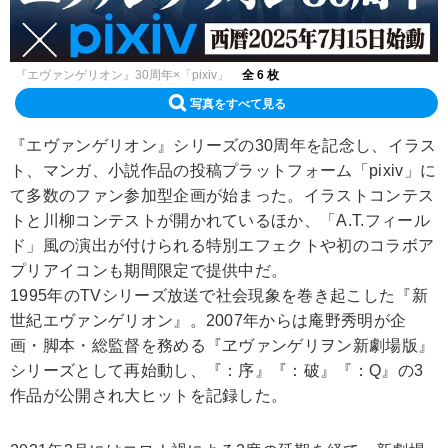
『エヴァンゲリオン』30周年×「pixiv」
全 6 枚
写真をすべて見る
『エヴァンゲリオン』シリーズの30周年を記念し、イラス
ト、マンガ、小説作品の投稿プラットフォーム「pixiv」に
て多数のファン参加型企画が始まった。イラストコンテス
トと川柳コンテストが開かれているほか、「A.T.フィール
ド」風の演出が付けられる特別エフェクトや初のコラボア
プリアイコンも期間限定で提供中だ。
1995年のTVシリーズ放送で社会現象を巻き起こした『新
世紀エヴァンゲリオン』。2007年からは庵野秀明が企
画・脚本・総監督を務める『ヱヴァンゲリヲン新劇場版』
シリーズとして再始動し、『：序』『：破』『：Q』の3
作品が公開され大ヒットを記録した。