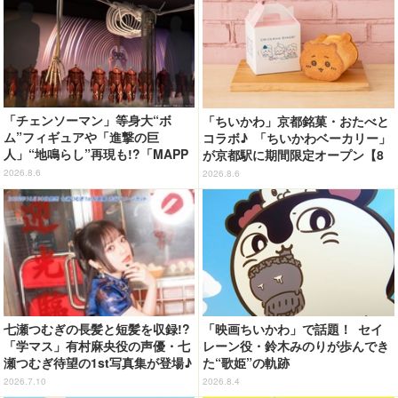
「チェンソーマン」等身大“ボ
「ちいかわ」京都銘菓・おたべと
ム”フィギュアや「進撃の巨
コラボ♪ 「ちいかわベーカリー」
人」“地鳴らし”再現も!?「MAPP
が京都駅に期間限定オープン【8
A EXPO 15th Anniversary」展
月13日～】
2026.8.6
2026.8.6
示内容を公開
七瀬つむぎの長髪と短髪を収録!?
「映画ちいかわ」で話題！ セイ
「学マス」有村麻央役の声優・七
レーン役・鈴木みのりが歩んでき
瀬つむぎ待望の1st写真集が登場♪
た“歌姫”の軌跡
10月30日に発売
2026.7.10
2026.8.4