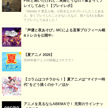
PvEと聞いたけれど…実際どうなの？集まってプ
レイしてみた！【プレイレポ】
『Identity V 第五人格』が好きな人やプレイしたことある
人、全くプレイしたことがない人など、様々な4人を集め
てプレイしてみました！
「声優と夜あそび」MCによる直筆プロフィール帳
&トレカを公開中♪
【夏アニメ 2026】
2026年春アニメの情報はコチラで！
【コラムはコチラから！】夏アニメは“マイナー時
代”をどう描くのか？／ほか
アニメを見るならABEMAで！ 充実のラインナッ