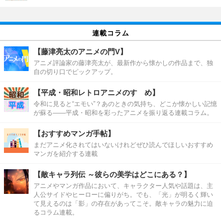
連載コラム
【藤津亮太のアニメの門V】
アニメ評論家の藤津亮太が、最新作から懐かしの作品まで、独
自の切り口でピックアップ。
【平成・昭和レトロアニメのすゝめ】
令和に見ると“エモい”？あのときの気持ち、どこか懐かしい記憶
が蘇る――平成・昭和を彩ったアニメを振り返る連載コラム。
【おすすめマンガ手帖】
まだアニメ化されてはいないけれどぜひ読んでほしいおすすめ
マンガを紹介する連載
【敵キャラ列伝 ～彼らの美学はどこにある？】
アニメやマンガ作品において、キャラクター人気や話題は、主
人公サイドやヒーローに偏りがち。でも、「光」が明るく輝い
て見えるのは「影」の存在があってこそ。敵キャラの魅力に迫
るコラム連載。