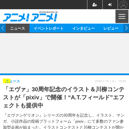
CL
ム
ニュース
イベントレポート
インタビュー
レビュー
ニュース
アニメ
映画/ドラマ
イベントレポート
マンガ
ノベル
アニメ
映画
インタビュー
音楽
声優
ライブ
舞台
スタッフ
声優
レビュー
2025.7.15（火） 19:30
ニュース
「エヴァ」30周年記念のイラスト＆川柳コンテ
ゲーム
グッズ
海外イベント
ビジネス
俳優・タレント
アーティスト
アニメ
実写
動画
ストが「pixiv」で開催！“A.T.フィールド”エフ
イベント
海外
ビジネス
書評
イベント
アニメ
映画/ドラマ
連載・コラム
ェクトも提供中
ゲーム
座談会
アニメ！アニメ！TV
ABEMA Cafe
『エヴァンゲリオン』シリーズの30周年を記念し、イラスト、マン
ガ、小説作品の投稿プラットフォーム「pixiv」にて多数のファン参
加型企画が始まった。イラストコンテストと川柳コンテストが開か