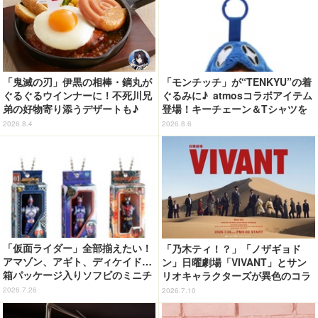
「鬼滅の刃」伊黒の相棒・鏑丸が
「モンチッチ」が“TENKYU”の着
ぐるぐるウインナーに！不死川兄
ぐるみに♪ atmosコラボアイテム
弟の好物寄り添うデザートも♪
登場！キーチェーン＆Tシャツを
「ジョイフル」コラボ第3弾・第4
展開
2026.8.4
2026.8.6
弾決定【8月18日～】
「仮面ライダー」全部揃えたい！
「乃木ティ！？」「ノザギョド
アマゾン、アギト、ディケイド…
ン」日曜劇場「VIVANT」とサン
箱パッケージ入りソフビのミニチ
リオキャラクターズが異色のコラ
ュアが登場
ボ！ファン必見の限定グッズが勢
2026.7.26
2026.7.10
揃い！東京駅では期間限定ショッ
プも開催中