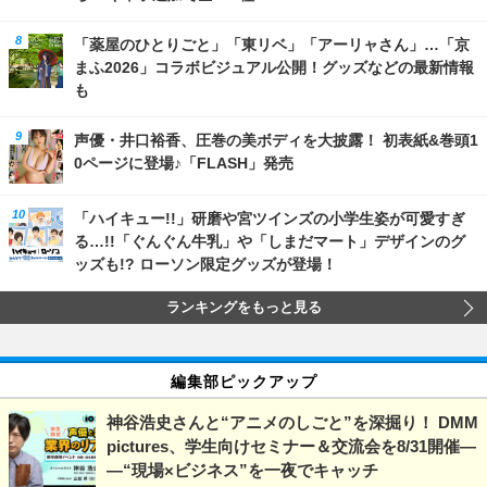
「薬屋のひとりごと」「東リベ」「アーリャさん」…「京
まふ2026」コラボビジュアル公開！グッズなどの最新情報
も
声優・井口裕香、圧巻の美ボディを大披露！ 初表紙&巻頭1
0ページに登場♪「FLASH」発売
「ハイキュー!!」研磨や宮ツインズの小学生姿が可愛すぎ
る…!!「ぐんぐん牛乳」や「しまだマート」デザインのグ
ッズも!? ローソン限定グッズが登場！
ランキングをもっと見る
編集部ピックアップ
神谷浩史さんと“アニメのしごと”を深掘り！ DMM
pictures、学生向けセミナー＆交流会を8/31開催―
―“現場×ビジネス”を一夜でキャッチ