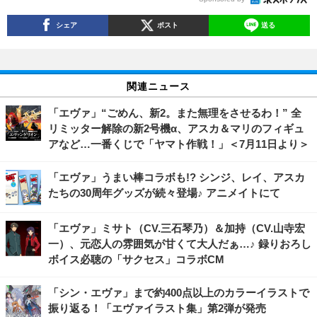
シェア
ポスト
送る
関連ニュース
「エヴァ」“ごめん、新2。また無理をさせるわ！” 全
リミッター解除の新2号機α、アスカ＆マリのフィギュ
アなど…一番くじで「ヤマト作戦！」＜7月11日より＞
「エヴァ」うまい棒コラボも!? シンジ、レイ、アスカ
たちの30周年グッズが続々登場♪ アニメイトにて
「エヴァ」ミサト（CV.三石琴乃）＆加持（CV.山寺宏
一）、元恋人の雰囲気が甘くて大人だぁ…♪ 録りおろし
ボイス必聴の「サクセス」コラボCM
「シン・エヴァ」まで約400点以上のカラーイラストで
振り返る！「エヴァイラスト集」第2弾が発売