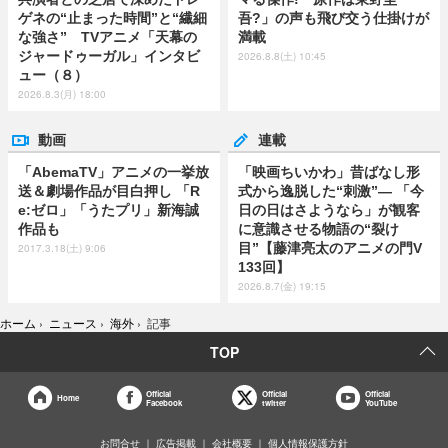
ゲネの“止まった時間”と“繊細
吾?」の声も飛び交う仕掛けが
な強さ” TVアニメ「天幕の
満載
ジャードゥーガル」インタビ
2026.8.8(土) 10:45
ュー（８）
2026.8.3(月) 18:00
動画
連載
「AbemaTV」アニメの一挙放
「映画ちいかわ」昔ばなし形
送＆劇場作品が目白押し 「R
式から逸脱した“刺激”― 「今
e:ゼロ」「うたプリ」新海誠
日の日はさようなら」が観客
作品も
に意識させる物語の“裂け
目”【藤津亮太のアニメの門V
2017.3.18(土) 9:06
133回】
2026.8.7(金) 19:15
ホーム
›
ニュース
›
海外
›
記事
TOP
Official
Official
Official
Home
Facebook
twitter
YouTube
お問合せ
広告掲載
会社概要
個人情報保護方針