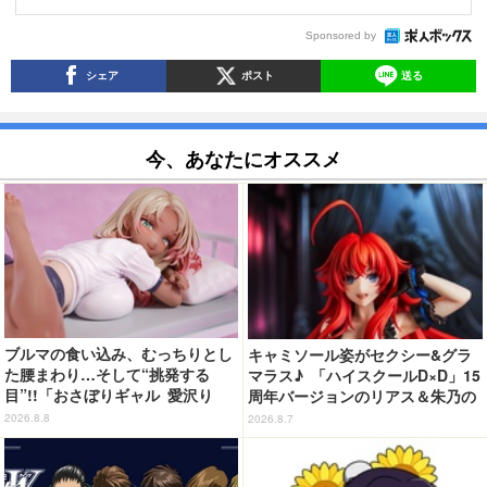
Sponsored by
シェア
ポスト
送る
今、あなたにオススメ
ブルマの食い込み、むっちりとし
キャミソール姿がセクシー&グラ
た腰まわり…そして“挑発する
マラス♪ 「ハイスクールD×D」15
目”!!「おさぼりギャル 愛沢り
周年バージョンのリアス＆朱乃の
さ」フィギュアで新登場
フィギュアがリニューアルパッケ
2026.8.8
2026.8.7
ージで登場！