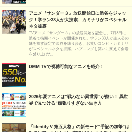
アニメ『サンダー３』放送開始日に渋谷をジャッ
ク！学ラン33人が大捜索、カミナリがスペシャル
ネタ披露
TVアニメ『サンダー３』の放送開始を記念し、7月8日に
渋谷で街頭イベントが開催された。学ラン33人が主人公の
妹を探す設定で渋谷を練り歩き、お笑いコンビ・カミナリ
がスペシャルネタを披露。ハプニングも笑いに変えて会場
を盛り上げた。
DMM TVで視聴可能なアニメを紹介！
2026年夏アニメは“戦わない異世界”が熱い！ 異世
界で見つける“頑張りすぎない生き方
「Identity V 第五人格」の新モード“手記の加筆”は