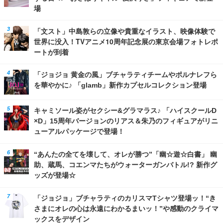
場
「文スト」中島敦らの立像や貴重なイラスト、映像体験で
世界に没入！TVアニメ10周年記念展の東京会場フォトレポ
ートが到着
「ジョジョ 黄金の風」ブチャラティチームやポルナレフら
を華やかに♪ 「glamb」新作カプセルコレクション登場
キャミソール姿がセクシー&グラマラス♪ 「ハイスクールD
×D」15周年バージョンのリアス＆朱乃のフィギュアがリニ
ューアルパッケージで登場！
“あんたの全てを壊して、オレが勝つ”「幽☆遊☆白書」 幽
助、蔵馬、コエンマたちがウォーターガンバトル!? 新作グ
ッズが登場☆
「ジョジョ」ブチャラティのカリスマTシャツ登場ッ！“き
さまにオレの心は永遠にわかるまいッ！”や感動のクライマ
ックスをデザイン