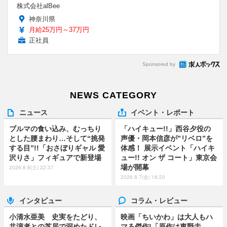
株式会社alBee
神奈川県
月給25万円～37万円
正社員
Sponsored by
NEWS CATEGORY
ニュース
イベント・レポート
ブルマの食い込み、むっちり
「ハイキュー!!」西谷夕役の
とした腰まわり…そして“挑発
声優・岡本信彦が”リベロ”を
する目”!!「おさぼりギャル 愛
体感！ 展示イベント「ハイキ
沢りさ」フィギュアで新登場
ュー!! オン ザ コート」東京会
場が開幕
2026.8.8(土) 22:37
2026.8.7(金) 18:20
インタビュー
コラム・レビュー
小清水亜美 史実をたどり、
映画「ちいかわ」は大人もハ
共演者との芝居で深めたドレ
マる傑作!「原作は東野圭