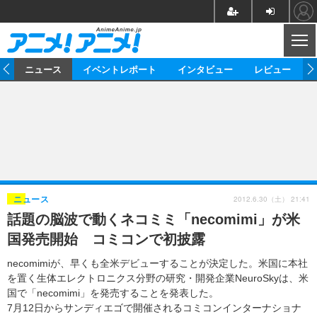
CL
ム
ニュース
イベントレポート
インタビュー
レビュー
ニュース
アニメ
映画/ドラマ
イベントレポート
マンガ
ノベル
アニメ
映画
インタビュー
音楽
声優
ライブ
舞台
スタッフ
声優
レビュー
2012.6.30（土） 21:41
ニュース
話題の脳波で動くネコミミ「necomimi」が米
ゲーム
グッズ
海外イベント
ビジネス
俳優・タレント
アーティスト
アニメ
実写
動画
国発売開始 コミコンで初披露
イベント
海外
ビジネス
書評
イベント
アニメ
映画/ドラマ
連載・コラム
necomimiが、早くも全米デビューすることが決定した。米国に本社
を置く生体エレクトロニクス分野の研究・開発企業NeuroSkyは、米
ゲーム
座談会
アニメ！アニメ！TV
ABEMA Cafe
国で「necomimi」を発売することを発表した。
7月12日からサンディエゴで開催されるコミコンインターナショナ