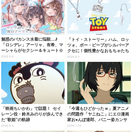
魅惑のバカンス水着に悩殺…♪
「トイ・ストーリー」ハム、ロッ
「ロシデレ」アーリャ、有希、マ
ツォ、ボー・ピープがシルバーア
ーシャらがセクシー＆キュート☆
クセに！個性豊かなおもちゃたち
ももこの美麗イラストでグッズ化
をオシャレに身につけよう♪
2026.8.8
2026.8.5
【くじ引き堂】」
「映画ちいかわ」で話題！ セイ
「今週もひどかったｗ」夏アニメ
レーン役・鈴木みのりが歩んでき
の問題作「ヤニねこ」にエロ漫画
た“歌姫”の軌跡
家お●んぽ達郎、バニー姿カンサ
イねこ登場にゃ！ 第4話の衝撃ラ
2026.8.4
2026.7.24
ストに「ヤバいをどんどん更新し