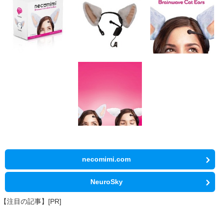
necomimi.com
NeuroSky
【注目の記事】[PR]