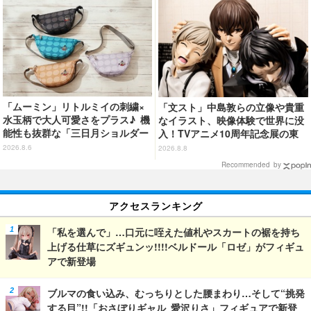
てる」【ネタバレあり反応まと
め】
「ムーミン」リトルミイの刺繍×
「文スト」中島敦らの立像や貴重
水玉柄で大人可愛さをプラス♪ 機
なイラスト、映像体験で世界に没
能性も抜群な「三日月ショルダー
入！TVアニメ10周年記念展の東
バッグ」が新登場
京会場フォトレポートが到着
2026.8.6
2026.8.8
Recommended by
アクセスランキング
「私を選んで」…口元に咥えた値札やスカートの裾を持ち
上げる仕草にズギュンッ!!!!ベルドール「ロゼ」がフィギュ
アで新登場
ブルマの食い込み、むっちりとした腰まわり…そして“挑発
する目”!!「おさぼりギャル 愛沢りさ」フィギュアで新登