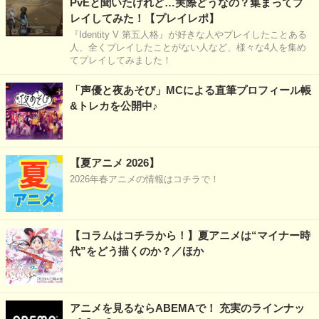
PvEと聞いたけれど…実際どうなの？集まってプ
レイしてみた！【プレイレポ】
『Identity V 第五人格』が好きな人やプレイしたことある
人、全くプレイしたことがない人など、様々な4人を集め
てプレイしてみました！
「声優と夜あそび」MCによる直筆プロフィール帳
&トレカを公開中♪
【夏アニメ 2026】
2026年春アニメの情報はコチラで！
【コラムはコチラから！】夏アニメは“マイナー時
代”をどう描くのか？／ほか
アニメを見るならABEMAで！ 充実のラインナッ