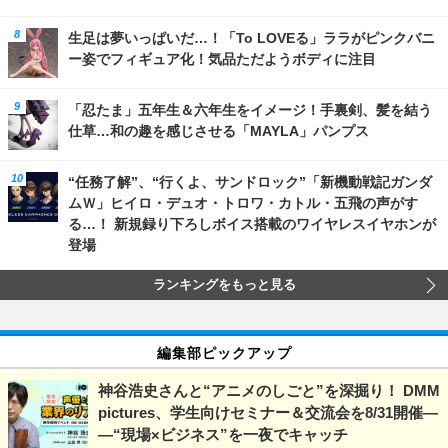
生足は夢いっぱいだ…！「To LOVEる」ララがピンクバニ
ー姿でフィギュア化！気品ただようボディに注目
「忍たま」五年生＆六年生をイメージ！手裏剣、髪を結う
仕草…和の趣を感じさせる「MAYLA」パンプス
“任務了解”、“行くよ、サンドロック”「新機動戦記ガンダ
ムＷ」ヒイロ・デュオ・トロワ・カトル・五飛の声がす
る…！ 新規録り下ろしボイス搭載のワイヤレスイヤホンが
登場
ランキングをもっと見る
編集部ピックアップ
神谷浩史さんと“アニメのしごと”を深掘り！ DMM
pictures、学生向けセミナー＆交流会を8/31開催―
―“現場×ビジネス”を一夜でキャッチ