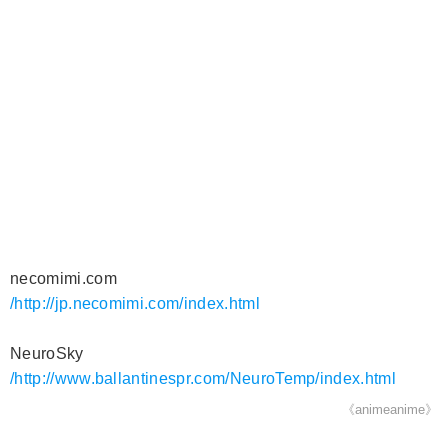
necomimi.com
/http://jp.necomimi.com/index.html
NeuroSky
/http://www.ballantinespr.com/NeuroTemp/index.html
《animeanime》