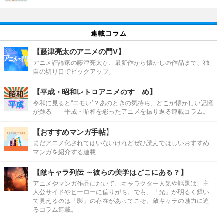
連載コラム
【藤津亮太のアニメの門V】
アニメ評論家の藤津亮太が、最新作から懐かしの作品まで、独
自の切り口でピックアップ。
【平成・昭和レトロアニメのすゝめ】
令和に見ると“エモい”？あのときの気持ち、どこか懐かしい記憶
が蘇る――平成・昭和を彩ったアニメを振り返る連載コラム。
【おすすめマンガ手帖】
まだアニメ化されてはいないけれどぜひ読んでほしいおすすめ
マンガを紹介する連載
【敵キャラ列伝 ～彼らの美学はどこにある？】
アニメやマンガ作品において、キャラクター人気や話題は、主
人公サイドやヒーローに偏りがち。でも、「光」が明るく輝い
て見えるのは「影」の存在があってこそ。敵キャラの魅力に迫
るコラム連載。