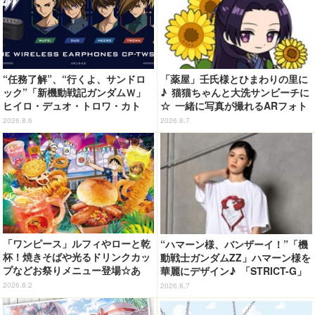
“任務了解”、“行くよ、サンドロ
「薬屋」壬氏様とひまわりの里に
ック”「新機動戦記ガンダムＷ」
♪ 猫猫ちゃんと大洗サンビーチに
ヒイロ・デュオ・トロワ・カト
☆ 一緒に写真が撮れるARフォト
ル・五飛の声がする…！ 新規録
スポット企画「猫猫・壬氏と夏巡
2026.8.6
2026.8.7
り下ろしボイス搭載のワイヤレス
り」開催【茨城県】
イヤホンが登場
「ワンピース」ルフィやローと乾
“ハマーン様、バンザーイ！”「機
杯！焼きそばや光るドリンクカッ
動戦士ガンダムZZ」ハマーン様を
プなどお祭りメニュー登場☆あ
華麗にデザイン♪ 「STRICT-G」
の“麦わら帽子”もグッズ化!? 【U
Tシャツなどミニコレクション登
2026.8.2
2026.8.7
SJ「ワンピース・プレミア・サマ
場
ー」が開幕】