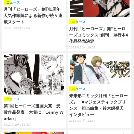
ニュース
月刊「ヒーローズ」創刊1周年
人気作家陣による新作が続々連
載スタート
ニュース
月刊「ヒーローズ」発“ヒーロ
2012.8.3(金) 17:54
ーズコミックス”創刊 単行本4
作品発売決定
2012.8.1(水) 19:58
ニュース
未来形コミック月刊『ヒーロー
ニュース
ズ』 ■マジェスティックプリ
第1回ヒーローズ漫画大賞 受
ンス 担当編集・鈴木緑視氏
賞作品発表 大賞に「Lenny W
インタビュー
orker」
2012.4.9(月) 12:34
2012.5.1(火) 12:53