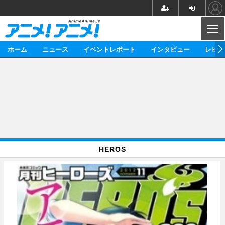
CL
ホーム
ニュース
イベントレポート
インタビュー
レビュ
ニュース
アニメ
映画/ドラマ
イベントレポート
マンガ
ノベル
アニメ
映画
インタビュー
音楽
声優
ライブ
舞台
スタッフ
声優
レビュー
HEROS
ゲーム
グッズ
海外イベント
ビジネス
俳優・タレント
アーティスト
アニメ
実写
動画
イベント
海外
ビジネス
書評
イベント
アニメ
映画/ドラマ
連載・コラム
ゲーム
座談会
アニメ！アニメ！TV
ABEMA Cafe