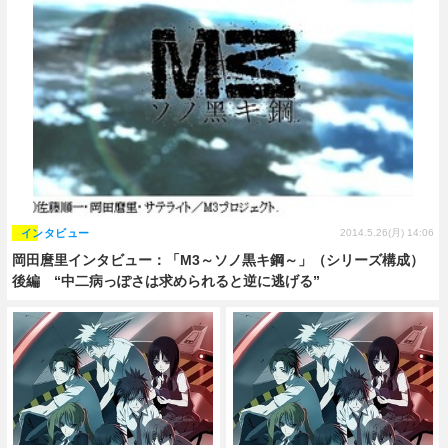
インタビュー
2014.5.26(月) 14:06
岡田麿里インタビュー：「M3～ソノ黒キ鋼～」（シリーズ構成）
後編 “中二病っぽさは求められると逆に逃げる”