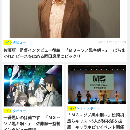
インタビュー
2014.9.28(日) 14:03
佐藤順一監督インタビュー後編 『Ｍ３～ソノ黒キ鋼～』、ばらま
かれたピースをはめる岡田麿里にビックリ
イベント・レポート
インタビュー
「Ｍ３～ソノ黒キ鋼～」松岡禎
一番黒いのは俺です 『Ｍ３～
丞らキャスト5人が浴衣姿を披
ソノ黒キ鋼～』：佐藤順一監督
露 キャラホビでイベント開催
インタビュー前編