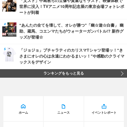
「文スト」中島敦らの立像や貴重なイラスト、映像体験で
世界に没入！TVアニメ10周年記念展の東京会場フォトレポ
ートが到着
“あんたの全てを壊して、オレが勝つ”「幽☆遊☆白書」 幽
助、蔵馬、コエンマたちがウォーターガンバトル!? 新作グ
ッズが登場☆
「ジョジョ」ブチャラティのカリスマTシャツ登場ッ！“き
さまにオレの心は永遠にわかるまいッ！”や感動のクライマ
ックスをデザイン
ランキングをもっと見る
ホーム
ニュース
イベントレポート