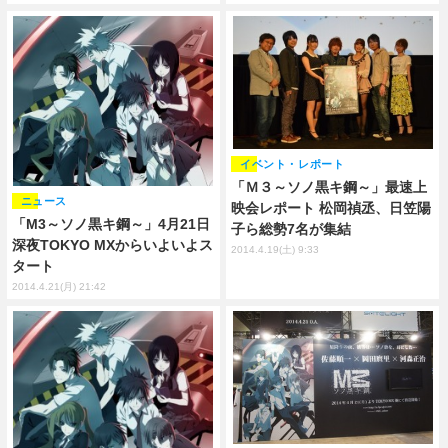
イベント・レポート
「Ｍ３～ソノ黒キ鋼～」最速上
ニュース
映会レポート 松岡禎丞、日笠陽
「M3～ソノ黒キ鋼～」4月21日
子ら総勢7名が集結
深夜TOKYO MXからいよいよス
2014.4.19(土) 9:33
タート
2014.4.21(月) 21:42