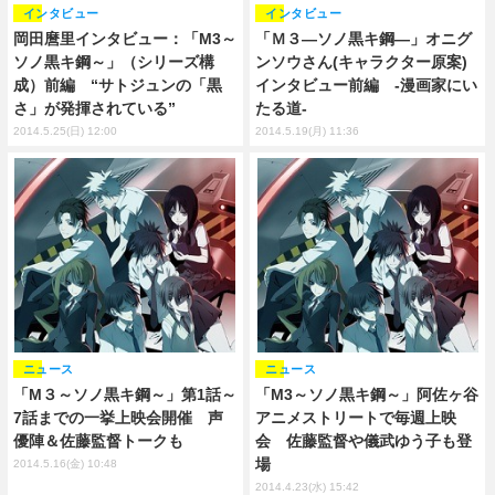
インタビュー
インタビュー
岡田麿里インタビュー：「M3～
「Ｍ３―ソノ黒キ鋼―」オニグ
ソノ黒キ鋼～」（シリーズ構
ンソウさん(キャラクター原案)
成）前編 “サトジュンの「黒
インタビュー前編 -漫画家にい
さ」が発揮されている”
たる道-
2014.5.25(日) 12:00
2014.5.19(月) 11:36
ニュース
ニュース
「M３～ソノ黒キ鋼～」第1話～
「M3～ソノ黒キ鋼～」阿佐ヶ谷
7話までの一挙上映会開催 声
アニメストリートで毎週上映
優陣＆佐藤監督トークも
会 佐藤監督や儀武ゆう子も登
場
2014.5.16(金) 10:48
2014.4.23(水) 15:42