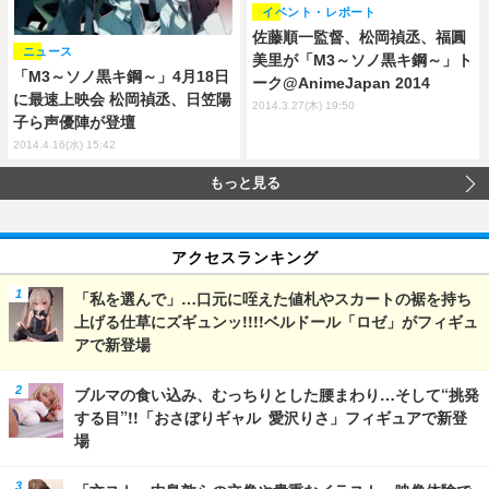
イベント・レポート
佐藤順一監督、松岡禎丞、福圓
ニュース
美里が「M3～ソノ黒キ鋼～」ト
「M3～ソノ黒キ鋼～」4月18日
ーク@AnimeJapan 2014
に最速上映会 松岡禎丞、日笠陽
2014.3.27(木) 19:50
子ら声優陣が登壇
2014.4.16(水) 15:42
もっと見る
アクセスランキング
「私を選んで」…口元に咥えた値札やスカートの裾を持ち
上げる仕草にズギュンッ!!!!ベルドール「ロゼ」がフィギュ
アで新登場
ブルマの食い込み、むっちりとした腰まわり…そして“挑発
する目”!!「おさぼりギャル 愛沢りさ」フィギュアで新登
場