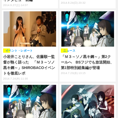
2014.8.24(日) 20:32
2014.9.27(土) 14:07
イベント・レポート
ニュース
小岩井ことりさん、佐藤順一監
「Ｍ３～ソノ黒キ鋼～」第2ク
督が熱く語った 「Ｍ３～ソノ
ールへ BSフジでも放送開始、
黒キ鋼～」SHIROBACOイベン
第1部特別総集編が登場
トを徹底レポ
2014.7.23(水) 13:15
2014.7.24(木) 11:30