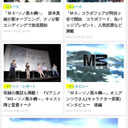
ニュース
ニュース
「Ｍ３~ソノ黒キ鋼~」 坂本真
「M３」コラボフェアが阿佐ヶ
綾が新オープニング、ナノが新
谷で開始 コラボフード、缶バ
エンディングで放送開始
ッジプレゼント、人気投票など
満載
2014.7.22(火) 20:40
2014.6.30(月) 16:51
イベント・レポート
インタビュー
収録の裏話も満載！ TVアニメ
「Ｍ３―ソノ黒キ鋼―」オニグ
「M3～ソノ黒キ鋼～」キャスト
ンソウさん(キャラクター原案)
陣と監督トーク
インタビュー 後編
2014.6.6(金) 11:51
2014.6.2(月) 18:10