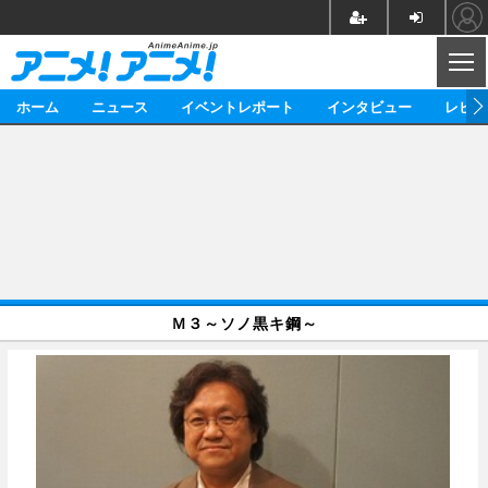
CL
ホーム
ニュース
イベントレポート
インタビュー
レビュ
ニュース
アニメ
映画/ドラマ
イベントレポート
マンガ
ノベル
アニメ
映画
インタビュー
音楽
声優
ライブ
舞台
スタッフ
声優
レビュー
Ｍ３～ソノ黒キ鋼～
ゲーム
グッズ
海外イベント
ビジネス
俳優・タレント
アーティスト
アニメ
実写
動画
イベント
海外
ビジネス
書評
イベント
アニメ
映画/ドラマ
連載・コラム
ゲーム
座談会
アニメ！アニメ！TV
ABEMA Cafe