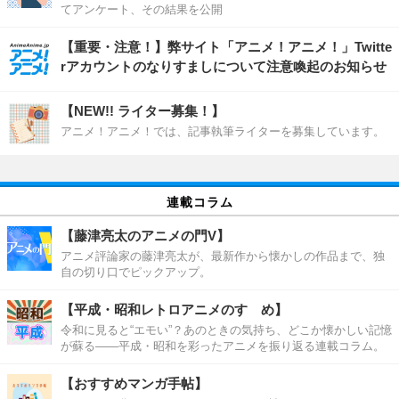
てアンケート、その結果を公開
【重要・注意！】弊サイト「アニメ！アニメ！」Twitte
rアカウントのなりすましについて注意喚起のお知らせ
【NEW!! ライター募集！】
アニメ！アニメ！では、記事執筆ライターを募集しています。
連載コラム
【藤津亮太のアニメの門V】
アニメ評論家の藤津亮太が、最新作から懐かしの作品まで、独
自の切り口でピックアップ。
【平成・昭和レトロアニメのすゝめ】
令和に見ると“エモい”？あのときの気持ち、どこか懐かしい記憶
が蘇る――平成・昭和を彩ったアニメを振り返る連載コラム。
【おすすめマンガ手帖】