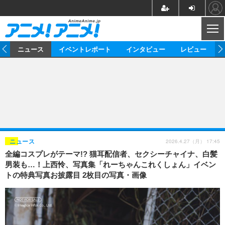
CL
ム
ニュース
イベントレポート
インタビュー
レビュー
ニュース
アニメ
映画/ドラマ
イベントレポート
マンガ
ノベル
アニメ
映画
インタビュー
音楽
声優
ライブ
舞台
スタッフ
声優
レビュー
2026.4.27（月） 17:45
ニュース
全編コスプレがテーマ!? 猫耳配信者、セクシーチャイナ、白髪
ゲーム
グッズ
海外イベント
ビジネス
俳優・タレント
アーティスト
アニメ
実写
動画
男装も…！上西怜、写真集「れーちゃんこれくしょん」イベン
イベント
海外
トの特典写真お披露目 2枚目の写真・画像
ビジネス
書評
イベント
アニメ
映画/ドラマ
連載・コラム
ゲーム
座談会
アニメ！アニメ！TV
ABEMA Cafe