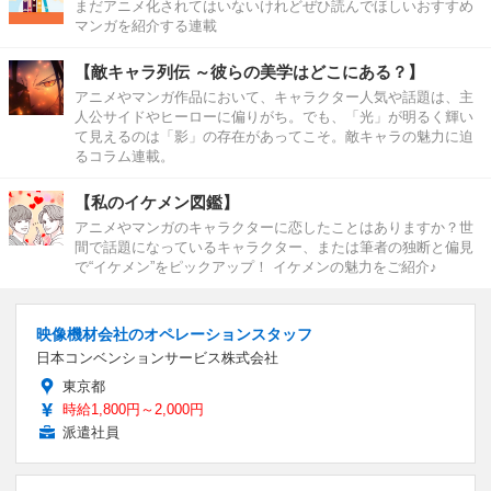
まだアニメ化されてはいないけれどぜひ読んでほしいおすすめ
マンガを紹介する連載
【敵キャラ列伝 ～彼らの美学はどこにある？】
アニメやマンガ作品において、キャラクター人気や話題は、主
人公サイドやヒーローに偏りがち。でも、「光」が明るく輝い
て見えるのは「影」の存在があってこそ。敵キャラの魅力に迫
るコラム連載。
【私のイケメン図鑑】
アニメやマンガのキャラクターに恋したことはありますか？世
間で話題になっているキャラクター、または筆者の独断と偏見
で“イケメン”をピックアップ！ イケメンの魅力をご紹介♪
映像機材会社のオペレーションスタッフ
日本コンベンションサービス株式会社
東京都
時給1,800円～2,000円
派遣社員