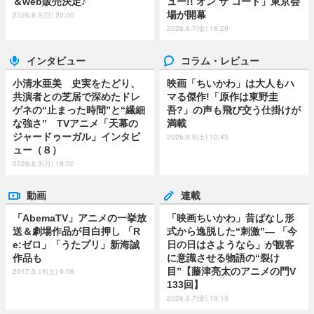
＆web販売決定♪
ュー!! オン ザ コート」東京会
場が開幕
2026.8.9(日) 20:00
2026.8.7(金) 18:20
インタビュー
コラム・レビュー
小清水亜美 史実をたどり、
映画「ちいかわ」は大人もハ
共演者との芝居で深めたドレ
マる傑作!「原作は東野圭
ゲネの“止まった時間”と“繊細
吾?」の声も飛び交う仕掛けが
な強さ” TVアニメ「天幕の
満載
ジャードゥーガル」インタビ
2026.8.8(土) 10:45
ュー（８）
2026.8.3(月) 18:00
動画
連載
「AbemaTV」アニメの一挙放
「映画ちいかわ」昔ばなし形
送＆劇場作品が目白押し 「R
式から逸脱した“刺激”― 「今
e:ゼロ」「うたプリ」新海誠
日の日はさようなら」が観客
作品も
に意識させる物語の“裂け
目”【藤津亮太のアニメの門V
2017.3.18(土) 9:06
133回】
2026.8.7(金) 19:15