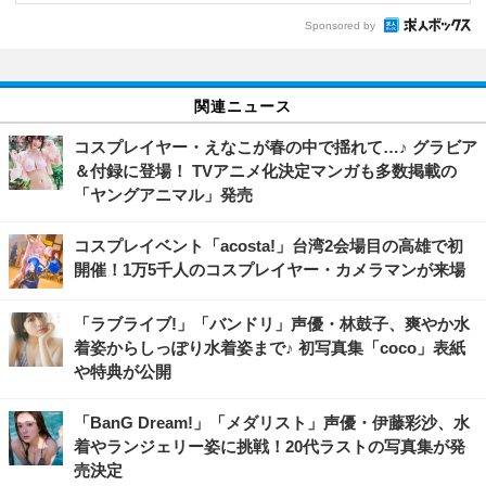
Sponsored by
関連ニュース
コスプレイヤー・えなこが春の中で揺れて…♪ グラビア
＆付録に登場！ TVアニメ化決定マンガも多数掲載の
「ヤングアニマル」発売
コスプレイベント「acosta!」台湾2会場目の高雄で初
開催！1万5千人のコスプレイヤー・カメラマンが来場
「ラブライブ!」「バンドリ」声優・林鼓子、爽やか水
着姿からしっぽり水着姿まで♪ 初写真集「coco」表紙
や特典が公開
「BanG Dream!」「メダリスト」声優・伊藤彩沙、水
着やランジェリー姿に挑戦！20代ラストの写真集が発
売決定