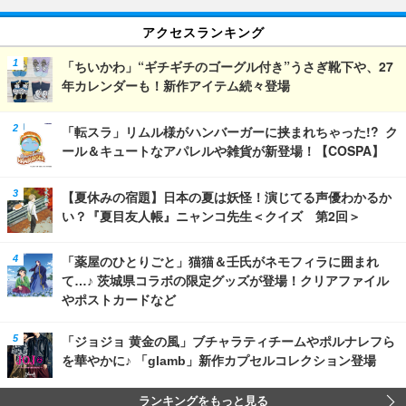
アクセスランキング
「ちいかわ」“ギチギチのゴーグル付き”うさぎ靴下や、27
年カレンダーも！新作アイテム続々登場
「転スラ」リムル様がハンバーガーに挟まれちゃった!? ク
ール＆キュートなアパレルや雑貨が新登場！【COSPA】
【夏休みの宿題】日本の夏は妖怪！演じてる声優わかるか
い？『夏目友人帳』ニャンコ先生＜クイズ 第2回＞
「薬屋のひとりごと」猫猫＆壬氏がネモフィラに囲まれ
て…♪ 茨城県コラボの限定グッズが登場！クリアファイル
やポストカードなど
「ジョジョ 黄金の風」ブチャラティチームやポルナレフら
を華やかに♪ 「glamb」新作カプセルコレクション登場
ランキングをもっと見る