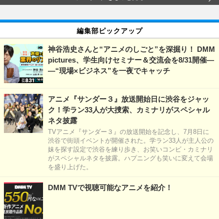
編集部ピックアップ
神谷浩史さんと“アニメのしごと”を深掘り！ DMM
pictures、学生向けセミナー＆交流会を8/31開催―
―“現場×ビジネス”を一夜でキャッチ
アニメ『サンダー３』放送開始日に渋谷をジャッ
ク！学ラン33人が大捜索、カミナリがスペシャル
ネタ披露
TVアニメ『サンダー３』の放送開始を記念し、7月8日に
渋谷で街頭イベントが開催された。学ラン33人が主人公の
妹を探す設定で渋谷を練り歩き、お笑いコンビ・カミナリ
がスペシャルネタを披露。ハプニングも笑いに変えて会場
を盛り上げた。
DMM TVで視聴可能なアニメを紹介！