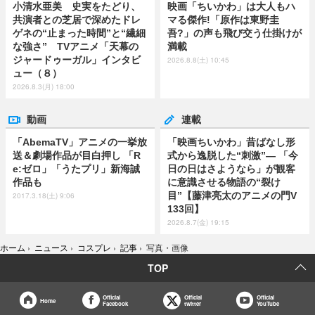
小清水亜美 史実をたどり、
映画「ちいかわ」は大人もハ
共演者との芝居で深めたドレ
マる傑作!「原作は東野圭
ゲネの“止まった時間”と“繊細
吾?」の声も飛び交う仕掛けが
な強さ” TVアニメ「天幕の
満載
ジャードゥーガル」インタビ
2026.8.8(土) 10:45
ュー（８）
2026.8.3(月) 18:00
動画
連載
「AbemaTV」アニメの一挙放
「映画ちいかわ」昔ばなし形
送＆劇場作品が目白押し 「R
式から逸脱した“刺激”― 「今
e:ゼロ」「うたプリ」新海誠
日の日はさようなら」が観客
作品も
に意識させる物語の“裂け
目”【藤津亮太のアニメの門V
2017.3.18(土) 9:06
133回】
2026.8.7(金) 19:15
ホーム
›
ニュース
›
コスプレ
›
記事
›
写真・画像
TOP
Official
Official
Official
Home
Facebook
twitter
YouTube