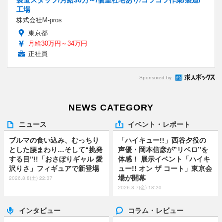
製造スタッフ/月給30万～/個室社宅あり/コツコツ作業/製造/
工場
株式会社M-pros
東京都
月給30万円～34万円
正社員
Sponsored by
NEWS CATEGORY
ニュース
イベント・レポート
ブルマの食い込み、むっちり
「ハイキュー!!」西谷夕役の
とした腰まわり…そして“挑発
声優・岡本信彦が”リベロ”を
する目”!!「おさぼりギャル 愛
体感！ 展示イベント「ハイキ
沢りさ」フィギュアで新登場
ュー!! オン ザ コート」東京会
場が開幕
2026.8.8(土) 22:37
2026.8.7(金) 18:20
インタビュー
コラム・レビュー