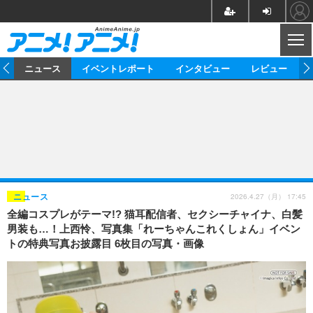
CL
ム
ニュース
イベントレポート
インタビュー
レビュー
ニュース
アニメ
映画/ドラマ
イベントレポート
マンガ
ノベル
アニメ
映画
インタビュー
音楽
声優
ライブ
舞台
スタッフ
声優
レビュー
2026.4.27（月） 17:45
ニュース
全編コスプレがテーマ!? 猫耳配信者、セクシーチャイナ、白髪
ゲーム
グッズ
海外イベント
ビジネス
俳優・タレント
アーティスト
アニメ
実写
動画
男装も…！上西怜、写真集「れーちゃんこれくしょん」イベン
イベント
海外
トの特典写真お披露目 6枚目の写真・画像
ビジネス
書評
イベント
アニメ
映画/ドラマ
連載・コラム
ゲーム
座談会
アニメ！アニメ！TV
ABEMA Cafe