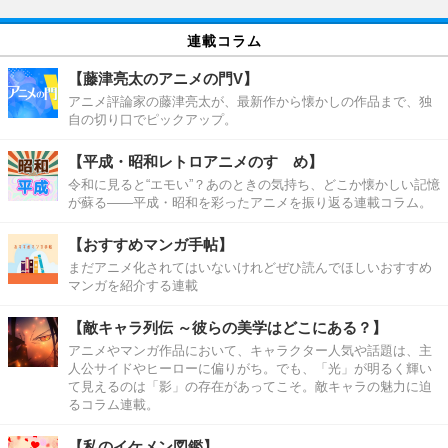
連載コラム
【藤津亮太のアニメの門V】
アニメ評論家の藤津亮太が、最新作から懐かしの作品まで、独
自の切り口でピックアップ。
【平成・昭和レトロアニメのすゝめ】
令和に見ると“エモい”？あのときの気持ち、どこか懐かしい記憶
が蘇る――平成・昭和を彩ったアニメを振り返る連載コラム。
【おすすめマンガ手帖】
まだアニメ化されてはいないけれどぜひ読んでほしいおすすめ
マンガを紹介する連載
【敵キャラ列伝 ～彼らの美学はどこにある？】
アニメやマンガ作品において、キャラクター人気や話題は、主
人公サイドやヒーローに偏りがち。でも、「光」が明るく輝い
て見えるのは「影」の存在があってこそ。敵キャラの魅力に迫
るコラム連載。
【私のイケメン図鑑】