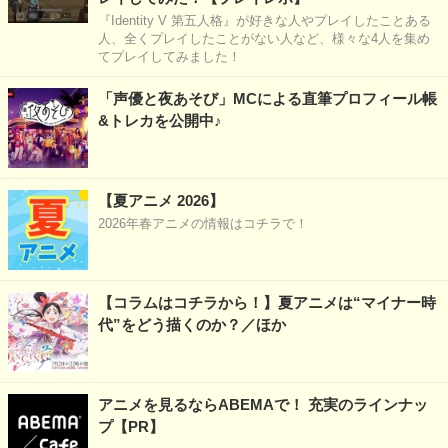
『Identity V 第五人格』が好きな人やプレイしたことある
人、全くプレイしたことがない人など、様々な4人を集め
てプレイしてみました！
「声優と夜あそび」MCによる直筆プロフィール帳
&トレカを公開中♪
【夏アニメ 2026】
2026年春アニメの情報はコチラで！
【コラムはコチラから！】夏アニメは“マイナー時
代”をどう描くのか？／ほか
アニメを見るならABEMAで！ 充実のラインナッ
プ【PR】