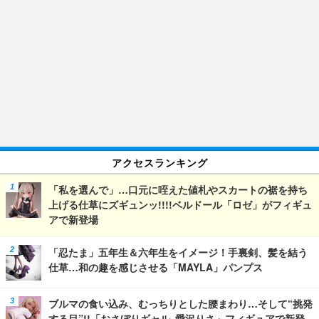
アクセスランキング
「私を選んで」…口元に咥えた値札やスカートの裾を持ち
上げる仕草にズギュンッ!!!!ベルドール「ロゼ」がフィギュ
アで新登場
「忍たま」五年生＆六年生をイメージ！手裏剣、髪を結う
仕草…和の趣を感じさせる「MAYLA」パンプス
ブルマの食い込み、むっちりとした腰まわり…そして“挑発
する目”!!「おさぼりギャル 愛沢りさ」フィギュアで新登