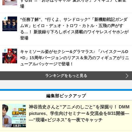
場
“任務了解”、“行くよ、サンドロック”「新機動戦記ガンダ
ムＷ」ヒイロ・デュオ・トロワ・カトル・五飛の声がす
る…！ 新規録り下ろしボイス搭載のワイヤレスイヤホンが
登場
キャミソール姿がセクシー&グラマラス♪ 「ハイスクールD
×D」15周年バージョンのリアス＆朱乃のフィギュアがリニ
ューアルパッケージで登場！
ランキングをもっと見る
編集部ピックアップ
神谷浩史さんと“アニメのしごと”を深掘り！ DMM
pictures、学生向けセミナー＆交流会を8/31開催―
―“現場×ビジネス”を一夜でキャッチ