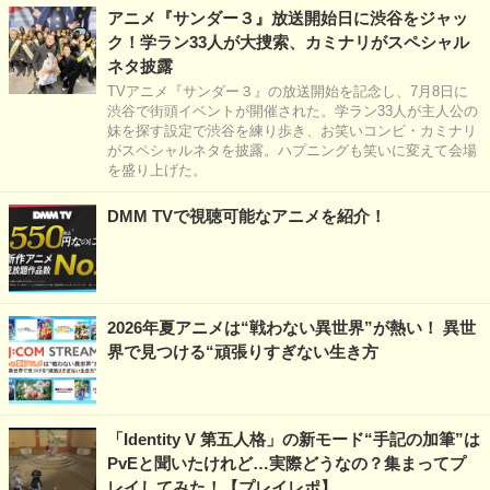
アニメ『サンダー３』放送開始日に渋谷をジャッ
ク！学ラン33人が大捜索、カミナリがスペシャル
ネタ披露
TVアニメ『サンダー３』の放送開始を記念し、7月8日に
渋谷で街頭イベントが開催された。学ラン33人が主人公の
妹を探す設定で渋谷を練り歩き、お笑いコンビ・カミナリ
がスペシャルネタを披露。ハプニングも笑いに変えて会場
を盛り上げた。
DMM TVで視聴可能なアニメを紹介！
2026年夏アニメは“戦わない異世界”が熱い！ 異世
界で見つける“頑張りすぎない生き方
「Identity V 第五人格」の新モード“手記の加筆”は
PvEと聞いたけれど…実際どうなの？集まってプ
レイしてみた！【プレイレポ】