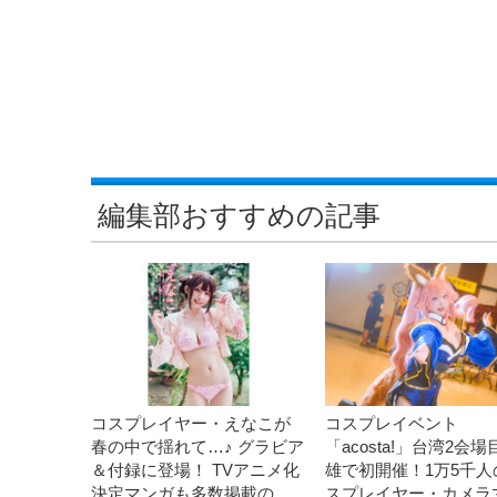
編集部おすすめの記事
コスプレイヤー・えなこが
コスプレイベント
春の中で揺れて…♪ グラビア
「acosta!」台湾2会
＆付録に登場！ TVアニメ化
雄で初開催！1万5千人
決定マンガも多数掲載の
スプレイヤー・カメラ