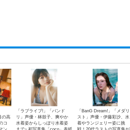
「ラブライブ!」「バンド
「BanG Dream!」「メダリ
場目の高
リ」声優・林鼓子、爽やか
スト」声優・伊藤彩沙、水
のコ
水着姿からしっぽり水着姿
着やランジェリー姿に挑
マン
まで♪ 初写真集「coco」表紙
戦！20代ラストの写真集が