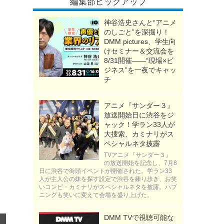
編集部ピックアップ
神谷浩史さんと“アニメ
のしごと”を深掘り！
DMM pictures、学生向
けセミナー＆交流会を
8/31開催――“現場×ビ
ジネス”を一夜でキャッ
チ
アニメ『サンダー３』
放送開始日に渋谷をジ
ャック！学ラン33人が
大捜索、カミナリがス
ペシャルネタ披露
TVアニメ『サンダー３』
の放送開始を記念し、7月8
日に渋谷で街頭イベントが開催された。学ラン33
人が主人公の妹を探す設定で渋谷を練り歩き、お笑
いコンビ・カミナリがスペシャルネタを披露。ハプ
ニングも笑いに変えて会場を盛り上げた。
DMM TVで視聴可能な