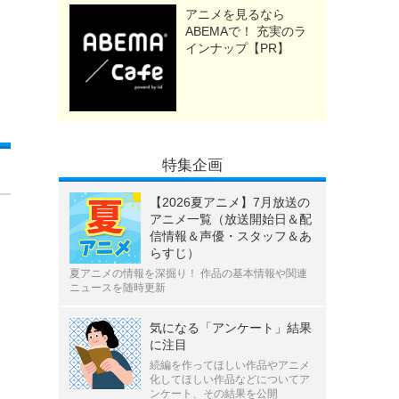
アニメを見るなら
ABEMAで！ 充実のラ
インナップ【PR】
特集企画
【2026夏アニメ】7月放送の
アニメ一覧（放送開始日＆配
信情報＆声優・スタッフ＆あ
らすじ）
夏アニメの情報を深掘り！ 作品の基本情報や関連
ニュースを随時更新
気になる「アンケート」結果
に注目
続編を作ってほしい作品やアニメ
化してほしい作品などについてア
ンケート、その結果を公開