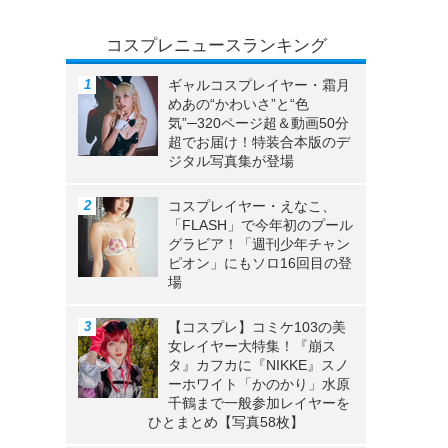
コスプレニュースランキング
ギャルコスプレイヤー・霜月
めあの“かわいさ”と“色
気”─320ページ超＆動画50分
超でお届け！特装合本版のデ
ジタル写真集が登場
コスプレイヤー・えなこ、
「FLASH」で今年初のプール
グラビア！「週刊少年チャン
ピオン」にもソロ16回目の登
場
【コスプレ】コミケ103の美
女レイヤー大特集！『崩ス
タ』カフカに『NIKKE』スノ
ーホワイト「かのかり」水原
千鶴まで一般参加レイヤーを
ひとまとめ【写真58枚】