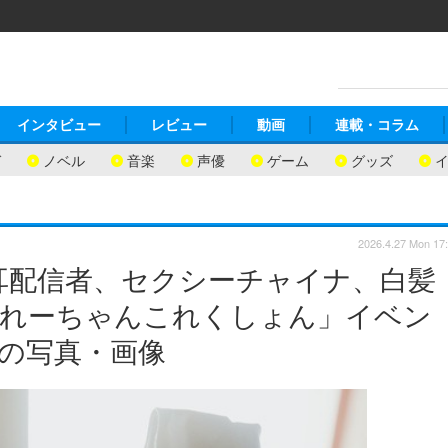
インタビュー
レビュー
動画
連載・コラム
ガ
ノベル
音楽
声優
ゲーム
グッズ
2026.4.27 Mon 17
猫耳配信者、セクシーチャイナ、白髪
「れーちゃんこれくしょん」イベン
目の写真・画像