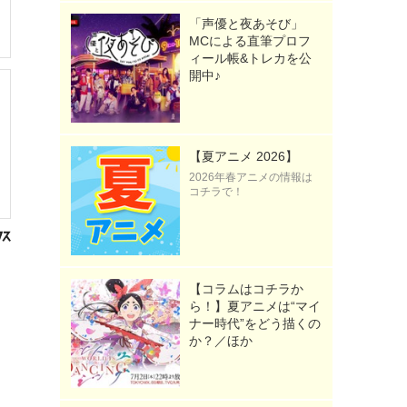
「声優と夜あそび」
MCによる直筆プロフ
ィール帳&トレカを公
開中♪
【夏アニメ 2026】
2026年春アニメの情報は
コチラで！
【コラムはコチラか
ら！】夏アニメは“マイ
ナー時代”をどう描くの
か？／ほか