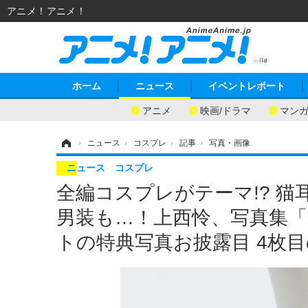
アニメ！アニメ！
ホーム
ニュース
イベントレポート
アニメ
映画/ドラマ
マン
ホーム
›
ニュース
›
コスプレ
›
記事
›
写真・画像
ニュース
コスプレ
全編コスプレがテーマ!? 
男装も…！上西怜、写真集
トの特典写真お披露目 4枚