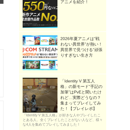
アニメを紹介！
2026年夏アニメは“戦
わない異世界”が熱い！
異世界で見つける“頑張
りすぎない生き方
「Identity V 第五人
格」の新モード“手記の
加筆”はPvEと聞いたけ
れど…実際どうなの？
集まってプレイしてみ
た！【プレイレポ】
『Identity V 第五人格』が好きな人やプレイしたこ
とある人、全くプレイしたことがない人など、様々
な4人を集めてプレイしてみました！