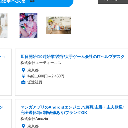
の記事へ戻る
4/6
ショ
即日開始!10時始業/渋谷/大手ゲーム会社のITヘルプデスク
株式会社エーティーエス
東京都
時給1,600円～2,450円
派遣社員
ン
マンガアプリのAndroidエンジニア/急募/主婦・主夫歓迎/
完全週休2日制/研修あり/ブランクOK
株式会社Amazia
東京都