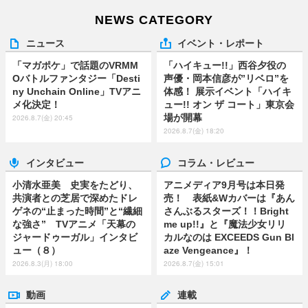
NEWS CATEGORY
ニュース
イベント・レポート
「マガポケ」で話題のVRMM
「ハイキュー!!」西谷夕役の
Oバトルファンタジー「Desti
声優・岡本信彦が”リベロ”を
ny Unchain Online」TVアニ
体感！ 展示イベント「ハイキ
メ化決定！
ュー!! オン ザ コート」東京会
場が開幕
2026.8.7(金) 20:45
2026.8.7(金) 18:20
インタビュー
コラム・レビュー
小清水亜美 史実をたどり、
アニメディア9月号は本日発
共演者との芝居で深めたドレ
売！ 表紙&Wカバーは『あん
ゲネの“止まった時間”と“繊細
さんぶるスターズ！！Bright
な強さ” TVアニメ「天幕の
me up!!』と『魔法少女リリ
ジャードゥーガル」インタビ
カルなのは EXCEEDS Gun Bl
ュー（８）
aze Vengeance』！
2026.8.3(月) 18:00
2026.8.7(金) 15:01
動画
連載