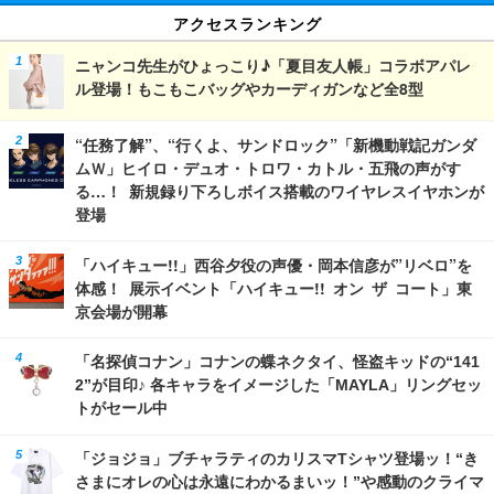
アクセスランキング
ニャンコ先生がひょっこり♪「夏目友人帳」コラボアパレ
ル登場！もこもこバッグやカーディガンなど全8型
“任務了解”、“行くよ、サンドロック”「新機動戦記ガンダ
ムＷ」ヒイロ・デュオ・トロワ・カトル・五飛の声がす
る…！ 新規録り下ろしボイス搭載のワイヤレスイヤホンが
登場
「ハイキュー!!」西谷夕役の声優・岡本信彦が”リベロ”を
体感！ 展示イベント「ハイキュー!! オン ザ コート」東
京会場が開幕
「名探偵コナン」コナンの蝶ネクタイ、怪盗キッドの“141
2”が目印♪ 各キャラをイメージした「MAYLA」リングセッ
トがセール中
「ジョジョ」ブチャラティのカリスマTシャツ登場ッ！“き
さまにオレの心は永遠にわかるまいッ！”や感動のクライマ