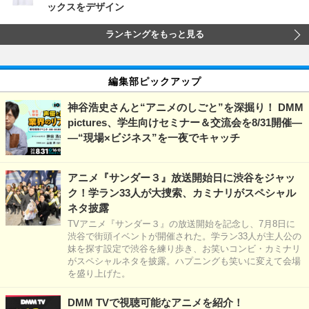
ックスをデザイン
ランキングをもっと見る
編集部ピックアップ
神谷浩史さんと“アニメのしごと”を深掘り！ DMM
pictures、学生向けセミナー＆交流会を8/31開催―
―“現場×ビジネス”を一夜でキャッチ
アニメ『サンダー３』放送開始日に渋谷をジャッ
ク！学ラン33人が大捜索、カミナリがスペシャル
ネタ披露
TVアニメ『サンダー３』の放送開始を記念し、7月8日に
渋谷で街頭イベントが開催された。学ラン33人が主人公の
妹を探す設定で渋谷を練り歩き、お笑いコンビ・カミナリ
がスペシャルネタを披露。ハプニングも笑いに変えて会場
を盛り上げた。
DMM TVで視聴可能なアニメを紹介！