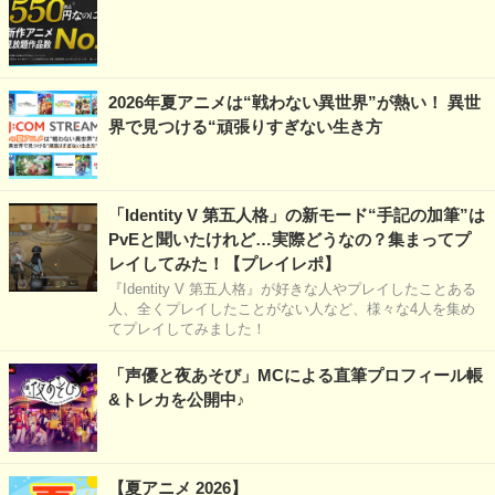
2026年夏アニメは“戦わない異世界”が熱い！ 異世
界で見つける“頑張りすぎない生き方
「Identity V 第五人格」の新モード“手記の加筆”は
PvEと聞いたけれど…実際どうなの？集まってプ
レイしてみた！【プレイレポ】
『Identity V 第五人格』が好きな人やプレイしたことある
人、全くプレイしたことがない人など、様々な4人を集め
てプレイしてみました！
「声優と夜あそび」MCによる直筆プロフィール帳
&トレカを公開中♪
【夏アニメ 2026】