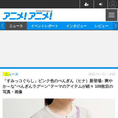
CL
ム
ニュース
イベントレポート
インタビュー
レビュー
ニュース
アニメ
映画/ドラマ
イベントレポート
マンガ
ノベル
アニメ
映画
インタビュー
音楽
声優
ライブ
舞台
スタッフ
声優
レビュー
2025.7.6（日） 16:30
ニュース
「すみっコぐらし」ピンク色のぺんぎん（ヒナ）新登場♪ 爽や
ゲーム
グッズ
海外イベント
ビジネス
俳優・タレント
アーティスト
アニメ
実写
動画
か～な“ぺんぎんラグーン”テーマのアイテムが続々 109枚目の
イベント
海外
写真・画像
ビジネス
書評
イベント
アニメ
映画/ドラマ
連載・コラム
ゲーム
座談会
アニメ！アニメ！TV
ABEMA Cafe