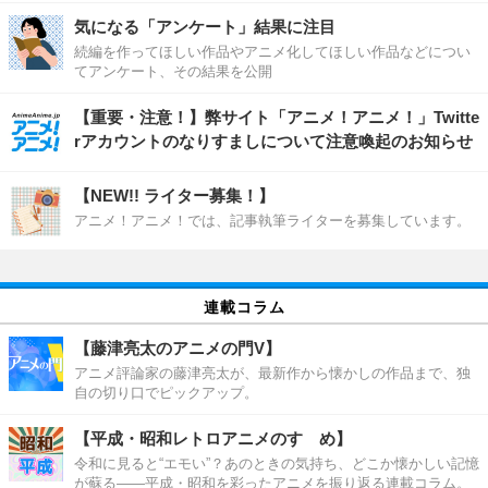
気になる「アンケート」結果に注目
続編を作ってほしい作品やアニメ化してほしい作品などについ
てアンケート、その結果を公開
【重要・注意！】弊サイト「アニメ！アニメ！」Twitte
rアカウントのなりすましについて注意喚起のお知らせ
【NEW!! ライター募集！】
アニメ！アニメ！では、記事執筆ライターを募集しています。
連載コラム
【藤津亮太のアニメの門V】
アニメ評論家の藤津亮太が、最新作から懐かしの作品まで、独
自の切り口でピックアップ。
【平成・昭和レトロアニメのすゝめ】
令和に見ると“エモい”？あのときの気持ち、どこか懐かしい記憶
が蘇る――平成・昭和を彩ったアニメを振り返る連載コラム。