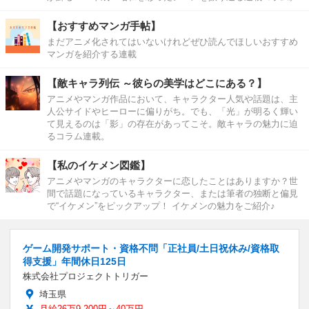
【おすすめマンガ手帖】
まだアニメ化されてはいないけれどぜひ読んでほしいおすすめ
マンガを紹介する連載
【敵キャラ列伝 ～彼らの美学はどこにある？】
アニメやマンガ作品において、キャラクター人気や話題は、主
人公サイドやヒーローに偏りがち。でも、「光」が明るく輝い
て見えるのは「影」の存在があってこそ。敵キャラの魅力に迫
るコラム連載。
【私のイケメン図鑑】
アニメやマンガのキャラクターに恋したことはありますか？世
間で話題になっているキャラクター、または筆者の独断と偏見
で“イケメン”をピックアップ！ イケメンの魅力をご紹介♪
ゲーム開発サポート・資格不問「正社員/土日祝休み/資格取
得支援」年間休日125日
株式会社プロジェクトトリガー
埼玉県
月給26万9,200円～40万円