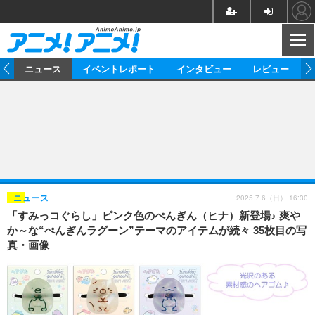
CL
ム
ニュース
イベントレポート
インタビュー
レビュー
ニュース
アニメ
映画/ドラマ
イベントレポート
マンガ
ノベル
アニメ
映画
インタビュー
音楽
声優
ライブ
舞台
スタッフ
声優
レビュー
2025.7.6（日） 16:30
ニュース
「すみっコぐらし」ピンク色のぺんぎん（ヒナ）新登場♪ 爽や
ゲーム
グッズ
海外イベント
ビジネス
俳優・タレント
アーティスト
アニメ
実写
動画
か～な“ぺんぎんラグーン”テーマのアイテムが続々 35枚目の写
イベント
海外
真・画像
ビジネス
書評
イベント
アニメ
映画/ドラマ
連載・コラム
ゲーム
座談会
アニメ！アニメ！TV
ABEMA Cafe