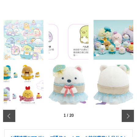
‹
1
/
20