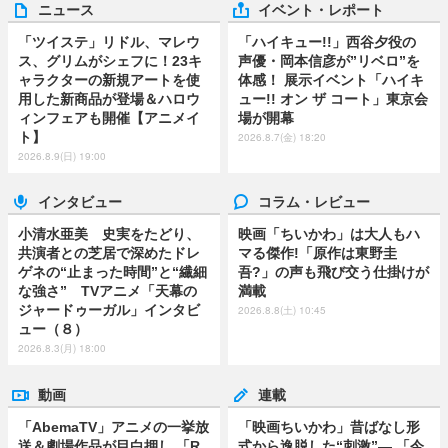
ニュース
イベント・レポート
「ツイステ」リドル、マレウ
「ハイキュー!!」西谷夕役の
ス、グリムがシェフに！23キ
声優・岡本信彦が”リベロ”を
ャラクターの新規アートを使
体感！ 展示イベント「ハイキ
用した新商品が登場＆ハロウ
ュー!! オン ザ コート」東京会
ィンフェアも開催【アニメイ
場が開幕
ト】
2026.8.7(金) 18:20
2026.8.9(日) 19:00
インタビュー
コラム・レビュー
小清水亜美 史実をたどり、
映画「ちいかわ」は大人もハ
共演者との芝居で深めたドレ
マる傑作!「原作は東野圭
ゲネの“止まった時間”と“繊細
吾?」の声も飛び交う仕掛けが
な強さ” TVアニメ「天幕の
満載
ジャードゥーガル」インタビ
2026.8.8(土) 10:45
ュー（８）
2026.8.3(月) 18:00
動画
連載
「AbemaTV」アニメの一挙放
「映画ちいかわ」昔ばなし形
送＆劇場作品が目白押し 「R
式から逸脱した“刺激”― 「今