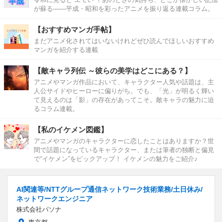
が蘇る――平成・昭和を彩ったアニメを振り返る連載コラム。
【おすすめマンガ手帖】
まだアニメ化されてはいないけれどぜひ読んでほしいおすすめ
マンガを紹介する連載
【敵キャラ列伝 ～彼らの美学はどこにある？】
アニメやマンガ作品において、キャラクター人気や話題は、主
人公サイドやヒーローに偏りがち。でも、「光」が明るく輝い
て見えるのは「影」の存在があってこそ。敵キャラの魅力に迫
るコラム連載。
【私のイケメン図鑑】
アニメやマンガのキャラクターに恋したことはありますか？世
間で話題になっているキャラクター、または筆者の独断と偏見
で“イケメン”をピックアップ！ イケメンの魅力をご紹介♪
AI関連等/NTTグループ通信ネットワーク技術業務/土日休み/
ネットワークエンジニア
株式会社パソナ