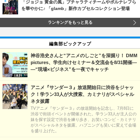
「ジョジョ 黄金の風」ブチャラティチームやポルナレフら
を華やかに♪ 「glamb」新作カプセルコレクション登場
ランキングをもっと見る
編集部ピックアップ
神谷浩史さんと“アニメのしごと”を深掘り！ DMM
pictures、学生向けセミナー＆交流会を8/31開催―
―“現場×ビジネス”を一夜でキャッチ
アニメ『サンダー３』放送開始日に渋谷をジャッ
ク！学ラン33人が大捜索、カミナリがスペシャル
ネタ披露
TVアニメ『サンダー３』の放送開始を記念し、7月8日に
渋谷で街頭イベントが開催された。学ラン33人が主人公の
妹を探す設定で渋谷を練り歩き、お笑いコンビ・カミナリ
がスペシャルネタを披露。ハプニングも笑いに変えて会場
を盛り上げた。