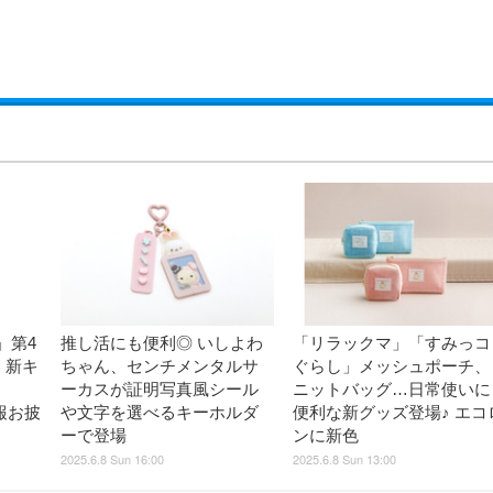
」第4
推し活にも便利◎ いしよわ
「リラックマ」「すみっコ
！新キ
ちゃん、センチメンタルサ
ぐらし」メッシュポーチ、
ーカスが証明写真風シール
ニットバッグ…日常使いに
報お披
や文字を選べるキーホルダ
便利な新グッズ登場♪ エコ
ーで登場
ンに新色
2025.6.8 Sun 16:00
2025.6.8 Sun 13:00