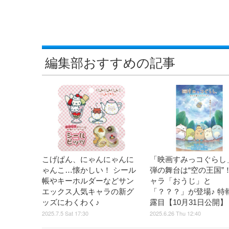
編集部おすすめの記事
こげぱん、にゃんにゃんに
「映画すみっコぐらし
ゃんこ…懐かしい！ シール
弾の舞台は“空の王国”
帳やキーホルダーなどサン
ャラ「おうじ」と
エックス人気キャラの新グ
「？？？」が登場♪ 特
ッズにわくわく♪
露目【10月31日公開】
2025.7.5 Sat 17:30
2025.6.26 Thu 12:40