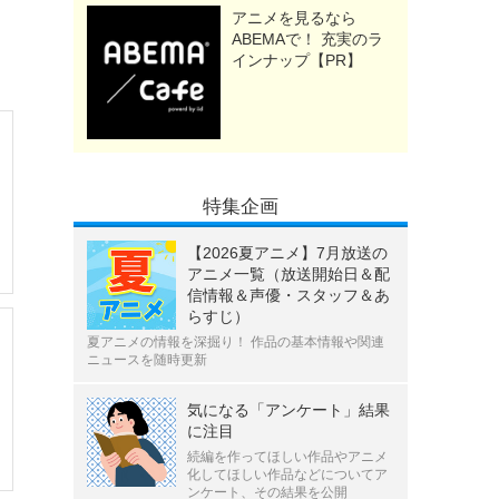
アニメを見るなら
ABEMAで！ 充実のラ
インナップ【PR】
特集企画
【2026夏アニメ】7月放送の
アニメ一覧（放送開始日＆配
信情報＆声優・スタッフ＆あ
らすじ）
夏アニメの情報を深掘り！ 作品の基本情報や関連
ニュースを随時更新
気になる「アンケート」結果
に注目
続編を作ってほしい作品やアニメ
化してほしい作品などについてア
ンケート、その結果を公開