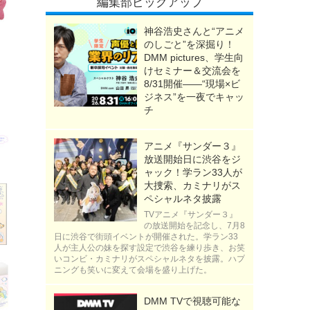
編集部ピックアップ
神谷浩史さんと“アニメ
のしごと”を深掘り！
DMM pictures、学生向
けセミナー＆交流会を
8/31開催――“現場×ビ
ジネス”を一夜でキャッ
チ
アニメ『サンダー３』
放送開始日に渋谷をジ
ャック！学ラン33人が
大捜索、カミナリがス
ペシャルネタ披露
TVアニメ『サンダー３』
の放送開始を記念し、7月8
日に渋谷で街頭イベントが開催された。学ラン33
人が主人公の妹を探す設定で渋谷を練り歩き、お笑
いコンビ・カミナリがスペシャルネタを披露。ハプ
ニングも笑いに変えて会場を盛り上げた。
DMM TVで視聴可能な