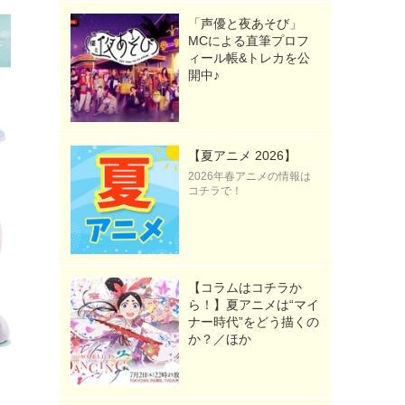
「声優と夜あそび」
MCによる直筆プロフ
ィール帳&トレカを公
開中♪
【夏アニメ 2026】
2026年春アニメの情報は
コチラで！
【コラムはコチラか
ら！】夏アニメは“マイ
ナー時代”をどう描くの
か？／ほか