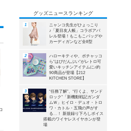
グッズニュースランキング
ニャンコ先生がひょっこり
♪「夏目友人帳」コラボアパ
レル登場！もこもこバッグや
カーディガンなど全8型
ハローキティや、ポチャッコ
ら“はぴだんぶい”がレトロ可
愛いキッチンアイテムに♪約
90商品が登場【212
KITCHEN STORE】
“任務了解”、“行くよ、サンド
ロック”「新機動戦記ガンダ
ムＷ」ヒイロ・デュオ・トロ
ワ・カトル・五飛の声がす
ロ
る…！ 新規録り下ろしボイス
搭載のワイヤレスイヤホンが登
場