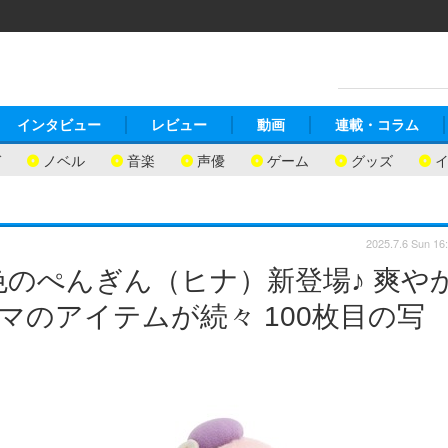
インタビュー
レビュー
動画
連載・コラム
ガ
ノベル
音楽
声優
ゲーム
グッズ
2025.7.6 Sun 16
のぺんぎん（ヒナ）新登場♪ 爽や
マのアイテムが続々 100枚目の写