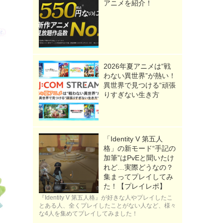
アニメを紹介！
2026年夏アニメは“戦
わない異世界”が熱い！
異世界で見つける“頑張
りすぎない生き方
「Identity V 第五人
格」の新モード“手記の
加筆”はPvEと聞いたけ
れど…実際どうなの？
集まってプレイしてみ
た！【プレイレポ】
『Identity V 第五人格』が好きな人やプレイしたこ
とある人、全くプレイしたことがない人など、様々
な4人を集めてプレイしてみました！