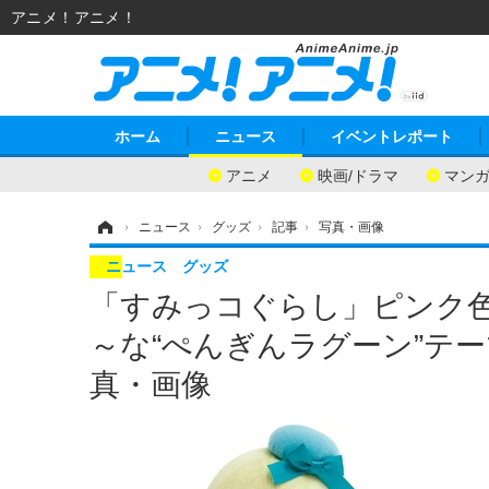
アニメ！アニメ！
ホーム
ニュース
イベントレポート
アニメ
映画/ドラマ
マン
ホーム
›
ニュース
›
グッズ
›
記事
›
写真・画像
ニュース
グッズ
「すみっコぐらし」ピンク色
～な“ぺんぎんラグーン”テー
真・画像