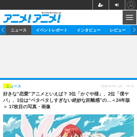
CL
ム
ニュース
イベントレポート
インタビュー
レビュー
ニュース
アニメ
映画/ドラマ
イベントレポート
マンガ
ノベル
アニメ
映画
インタビュー
音楽
声優
ライブ
舞台
スタッフ
声優
レビュー
2024.6.19（水） 12:15
ニュース
好きな“恋愛”アニメといえば？ 3位「かぐや様」、2位「僕ヤ
ゲーム
グッズ
海外イベント
ビジネス
俳優・タレント
アーティスト
アニメ
実写
動画
バ」、1位は“ベタベタしすぎない絶妙な距離感”の…＜24年版
イベント
海外
＞ 17枚目の写真・画像
ビジネス
書評
イベント
アニメ
映画/ドラマ
連載・コラム
ゲーム
座談会
アニメ！アニメ！TV
ABEMA Cafe