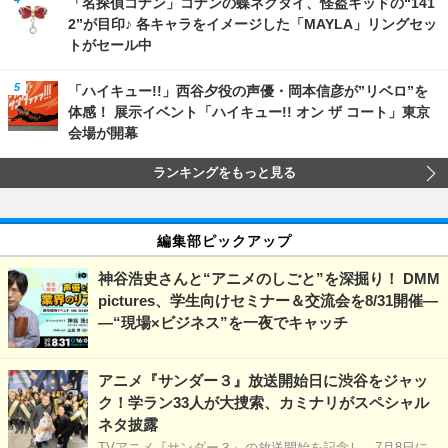
「名探偵コナン」コナンの蝶ネクタイ、怪盗キッドの“141
2”が目印♪ 各キャラをイメージした「MAYLA」リングセッ
トがセール中
「ハイキュー!!」西谷夕役の声優・岡本信彦が”リベロ”を
体感！ 展示イベント「ハイキュー!! オン ザ コート」東京
会場が開幕
ランキングをもっと見る
編集部ピックアップ
神谷浩史さんと“アニメのしごと”を深掘り！ DMM
pictures、学生向けセミナー＆交流会を8/31開催―
―“現場×ビジネス”を一夜でキャッチ
アニメ『サンダー３』放送開始日に渋谷をジャッ
ク！学ラン33人が大捜索、カミナリがスペシャル
ネタ披露
TVアニメ『サンダー３』の放送開始を記念し、7月8日に