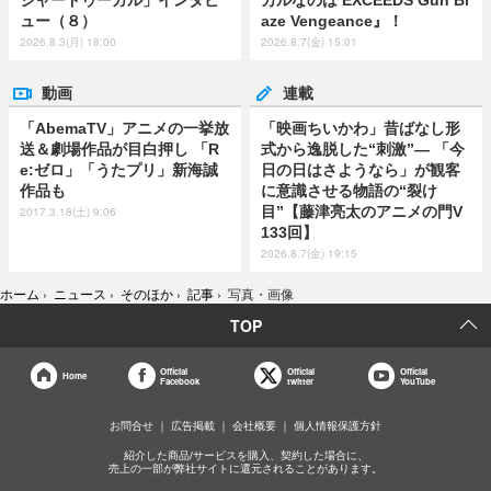
ジャードゥーガル」インタビ
カルなのは EXCEEDS Gun Bl
ュー（８）
aze Vengeance』！
2026.8.3(月) 18:00
2026.8.7(金) 15:01
動画
連載
「AbemaTV」アニメの一挙放
「映画ちいかわ」昔ばなし形
送＆劇場作品が目白押し 「R
式から逸脱した“刺激”― 「今
e:ゼロ」「うたプリ」新海誠
日の日はさようなら」が観客
作品も
に意識させる物語の“裂け
目”【藤津亮太のアニメの門V
2017.3.18(土) 9:06
133回】
2026.8.7(金) 19:15
ホーム
›
ニュース
›
そのほか
›
記事
›
写真・画像
TOP
Official
Official
Official
Home
Facebook
twitter
YouTube
お問合せ
広告掲載
会社概要
個人情報保護方針
紹介した商品/サービスを購入、契約した場合に、
売上の一部が弊社サイトに還元されることがあります。