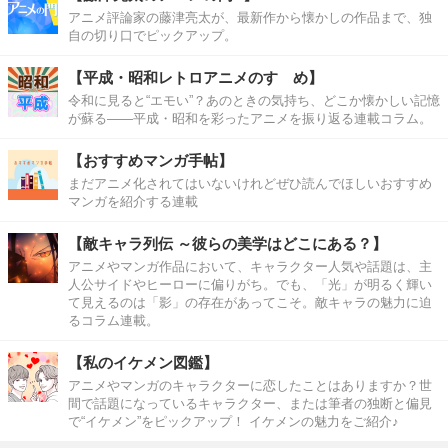
アニメ評論家の藤津亮太が、最新作から懐かしの作品まで、独
自の切り口でピックアップ。
【平成・昭和レトロアニメのすゝめ】
令和に見ると“エモい”？あのときの気持ち、どこか懐かしい記憶
が蘇る――平成・昭和を彩ったアニメを振り返る連載コラム。
【おすすめマンガ手帖】
まだアニメ化されてはいないけれどぜひ読んでほしいおすすめ
マンガを紹介する連載
【敵キャラ列伝 ～彼らの美学はどこにある？】
アニメやマンガ作品において、キャラクター人気や話題は、主
人公サイドやヒーローに偏りがち。でも、「光」が明るく輝い
て見えるのは「影」の存在があってこそ。敵キャラの魅力に迫
るコラム連載。
【私のイケメン図鑑】
アニメやマンガのキャラクターに恋したことはありますか？世
間で話題になっているキャラクター、または筆者の独断と偏見
で“イケメン”をピックアップ！ イケメンの魅力をご紹介♪