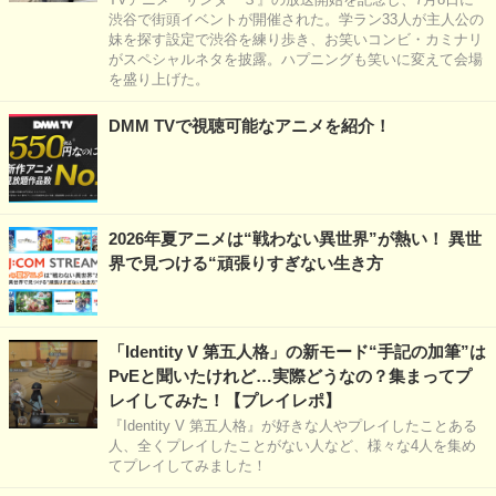
渋谷で街頭イベントが開催された。学ラン33人が主人公の
妹を探す設定で渋谷を練り歩き、お笑いコンビ・カミナリ
がスペシャルネタを披露。ハプニングも笑いに変えて会場
を盛り上げた。
DMM TVで視聴可能なアニメを紹介！
2026年夏アニメは“戦わない異世界”が熱い！ 異世
界で見つける“頑張りすぎない生き方
「Identity V 第五人格」の新モード“手記の加筆”は
PvEと聞いたけれど…実際どうなの？集まってプ
レイしてみた！【プレイレポ】
『Identity V 第五人格』が好きな人やプレイしたことある
人、全くプレイしたことがない人など、様々な4人を集め
てプレイしてみました！