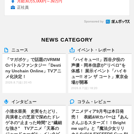
月給30万5,000円～39万円
正社員
Sponsored by
NEWS CATEGORY
ニュース
イベント・レポート
「マガポケ」で話題のVRMM
「ハイキュー!!」西谷夕役の
Oバトルファンタジー「Desti
声優・岡本信彦が”リベロ”を
ny Unchain Online」TVアニ
体感！ 展示イベント「ハイキ
メ化決定！
ュー!! オン ザ コート」東京会
場が開幕
2026.8.7(金) 20:45
2026.8.7(金) 18:20
インタビュー
コラム・レビュー
小清水亜美 史実をたどり、
アニメディア9月号は本日発
共演者との芝居で深めたドレ
売！ 表紙&Wカバーは『あん
ゲネの“止まった時間”と“繊細
さんぶるスターズ！！Bright
な強さ” TVアニメ「天幕の
me up!!』と『魔法少女リリ