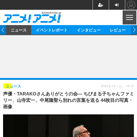
CL
ム
ニュース
イベントレポート
インタビュー
レビュー
ニュース
アニメ
映画/ドラマ
イベントレポート
マンガ
ノベル
アニメ
映画
インタビュー
音楽
声優
ライブ
舞台
スタッフ
声優
レビュー
2024.6.15（土） 16:10
ニュース
声優・TARAKOさんありがとうの会― ちびまる子ちゃんファミ
ゲーム
グッズ
海外イベント
ビジネス
俳優・タレント
アーティスト
アニメ
実写
動画
リー、山寺宏一、中尾隆聖ら別れの言葉を送る 44枚目の写真・
イベント
海外
画像
ビジネス
書評
イベント
アニメ
映画/ドラマ
連載・コラム
ゲーム
座談会
アニメ！アニメ！TV
ABEMA Cafe