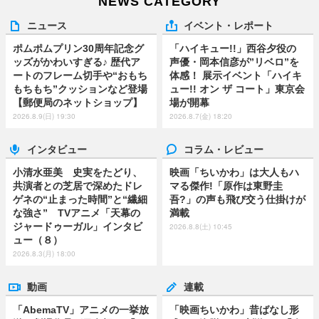
NEWS CATEGORY
ニュース
イベント・レポート
ポムポムプリン30周年記念グ
「ハイキュー!!」西谷夕役の
ッズがかわいすぎる♪ 歴代ア
声優・岡本信彦が”リベロ”を
ートのフレーム切手や“おもち
体感！ 展示イベント「ハイキ
もちもち”クッションなど登場
ュー!! オン ザ コート」東京会
【郵便局のネットショップ】
場が開幕
2026.8.9(日) 19:30
2026.8.7(金) 18:20
インタビュー
コラム・レビュー
小清水亜美 史実をたどり、
映画「ちいかわ」は大人もハ
共演者との芝居で深めたドレ
マる傑作!「原作は東野圭
ゲネの“止まった時間”と“繊細
吾?」の声も飛び交う仕掛けが
な強さ” TVアニメ「天幕の
満載
ジャードゥーガル」インタビ
2026.8.8(土) 10:45
ュー（８）
2026.8.3(月) 18:00
動画
連載
「AbemaTV」アニメの一挙放
「映画ちいかわ」昔ばなし形