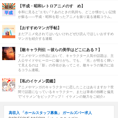
【平成・昭和レトロアニメのすゝめ】
令和に見ると“エモい”？あのときの気持ち、どこか懐かしい記憶
が蘇る――平成・昭和を彩ったアニメを振り返る連載コラム。
【おすすめマンガ手帖】
まだアニメ化されてはいないけれどぜひ読んでほしいおすすめ
マンガを紹介する連載
【敵キャラ列伝 ～彼らの美学はどこにある？】
アニメやマンガ作品において、キャラクター人気や話題は、主
人公サイドやヒーローに偏りがち。でも、「光」が明るく輝い
て見えるのは「影」の存在があってこそ。敵キャラの魅力に迫
るコラム連載。
【私のイケメン図鑑】
アニメやマンガのキャラクターに恋したことはありますか？世
間で話題になっているキャラクター、または筆者の独断と偏見
で“イケメン”をピックアップ！ イケメンの魅力をご紹介♪
高収入 「ホールスタッフ募集」 ガールズバー求人