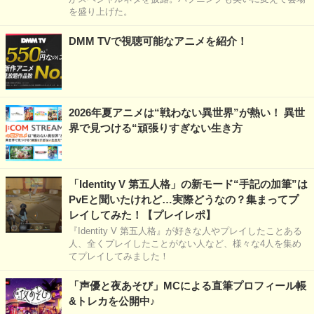
を盛り上げた。
DMM TVで視聴可能なアニメを紹介！
2026年夏アニメは“戦わない異世界”が熱い！ 異世
界で見つける“頑張りすぎない生き方
「Identity V 第五人格」の新モード“手記の加筆”は
PvEと聞いたけれど…実際どうなの？集まってプ
レイしてみた！【プレイレポ】
『Identity V 第五人格』が好きな人やプレイしたことある
人、全くプレイしたことがない人など、様々な4人を集め
てプレイしてみました！
「声優と夜あそび」MCによる直筆プロフィール帳
&トレカを公開中♪