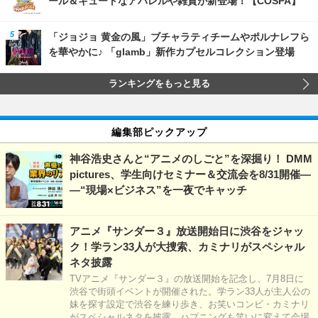
ール＆キュートなアパレルや雑貨が新登場！【COSPA】
「ジョジョ 黄金の風」ブチャラティチームやポルナレフら
を華やかに♪ 「glamb」新作カプセルコレクション登場
ランキングをもっと見る
編集部ピックアップ
神谷浩史さんと“アニメのしごと”を深掘り！ DMM
pictures、学生向けセミナー＆交流会を8/31開催―
―“現場×ビジネス”を一夜でキャッチ
アニメ『サンダー３』放送開始日に渋谷をジャッ
ク！学ラン33人が大捜索、カミナリがスペシャル
ネタ披露
TVアニメ『サンダー３』の放送開始を記念し、7月8日に
渋谷で街頭イベントが開催された。学ラン33人が主人公の
妹を探す設定で渋谷を練り歩き、お笑いコンビ・カミナリ
がスペシャルネタを披露。ハプニングも笑いに変えて会場