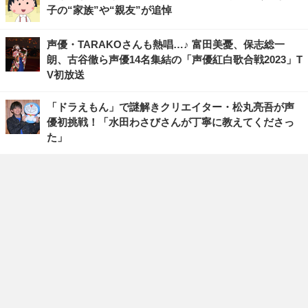
子の“家族”や“親友”が追悼
声優・TARAKOさんも熱唱…♪ 富田美憂、保志総一
朗、古谷徹ら声優14名集結の「声優紅白歌合戦2023」T
V初放送
「ドラえもん」で謎解きクリエイター・松丸亮吾が声
優初挑戦！「水田わさびさんが丁寧に教えてくださっ
た」