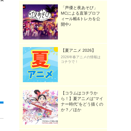
「声優と夜あそび」
MCによる直筆プロフ
ィール帳&トレカを公
開中♪
【夏アニメ 2026】
2026年春アニメの情報は
コチラで！
【コラムはコチラか
ら！】夏アニメは“マイ
ナー時代”をどう描くの
か？／ほか