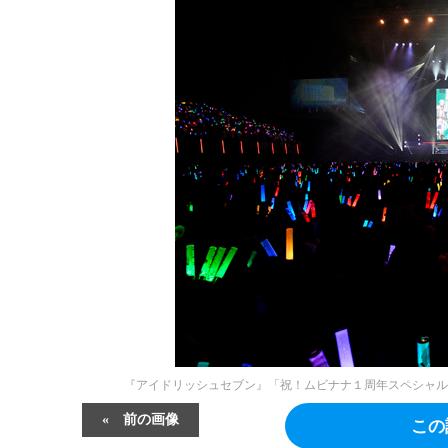
『アイドリッシュセブン』「祝！ムビナナ１周年スペシャル上
前の画像
この