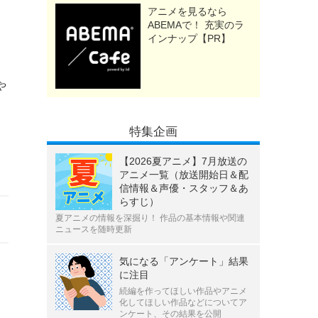
アニメを見るなら
ABEMAで！ 充実のラ
インナップ【PR】
や
ト
特集企画
【2026夏アニメ】7月放送の
アニメ一覧（放送開始日＆配
信情報＆声優・スタッフ＆あ
らすじ）
夏アニメの情報を深掘り！ 作品の基本情報や関連
ニュースを随時更新
気になる「アンケート」結果
に注目
続編を作ってほしい作品やアニメ
化してほしい作品などについてア
ンケート、その結果を公開