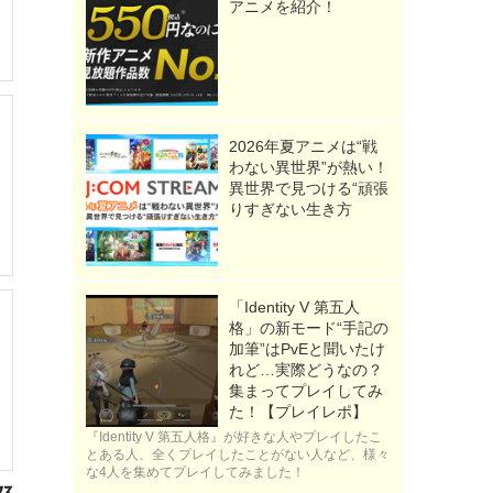
アニメを紹介！
2026年夏アニメは“戦
わない異世界”が熱い！
異世界で見つける“頑張
りすぎない生き方
「Identity V 第五人
格」の新モード“手記の
加筆”はPvEと聞いたけ
れど…実際どうなの？
集まってプレイしてみ
た！【プレイレポ】
『Identity V 第五人格』が好きな人やプレイしたこ
とある人、全くプレイしたことがない人など、様々
な4人を集めてプレイしてみました！