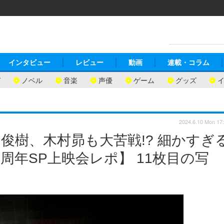
インタビュー
レビュー
動画
連載・コラム
ガ
ノベル
音楽
声優
ゲーム
グッズ
2024.6.10 Mon 17
俊樹、木村昴も大苦戦!? 細かすぎ
周年SP上映会レポ】 11枚目の写