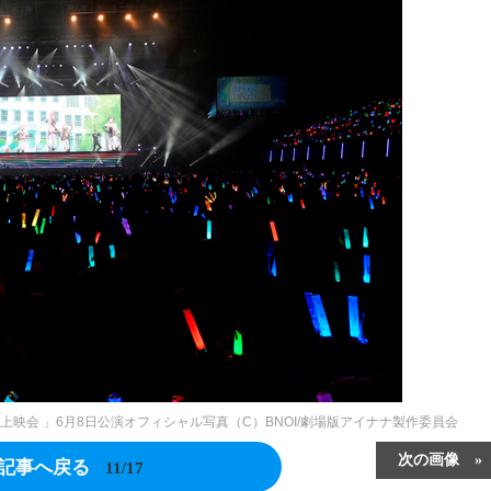
映会 」6月8日公演オフィシャル写真（C）BNOI/劇場版アイナナ製作委員会
次の画像
記事へ戻る
11/17