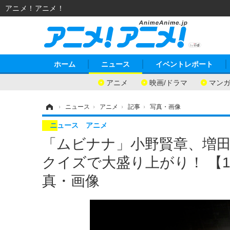
アニメ！アニメ！
ホーム
ニュース
イベントレポート
アニメ
映画/ドラマ
マン
ホーム
›
ニュース
›
アニメ
›
記事
›
写真・画像
ニュース
アニメ
「ムビナナ」小野賢章、増田
クイズで大盛り上がり！ 【1
真・画像