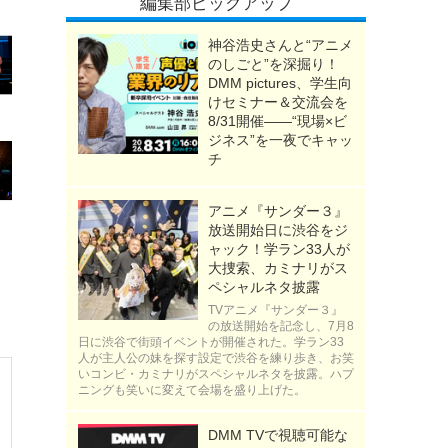
編集部ピックアップ
神谷浩史さんと“アニメ
のしごと”を深掘り！
DMM pictures、学生向
けセミナー＆交流会を
8/31開催――“現場×ビ
ジネス”を一夜でキャッ
チ
アニメ『サンダー３』
放送開始日に渋谷をジ
ャック！学ラン33人が
大捜索、カミナリがス
ペシャルネタ披露
TVアニメ『サンダー３』
の放送開始を記念し、7月8
日に渋谷で街頭イベントが開催された。学ラン33
人が主人公の妹を探す設定で渋谷を練り歩き、お笑
いコンビ・カミナリがスペシャルネタを披露。ハプ
ニングも笑いに変えて会場を盛り上げた。
DMM TVで視聴可能な