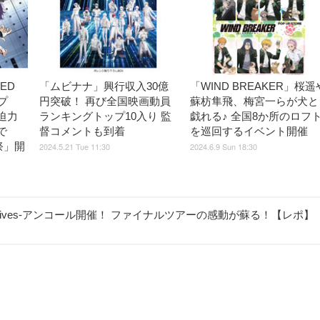
ED
「ムビナナ」興行収入30億
「WIND BREAKER」桜遥
プ
円突破！ 再び全国映画動員
蘇枋隼飛、梅宮一らが犬と
迫力
ランキングトップ10入り 監
戯れる♪ 全国8か所のロフ
で
督コメントも到着
を巡回するイベント開催
祭」開
2024.5.21 Tue 11:30
2024.6.9 Sun 18:30
 archives-アンコール開催！ ファイナルツアーの感動が蘇る！【レポ】