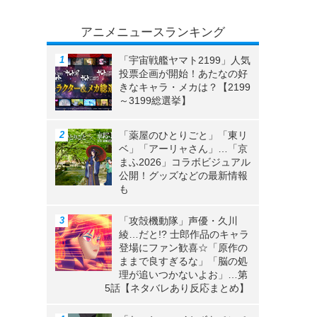
アニメニュースランキング
「宇宙戦艦ヤマト2199」人気
投票企画が開始！あたなの好
きなキャラ・メカは？【2199
～3199総選挙】
「薬屋のひとりごと」「東リ
ベ」「アーリャさん」…「京
まふ2026」コラボビジュアル
公開！グッズなどの最新情報
も
「攻殻機動隊」声優・久川
綾…だと!? 士郎作品のキャラ
登場にファン歓喜☆「原作の
ままで良すぎるな」「脳の処
理が追いつかないよお」…第
5話【ネタバレあり反応まとめ】