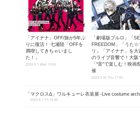
「アイナナ」OFF/旅が5年ぶ
「劇場版ブルロ」「SE
りに復活！ 七瀬陸「OFFを
FREEDOM」「うた☆
満喫してきちゃいまし
リ」「アイナナ」を大
た！」
のライブ音響で！大阪
「“音”で楽しむ！映画
2024.5.1 Wed 13:00
催
2024.5.30 Thu 17:00
「マクロスΔ」ワルキューレ衣装展 -Live costume
2024.6.7 Fri 19:30