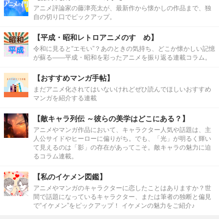
アニメ評論家の藤津亮太が、最新作から懐かしの作品まで、独
自の切り口でピックアップ。
【平成・昭和レトロアニメのすゝめ】
令和に見ると“エモい”？あのときの気持ち、どこか懐かしい記憶
が蘇る――平成・昭和を彩ったアニメを振り返る連載コラム。
【おすすめマンガ手帖】
まだアニメ化されてはいないけれどぜひ読んでほしいおすすめ
マンガを紹介する連載
【敵キャラ列伝 ～彼らの美学はどこにある？】
アニメやマンガ作品において、キャラクター人気や話題は、主
人公サイドやヒーローに偏りがち。でも、「光」が明るく輝い
て見えるのは「影」の存在があってこそ。敵キャラの魅力に迫
るコラム連載。
【私のイケメン図鑑】
アニメやマンガのキャラクターに恋したことはありますか？世
間で話題になっているキャラクター、または筆者の独断と偏見
で“イケメン”をピックアップ！ イケメンの魅力をご紹介♪