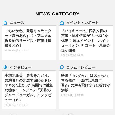
NEWS CATEGORY
ニュース
イベント・レポート
「ちいかわ」登場キャラクタ
「ハイキュー!!」西谷夕役の
ー・漫画あらすじ・アニメ放
声優・岡本信彦が”リベロ”を
送＆配信サービス・声優【情
体感！ 展示イベント「ハイキ
報まとめ】
ュー!! オン ザ コート」東京会
場が開幕
2026.8.9(日) 14:00
2026.8.7(金) 18:20
インタビュー
コラム・レビュー
小清水亜美 史実をたどり、
映画「ちいかわ」は大人もハ
共演者との芝居で深めたドレ
マる傑作!「原作は東野圭
ゲネの“止まった時間”と“繊細
吾?」の声も飛び交う仕掛けが
な強さ” TVアニメ「天幕の
満載
ジャードゥーガル」インタビ
2026.8.8(土) 10:45
ュー（８）
2026.8.3(月) 18:00