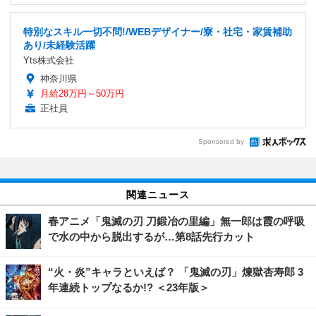
特別なスキル一切不問!/WEBデザイナー/寮・社宅・家賃補助
あり/未経験活躍
Yts株式会社
神奈川県
月給28万円～50万円
正社員
Sponsored by
関連ニュース
春アニメ「鬼滅の刃 刀鍛冶の里編」無一郎は霞の呼吸
で水の中から脱出するが…第8話先行カット
“火・炎”キャラといえば？ 「鬼滅の刃」煉獄杏寿郎 3
年連続トップなるか!? ＜23年版＞