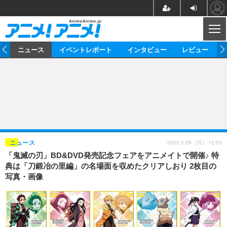
CL
ム
ニュース
イベントレポート
インタビュー
レビュー
ニュース
アニメ
映画/ドラマ
イベントレポート
マンガ
ノベル
アニメ
映画
インタビュー
音楽
声優
ライブ
舞台
スタッフ
声優
レビュー
2023.5.29（月） 12:55
ニュース
「鬼滅の刃」BD&DVD発売記念フェアをアニメイトで開催♪ 特
ゲーム
グッズ
海外イベント
ビジネス
俳優・タレント
アーティスト
アニメ
実写
動画
典は「刀鍛冶の里編」の名場面を収めたクリアしおり 2枚目の
イベント
海外
写真・画像
ビジネス
書評
イベント
アニメ
映画/ドラマ
連載・コラム
ゲーム
座談会
アニメ！アニメ！TV
ABEMA Cafe