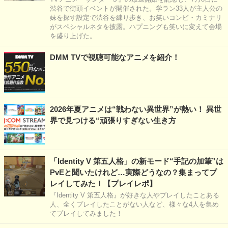
渋谷で街頭イベントが開催された。学ラン33人が主人公の
妹を探す設定で渋谷を練り歩き、お笑いコンビ・カミナリ
がスペシャルネタを披露。ハプニングも笑いに変えて会場
を盛り上げた。
DMM TVで視聴可能なアニメを紹介！
2026年夏アニメは“戦わない異世界”が熱い！ 異世
界で見つける“頑張りすぎない生き方
「Identity V 第五人格」の新モード“手記の加筆”は
PvEと聞いたけれど…実際どうなの？集まってプ
レイしてみた！【プレイレポ】
『Identity V 第五人格』が好きな人やプレイしたことある
人、全くプレイしたことがない人など、様々な4人を集め
てプレイしてみました！