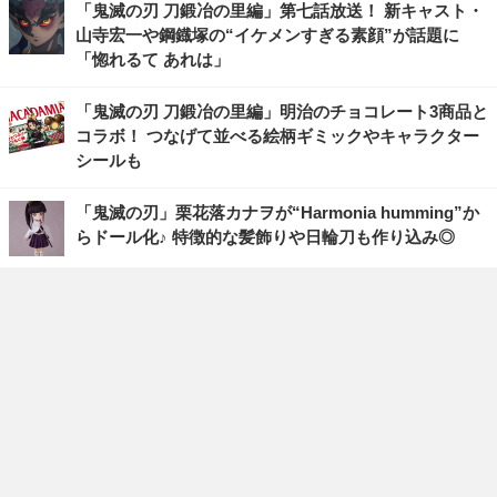
「鬼滅の刃 刀鍛冶の里編」第七話放送！ 新キャスト・
山寺宏一や鋼鐡塚の“イケメンすぎる素顔”が話題に
「惚れるて あれは」
「鬼滅の刃 刀鍛冶の里編」明治のチョコレート3商品と
コラボ！ つなげて並べる絵柄ギミックやキャラクター
シールも
「鬼滅の刃」栗花落カナヲが“Harmonia humming”か
らドール化♪ 特徴的な髪飾りや日輪刀も作り込み◎