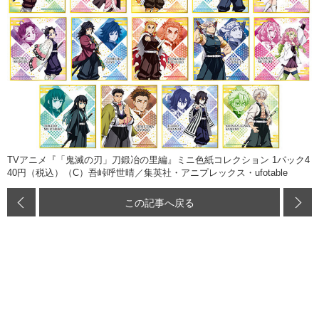
TVアニメ『「鬼滅の刃」刀鍛冶の里編』ミニ色紙コレクション 1パック4
40円（税込）（C）吾峠呼世晴／集英社・アニプレックス・ufotable
この記事へ戻る