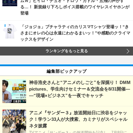
ムＷ」ヒイロ・デュオ・トロワ・カトル・五飛の声がす
る…！ 新規録り下ろしボイス搭載のワイヤレスイヤホンが
登場
「ジョジョ」ブチャラティのカリスマTシャツ登場ッ！“き
さまにオレの心は永遠にわかるまいッ！”や感動のクライマ
ックスをデザイン
ランキングをもっと見る
編集部ピックアップ
神谷浩史さんと“アニメのしごと”を深掘り！ DMM
pictures、学生向けセミナー＆交流会を8/31開催―
―“現場×ビジネス”を一夜でキャッチ
アニメ『サンダー３』放送開始日に渋谷をジャッ
ク！学ラン33人が大捜索、カミナリがスペシャル
ネタ披露
TVアニメ『サンダー３』の放送開始を記念し、7月8日に