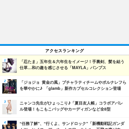
アクセスランキング
「忍たま」五年生＆六年生をイメージ！手裏剣、髪を結う
仕草…和の趣を感じさせる「MAYLA」パンプス
「ジョジョ 黄金の風」ブチャラティチームやポルナレフら
を華やかに♪ 「glamb」新作カプセルコレクション登場
ニャンコ先生がひょっこり♪「夏目友人帳」コラボアパレ
ル登場！もこもこバッグやカーディガンなど全8型
“任務了解”、“行くよ、サンドロック”「新機動戦記ガンダ