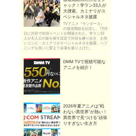
ャック！学ラン33人が
大捜索、カミナリがス
ペシャルネタ披露
TVアニメ『サンダー３』
の放送開始を記念し、7月8
日に渋谷で街頭イベントが開催された。学ラン33
人が主人公の妹を探す設定で渋谷を練り歩き、お笑
いコンビ・カミナリがスペシャルネタを披露。ハプ
ニングも笑いに変えて会場を盛り上げた。
DMM TVで視聴可能な
アニメを紹介！
2026年夏アニメは“戦
わない異世界”が熱い！
異世界で見つける“頑張
りすぎない生き方