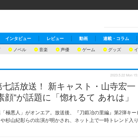
インタビュー
レビュー
動画
連載・コラム
ガ
ノベル
音楽
声優
ゲーム
グッズ
2023.5.22 Mon 15
第七話放送！ 新キャスト・山寺宏一
素顔”が話題に「惚れるて あれは」
「極悪人」がオンエア。放送後、『刀鍛冶の里編』第2弾キー
一や杉山紀彰らの出演が明かされ、ネット上で一時トレンド入