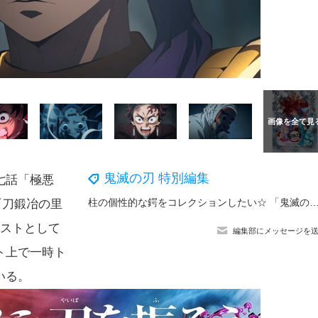
鬼滅の刃 特別編集
七話「極悪
柱の個性的な鍔をコレクションしたい☆ 「鬼滅の刃」冨岡義勇ら柱の日輪刀の鍔がマスコットに！狛治ら人間時代の上弦
『刀鍛冶の里
ャストとして
編集部にメッセージを
ト上で一時ト
いる。