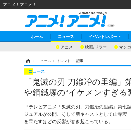
アニメ！アニメ！
ホーム
ニュース
イベントレポート
アニメ
映画/ドラマ
マン
ホーム
›
ニュース
›
トレンド
›
記事
ニュース
「鬼滅の刃 刀鍛冶の里編」
や鋼鐡塚の“イケメンすぎる
『テレビアニメ「鬼滅の刃」刀鍛冶の里編』第七話
ジュアルが公開、そして新キャストとして山寺宏
を果たすほどの反響が巻き起こっている。