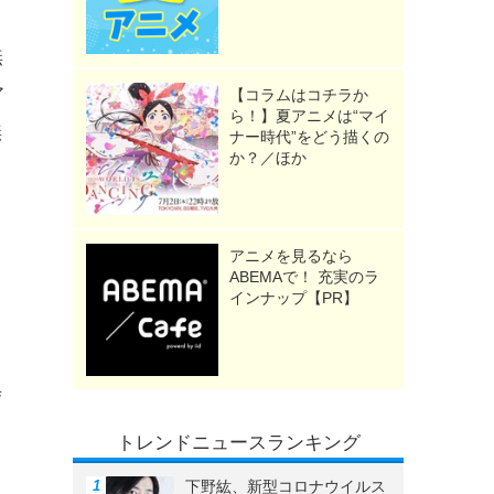
無
ア
【コラムはコチラか
ら！】夏アニメは“マイ
無
ナー時代”をどう描くの
か？／ほか
アニメを見るなら
ABEMAで！ 充実のラ
インナップ【PR】
、
寺
トレンドニュースランキング
す
下野紘、新型コロナウイルス