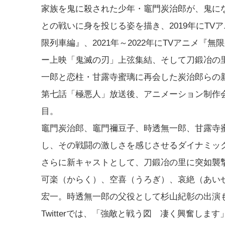
家族を鬼に殺された少年・竈門炭治郎が、鬼にな
との戦いに身を投じる姿を描き、2019年にTVア
限列車編』、2021年～2022年にTVアニメ『
ー上映「鬼滅の刃」上弦集結、そして刀鍛冶の
一郎と恋柱・甘露寺蜜璃に再会した炭治郎らの
第七話「極悪人」放送後、アニメーション制作会社
目。
竈門炭治郎、竈門禰豆子、時透無一郎、甘露寺
し、その戦闘の激しさを感じさせるダイナミッ
さらに新キャストとして、刀鍛冶の里に突如襲
可楽（からく）、空喜（うろぎ）、哀絶（あい
宏一。時透無一郎の父役として杉山紀彰の出演
Twitterでは、「強敵と戦う図 凄く興奮し