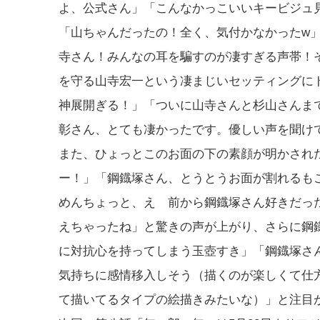
よ、公式さん」「こんなかっこいいキービジュ
「山ちゃんだったの！全く、気付かなかったw
寺さん！みんなの耳を騙すのが凄すぎる声帯！
を守る山寺宏一という凄まじいセッティングに
神展開ぎる！」「ついに山寺さんと杉山さんま
彰さん、とても凄かったです。優しい声を聞け
また、ひょっとこのお面の下の素顔が明かされ
ー！」「鋼鐡塚さん、とうとうお面が割れるも
めんちょっと、え 前から鋼鐡塚さん好きだっ
えちゃったね」と驚きの声が上がり、さらに鋼鐡
に対抗心を持ってしまう玉壺すき」「鋼鐡塚さ
気持ちに感情移入しそう（描くのが楽しくて仕
て描いてるタイプの絵描きみたいな）」と注目