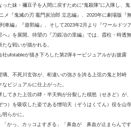
った妹・禰豆子を人間に戻すために“鬼殺隊”に入隊し、鬼
ニメ『鬼滅の刃 竈門炭治郎 立志編』、2020年に劇場版『
無限列車編』『遊郭編』、そして2023年2月より『ワールドツ
里へ』を展開。待望の『刀鍛冶の里編』では、霞柱・時透
新たな戦いが描かれる。
ufotableが描き下ろした第2弾キービジュアルがお披露
蜜璃、不死川玄弥が、桁違いの強さを誇る上弦の鬼と対峙
クなビジュアルに仕上がった。
撃してきた上弦の肆・半天狗が分裂した積怒（せきど）が
ぜつ）を吸収した姿である憎珀天（ぞうはくてん）役を山
も明らかに。
ます」「かっ、カッコよすぎる」「鼻血が 鼻血が止まらんで