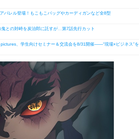
アパレル登場！もこもこバッグやカーディガンなど全8型
の鬼との対峙を炭治郎に託すが…第7話先行カット
ictures、学生向けセミナー＆交流会を8/31開催――“現場×ビジネス”を