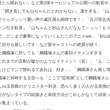
見たら眠れない」など第2弾キービジュアル公開への歓喜や
」「聞き直しても山ちゃんだとわからない。凄すぎる」「山
そりゃズッシリ重い声の威圧感も納得です！」「古川登志
ドン引き歓喜」「山ちゃんと杉山さんだなんて～っっ！も
で…どこまで豪華になっていくんだこのアニメww」「杉山
て自分も嬉しいです」など新キャストへの絶賛が続々。
た鋼鐡塚に対しても「鋼鐡塚さんの素顔イケメンすぎる
これまでの言動が嘘かのようなイケメン！（笑）」「え、
たけどマジで惚れるてあれは 好き…」「鋼鐡塚さん推し
塚と対峙する玉壺へも「ここで“芸術家”として鋼鐡塚さん
んvs玉壺殿のクリエイター対決、恐らく多くの人が玉壺側
方がないタイプの絵描きと表現方法がこれしかなくて頑張
が集まっている。