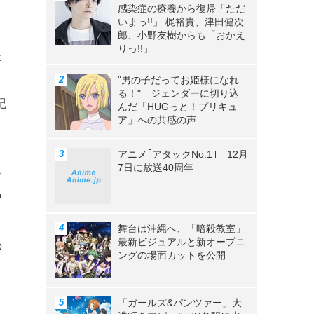
、
感染症の療養から復帰「ただ
いまっ!!」 梶裕貴、津田健次
郎、小野友樹からも「おかえ
りっ!!」
夫
う
"男の子だってお姫様になれ
る！" ジェンダーに切り込
紀
んだ「HUGっと！プリキュ
ア」への共感の声
アニメ｢アタックNo.1｣ 12月
7日に放送40周年
ご
増
舞台は沖縄へ、「暗殺教室」
最新ビジュアルと新オープニ
の
ングの場面カットを公開
っ
「ガールズ&パンツァー」大