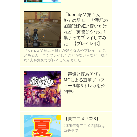
「Identity V 第五人
格」の新モード“手記の
加筆”はPvEと聞いたけ
れど…実際どうなの？
集まってプレイしてみ
た！【プレイレポ】
『Identity V 第五人格』が好きな人やプレイしたこ
とある人、全くプレイしたことがない人など、様々
な4人を集めてプレイしてみました！
「声優と夜あそび」
MCによる直筆プロフ
ィール帳&トレカを公
開中♪
【夏アニメ 2026】
2026年春アニメの情報は
コチラで！