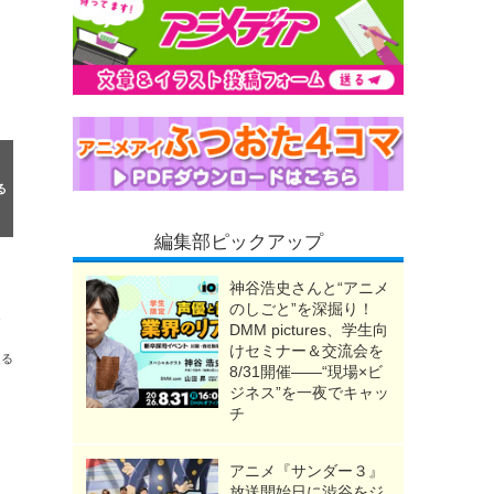
編集部ピックアップ
神谷浩史さんと“アニメ
のしごと”を深掘り！
の鬼“おねむたん”も
DMM pictures、学生向
けセミナー＆交流会を
送る
8/31開催――“現場×ビ
ジネス”を一夜でキャッ
チ
アニメ『サンダー３』
放送開始日に渋谷をジ