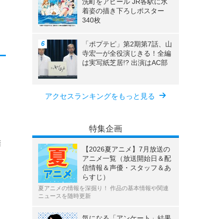
洗町をアピール JR各駅に水
着姿の描き下ろしポスター
340枚
「ポプテピ」第2期第7話、山
寺宏一が全役演じきる！全編
は実写紙芝居!? 出演はAC部
アクセスランキングをもっと見る
特集企画
精
【2026夏アニメ】7月放送の
アニメ一覧（放送開始日＆配
信情報＆声優・スタッフ＆あ
らすじ）
夏アニメの情報を深掘り！ 作品の基本情報や関連
ニュースを随時更新
気になる「アンケート」結果