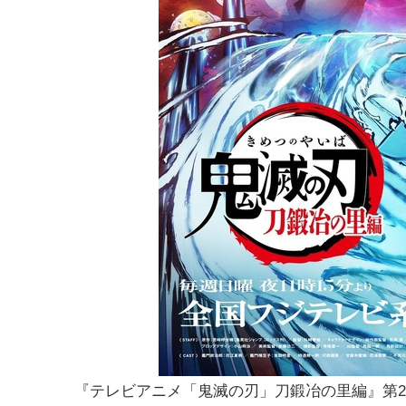
『テレビアニメ「鬼滅の刃」刀鍛冶の里編』第