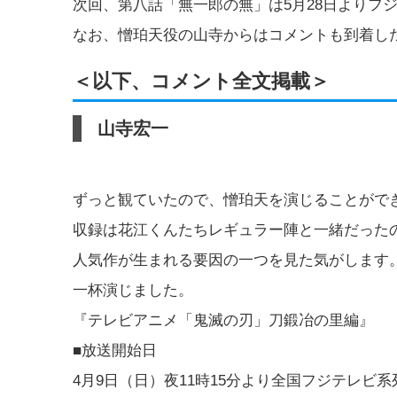
次回、第八話「無一郎の無」は5月28日よりフ
なお、憎珀天役の山寺からはコメントも到着し
＜以下、コメント全文掲載＞
山寺宏一
ずっと観ていたので、憎珀天を演じることがで
収録は花江くんたちレギュラー陣と一緒だった
人気作が生まれる要因の一つを見た気がします
一杯演じました。
『テレビアニメ「鬼滅の刃」刀鍛冶の里編』
■放送開始日
4月9日（日）夜11時15分より全国フジテレビ