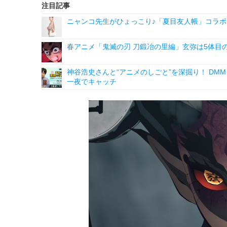
注目記事
ニャンコ先生がひょっこり♪「夏目友人帳」コラボ
春アニメ「鬼滅の刃 刀鍛冶の里編」玄弥は5体目
神谷浩史さんと“アニメのしごと”を深掘り！ DMM p
一夜でキャッチ